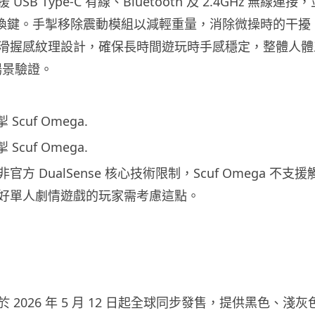
支援 USB Type-C 有線、Bluetooth 及 2.4GHz 無線連接
式切換鍵。手掣移除震動模組以減輕重量，消除微操時的干擾
滑握感紋理設計，確保長時間遊玩時手感穩定，整體人體
場景驗證。
方 DualSense 核心技術限制，Scuf Omega 不
好單人劇情遊戲的玩家需考慮這點。
a 已於 2026 年 5 月 12 日起全球同步發售，提供黑色、