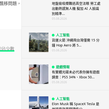
搖桿飄移問題，玩
地盤偷吸煙難逃高空法眼 勞工處
出動熱感無人機 擬加 AI 人臉識
別精準...
05.08.2026
人工智能
貨運火箭 沖繩飛台灣僅需 15 分
鐘 Hop Aero 將 5...
已佔少數
05.08.2026
遊戲情報
有實體光碟未必代表你擁有遊戲
調查：PS5 34%、Xbox 50...
05.08.2026
人工智能
Elon Musk 稱 SpaceX Tesla 是
地球最強兩間硬件公...