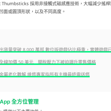
 TMR Thumbsticks 採用非接觸式磁感應技術，大幅減少
凹面或圓頂形狀，以及不同高度。
球出貨量突破 8,000 萬部 數位版遊戲佔比極重，實體遊戲
美國全線加價 50 美元 關稅壓力下被迫調升零售價格
液態金屬老化難解 維修專家指所有主機最終需送修
le App 全方位管理