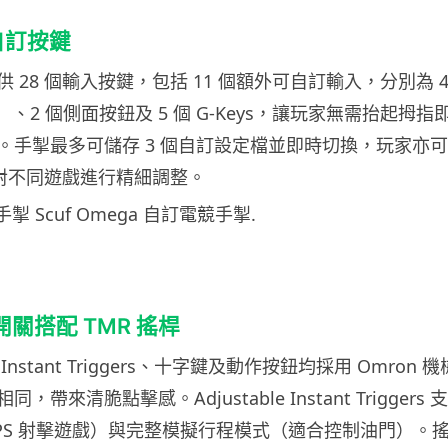
自訂按鍵
a 提供 28 個輸入按鍵，包括 11 個額外可自訂輸入，分別為 
dles）、2 個側面按鈕及 5 個 G-Keys，讓玩家無需抬起
手掣最多可儲存 3 個自訂設定檔並即時切換，玩家亦可透過
p 針對不同遊戲進行精細調整。
械開關搭配 TMR 搖桿
 在 Instant Triggers、十字鍵及動作按鈕均採用 Omro
帶來清脆點擊感。Adjustable Instant Trigger
FPS 射擊遊戲）與完整模擬行程模式（適合控制油門）。