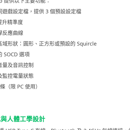
e App 提供以下主要功能：
同遊戲設定檔，提供 3 個預設設定檔
區提升精準度
桿反應曲線
區域形狀：圓形、正方形或預設的 Squircle
 SOCD 選項
、音量及音訊控制
桿及監控電量狀態
燈條（限 PC 使用）
式與人體工學設計