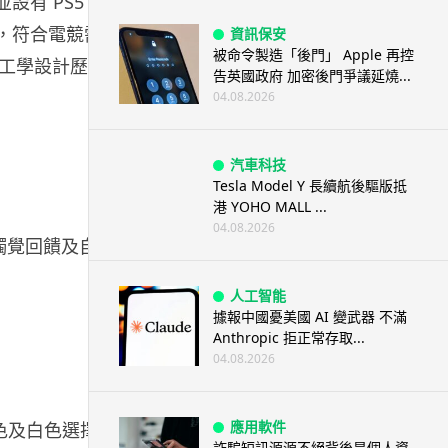
，並設有 PS5 模
，符合電競需
資訊保安
被命令製造「後門」 Apple 再控
工學設計歷經
告英國政府 加密後門爭議延燒...
04.08.2026
汽車科技
Tesla Model Y 長續航後驅版抵
港 YOHO MALL ...
04.08.2026
支援觸覺回饋及自適
人工智能
據報中國憂美國 AI 變武器 不滿
Anthropic 拒正常存取...
04.08.2026
應用軟件
淺灰色及白色選擇，
詐騙短訊源源不絕背後是個人資