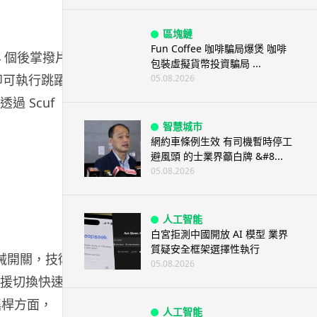
區塊鏈
Fun Coffee 咖啡騙局爆煲 咖啡
4 個後掌撥片
包裝虛擬貨幣投資騙局 ...
拇指即可執行跳躍、
05.08.2026
 Scuf
智慧城市
網約車條例生效 有司機暫時停工
避風頭 的士業界籲白牌 &#8...
05.08.2026
人工智能
白宮拒測中國開放 AI 模型 業界
質疑安全框架選擇性執行
n 機械開關，技術
05.08.2026
s 支援切換快速點
搖桿方面，
人工智能