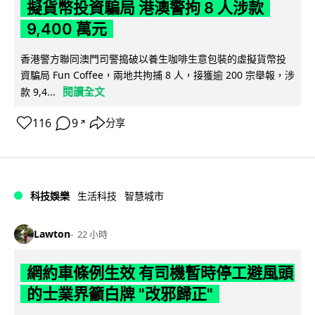
擬貨幣投資騙局 港澳警拘 8 人涉款
9,400 萬元
香港警方聯同澳門司警搗破以養生咖啡生意包裝的虛擬貨幣投
資騙局 Fun Coffee，兩地共拘捕 8 人，接獲逾 200 宗舉報，涉
閱讀全文
款 9,4...
116
9
分享
↗
科技娛樂
生活科技
智慧城市
Lawton
22 小時
網約車條例生效 有司機暫時停工避風頭
的士業界籲白牌 "改邪歸正"