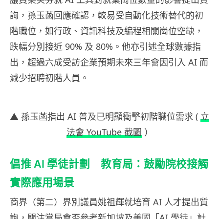
詢，孫玉菡回應確認，較易受自動化技術替代的初
階職位，如行政、資訊科技及編程相關崗位空缺，
跌幅分別接近 90% 及 80%。他亦引述全球數據指
出，超過六成受訪企業預期未來三年會因引入 AI 而
減少招聘初階人員。
▲ 孫玉菡指出 AI 普及已明顯衝擊初階職位需求 (
立
法會 YouTube 截圖
）
倡推 AI 學徒計劃 教育局：鼓勵院校接觸
實際應用場景
商界（第二）界別議員姚祖輝就培育 AI 人才提出質
詢，關注當局會否參考新加坡及美國「AI 學徒」計