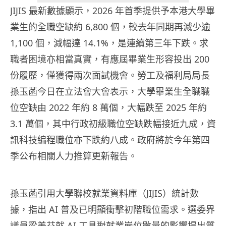
JIJIS 最新數據顯示，2026 年首季提供予本港大學畢
業生的全職空缺約 6,800 個，較去年同期再減少逾
1,100 個，減幅達 14.1%，是連續第三年下跌。求
職者困境亦相當真實，有應屆畢業生形容投出 200
份履歷，僅獲得兩次面試機會。勞工及福利局局長
孫玉菡今日在立法會大會表示，大學畢業生全職職
位空缺由 2022 年約 8 萬個，大幅跌至 2025 年約
3.1 萬個，其中行政初級職位空缺跌幅接近九成，資
訊科技編程職位亦下跌約八成。政府將於今年第四
季公布相關人力推算更新報告。
孫玉菡引用大學聯校就業資料庫（JIJIS）統計數
據，指出 AI 普及已明顯衝擊初階職位需求。選委界
議員梁美芬就 AI 工具對就業崗位數量的影響提出質