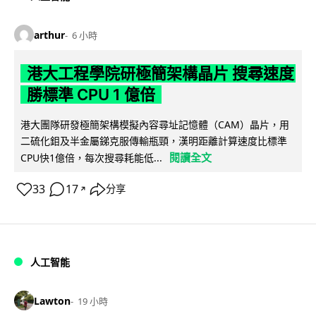
arthur
6 小時
港大工程學院研極簡架構晶片 搜尋速度
勝標準 CPU 1 億倍
港大團隊研發極簡架構模擬內容尋址記憶體（CAM）晶片，用
二硫化鉬及半金屬銻克服傳輸瓶頸，漢明距離計算速度比標準
閱讀全文
CPU快1億倍，每次搜尋耗能低...
33
17
分享
↗
人工智能
Lawton
19 小時