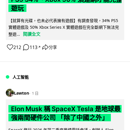
遊玩
【就算有光碟，也未必代表擁有遊戲】有調查發現，34% PS5
實體遊戲及 50% Xbox Series X 實體遊戲在完全斷網下無法完
閱讀全文
整遊...
212
113
分享
↗
人工智能
Lawton
1 日
Elon Musk 稱 SpaceX Tesla 是地球最
強兩間硬件公司 「除了中國之外」
SpaceX 舉行 2026 年第二季度業績電話會議，創辦人 Elon