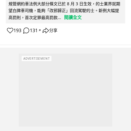
規管網約車法例大部分條文已於 8 月 3 日生效，的士業界就期
望白牌車司機，能夠「改邪歸正」回流駕駛的士。新例大幅提
閱讀全文
高罰則，首次定罪最高罰款...
193
131
分享
↗
ADVERTISEMENT