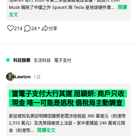
閱讀
Musk 稱除了中國之外 SpaceX 與 Tesla 是地球硬件實...
全文
214
24
分享
↗
科技娛樂
生活科技
電子支付
Lawton
1 日
當電子支付大行其道 屈穎妍: 商戶只收
現金 唯一可能是逃稅 倡稅局主動調查
新加坡知名粥店明輝田雞粥老闆涉逃稅逾 380 萬坡元（約港幣
2,310 萬元）及洗黑錢被控上法庭，家中更藏逾 240 萬坡元現
閱讀全文
金（約港幣...