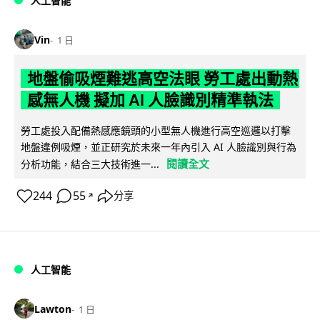
人工智能
Vin
1 日
地盤偷吸煙難逃高空法眼 勞工處出動熱
感無人機 擬加 AI 人臉識別精準執法
勞工處投入配備熱感應鏡頭的小型無人機進行高空巡邏以打擊
地盤違例吸煙，並正研究於未來一年內引入 AI 人臉識別與行為
閱讀全文
分析功能，結合三大技術進一...
244
55
分享
↗
人工智能
Lawton
1 日