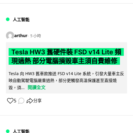
人工智能
arthur
5 小時
Tesla HW3 舊硬件裝 FSD v14 Lite 頻
現過熱 部分電腦損毀車主須自費維修
Tesla 向 HW3 舊車款推送 FSD v14 Lite 系統，引發大量車主反
映自動駕駛電腦嚴重過熱，部分更觸發高溫保護甚至直接燒
閱讀全文
毀，須...
5
分享
人工智能