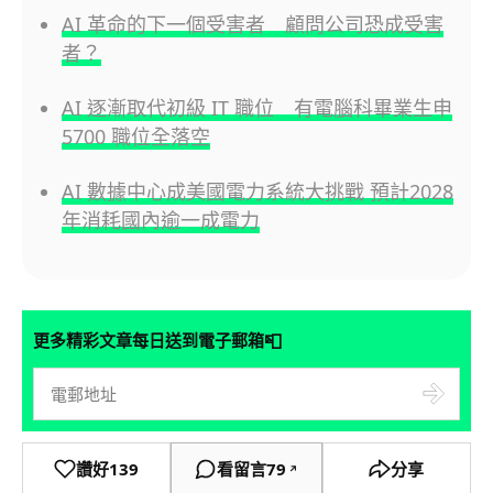
AI 革命的下一個受害者 顧問公司恐成受害
者？
AI 逐漸取代初級 IT 職位 有電腦科畢業生申
5700 職位全落空
AI 數據中心成美國電力系統大挑戰 預計2028
年消耗國內逾一成電力
📮
更多精彩文章每日送到電子郵箱
讚好
139
看留言
79
分享
↗