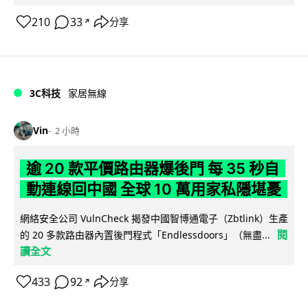
210
33
分享
↗
3C科技
家居無線
Vin
2 小時
逾 20 款平價路由器爆後門 每 35 秒自
動連線回中國 全球 10 萬用家私隱堪憂
網絡安全公司 VulnCheck 揭發中國智博通電子（Zbtlink）生產
閱
的 20 多款路由器內置後門程式「Endlessdoors」（無盡...
讀全文
433
92
分享
↗