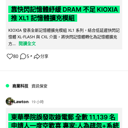
靠快閃記憶體紓緩 DRAM 不足 KIOXIA
推 XL1 記憶體擴充模組
KIOXIA 發表全新記憶體擴充模組 XL1 系列，結合低延遲快閃記
憶體 XL-FLASH 與 CXL 介面，將快閃記憶體轉化為記憶體擴充
閱讀全文
方...
80
5
分享
↗
商業科技
資訊保安
Lawton
19 小時
東華學院誤發取錄電郵 全數 11,139 名
申請人一度空歡喜 專家:人為疏忽+系統