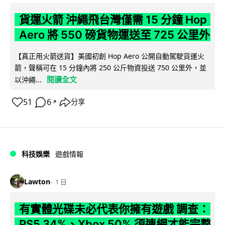
貨運火箭 沖繩飛台灣僅需 15 分鐘 Hop
Aero 將 550 磅貨物運送至 725 公里外
【真正用火箭送貨】美國初創 Hop Aero 公開自動駕駛貨運火
箭，聲稱可在 15 分鐘內將 250 公斤物資投送 750 公里外，並
閱讀全文
以沖繩...
51
6
分享
↗
科技娛樂
遊戲情報
Lawton
1 日
有實體光碟未必代表你擁有遊戲 調查：
PS5 34%、Xbox 50% 須連網才能完整