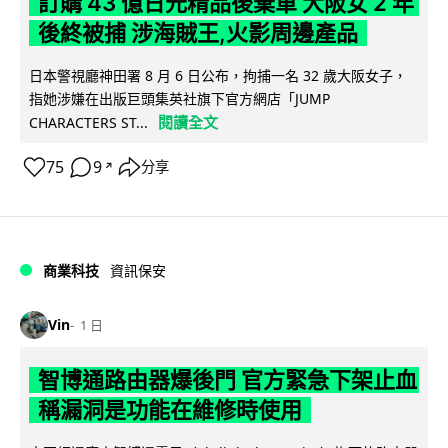
訂購 43 億日元精品後棄單 大阪女 2 年
後終被捕 涉海賊王,火影周邊產品
日本警視廳神田署 8 月 6 日公布，拘捕一名 32 歲大阪女子，
指她涉嫌在出版巨頭集英社旗下官方網店「JUMP
閱讀全文
CHARACTERS ST...
75
9
分享
↗
商業科技
資訊保安
Vin
1 日
智博通路由器爆後門 官方緊急下架止血
稱漏洞是功能在維修時使用