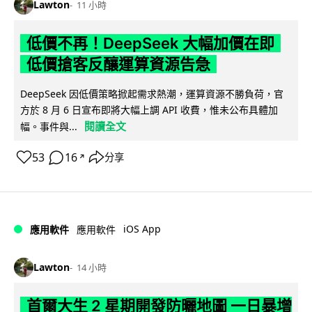
Lawton
11 小時
低價不再！DeepSeek 大幅加價在即
低價搶客反釀運算資源告急
DeepSeek 因低價策略掀起需求熱潮，運算資源不勝負荷，官
方於 8 月 6 日宣布即將大幅上調 API 收費，惟未公布具體加
閱讀全文
幅。事件與...
53
16
分享
↗
iOS App
應用軟件
應用軟件
Lawton
14 小時
首爾大生 2 星期開發防曬地圖 一日暴增