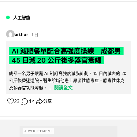
人工智能
arthur
1 日
AI 減肥餐單配合高強度操練 成都男
45 日減 20 公斤後多器官衰竭
成都一名男子跟隨 AI 制訂高強度減脂計劃，45 日內減去約 20
公斤後昏迷送院。醫生診斷他患上尿源性膿毒症、膿毒性休克
閱讀全文
及多器官功能障礙。...
23
4
分享
↗
ADVERTISEMENT