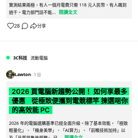
實測結果兩極，有人一個月電費只需 118 元人民幣，有人飆到
閱讀全文
過千。電力部門話不能...
28
分享
3C科技
流動電腦
Lawton
1 日
2026 買電腦新趨勢公開！ 如何享最多
優惠 從極致便攜到電競標竿 揀選啱你
的高效能 PC
2026 年的電腦選購基準已經全面升級。除了基本效能，「極致
輕量化」、「機身美學」、「AI算力」、「前瞻技術加持」以
閱讀全文
及「品質與售後服務」 已...