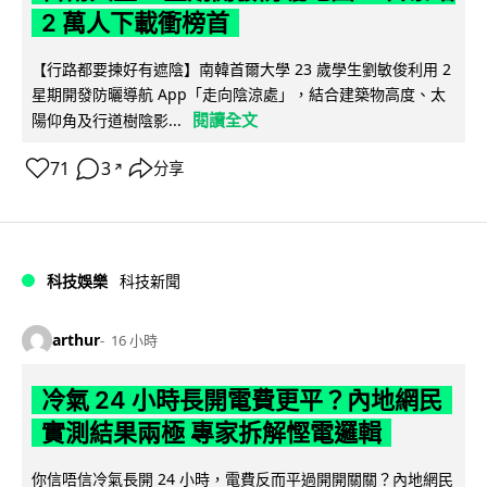
2 萬人下載衝榜首
【行路都要揀好有遮陰】南韓首爾大學 23 歲學生劉敏俊利用 2
星期開發防曬導航 App「走向陰涼處」，結合建築物高度、太
閱讀全文
陽仰角及行道樹陰影...
71
3
分享
↗
科技娛樂
科技新聞
arthur
16 小時
冷氣 24 小時長開電費更平？內地網民
實測結果兩極 專家拆解慳電邏輯
你信唔信冷氣長開 24 小時，電費反而平過開開關關？內地網民