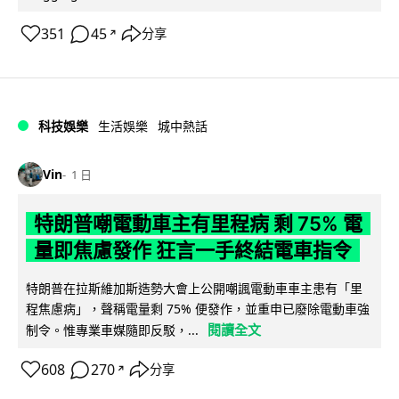
351
45
分享
↗
科技娛樂
生活娛樂
城中熱話
Vin
1 日
特朗普嘲電動車主有里程病 剩 75% 電
量即焦慮發作 狂言一手終結電車指令
特朗普在拉斯維加斯造勢大會上公開嘲諷電動車車主患有「里
程焦慮病」，聲稱電量剩 75% 便發作，並重申已廢除電動車強
閱讀全文
制令。惟專業車媒隨即反駁，...
608
270
分享
↗