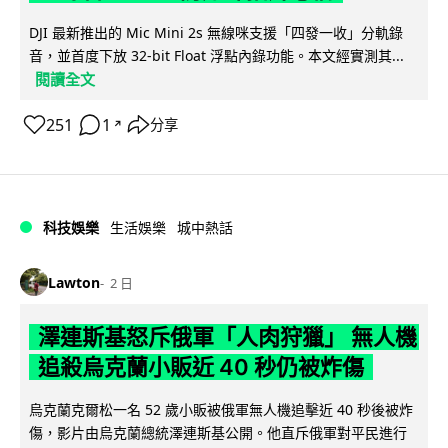
DJI 最新推出的 Mic Mini 2s 無線咪支援「四發一收」分軌錄
音，並首度下放 32-bit Float 浮點內錄功能。本文經實測其...
閱讀全文
251
1
分享
↗
科技娛樂
生活娛樂
城中熱話
Lawton
2 日
澤連斯基怒斥俄軍「人肉狩獵」 無人機
追殺烏克蘭小販近 40 秒仍被炸傷
烏克蘭克爾松一名 52 歲小販被俄軍無人機追擊近 40 秒後被炸
傷，影片由烏克蘭總統澤連斯基公開。他直斥俄軍對平民進行