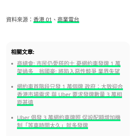
資料來源：
香港 01
、
商業電台
相關文章:
商總會: 市民仍愛搭的士 憂網約車發牌 1 萬
架過多 翁國豪: 將陷入惡性競爭 業界失望
網約車首階段只發 1 萬個牌 政府：大致迎合
香港市場需求 與 Uber 要求發牌數量 3 萬相
距甚遠
Uber 倡發 3 萬網約車牌照 促設配額增加機
制「等車時間太久」就多發牌