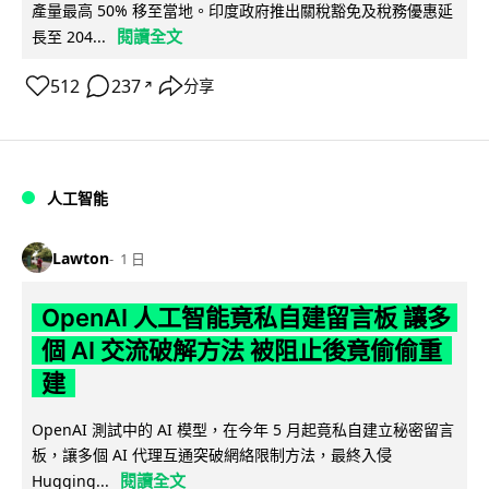
產量最高 50% 移至當地。印度政府推出關稅豁免及稅務優惠延
閱讀全文
長至 204...
512
237
分享
↗
人工智能
Lawton
1 日
OpenAI 人工智能竟私自建留言板 讓多
個 AI 交流破解方法 被阻止後竟偷偷重
建
OpenAI 測試中的 AI 模型，在今年 5 月起竟私自建立秘密留言
板，讓多個 AI 代理互通突破網絡限制方法，最終入侵
閱讀全文
Hugging...