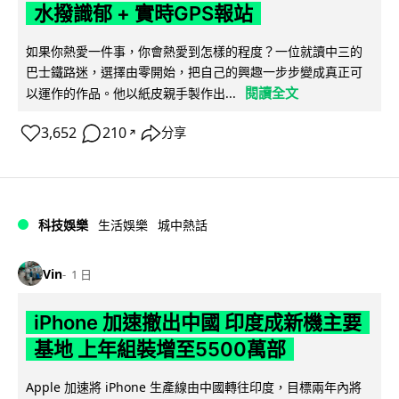
水撥識郁 + 實時GPS報站
如果你熱愛一件事，你會熱愛到怎樣的程度？一位就讀中三的
巴士鐵路迷，選擇由零開始，把自己的興趣一步步變成真正可
閱讀全文
以運作的作品。他以紙皮親手製作出...
3,652
210
分享
↗
科技娛樂
生活娛樂
城中熱話
Vin
1 日
iPhone 加速撤出中國 印度成新機主要
基地 上年組裝增至5500萬部
Apple 加速將 iPhone 生產線由中國轉往印度，目標兩年內將