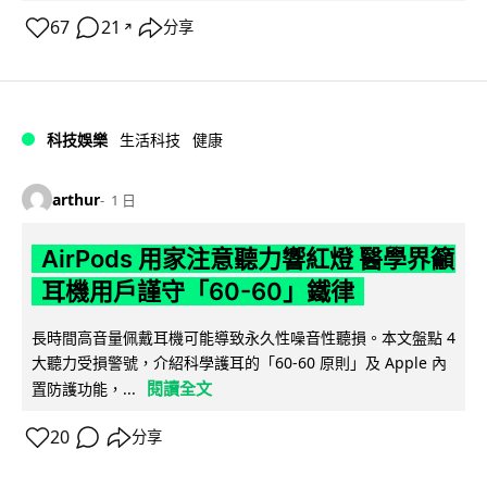
67
21
分享
↗
科技娛樂
生活科技
健康
arthur
1 日
AirPods 用家注意聽力響紅燈 醫學界籲
耳機用戶謹守「60-60」鐵律
長時間高音量佩戴耳機可能導致永久性噪音性聽損。本文盤點 4
大聽力受損警號，介紹科學護耳的「60-60 原則」及 Apple 內
閱讀全文
置防護功能，...
20
分享