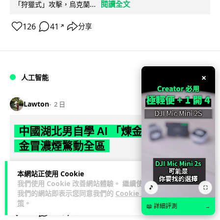
閱讀全文
「狩獵式」攻擊，烏克蘭...
126
41
分享
↗
×
人工智能
Lawton
2 日
中國湖北男自學 AI 「煉金術」 屋內煉
金冒濃煙驚動全區
中國湖北黃石一名男子見金價高企，利用 AI 自學提煉黃金，在
本網站正使用 Cookie
租住單位私設高壓爐及作坊冶煉，過程產生大量刺鼻濃煙，驚
我們使用 Cookie 改善網站體驗。 繼續使用
🎵
⛶
閱讀全文
動鄰居報警。警方到場揭發整...
我們的網站即表示您同意我們的
Cookie 政
策
。
📖 詳細評測
→
113
8
分享
↗