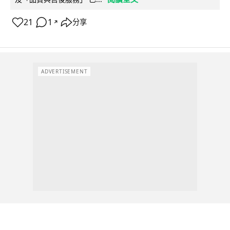
21
1
分享
↗
ADVERTISEMENT