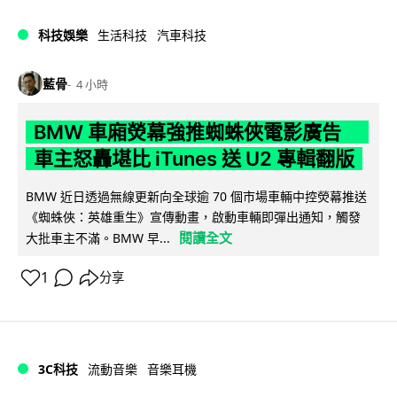
科技娛樂
生活科技
汽車科技
藍骨
4 小時
BMW 車廂熒幕強推蜘蛛俠電影廣告
車主怒轟堪比 iTunes 送 U2 專輯翻版
BMW 近日透過無線更新向全球逾 70 個市場車輛中控熒幕推送
《蜘蛛俠：英雄重生》宣傳動畫，啟動車輛即彈出通知，觸發
閱讀全文
大批車主不滿。BMW 早...
1
分享
3C科技
流動音樂
音樂耳機