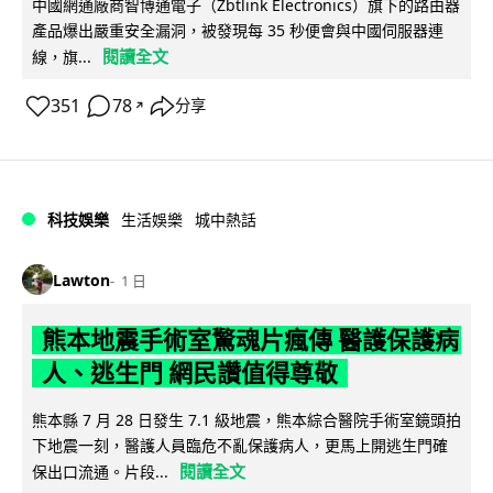
中國網通廠商智博通電子（Zbtlink Electronics）旗下的路由器
產品爆出嚴重安全漏洞，被發現每 35 秒便會與中國伺服器連
閱讀全文
線，旗...
351
78
分享
↗
科技娛樂
生活娛樂
城中熱話
Lawton
1 日
熊本地震手術室驚魂片瘋傳 醫護保護病
人、逃生門 網民讚值得尊敬
熊本縣 7 月 28 日發生 7.1 級地震，熊本綜合醫院手術室鏡頭拍
下地震一刻，醫護人員臨危不亂保護病人，更馬上開逃生門確
閱讀全文
保出口流通。片段...