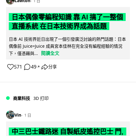
Lawton
1 日
日本偶像零編程知識 靠 AI 搞了一整個
直播系統 在日本技術界成為話題
日本 AI 技術界近日出現了一個引發廣泛討論的熱門話題：日本
偶像前 Juice=Juice 成員宮本佳林在完全沒有編程經驗的情況
閱讀全文
下，僅憑藉與...
571
49
分享
↗
商業科技
3D 打印
Vin
1 日
中三巴士鐵路迷 自製紙皮遙控巴士 門,