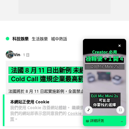
科技娛樂
生活娛樂
城中熱話
×
Vin
1 日
法國 8 月 11 日出新例 未經同意嚴禁
Cold Call 違規企業最高罰 345 萬
法國將於 8 月 11 日起實施新例，全面禁止企業未經消費者同意
致電推銷，由「opt-out」拒接登記制轉為「opt-in」先徵同意
本網站正使用 Cookie
閱讀全文
機制。違...
我們使用 Cookie 改善網站體驗。 繼續使用
🎵
⛶
我們的網站即表示您同意我們的
Cookie 政
352
26
分享
↗
策
。
📖 詳細評測
→