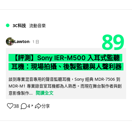
3C科技
流動音樂
89
Lawton
1 日
【評測】Sony IER-M500 入耳式監聽
耳機：現場拍攝、後製監聽與人聲利器
談到專業混音專用的聲音監聽耳機，Sony 經典 MDR-7506 到
MDR-M1 專業錄音室耳機都為人熟悉。而現在舞台製作者與創
閱讀全文
意影像製作...
38
4
分享
↗