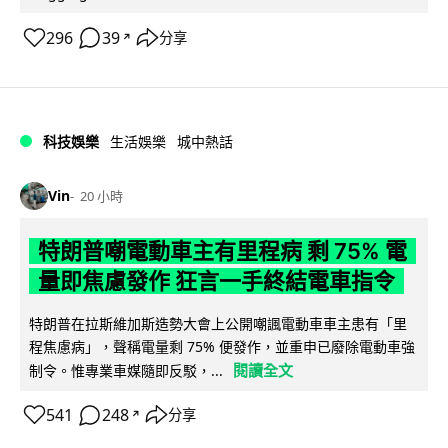
296
39
分享
↗
科技娛樂
生活娛樂
城中熱話
Vin
20 小時
特朗普嘲電動車主有里程病 剩 75% 電
量即焦慮發作 狂言一手終結電車指令
特朗普在拉斯維加斯造勢大會上公開嘲諷電動車車主患有「里
程焦慮病」，聲稱電量剩 75% 便發作，並重申已廢除電動車強
閱讀全文
制令。惟專業車媒隨即反駁，...
541
248
分享
↗