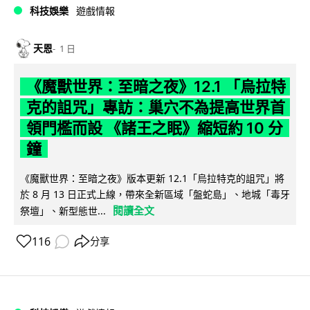
科技娛樂
遊戲情報
天恩
1 日
《魔獸世界：至暗之夜》12.1 「烏拉特
克的詛咒」專訪：巢穴不為提高世界首
領門檻而設 《諸王之眠》縮短約 10 分
鐘
《魔獸世界：至暗之夜》版本更新 12.1「烏拉特克的詛咒」將
於 8 月 13 日正式上線，帶來全新區域「盤蛇島」、地城「毒牙
閱讀全文
祭壇」、新型態世...
116
分享