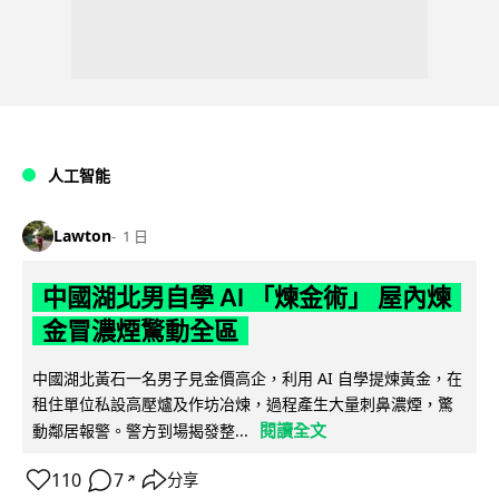
人工智能
Lawton
1 日
中國湖北男自學 AI 「煉金術」 屋內煉
金冒濃煙驚動全區
中國湖北黃石一名男子見金價高企，利用 AI 自學提煉黃金，在
租住單位私設高壓爐及作坊冶煉，過程產生大量刺鼻濃煙，驚
閱讀全文
動鄰居報警。警方到場揭發整...
110
7
分享
↗