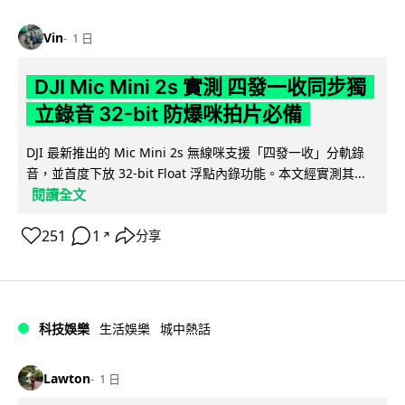
Vin
1 日
DJI Mic Mini 2s 實測 四發一收同步獨
立錄音 32-bit 防爆咪拍片必備
DJI 最新推出的 Mic Mini 2s 無線咪支援「四發一收」分軌錄
音，並首度下放 32-bit Float 浮點內錄功能。本文經實測其...
閱讀全文
251
1
分享
↗
科技娛樂
生活娛樂
城中熱話
Lawton
1 日