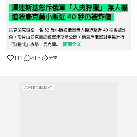
澤連斯基怒斥俄軍「人肉狩獵」 無人機
追殺烏克蘭小販近 40 秒仍被炸傷
烏克蘭克爾松一名 52 歲小販被俄軍無人機追擊近 40 秒後被炸
傷，影片由烏克蘭總統澤連斯基公開。他直斥俄軍對平民進行
閱讀全文
「狩獵式」攻擊，烏克蘭...
111
41
分享
↗
ADVERTISEMENT