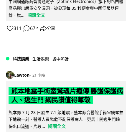
中國網通廠商智博通電子（Zbtlink Electronics）旗下的路由器
產品爆出嚴重安全漏洞，被發現每 35 秒便會與中國伺服器連
閱讀全文
線，旗...
311
67
分享
↗
科技娛樂
生活娛樂
城中熱話
Lawton
21 小時
熊本地震手術室驚魂片瘋傳 醫護保護病
人、逃生門 網民讚值得尊敬
熊本縣 7 月 28 日發生 7.1 級地震，熊本綜合醫院手術室鏡頭拍
下地震一刻，醫護人員臨危不亂保護病人，更馬上開逃生門確
閱讀全文
保出口流通。片段...