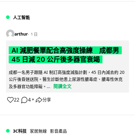
人工智能
arthur
1 日
AI 減肥餐單配合高強度操練 成都男
45 日減 20 公斤後多器官衰竭
成都一名男子跟隨 AI 制訂高強度減脂計劃，45 日內減去約 20
公斤後昏迷送院。醫生診斷他患上尿源性膿毒症、膿毒性休克
閱讀全文
及多器官功能障礙。...
22
4
分享
↗
3C科技
家居無線
影音產品