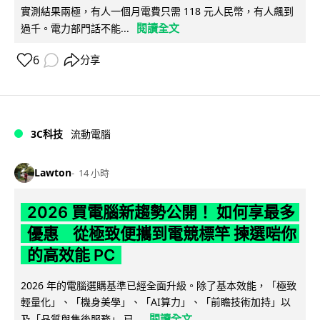
實測結果兩極，有人一個月電費只需 118 元人民幣，有人飆到
閱讀全文
過千。電力部門話不能...
6
分享
3C科技
流動電腦
Lawton
14 小時
2026 買電腦新趨勢公開！ 如何享最多
優惠 從極致便攜到電競標竿 揀選啱你
的高效能 PC
2026 年的電腦選購基準已經全面升級。除了基本效能，「極致
輕量化」、「機身美學」、「AI算力」、「前瞻技術加持」以
閱讀全文
及「品質與售後服務」 已...