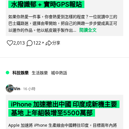
水撥識郁 + 實時GPS報站
如果你熱愛一件事，你會熱愛到怎樣的程度？一位就讀中三的
巴士鐵路迷，選擇由零開始，把自己的興趣一步步變成真正可
閱讀全文
以運作的作品。他以紙皮親手製作出...
2,013
122
分享
↗
科技娛樂
生活娛樂
城中熱話
Vin
16 小時
iPhone 加速撤出中國 印度成新機主要
基地 上年組裝增至5500萬部
Apple 加速將 iPhone 生產線由中國轉往印度，目標兩年內將