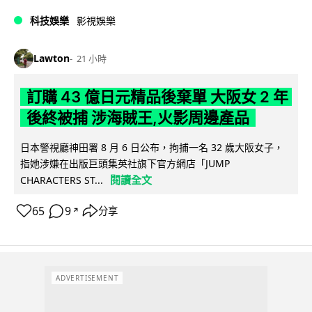
科技娛樂
影視娛樂
Lawton
21 小時
訂購 43 億日元精品後棄單 大阪女 2 年
後終被捕 涉海賊王,火影周邊產品
日本警視廳神田署 8 月 6 日公布，拘捕一名 32 歲大阪女子，
指她涉嫌在出版巨頭集英社旗下官方網店「JUMP
閱讀全文
CHARACTERS ST...
65
9
分享
↗
ADVERTISEMENT