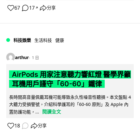
67
17
分享
↗
科技娛樂
生活科技
健康
arthur
1 日
AirPods 用家注意聽力響紅燈 醫學界籲
耳機用戶謹守「60-60」鐵律
長時間高音量佩戴耳機可能導致永久性噪音性聽損。本文盤點 4
大聽力受損警號，介紹科學護耳的「60-60 原則」及 Apple 內
閱讀全文
置防護功能，...
18
分享