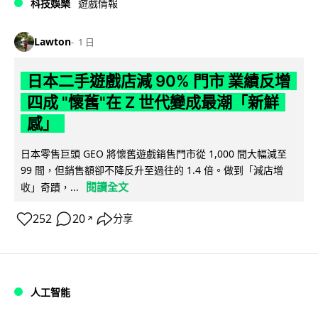
科技娛樂
遊戲情報
Lawton
1 日
日本二手遊戲店減 90% 門市 業績反增
四成 "懷舊"在 Z 世代變成最潮「新鮮
感」
日本零售巨頭 GEO 將懷舊遊戲銷售門市從 1,000 間大幅減至
99 間，但銷售額卻不降反升至過往的 1.4 倍。做到「減店增
閱讀全文
收」奇蹟，...
252
20
分享
↗
人工智能