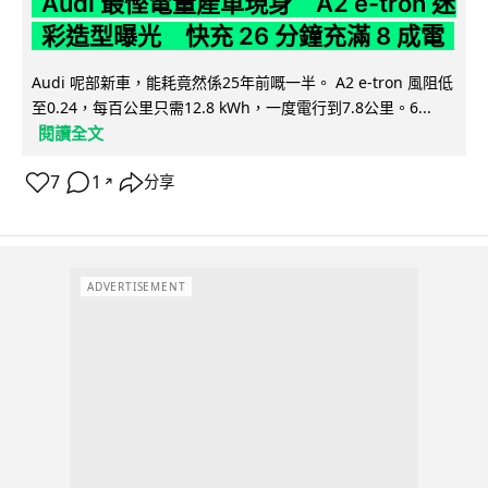
Audi 最慳電量產車現身 A2 e-tron 迷
彩造型曝光 快充 26 分鐘充滿 8 成電
Audi 呢部新車，能耗竟然係25年前嘅一半。 A2 e-tron 風阻低
至0.24，每百公里只需12.8 kWh，一度電行到7.8公里。6...
閱讀全文
7
1
分享
↗
ADVERTISEMENT