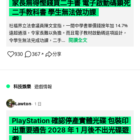
家長無得慳錢買二手書 電子啟動碼鎖死
二手教科書 學生無法做功課
社福界立法會議員陳文宜指，一間中學書單價錢按年加 14.7%
遠超通漲，令家長難以負擔。而且電子教材啟動碼這項設計，
閱讀全文
令學生無法完成功課，二手...
930
367
分享
↗
科技娛樂
遊戲情報
Lawton
1 日
PlayStation 確認停產實體光碟 包裝印
出重要通告 2028 年 1 月後不出光碟遊
戲