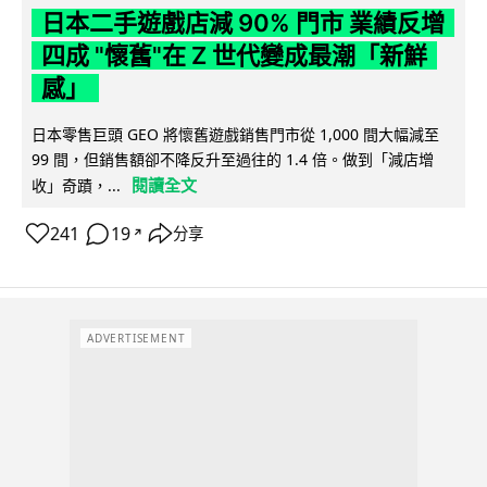
日本二手遊戲店減 90% 門市 業績反增
四成 "懷舊"在 Z 世代變成最潮「新鮮
感」
日本零售巨頭 GEO 將懷舊遊戲銷售門市從 1,000 間大幅減至
99 間，但銷售額卻不降反升至過往的 1.4 倍。做到「減店增
閱讀全文
收」奇蹟，...
241
19
分享
↗
ADVERTISEMENT