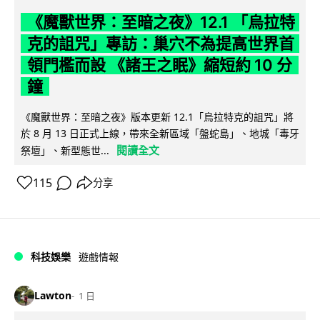
《魔獸世界：至暗之夜》12.1 「烏拉特
克的詛咒」專訪：巢穴不為提高世界首
領門檻而設 《諸王之眠》縮短約 10 分
鐘
《魔獸世界：至暗之夜》版本更新 12.1「烏拉特克的詛咒」將
於 8 月 13 日正式上線，帶來全新區域「盤蛇島」、地城「毒牙
閱讀全文
祭壇」、新型態世...
115
分享
科技娛樂
遊戲情報
Lawton
1 日