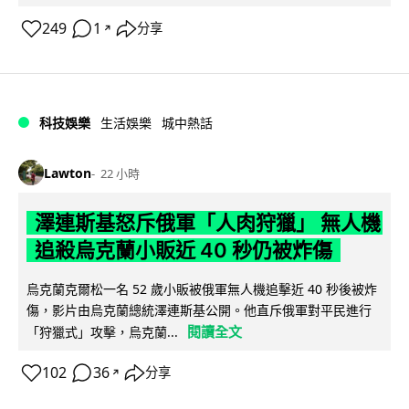
249
1
分享
↗
科技娛樂
生活娛樂
城中熱話
Lawton
22 小時
澤連斯基怒斥俄軍「人肉狩獵」 無人機
追殺烏克蘭小販近 40 秒仍被炸傷
烏克蘭克爾松一名 52 歲小販被俄軍無人機追擊近 40 秒後被炸
傷，影片由烏克蘭總統澤連斯基公開。他直斥俄軍對平民進行
閱讀全文
「狩獵式」攻擊，烏克蘭...
102
36
分享
↗