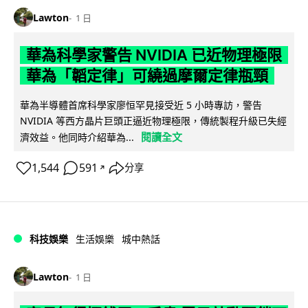
Lawton
1 日
華為科學家警告 NVIDIA 已近物理極限
華為「韜定律」可繞過摩爾定律瓶頸
華為半導體首席科學家廖恒罕見接受近 5 小時專訪，警告
NVIDIA 等西方晶片巨頭正逼近物理極限，傳統製程升級已失經
閱讀全文
濟效益。他同時介紹華為...
1,544
591
分享
↗
科技娛樂
生活娛樂
城中熱話
Lawton
1 日