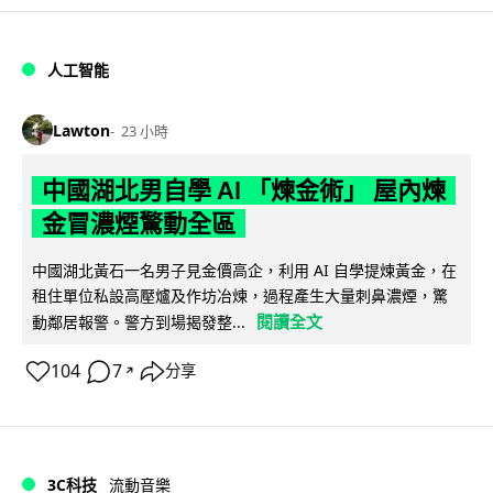
人工智能
Lawton
23 小時
中國湖北男自學 AI 「煉金術」 屋內煉
金冒濃煙驚動全區
中國湖北黃石一名男子見金價高企，利用 AI 自學提煉黃金，在
租住單位私設高壓爐及作坊冶煉，過程產生大量刺鼻濃煙，驚
閱讀全文
動鄰居報警。警方到場揭發整...
104
7
分享
↗
3C科技
流動音樂