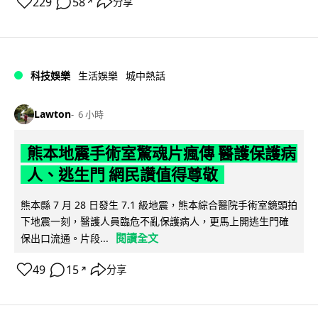
229
58
分享
↗
科技娛樂
生活娛樂
城中熱話
Lawton
6 小時
熊本地震手術室驚魂片瘋傳 醫護保護病
人、逃生門 網民讚值得尊敬
熊本縣 7 月 28 日發生 7.1 級地震，熊本綜合醫院手術室鏡頭拍
下地震一刻，醫護人員臨危不亂保護病人，更馬上開逃生門確
閱讀全文
保出口流通。片段...
49
15
分享
↗