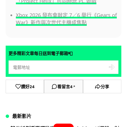
「Project Helix」可同時玩 PC 遊戲
Xbox 2026 發布會敲定 7／6 舉行《Gears of
War》新作與次世代主機成焦點
📮
更多精彩文章每日送到電子郵箱
讚好
24
看留言
4
分享
↗
最新影片