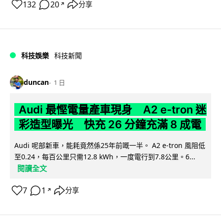
132
20
分享
↗
科技娛樂
科技新聞
duncan
1 日
Audi 最慳電量產車現身 A2 e-tron 迷
彩造型曝光 快充 26 分鐘充滿 8 成電
Audi 呢部新車，能耗竟然係25年前嘅一半。 A2 e-tron 風阻低
至0.24，每百公里只需12.8 kWh，一度電行到7.8公里。6...
閱讀全文
7
1
分享
↗