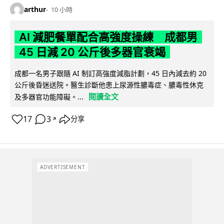
arthur
10 小時
AI 減肥餐單配合高強度操練 成都男
45 日減 20 公斤後多器官衰竭
成都一名男子跟隨 AI 制訂高強度減脂計劃，45 日內減去約 20
公斤後昏迷送院。醫生診斷他患上尿源性膿毒症、膿毒性休克
閱讀全文
及多器官功能障礙。...
17
3
分享
↗
ADVERTISEMENT