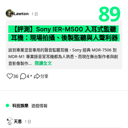
89
Lawton
1 日
【評測】Sony IER-M500 入耳式監聽
耳機：現場拍攝、後製監聽與人聲利器
談到專業混音專用的聲音監聽耳機，Sony 經典 MDR-7506 到
MDR-M1 專業錄音室耳機都為人熟悉。而現在舞台製作者與創
閱讀全文
意影像製作...
36
4
分享
↗
科技娛樂
遊戲情報
天恩
1 日