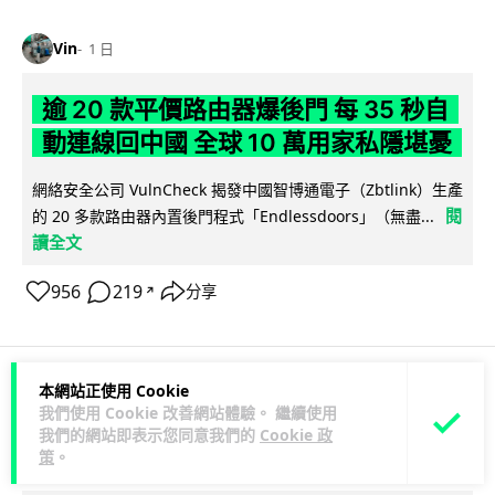
Vin
1 日
逾 20 款平價路由器爆後門 每 35 秒自
動連線回中國 全球 10 萬用家私隱堪憂
網絡安全公司 VulnCheck 揭發中國智博通電子（Zbtlink）生產
閱
的 20 多款路由器內置後門程式「Endlessdoors」（無盡...
讀全文
956
219
分享
↗
本網站正使用 Cookie
人工智能
我們使用 Cookie 改善網站體驗。 繼續使用
我們的網站即表示您同意我們的
Cookie 政
策
。
arthur
1 日