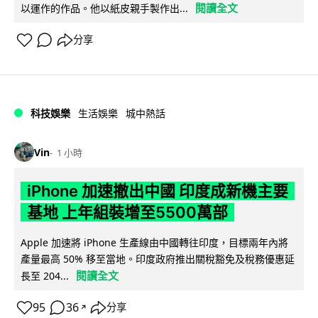
閱讀全文
以運作的作品。他以紙皮親手製作出...
分享
科技娛樂
生活娛樂
城中熱話
Vin
1 小時
iPhone 加速撤出中國 印度成新機主要
基地 上年組裝增至5500萬部
Apple 加速將 iPhone 生產線由中國轉往印度，目標兩年內將
產量最高 50% 移至當地。印度政府推出關稅豁免及稅務優惠延
閱讀全文
長至 204...
95
36
分享
↗