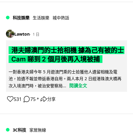
科技娛樂
生活娛樂
城中熱話
Lawton
1 日
港夫婦澳門的士拾相機 據為己有被的士
Cam 睇到 2 個月後再入境被捕
一對香港夫婦今年 5 月遊澳門乘的士拾獲他人遺留相機及電
池，拾遺不報並帶返香港自用。兩人本月 2 日經港珠澳大橋再
閱讀全文
次入境澳門時，被治安警察局...
531
75
分享
↗
3C科技
家居無線