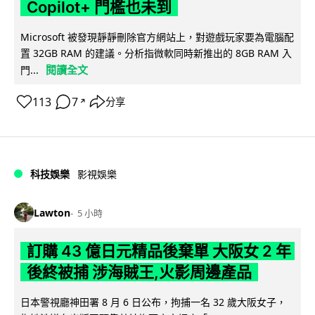
Copilot+ 門檻也未到
Microsoft 被發現靜靜刪除官方網站上，對遊戲玩家要為電腦配
置 32GB RAM 的建議。分析指微軟同時新推出的 8GB RAM 入
閱讀全文
門...
113
7
分享
↗
科技娛樂
影視娛樂
Lawton
5 小時
訂購 43 億日元精品後棄單 大阪女 2 年
後終被捕 涉海賊王,火影周邊產品
日本警視廳神田署 8 月 6 日公布，拘捕一名 32 歲大阪女子，