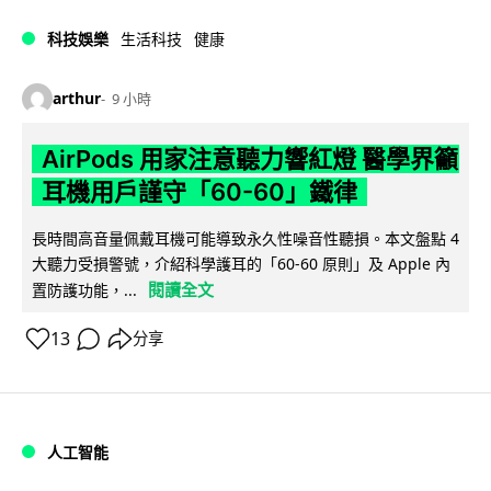
科技娛樂
生活科技
健康
arthur
9 小時
AirPods 用家注意聽力響紅燈 醫學界籲
耳機用戶謹守「60-60」鐵律
長時間高音量佩戴耳機可能導致永久性噪音性聽損。本文盤點 4
大聽力受損警號，介紹科學護耳的「60-60 原則」及 Apple 內
閱讀全文
置防護功能，...
13
分享
人工智能