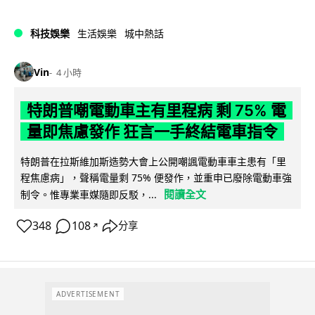
科技娛樂
生活娛樂
城中熱話
Vin
4 小時
特朗普嘲電動車主有里程病 剩 75% 電
量即焦慮發作 狂言一手終結電車指令
特朗普在拉斯維加斯造勢大會上公開嘲諷電動車車主患有「里
程焦慮病」，聲稱電量剩 75% 便發作，並重申已廢除電動車強
閱讀全文
制令。惟專業車媒隨即反駁，...
348
108
分享
↗
ADVERTISEMENT