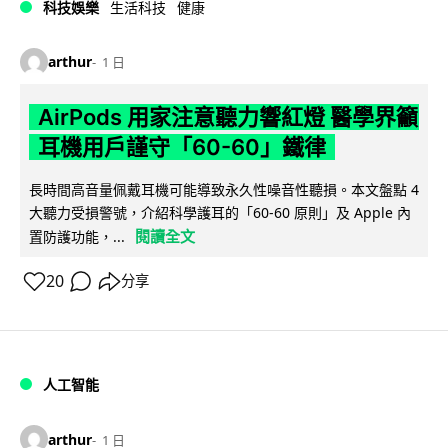
科技娛樂
生活科技
健康
arthur
1 日
AirPods 用家注意聽力響紅燈 醫學界籲
耳機用戶謹守「60-60」鐵律
長時間高音量佩戴耳機可能導致永久性噪音性聽損。本文盤點 4
大聽力受損警號，介紹科學護耳的「60-60 原則」及 Apple 內
閱讀全文
置防護功能，...
20
分享
人工智能
arthur
1 日