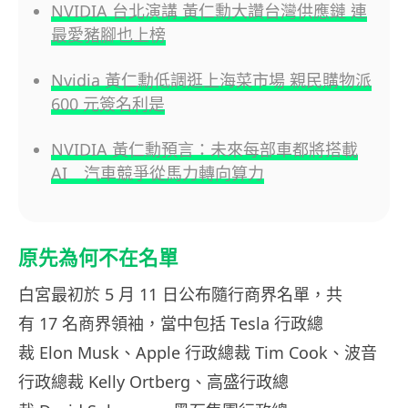
NVIDIA 台北演講 黃仁勳大讚台灣供應鏈 連
最愛豬腳也上榜
Nvidia 黃仁勳低調逛上海菜市場 親民購物派
600 元簽名利是
NVIDIA 黃仁勳預言：未來每部車都將搭載
AI 汽車競爭從馬力轉向算力
原先為何不在名單
白宮最初於 5 月 11 日公布隨行商界名單，共
有 17 名商界領袖，當中包括 Tesla 行政總
裁 Elon Musk、Apple 行政總裁 Tim Cook、波音
行政總裁 Kelly Ortberg、高盛行政總