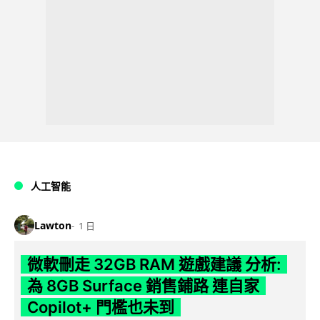
人工智能
Lawton
1 日
微軟刪走 32GB RAM 遊戲建議 分析:
為 8GB Surface 銷售鋪路 連自家
Copilot+ 門檻也未到