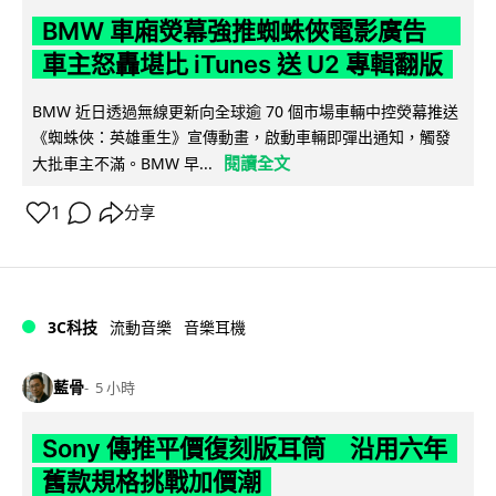
BMW 車廂熒幕強推蜘蛛俠電影廣告
車主怒轟堪比 iTunes 送 U2 專輯翻版
BMW 近日透過無線更新向全球逾 70 個市場車輛中控熒幕推送
《蜘蛛俠：英雄重生》宣傳動畫，啟動車輛即彈出通知，觸發
閱讀全文
大批車主不滿。BMW 早...
1
分享
3C科技
流動音樂
音樂耳機
藍骨
5 小時
Sony 傳推平價復刻版耳筒 沿用六年
舊款規格挑戰加價潮