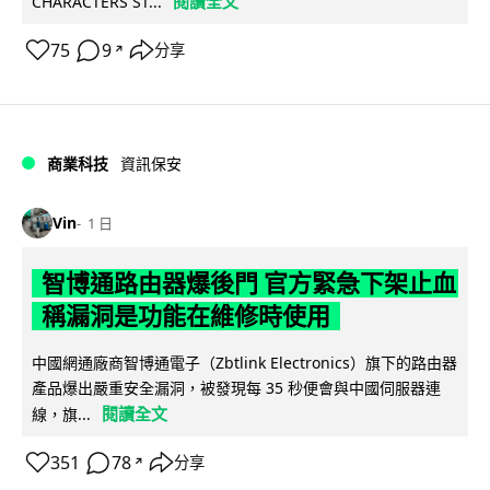
閱讀全文
CHARACTERS ST...
75
9
分享
↗
商業科技
資訊保安
Vin
1 日
智博通路由器爆後門 官方緊急下架止血
稱漏洞是功能在維修時使用
中國網通廠商智博通電子（Zbtlink Electronics）旗下的路由器
產品爆出嚴重安全漏洞，被發現每 35 秒便會與中國伺服器連
閱讀全文
線，旗...
351
78
分享
↗