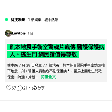
科技娛樂
生活娛樂
城中熱話
Lawton
1 日
熊本地震手術室驚魂片瘋傳 醫護保護病
人、逃生門 網民讚值得尊敬
熊本縣 7 月 28 日發生 7.1 級地震，熊本綜合醫院手術室鏡頭拍
下地震一刻，醫護人員臨危不亂保護病人，更馬上開逃生門確
閱讀全文
保出口流通。片段...
67
21
分享
↗