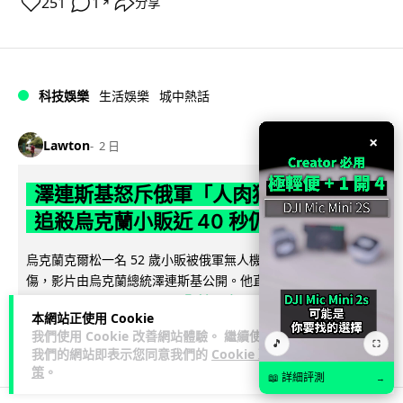
251
1
分享
↗
科技娛樂
生活娛樂
城中熱話
×
Lawton
2 日
澤連斯基怒斥俄軍「人肉狩獵」 無人機
追殺烏克蘭小販近 40 秒仍被炸傷
烏克蘭克爾松一名 52 歲小販被俄軍無人機追擊近 40 秒後被炸
傷，影片由烏克蘭總統澤連斯基公開。他直斥俄軍對平民進行
閱讀全文
「狩獵式」攻擊，烏克蘭...
本網站正使用 Cookie
我們使用 Cookie 改善網站體驗。 繼續使用
126
41
分享
↗
🎵
⛶
我們的網站即表示您同意我們的
Cookie 政
策
。
📖 詳細評測
→