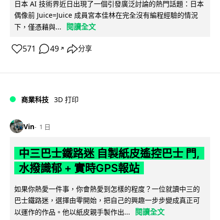
日本 AI 技術界近日出現了一個引發廣泛討論的熱門話題：日本
偶像前 Juice=Juice 成員宮本佳林在完全沒有編程經驗的情況
閱讀全文
下，僅憑藉與...
571
49
分享
↗
商業科技
3D 打印
Vin
1 日
中三巴士鐵路迷 自製紙皮遙控巴士 門,
水撥識郁 + 實時GPS報站
如果你熱愛一件事，你會熱愛到怎樣的程度？一位就讀中三的
巴士鐵路迷，選擇由零開始，把自己的興趣一步步變成真正可
閱讀全文
以運作的作品。他以紙皮親手製作出...