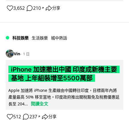
3,652
210
分享
↗
科技娛樂
生活娛樂
城中熱話
Vin
1 日
iPhone 加速撤出中國 印度成新機主要
基地 上年組裝增至5500萬部
Apple 加速將 iPhone 生產線由中國轉往印度，目標兩年內將
產量最高 50% 移至當地。印度政府推出關稅豁免及稅務優惠延
閱讀全文
長至 204...
512
237
分享
↗