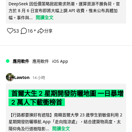
DeepSeek 因低價策略掀起需求熱潮，運算資源不勝負荷，官
方於 8 月 6 日宣布即將大幅上調 API 收費，惟未公布具體加
閱讀全文
幅。事件與...
53
16
分享
↗
iOS App
應用軟件
應用軟件
Lawton
14 小時
首爾大生 2 星期開發防曬地圖 一日暴增
2 萬人下載衝榜首
【行路都要揀好有遮陰】南韓首爾大學 23 歲學生劉敏俊利用 2
星期開發防曬導航 App「走向陰涼處」，結合建築物高度、太
閱讀全文
陽仰角及行道樹陰影...