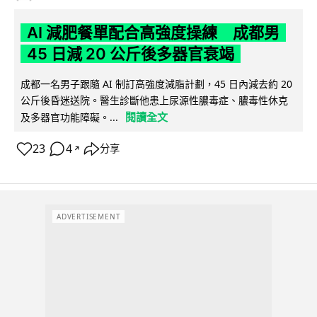
AI 減肥餐單配合高強度操練 成都男
45 日減 20 公斤後多器官衰竭
成都一名男子跟隨 AI 制訂高強度減脂計劃，45 日內減去約 20
公斤後昏迷送院。醫生診斷他患上尿源性膿毒症、膿毒性休克
閱讀全文
及多器官功能障礙。...
23
4
分享
↗
ADVERTISEMENT