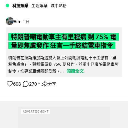
科技娛樂
生活娛樂
城中熱話
Vin
1 日
特朗普嘲電動車主有里程病 剩 75% 電
量即焦慮發作 狂言一手終結電車指令
特朗普在拉斯維加斯造勢大會上公開嘲諷電動車車主患有「里
程焦慮病」，聲稱電量剩 75% 便發作，並重申已廢除電動車強
閱讀全文
制令。惟專業車媒隨即反駁，...
608
270
分享
↗
ADVERTISEMENT