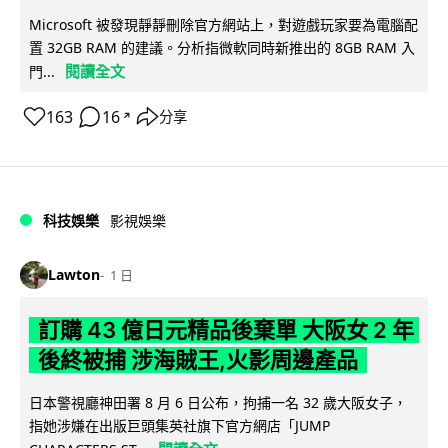
Microsoft 被發現靜靜刪除官方網站上，對遊戲玩家要為電腦配
置 32GB RAM 的建議。分析指微軟同時新推出的 8GB RAM 入
閱讀全文
門...
163
16
分享
↗
科技娛樂
影視娛樂
Lawton
1 日
訂購 43 億日元精品後棄單 大阪女 2 年
後終被捕 涉海賊王,火影周邊產品
日本警視廳神田署 8 月 6 日公布，拘捕一名 32 歲大阪女子，
指她涉嫌在出版巨頭集英社旗下官方網店「JUMP