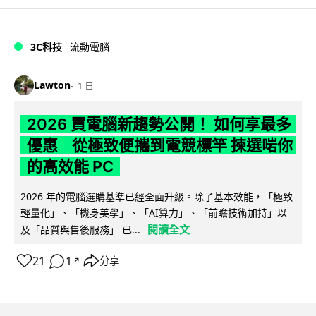
3C科技
流動電腦
Lawton
1 日
2026 買電腦新趨勢公開！ 如何享最多
優惠 從極致便攜到電競標竿 揀選啱你
的高效能 PC
2026 年的電腦選購基準已經全面升級。除了基本效能，「極致
輕量化」、「機身美學」、「AI算力」、「前瞻技術加持」以
閱讀全文
及「品質與售後服務」 已...
21
1
分享
↗