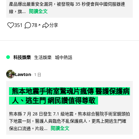
產品爆出嚴重安全漏洞，被發現每 35 秒便會與中國伺服器連
閱讀全文
線，旗...
351
78
分享
↗
科技娛樂
生活娛樂
城中熱話
Lawton
1 日
熊本地震手術室驚魂片瘋傳 醫護保護病
人、逃生門 網民讚值得尊敬
熊本縣 7 月 28 日發生 7.1 級地震，熊本綜合醫院手術室鏡頭拍
下地震一刻，醫護人員臨危不亂保護病人，更馬上開逃生門確
閱讀全文
保出口流通。片段...