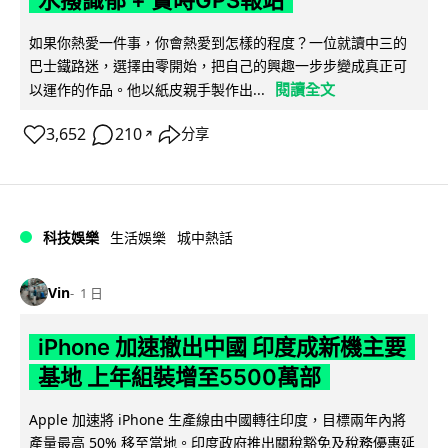
水撥識郁 + 實時GPS報站
如果你熱愛一件事，你會熱愛到怎樣的程度？一位就讀中三的
巴士鐵路迷，選擇由零開始，把自己的興趣一步步變成真正可
閱讀全文
以運作的作品。他以紙皮親手製作出...
3,652
210
分享
↗
科技娛樂
生活娛樂
城中熱話
Vin
1 日
iPhone 加速撤出中國 印度成新機主要
基地 上年組裝增至5500萬部
Apple 加速將 iPhone 生產線由中國轉往印度，目標兩年內將
產量最高 50% 移至當地。印度政府推出關稅豁免及稅務優惠延