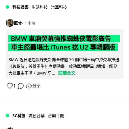
科技娛樂
生活科技
汽車科技
藍骨
1 小時
BMW 車廂熒幕強推蜘蛛俠電影廣告
車主怒轟堪比 iTunes 送 U2 專輯翻版
BMW 近日透過無線更新向全球逾 70 個市場車輛中控熒幕推送
《蜘蛛俠：英雄重生》宣傳動畫，啟動車輛即彈出通知，觸發
閱讀全文
大批車主不滿。BMW 早...
1
分享
3C科技
流動音樂
音樂耳機