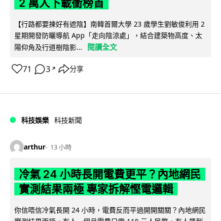
2 萬人下載衝榜首
【行路都要揀好有遮陰】南韓首爾大學 23 歲學生劉敏俊利用 2
星期開發防曬導航 App「走向陰涼處」，結合建築物高度、太
閱讀全文
陽仰角及行道樹陰影...
71
3
分享
↗
科技娛樂
科技新聞
arthur
13 小時
冷氣 24 小時長開電費更平？內地網民
實測結果兩極 專家拆解慳電邏輯
你信唔信冷氣長開 24 小時，電費反而平過開開關關？內地網民