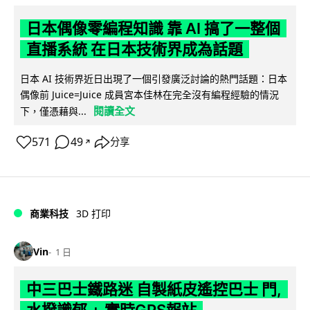
日本偶像零編程知識 靠 AI 搞了一整個
直播系統 在日本技術界成為話題
日本 AI 技術界近日出現了一個引發廣泛討論的熱門話題：日本
偶像前 Juice=Juice 成員宮本佳林在完全沒有編程經驗的情況
閱讀全文
下，僅憑藉與...
571
49
分享
↗
商業科技
3D 打印
Vin
1 日
中三巴士鐵路迷 自製紙皮遙控巴士 門,