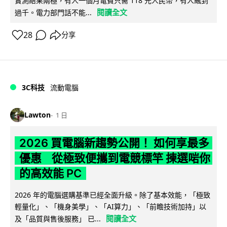
實測結果兩極，有人一個月電費只需 118 元人民幣，有人飆到
閱讀全文
過千。電力部門話不能...
28
分享
3C科技
流動電腦
Lawton
1 日
2026 買電腦新趨勢公開！ 如何享最多
優惠 從極致便攜到電競標竿 揀選啱你
的高效能 PC
2026 年的電腦選購基準已經全面升級。除了基本效能，「極致
輕量化」、「機身美學」、「AI算力」、「前瞻技術加持」以
閱讀全文
及「品質與售後服務」 已...