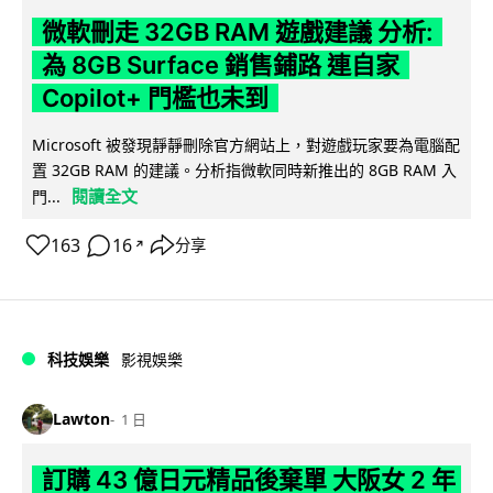
微軟刪走 32GB RAM 遊戲建議 分析:
為 8GB Surface 銷售鋪路 連自家
Copilot+ 門檻也未到
Microsoft 被發現靜靜刪除官方網站上，對遊戲玩家要為電腦配
置 32GB RAM 的建議。分析指微軟同時新推出的 8GB RAM 入
閱讀全文
門...
163
16
分享
↗
科技娛樂
影視娛樂
Lawton
1 日
訂購 43 億日元精品後棄單 大阪女 2 年