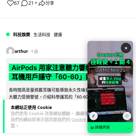
67
21
分享
↗
科技娛樂
生活科技
健康
×
arthur
1 日
AirPods 用家注意聽力響紅燈 醫學界籲
耳機用戶謹守「60-60」鐵律
長時間高音量佩戴耳機可能導致永久性噪音性聽損。本文盤點 4
大聽力受損警號，介紹科學護耳的「60-60 原則」及 Apple 內
閱讀全文
置防護功能，...
本網站正使用 Cookie
我們使用 Cookie 改善網站體驗。 繼續使用
🎵
⛶
20
分享
我們的網站即表示您同意我們的
Cookie 政
策
。
📖 詳細評測
→