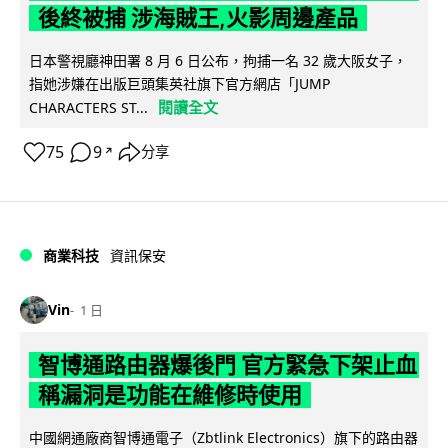
後終被捕 涉海賊王,火影周邊產品
日本警視廳神田署 8 月 6 日公布，拘捕一名 32 歲大阪女子，
指她涉嫌在出版巨頭集英社旗下官方網店「JUMP
閱讀全文
CHARACTERS ST...
75
9
分享
↗
商業科技
資訊保安
Vin
1 日
智博通路由器爆後門 官方緊急下架止血
稱漏洞是功能在維修時使用
中國網通廠商智博通電子（Zbtlink Electronics）旗下的路由器