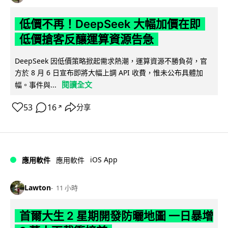
低價不再！DeepSeek 大幅加價在即
低價搶客反釀運算資源告急
DeepSeek 因低價策略掀起需求熱潮，運算資源不勝負荷，官
方於 8 月 6 日宣布即將大幅上調 API 收費，惟未公布具體加
閱讀全文
幅。事件與...
53
16
分享
↗
iOS App
應用軟件
應用軟件
Lawton
11 小時
首爾大生 2 星期開發防曬地圖 一日暴增