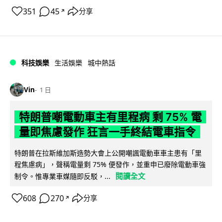
351
45
分享
↗
科技娛樂
生活娛樂
城中熱話
Vin
1 日
特朗普嘲電動車主有里程病 剩 75% 電
量即焦慮發作 狂言一手終結電車指令
特朗普在拉斯維加斯造勢大會上公開嘲諷電動車車主患有「里
程焦慮病」，聲稱電量剩 75% 便發作，並重申已廢除電動車強
閱讀全文
制令。惟專業車媒隨即反駁，...
608
270
分享
↗