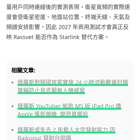
量用戶同時連線後的實測表現。衛星寬頻的實際速
度會受衛星密度、地面站位置、終端天線、天氣及
頻譜安排影響，因此 2027 年商用測試才會真正反
映 Rassvet 能否作為 Starlink 替代方案。
相關文章:
俄羅斯對歸國旅客實施 24 小時流動數據封鎖
聲稱防止烏克蘭無人機威脅
俄羅斯 YouTuber 偷跑 M5 版 iPad Pro 遭
Apple 遙距鎖機 變昂貴擺設
俄羅斯或失去 2 年載人太空發射能力 因
Baikonur 發射台倒塌