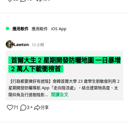
iOS App
應用軟件
應用軟件
Lawton
12 小時
首爾大生 2 星期開發防曬地圖 一日暴增
2 萬人下載衝榜首
【行路都要揀好有遮陰】南韓首爾大學 23 歲學生劉敏俊利用 2
星期開發防曬導航 App「走向陰涼處」，結合建築物高度、太
閱讀全文
陽仰角及行道樹陰影...
71
3
分享
↗