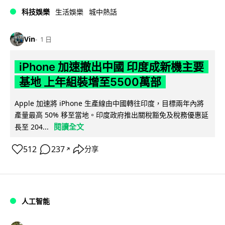
科技娛樂
生活娛樂
城中熱話
Vin
1 日
iPhone 加速撤出中國 印度成新機主要
基地 上年組裝增至5500萬部
Apple 加速將 iPhone 生產線由中國轉往印度，目標兩年內將
產量最高 50% 移至當地。印度政府推出關稅豁免及稅務優惠延
閱讀全文
長至 204...
512
237
分享
↗
人工智能