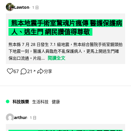
Lawton
1 日
熊本地震手術室驚魂片瘋傳 醫護保護病
人、逃生門 網民讚值得尊敬
熊本縣 7 月 28 日發生 7.1 級地震，熊本綜合醫院手術室鏡頭拍
下地震一刻，醫護人員臨危不亂保護病人，更馬上開逃生門確
閱讀全文
保出口流通。片段...
67
21
分享
↗
科技娛樂
生活科技
健康
arthur
1 日