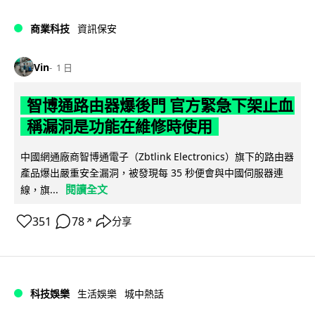
商業科技
資訊保安
Vin
1 日
智博通路由器爆後門 官方緊急下架止血
稱漏洞是功能在維修時使用
中國網通廠商智博通電子（Zbtlink Electronics）旗下的路由器
產品爆出嚴重安全漏洞，被發現每 35 秒便會與中國伺服器連
閱讀全文
線，旗...
351
78
分享
↗
科技娛樂
生活娛樂
城中熱話