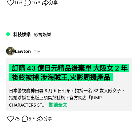
163
16
分享
↗
科技娛樂
影視娛樂
Lawton
1 日
訂購 43 億日元精品後棄單 大阪女 2 年
後終被捕 涉海賊王,火影周邊產品
日本警視廳神田署 8 月 6 日公布，拘捕一名 32 歲大阪女子，
指她涉嫌在出版巨頭集英社旗下官方網店「JUMP
閱讀全文
CHARACTERS ST...
75
9
分享
↗