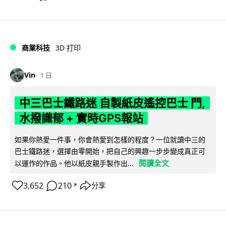
商業科技
3D 打印
Vin
1 日
中三巴士鐵路迷 自製紙皮遙控巴士 門,
水撥識郁 + 實時GPS報站
如果你熱愛一件事，你會熱愛到怎樣的程度？一位就讀中三的
巴士鐵路迷，選擇由零開始，把自己的興趣一步步變成真正可
閱讀全文
以運作的作品。他以紙皮親手製作出...
3,652
210
分享
↗