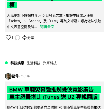
權
人民網旗下評論於 8 月 6 日發表文章，批評中國廣泛使用
「Token」、「Agent」及「LLM」等英文術語，認為做法侵蝕
閱讀全文
中文表意空間及科...
1
分享
科技娛樂
生活科技
汽車科技
藍骨
2 小時
BMW 車廂熒幕強推蜘蛛俠電影廣告
車主怒轟堪比 iTunes 送 U2 專輯翻版
BMW 近日透過無線更新向全球逾 70 個市場車輛中控熒幕推送