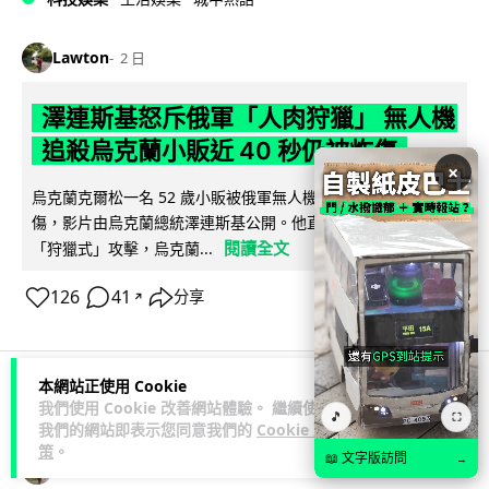
Lawton
2 日
澤連斯基怒斥俄軍「人肉狩獵」 無人機
追殺烏克蘭小販近 40 秒仍被炸傷
×
烏克蘭克爾松一名 52 歲小販被俄軍無人機追擊近 40 秒後被炸
傷，影片由烏克蘭總統澤連斯基公開。他直斥俄軍對平民進行
閱讀全文
「狩獵式」攻擊，烏克蘭...
126
41
分享
↗
本網站正使用 Cookie
我們使用 Cookie 改善網站體驗。 繼續使用
人工智能
🎵
⛶
我們的網站即表示您同意我們的
Cookie 政
策
。
📖 文字版訪問
→
Lawton
2 日