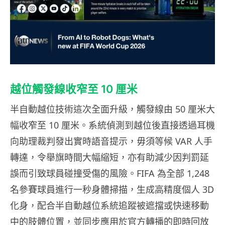
越位觸發線收窄至 10 厘米
半自動越位技術這次全面升級，觸發線由 50 厘米大
幅收窄至 10 厘米。系統偵測到越位後直接透過耳機
向助理裁判發出實時語音提示，毋須等候 VAR 人手
轉達，令舉旗時間大幅縮短，亦有助減少因判罰延
誤而引致球員碰撞受傷的風險。FIFA 為全部 1,248
名參賽球員進行一秒身體掃描，生成高精度個人 3D
化身，配合半自動越位系統追蹤被遮擋或快速移動
中的肢體位置，並同步應用於官方轉播的即時回放