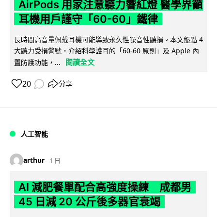
AirPods 用家注意聽力響紅燈 醫學界籲
耳機用戶謹守「60-60」鐵律
長時間高音量佩戴耳機可能導致永久性噪音性聽損。本文盤點 4
大聽力受損警號，介紹科學護耳的「60-60 原則」及 Apple 內
閱讀全文
置防護功能，...
20
分享
人工智能
arthur
1 日
AI 減肥餐單配合高強度操練 成都男
45 日減 20 公斤後多器官衰竭