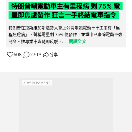
特朗普嘲電動車主有里程病 剩 75% 電
量即焦慮發作 狂言一手終結電車指令
特朗普在拉斯維加斯造勢大會上公開嘲諷電動車車主患有「里
程焦慮病」，聲稱電量剩 75% 便發作，並重申已廢除電動車強
閱讀全文
制令。惟專業車媒隨即反駁，...
608
270
分享
↗
ADVERTISEMENT