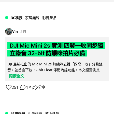
3C科技
家居無線
影音產品
Vin
2 日
DJI Mic Mini 2s 實測 四發一收同步獨
立錄音 32-bit 防爆咪拍片必備
DJI 最新推出的 Mic Mini 2s 無線咪支援「四發一收」分軌錄
音，並首度下放 32-bit Float 浮點內錄功能。本文經實測其...
閱讀全文
251
1
分享
↗
科技娛樂
生活娛樂
城中熱話