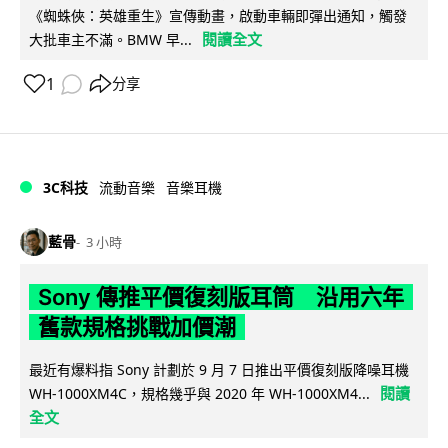
《蜘蛛俠：英雄重生》宣傳動畫，啟動車輛即彈出通知，觸發
閱讀全文
大批車主不滿。BMW 早...
1
分享
3C科技
流動音樂
音樂耳機
藍骨
3 小時
Sony 傳推平價復刻版耳筒 沿用六年
舊款規格挑戰加價潮
最近有爆料指 Sony 計劃於 9 月 7 日推出平價復刻版降噪耳機
閱讀
WH-1000XM4C，規格幾乎與 2020 年 WH-1000XM4...
全文