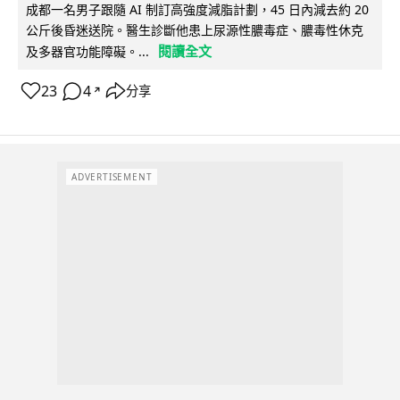
成都一名男子跟隨 AI 制訂高強度減脂計劃，45 日內減去約 20
公斤後昏迷送院。醫生診斷他患上尿源性膿毒症、膿毒性休克
閱讀全文
及多器官功能障礙。...
23
4
分享
↗
ADVERTISEMENT