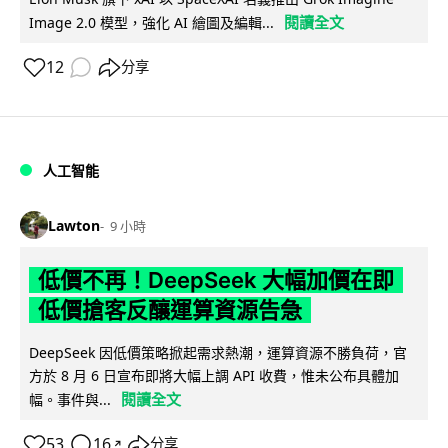
閱讀全文
Image 2.0 模型，強化 AI 繪圖及編輯...
12
分享
人工智能
Lawton
9 小時
低價不再！DeepSeek 大幅加價在即
低價搶客反釀運算資源告急
DeepSeek 因低價策略掀起需求熱潮，運算資源不勝負荷，官
方於 8 月 6 日宣布即將大幅上調 API 收費，惟未公布具體加
閱讀全文
幅。事件與...
53
16
分享
↗