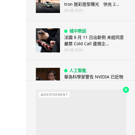
tron 迷彩造型曝光 快充 2...
06.08.2026
城中熱話
法國 8 月 11 日出新例 未經同意
嚴禁 Cold Call 違規企...
06.08.2026
人工智能
華為科學家警告 NVIDIA 已近物
理極限 華為「韜定律」可繞過
摩...
ADVERTISEMENT
06.08.2026
城中熱話
家長無得慳錢買二手書 電子啟動
碼鎖死二手教科書 學生無法做功
課