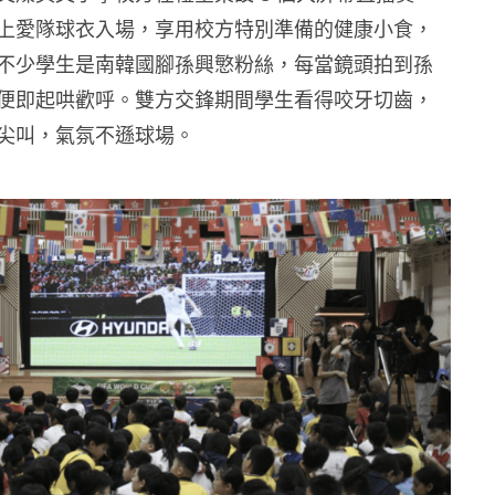
上愛隊球衣入場，享用校方特別準備的健康小食，
不少學生是南韓國腳孫興慜粉絲，每當鏡頭拍到孫
便即起哄歡呼。雙方交鋒期間學生看得咬牙切齒，
尖叫，氣氛不遜球場。