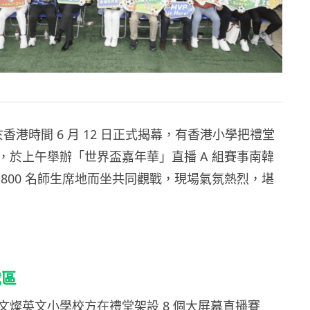
盃於香港時間 6 月 12 日正式揭幕，有香港小學把禮堂
，於上午舉辦「世界盃嘉年華」直播 A 組賽事南韓
 800 名師生席地而坐共同觀戰，現場氣氛熱烈，堪
戰區
文燦英文小學校方在禮堂架設 8 個大屏幕直播賽