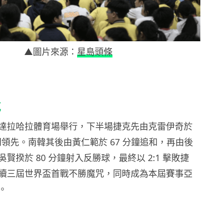
▲圖片來源：
星島頭條
克
達拉哈拉體育場舉行，下半場捷克先由克雷伊奇於
門領先。南韓其後由黃仁範於 67 分鐘追和，再由後
賢揆於 80 分鐘射入反勝球，最終以 2:1 擊敗捷
續三屆世界盃首戰不勝魔咒，同時成為本屆賽事亞
。