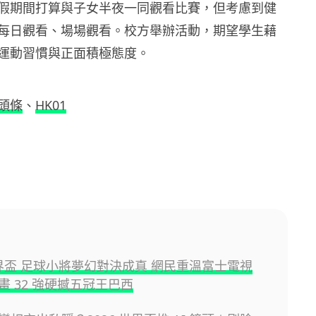
假期間打算與子女半夜一同觀看比賽，但考慮到健
每日觀看、場場觀看。校方舉辦活動，期望學生藉
運動習慣與正面積極態度。
頭條
、
HK01
 世界盃 足球小將夢幻對決成真 網民重溫富士電視
畫 32 強硬撼五冠王巴西