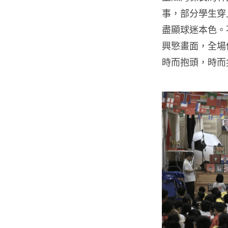
事，部分學生穿
盡顯球迷本色。
興慜畫面，全場
時而抱頭，時而