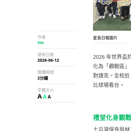
作者
星島日報圖片
Vin
發佈日期
2026 年世界
2026-06-12
化為「觀戰區」
閱讀時間
對捷克。全校近
2分鐘
比球場看台。
字體大小
A
A
A
禮堂化身觀
土瓜灣保良局林