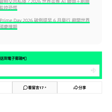
相交出私隱？2026 世界盃推 AI 鏡頭＋刷臉
監控恐慌
 Prime Day 2026 破例提早 6 月舉行 避開世界
國慶撞期
📮
送到電子郵箱
看留言
17
分享
↗