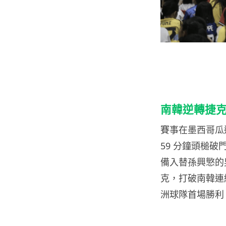
南韓逆轉捷
賽事在墨西哥瓜
59 分鐘頭槌破
備入替孫興慜的吳
克，打破南韓連
洲球隊首場勝利