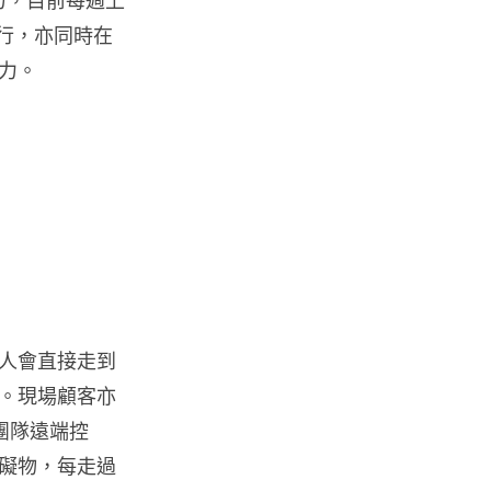
動力，目前每週上
M5 Max MacBook Pro 過熱 熱
金行，亦同時在
到鍵盤按鍵卡住機殼 ...
03.08.2026
力。
人工智能
教學：Gemini Spark 小龍蝦香
港實測 24小時自動格價 ...
03.08.2026
人工智能
中國科技人才出境限制 9 月中實
施 AI 人才或被列禁止出境名單
03.08.2026
人會直接走到
。現場顧客亦
城中熱話
要團隊遠端控
Apple Music 學生月費
礙物，每走過
HK$38→48 網民：只是加了 1...