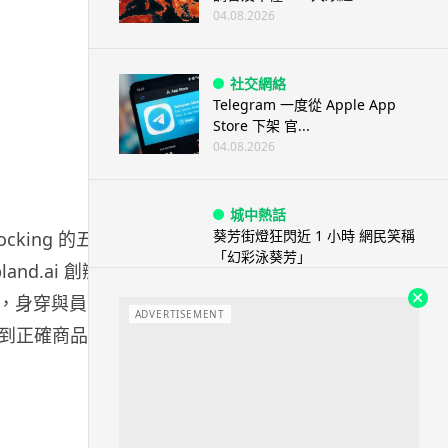
04.08.2026
社交網絡
Telegram 一度從 Apple App
Store 下架 官...
04.08.2026
城中熱話
葵芳街燈狂閃近 1 小時 網民笑稱
ing 的五金
「幻彩泳葵芳」
and.ai 創辦
04.08.2026
械人，身穿與員工
ADVERTISEMENT
到正確商品走
城中熱話
科技人才出境新規公佈後 旅日華
商返鄉探親被扣留 傳被恢復中國
籍 ...
04.08.2026