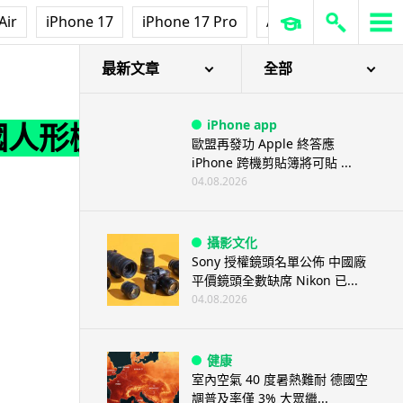
Air
iPhone 17
iPhone 17 Pro
AirPods Pro 3
Ap
最新文章
全部
iPhone app
國人形機
歐盟再發功 Apple 終答應
iPhone 跨機剪貼簿將可貼 ...
04.08.2026
攝影文化
Sony 授權鏡頭名單公佈 中國廠
平價鏡頭全數缺席 Nikon 已...
04.08.2026
健康
室內空氣 40 度暑熱難耐 德國空
調普及率僅 3% 大眾繼...