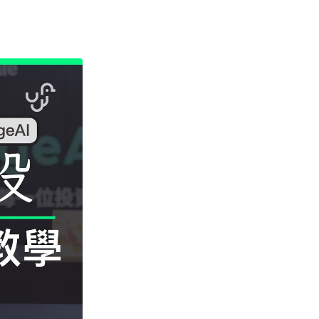
健康感測功能，變身平價版...
03.08.2026
科技新聞
Volvo 正式取消新車 LiDAR 功
能 已裝配車主獲補償 Lum...
03.08.2026
配件
Google Pixel Tag 圖片流出 自
家產品直接挑戰 Appl...
02.08.2026
應用軟件
WhatsApp 測試新分類資料夾
大型企業訊息自動歸類「優惠及
更新」
02.08.2026