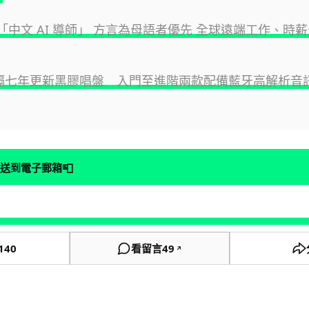
招募「中文 AI 導師」 方言為母語者優先 全球遠端工作、時
 時隔七年更新黑膠唱盤 入門至進階兩款配備藍牙高解析音
📮
送到電子郵箱
140
看留言
49
↗