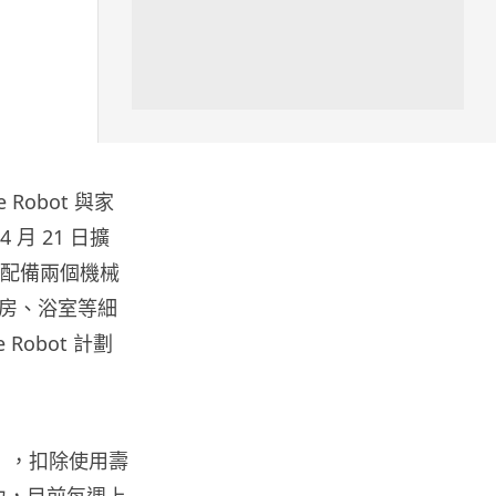
Windows 11
Windows 11 太食 RAM？
Microsoft 認低威承諾為 ...
04.08.2026
科技新聞
obot 與家
小米澎程 N90 Max 登場！可移
月 21 日擴
動房子設計理念 + 增程引擎 17...
04.08.2026
械人配備兩個機械
房、浴室等細
Robot 計劃
手提電話
【試玩】本地製作《HK Driving
Game》真實路線重現 操控有...
03.08.2026
00 元），扣除使用壽
Mac