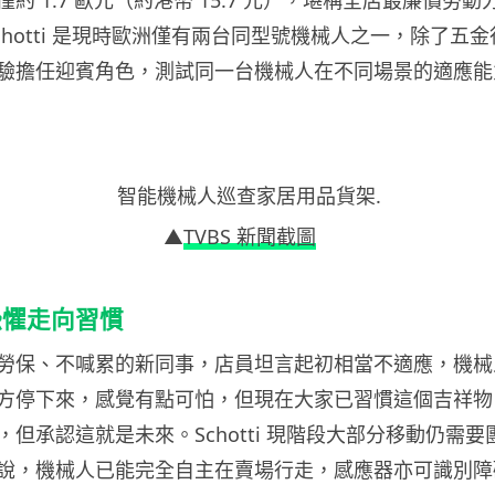
約 1.7 歐元（約港幣 15.7 元），堪稱全店最廉價勞
天。Schotti 是現時歐洲僅有兩台同型號機械人之一，除了五
驗擔任迎賓角色，測試同一台機械人在不同場景的適應能
▲
TVBS 新聞截圖
恐懼走向習慣
勞保、不喊累的新同事，店員坦言起初相當不適應，機械
方停下來，感覺有點可怕，但現在大家已習慣這個吉祥物
但承認這就是未來。Schotti 現階段大部分移動仍需
說，機械人已能完全自主在賣場行走，感應器亦可識別障