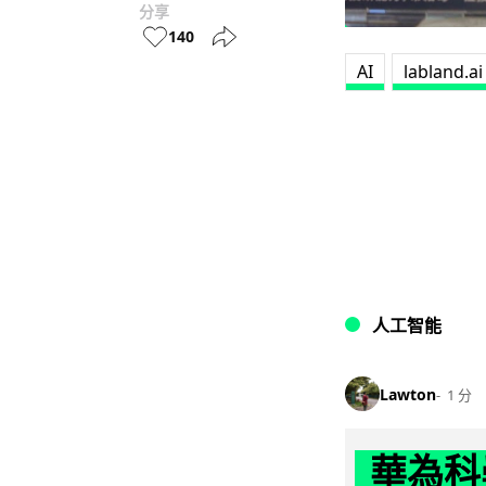
分享
140
AI
labland.ai
人工智能
Lawton
1 分
華為科學