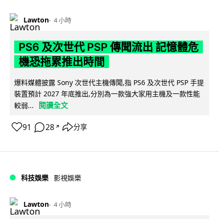
Lawton
4 小時
PS6 及次世代 PSP 傳聞流出 記憶體危
機恐拖累推出時間
爆料媒體披露 Sony 次世代主機傳聞,指 PS6 及次世代 PSP 手提
裝置預計 2027 年底推出,分別為一款強大家用主機及一款性能
閱讀全文
較弱...
91
28
分享
↗
科技娛樂
影視娛樂
Lawton
4 小時