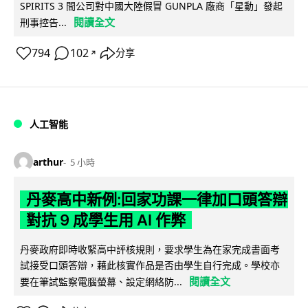
SPIRITS 3 間公司對中國大陸假冒 GUNPLA 廠商「星動」發起
閱讀全文
刑事控告...
794
102
分享
↗
人工智能
arthur
5 小時
丹麥高中新例:回家功課一律加口頭答辯
對抗 9 成學生用 AI 作弊
丹麥政府即時收緊高中評核規則，要求學生為在家完成書面考
試接受口頭答辯，藉此核實作品是否由學生自行完成。學校亦
閱讀全文
要在筆試監察電腦螢幕、設定網絡防...