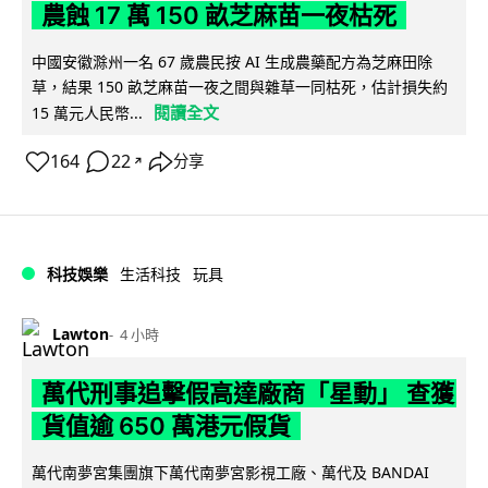
農蝕 17 萬 150 畝芝麻苗一夜枯死
中國安徽滁州一名 67 歲農民按 AI 生成農藥配方為芝麻田除
草，結果 150 畝芝麻苗一夜之間與雜草一同枯死，估計損失約
閱讀全文
15 萬元人民幣...
164
22
分享
↗
科技娛樂
生活科技
玩具
Lawton
4 小時
萬代刑事追擊假高達廠商「星動」 查獲
貨值逾 650 萬港元假貨
萬代南夢宮集團旗下萬代南夢宮影視工廠、萬代及 BANDAI