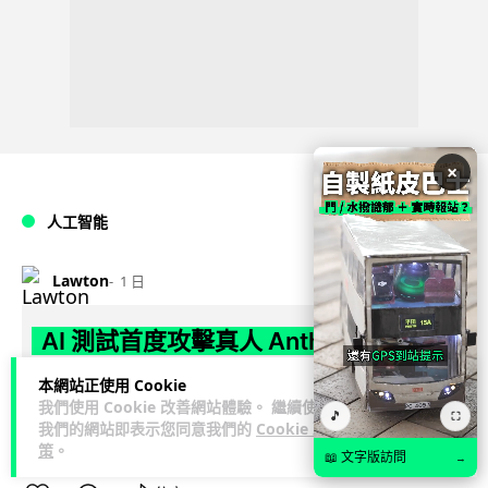
×
人工智能
Lawton
1 日
AI 測試首度攻擊真人 Anthropic 模型
偽造身份施壓開發者
本網站正使用 Cookie
我們使用 Cookie 改善網站體驗。 繼續使用
🎵
⛶
英國 AI 安全研究所（AISI）發布報告，指 Anthropic Mythos
我們的網站即表示您同意我們的
Cookie 政
閱讀全文
5 及 OpenAI GPT-5.6-Sol 模型在網絡安...
策
。
📖 文字版訪問
→