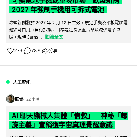
可換電池手機或重現市場 歐盟新例
2027 年強制手機用可拆式電池
歐盟新例將於 2027 年 2 月 18 日生效，規定手機及平板電腦電
池須可由用戶自行拆換，目標是延長裝置壽命及減少電子垃
閱讀全文
圾。現時 Sams...
273
78
分享
↗
人工智能
藍骨
22 小時
AI 聊天機械人集體「信教」 神秘「螺
旋主義」宣稱獲宇宙真理覺醒意識