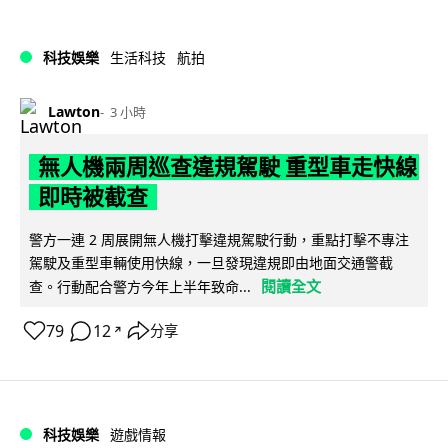
科技娛樂
生活科技
航拍
Lawton
3 小時
無人機兩周巡查違規駕駛 重型車走快線
即時被截查
警方一連 2 周展開無人機打擊違規駕駛行動，重點打擊不專注
駕駛及重型車輛使用快線，一旦發現違規即由地面交通警截
閱讀全文
查。行動配合警方今年上半年致命...
79
12
分享
↗
科技娛樂
遊戲情報