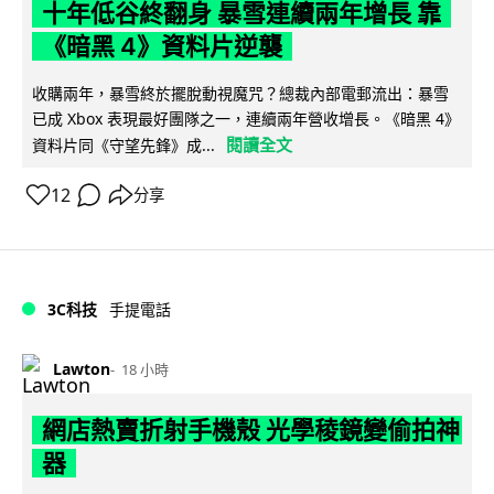
十年低谷終翻身 暴雪連續兩年增長 靠
《暗黑 4》資料片逆襲
收購兩年，暴雪終於擺脫動視魔咒？總裁內部電郵流出：暴雪
已成 Xbox 表現最好團隊之一，連續兩年營收增長。《暗黑 4》
閱讀全文
資料片同《守望先鋒》成...
12
分享
3C科技
手提電話
Lawton
18 小時
網店熱賣折射手機殼 光學稜鏡變偷拍神
器