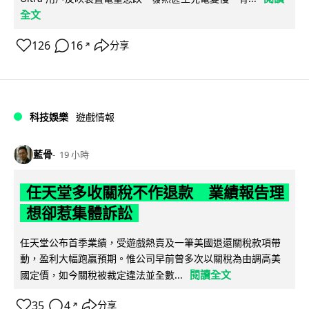
全文
126
16
分享
↗
科技娛樂
遊戲情報
藍骨
19 小時
任天堂多收關稅不作退款 業績報告理
想卻惹集體訴訟
任天堂公布首季業績，受遊戲熱賣及一筆美國退還關稅款項帶
動，盈利大幅跑贏預期。惟公司早前曾多次以關稅為由調高美
閱讀全文
國定價，如今關稅被裁定違法並全數...
35
4
分享
↗