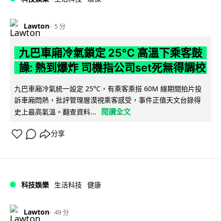
Lawton
5 分
九巴車廂冷氣鎖定 25°C 高溫下乘客鼓
譟: 熱到爆炸 司機指公司set死無得調校
九巴車廂冷氣統一設定 25°C，有乘客乘搭 60M 線期間拍片投
訴車廂悶熱，批評管理層漠視乘客感受，事件正值天文台錄得
閱讀全文
史上最高氣溫。翻查資料...
分享
科技娛樂
生活科技
健康
Lawton
49 分