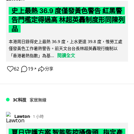
史上最熱 36.9 度僅發黃色警告 紅黑警
告門檻定得過高 林超英轟制度形同陳列
品
本港周日錄得史上最熱 36.9 度，上水更達 39.8 度，惟勞工處
僅發黃色工作暑熱警告。前天文台台長林超英轟現行機制以
閱讀全文
「香港暑熱指數」為基...
62
19
分享
↗
3C科技
家居無線
Lawton
1 小時
夏日守護方案 智能監控攝像頭 指定產