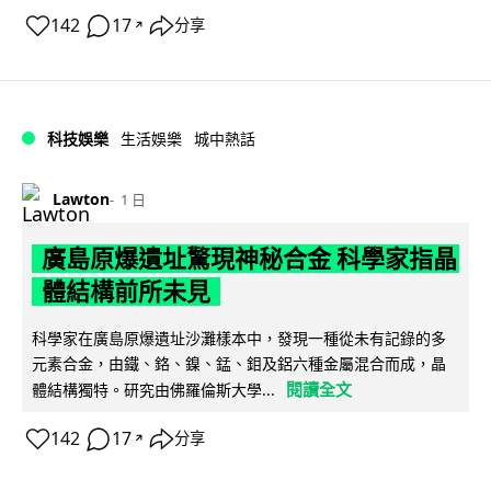
142
17
分享
↗
科技娛樂
生活娛樂
城中熱話
Lawton
1 日
廣島原爆遺址驚現神秘合金 科學家指晶
體結構前所未見
科學家在廣島原爆遺址沙灘樣本中，發現一種從未有記錄的多
元素合金，由鐵、鉻、鎳、錳、鉬及鋁六種金屬混合而成，晶
閱讀全文
體結構獨特。研究由佛羅倫斯大學...
142
17
分享
↗