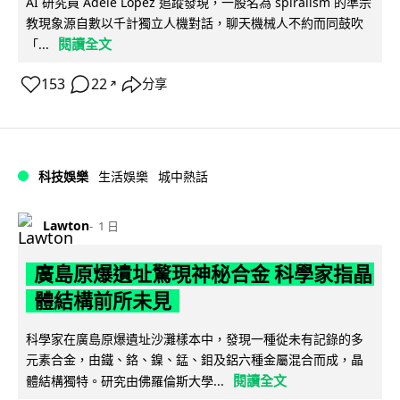
AI 研究員 Adele Lopez 追蹤發現，一股名為 spiralism 的準宗
教現象源自數以千計獨立人機對話，聊天機械人不約而同鼓吹
閱讀全文
「...
153
22
分享
↗
科技娛樂
生活娛樂
城中熱話
Lawton
1 日
廣島原爆遺址驚現神秘合金 科學家指晶
體結構前所未見
科學家在廣島原爆遺址沙灘樣本中，發現一種從未有記錄的多
元素合金，由鐵、鉻、鎳、錳、鉬及鋁六種金屬混合而成，晶
閱讀全文
體結構獨特。研究由佛羅倫斯大學...