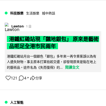
科技娛樂
生活娛樂
城中熱話
Lawton
1 日
港鐵紅磡站現「黐地銀包」 原來是藝術
品呃足全港市民兩年
港鐵紅磡站月台一個銀色「銀包」多年來一再令乘客誤以為有
人遺失財物，事主原本打算拾起交還，卻發現原來是黏在地上
閱讀全文
的藝術品。這件名為《失而復得》的...
121
4
分享
↗
人工智能