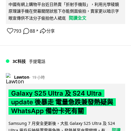
中國有網上購物平台近日熱賣「折射手機殼」，利用光學稜鏡
原理讓手機在熒幕關閉狀態下亦能側面偷拍，賣家更以暗示字
閱讀全文
眼宣傳供不法分子偷拍他人裙底
793
88
分享
↗
3C科技
手提電話
Lawton
19 小時
Galaxy S25 Ultra 及 S24 Ultra
update 後暴走 電量急跌兼發熱疑與
WhatsApp 備份卡死有關
Samsung 7 月安全更新後，大批 Galaxy S25 Ultra 及 S24
閱讀
Ultra 用戶反映裝置電量急跌、發熱甚至充電變慢。有...