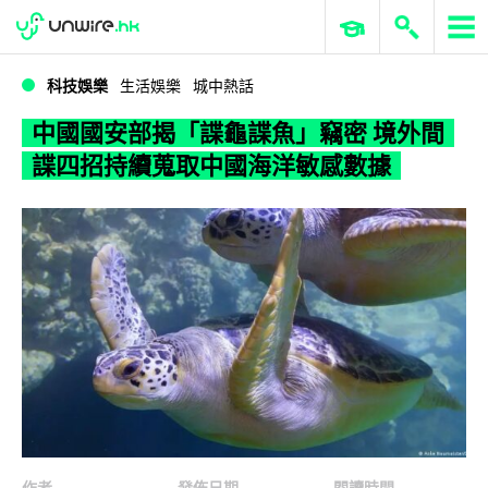
WWDC 2026
GenAI 與雲端科技專區
ERP 與商業 AI
中國國安部揭「諜龜諜魚」竊密 境外間諜四招持續蒐取中國海洋敏感數據
科技娛樂
生活娛樂
城中熱話
中國國安部揭「諜龜諜魚」竊密 境外間
諜四招持續蒐取中國海洋敏感數據
作者
發佈日期
閱讀時間