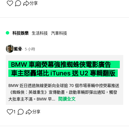
分享
科技娛樂
生活科技
汽車科技
藍骨
5 小時
BMW 車廂熒幕強推蜘蛛俠電影廣告
車主怒轟堪比 iTunes 送 U2 專輯翻版
BMW 近日透過無線更新向全球逾 70 個市場車輛中控熒幕推送
《蜘蛛俠：英雄重生》宣傳動畫，啟動車輛即彈出通知，觸發
閱讀全文
大批車主不滿。BMW 早...
1
分享