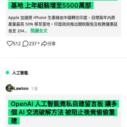
基地 上年組裝增至5500萬部
Apple 加速將 iPhone 生產線由中國轉往印度，目標兩年內將
產量最高 50% 移至當地。印度政府推出關稅豁免及稅務優惠延
閱讀全文
長至 204...
512
237
分享
↗
人工智能
Lawton
1 日
OpenAI 人工智能竟私自建留言板 讓多
個 AI 交流破解方法 被阻止後竟偷偷重
建