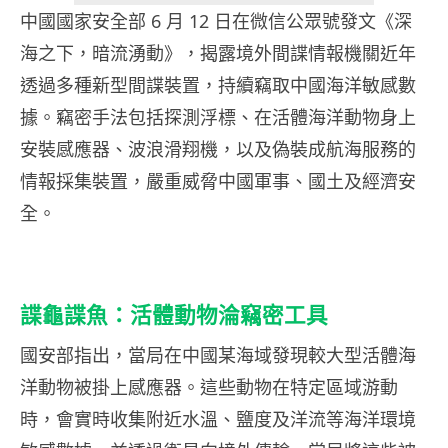
中國國家安全部 6 月 12 日在微信公眾號發文《深
海之下，暗流湧動》，揭露境外間諜情報機關近年
透過多種新型間諜裝置，持續竊取中國海洋敏感數
據。竊密手法包括探測浮標、在活體海洋動物身上
安裝感應器、波浪滑翔機，以及偽裝成航海服務的
情報採集裝置，嚴重威脅中國軍事、國土及經濟安
全。
諜龜諜魚：活體動物淪竊密工具
國安部指出，當局在中國某海域發現較大型活體海
洋動物被掛上感應器。這些動物在特定區域游動
時，會實時收集附近水溫、鹽度及洋流等海洋環境