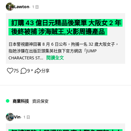
Lawton
1 日
訂購 43 億日元精品後棄單 大阪女 2 年
後終被捕 涉海賊王,火影周邊產品
日本警視廳神田署 8 月 6 日公布，拘捕一名 32 歲大阪女子，
指她涉嫌在出版巨頭集英社旗下官方網店「JUMP
閱讀全文
CHARACTERS ST...
75
9
分享
↗
商業科技
資訊保安
Vin
1 日