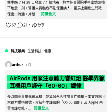
熊本縣 7 月 28 日發生 7.1 級地震，熊本綜合醫院手術室鏡頭拍
下地震一刻，醫護人員臨危不亂保護病人，更馬上開逃生門確
閱讀全文
保出口流通。片段...
67
21
分享
↗
科技娛樂
生活科技
健康
arthur
1 日
AirPods 用家注意聽力響紅燈 醫學界籲
耳機用戶謹守「60-60」鐵律
長時間高音量佩戴耳機可能導致永久性噪音性聽損。本文盤點 4
大聽力受損警號，介紹科學護耳的「60-60 原則」及 Apple 內
閱讀全文
置防護功能，...