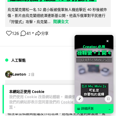
烏克蘭克爾松一名 52 歲小販被俄軍無人機追擊近 40 秒後被炸
傷，影片由烏克蘭總統澤連斯基公開。他直斥俄軍對平民進行
閱讀全文
「狩獵式」攻擊，烏克蘭...
126
41
分享
↗
×
人工智能
Lawton
2 日
中國湖北男自學 AI 「煉金術」 屋內煉
本網站正使用 Cookie
金冒濃煙驚動全區
我們使用 Cookie 改善網站體驗。 繼續使用
🎵
⛶
我們的網站即表示您同意我們的
Cookie 政
策
。
中國湖北黃石一名男子見金價高企，利用 AI 自學提煉黃金，在
📖 詳細評測
→
租住單位私設高壓爐及作坊冶煉，過程產生大量刺鼻濃煙，驚