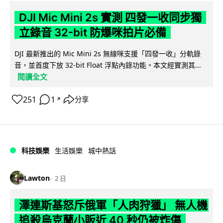
DJI Mic Mini 2s 實測 四發一收同步獨
立錄音 32-bit 防爆咪拍片必備
DJI 最新推出的 Mic Mini 2s 無線咪支援「四發一收」分軌錄
音，並首度下放 32-bit Float 浮點內錄功能。本文經實測其...
閱讀全文
251
1
分享
↗
科技娛樂
生活娛樂
城中熱話
Lawton
2 日
澤連斯基怒斥俄軍「人肉狩獵」 無人機
追殺烏克蘭小販近 40 秒仍被炸傷