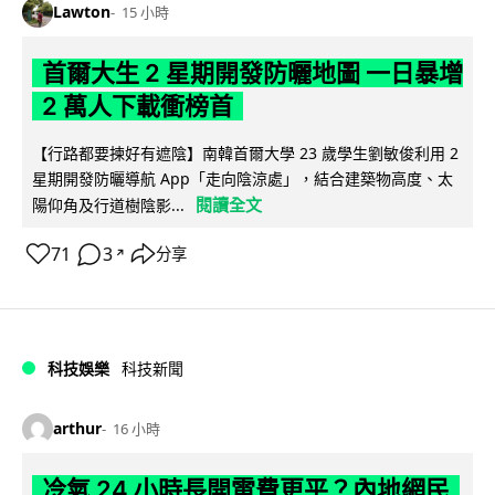
Lawton
15 小時
首爾大生 2 星期開發防曬地圖 一日暴增
2 萬人下載衝榜首
【行路都要揀好有遮陰】南韓首爾大學 23 歲學生劉敏俊利用 2
星期開發防曬導航 App「走向陰涼處」，結合建築物高度、太
閱讀全文
陽仰角及行道樹陰影...
71
3
分享
↗
科技娛樂
科技新聞
arthur
16 小時
冷氣 24 小時長開電費更平？內地網民