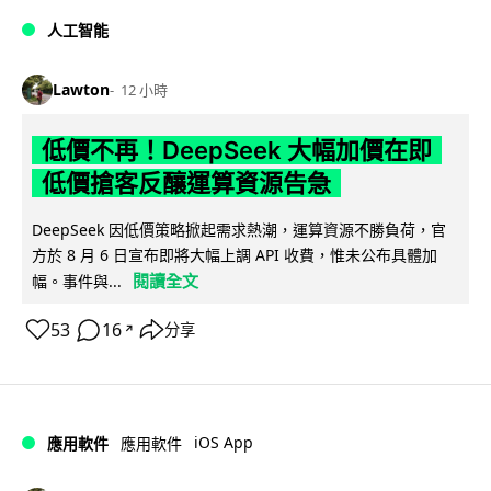
人工智能
Lawton
12 小時
低價不再！DeepSeek 大幅加價在即
低價搶客反釀運算資源告急
DeepSeek 因低價策略掀起需求熱潮，運算資源不勝負荷，官
方於 8 月 6 日宣布即將大幅上調 API 收費，惟未公布具體加
閱讀全文
幅。事件與...
53
16
分享
↗
iOS App
應用軟件
應用軟件