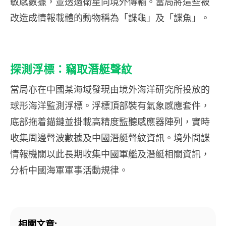
敏感數據，並透過衛星向境外傳輸。當局將這些被
改造成情報載體的動物稱為「諜龜」及「諜魚」。
探測浮標：竊取潛艇聲紋
當局亦在中國某海域發現由境外海洋研究所投放的
球形海洋監測浮標。浮標頂部裝有氣象感應套件，
底部拖着錨鏈並掛載高精度監聽感應器陣列，實時
收集周邊聲波數據及中國潛艇聲紋資訊。境外間諜
情報機關以此長期收集中國軍艦及潛艇相關資訊，
分析中國海軍軍事活動規律。
相關文章: