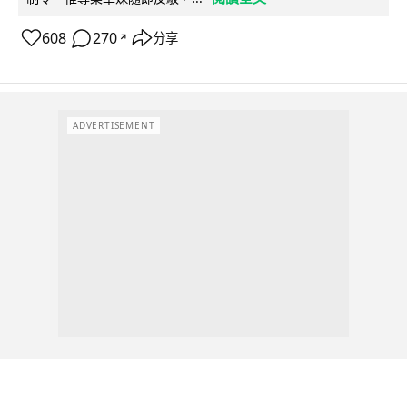
608
270
分享
↗
ADVERTISEMENT