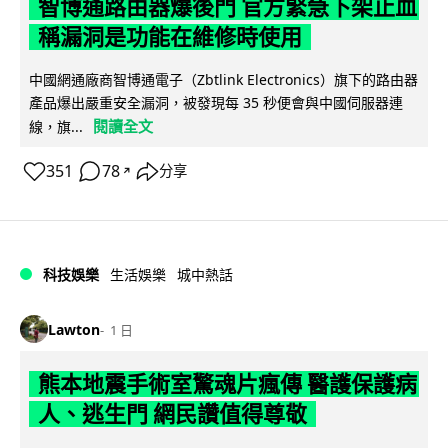
智博通路由器爆後門 官方緊急下架止血
稱漏洞是功能在維修時使用
中國網通廠商智博通電子（Zbtlink Electronics）旗下的路由器
產品爆出嚴重安全漏洞，被發現每 35 秒便會與中國伺服器連
閱讀全文
線，旗...
351
78
分享
↗
科技娛樂
生活娛樂
城中熱話
Lawton
1 日
熊本地震手術室驚魂片瘋傳 醫護保護病
人、逃生門 網民讚值得尊敬