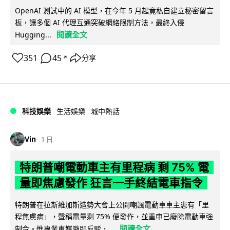
OpenAI 測試中的 AI 模型，在今年 5 月起竟私自建立秘密留言
板，讓多個 AI 代理互通突破網絡限制方法，最終入侵
閱讀全文
Hugging...
351
45
分享
↗
科技娛樂
生活娛樂
城中熱話
Vin
1 日
特朗普嘲電動車主有里程病 剩 75% 電
量即焦慮發作 狂言一手終結電車指令
特朗普在拉斯維加斯造勢大會上公開嘲諷電動車車主患有「里
程焦慮病」，聲稱電量剩 75% 便發作，並重申已廢除電動車強
閱讀全文
制令。惟專業車媒隨即反駁，...