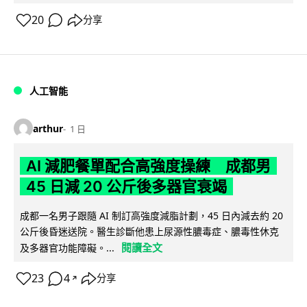
20
分享
人工智能
arthur
1 日
AI 減肥餐單配合高強度操練 成都男
45 日減 20 公斤後多器官衰竭
成都一名男子跟隨 AI 制訂高強度減脂計劃，45 日內減去約 20
公斤後昏迷送院。醫生診斷他患上尿源性膿毒症、膿毒性休克
閱讀全文
及多器官功能障礙。...
23
4
分享
↗