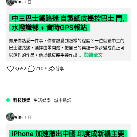
Vin
1 日
中三巴士鐵路迷 自製紙皮遙控巴士 門,
水撥識郁 + 實時GPS報站
如果你熱愛一件事，你會熱愛到怎樣的程度？一位就讀中三的
巴士鐵路迷，選擇由零開始，把自己的興趣一步步變成真正可
閱讀全文
以運作的作品。他以紙皮親手製作出...
3,652
210
分享
↗
科技娛樂
生活娛樂
城中熱話
Vin
1 日
iPhone 加速撤出中國 印度成新機主要