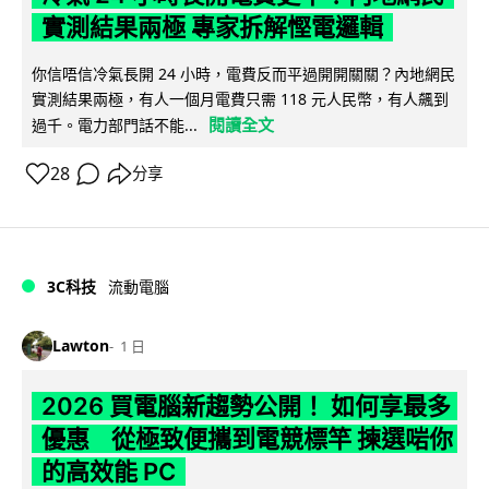
實測結果兩極 專家拆解慳電邏輯
你信唔信冷氣長開 24 小時，電費反而平過開開關關？內地網民
實測結果兩極，有人一個月電費只需 118 元人民幣，有人飆到
閱讀全文
過千。電力部門話不能...
28
分享
3C科技
流動電腦
Lawton
1 日
2026 買電腦新趨勢公開！ 如何享最多
優惠 從極致便攜到電競標竿 揀選啱你
的高效能 PC