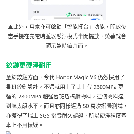
▲此外，用家亦可啟動「智能擺台」功能，開啟後
當手機在充電時並以懸浮模式半開擺放，熒幕就會
顯示為時鐘介面。
鉸鏈更硬淨耐用
至於鉸鏈方面，今代 Honor Magic V6 仍然採用了
魯班鉸鏈設計，不過就用上了比上代 2300MPa 更
強的 2800MPa 超強魯班盾構鋼物料，這個物料達
到航太級水平，而且亦同樣經過 50 萬次摺疊測試，
亦獲得了瑞士 SGS 摺疊耐久認證，所以硬淨程度基
本上不用懷疑。