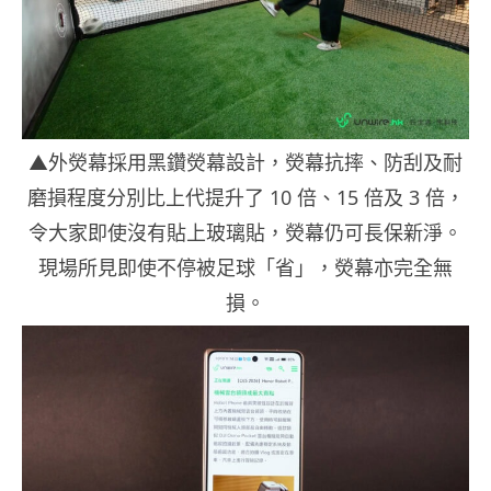
▲外熒幕採用黑鑽熒幕設計，熒幕抗摔、防刮及耐
磨損程度分別比上代提升了 10 倍、15 倍及 3 倍，
令大家即使沒有貼上玻璃貼，熒幕仍可長保新淨。
現場所見即使不停被足球「省」，熒幕亦完全無
損。