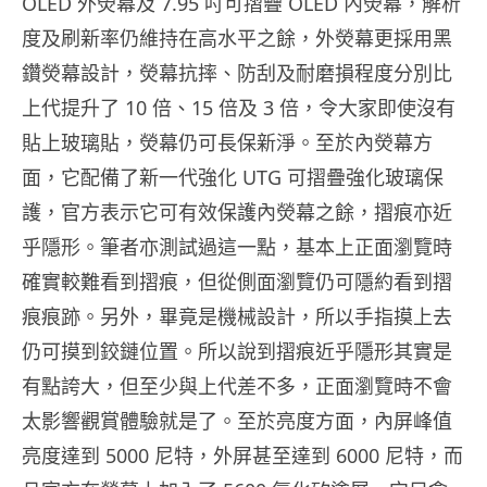
OLED 外熒幕及 7.95 吋可摺疊 OLED 內熒幕，解析
度及刷新率仍維持在高水平之餘，外熒幕更採用黑
鑽熒幕設計，熒幕抗摔、防刮及耐磨損程度分別比
上代提升了 10 倍、15 倍及 3 倍，令大家即使沒有
貼上玻璃貼，熒幕仍可長保新淨。至於內熒幕方
面，它配備了新一代強化 UTG 可摺疊強化玻璃保
護，官方表示它可有效保護內熒幕之餘，摺痕亦近
乎隱形。筆者亦測試過這一點，基本上正面瀏覽時
確實較難看到摺痕，但從側面瀏覽仍可隱約看到摺
痕痕跡。另外，畢竟是機械設計，所以手指摸上去
仍可摸到鉸鏈位置。所以說到摺痕近乎隱形其實是
有點誇大，但至少與上代差不多，正面瀏覽時不會
太影響觀賞體驗就是了。至於亮度方面，內屏峰值
亮度達到 5000 尼特，外屏甚至達到 6000 尼特，而