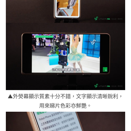
▲外熒幕顯示質素十分不錯，文字顯示清晰銳利，
用來睇片色彩亦鮮艷。