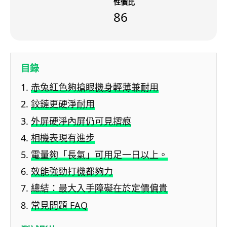
性價比
86
目錄
赤兔紅色夠搶眼機身輕薄兼耐用
鉸鏈更硬淨耐用
外屏硬淨內屏仍可見摺痕
相機表現有進步
電量夠「長氣」可用足一日以上。
效能強勁打機都夠力
總結：最大入手障礙在於定價偏貴
常見問題 FAQ