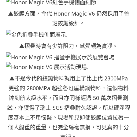
▲鉸鏈方面，今代 Honor Magic V6 仍然採用了魯
班鉸鏈設計。
▲摺疊時會有少許阻力，感覺頗為實淨。
▲不過今代的鉸鏈物料就用上了比上代 2300MPa
更強的 2800MPa 超強魯班盾構鋼物料，這個物料
達到航太級水平，而且亦同樣經過 50 萬次摺疊測
試，亦獲得了瑞士 SGS 摺疊耐久認證，所以硬淨程
度基本上不用懷疑。現場所見即使鉸鏈位置拉著一
個人般重的重量，也完全絲毫無損，可見真的十分