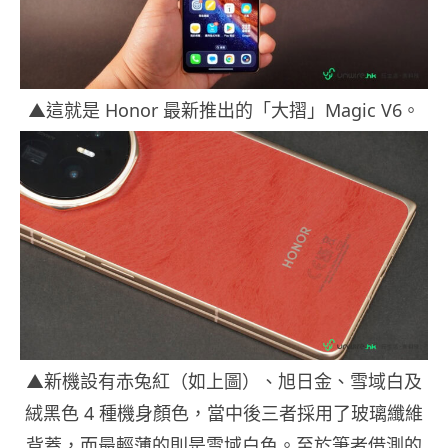
▲這就是 Honor 最新推出的「大摺」Magic V6。
▲新機設有赤兔紅（如上圖）、旭日金、雪域白及
絨黑色 4 種機身顏色，當中後三者採用了玻璃纖維
背蓋，而最輕薄的則是雪域白色。至於筆者借測的