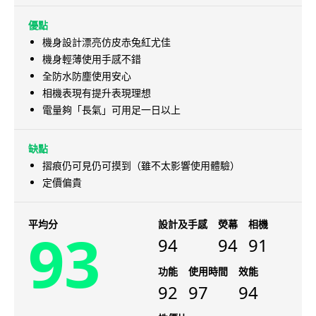
優點
機身設計漂亮仿皮赤兔紅尤佳
機身輕薄使用手感不錯
全防水防塵使用安心
相機表現有提升表現理想
電量夠「長氣」可用足一日以上
缺點
摺痕仍可見仍可摸到（雖不太影響使用體驗）
定價偏貴
平均分
設計及手感
熒幕
相機
93
94
94
91
功能
使用時間
效能
92
97
94