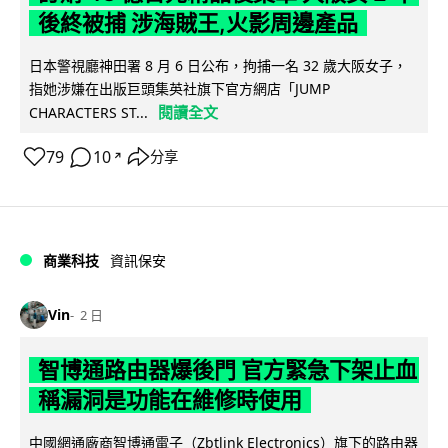
後終被捕 涉海賊王,火影周邊產品
日本警視廳神田署 8 月 6 日公布，拘捕一名 32 歲大阪女子，
指她涉嫌在出版巨頭集英社旗下官方網店「JUMP
閱讀全文
CHARACTERS ST...
79
10
分享
↗
商業科技
資訊保安
Vin
2 日
智博通路由器爆後門 官方緊急下架止血
稱漏洞是功能在維修時使用
中國網通廠商智博通電子（Zbtlink Electronics）旗下的路由器