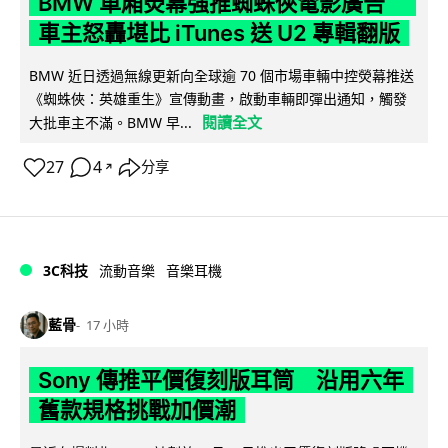
BMW 車廂熒幕強推蜘蛛俠電影廣告
車主怒轟堪比 iTunes 送 U2 專輯翻版
BMW 近日透過無線更新向全球逾 70 個市場車輛中控熒幕推送
《蜘蛛俠：英雄重生》宣傳動畫，啟動車輛即彈出通知，觸發
閱讀全文
大批車主不滿。BMW 早...
27
4
分享
↗
3C科技
流動音樂
音樂耳機
藍骨
17 小時
Sony 傳推平價復刻版耳筒 沿用六年
舊款規格挑戰加價潮