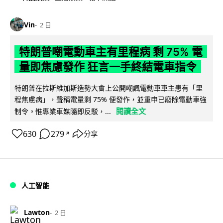
Vin
2 日
特朗普嘲電動車主有里程病 剩 75% 電
量即焦慮發作 狂言一手終結電車指令
特朗普在拉斯維加斯造勢大會上公開嘲諷電動車車主患有「里
程焦慮病」，聲稱電量剩 75% 便發作，並重申已廢除電動車強
閱讀全文
制令。惟專業車媒隨即反駁，...
630
279
分享
↗
人工智能
Lawton
2 日