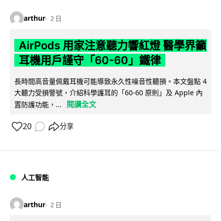
arthur
2 日
AirPods 用家注意聽力響紅燈 醫學界籲
耳機用戶謹守「60-60」鐵律
長時間高音量佩戴耳機可能導致永久性噪音性聽損。本文盤點 4
大聽力受損警號，介紹科學護耳的「60-60 原則」及 Apple 內
閱讀全文
置防護功能，...
20
分享
人工智能
arthur
2 日