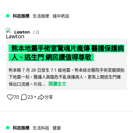
科技娛樂
生活娛樂
城中熱話
Lawton
2 日
熊本地震手術室驚魂片瘋傳 醫護保護病
人、逃生門 網民讚值得尊敬
熊本縣 7 月 28 日發生 7.1 級地震，熊本綜合醫院手術室鏡頭拍
下地震一刻，醫護人員臨危不亂保護病人，更馬上開逃生門確
閱讀全文
保出口流通。片段...
70
23
分享
↗
科技娛樂
生活科技
健康