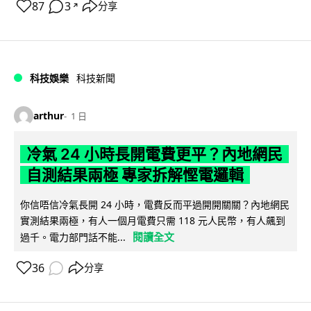
87
3
分享
↗
科技娛樂
科技新聞
arthur
1 日
冷氣 24 小時長開電費更平？內地網民
自測結果兩極 專家拆解慳電邏輯
你信唔信冷氣長開 24 小時，電費反而平過開開關關？內地網民
實測結果兩極，有人一個月電費只需 118 元人民幣，有人飆到
閱讀全文
過千。電力部門話不能...
36
分享