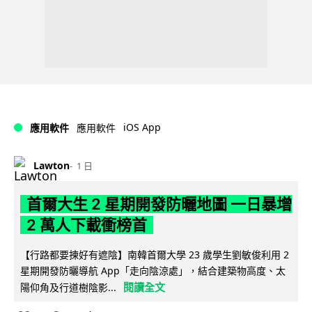
iOS App
應用軟件
應用軟件
Lawton
1 日
首爾大生 2 星期開發防曬地圖 一日暴增
2 萬人下載衝榜首
【行路都要揀好有遮陰】南韓首爾大學 23 歲學生劉敏俊利用 2
星期開發防曬導航 App「走向陰涼處」，結合建築物高度、太
閱讀全文
陽仰角及行道樹陰影...