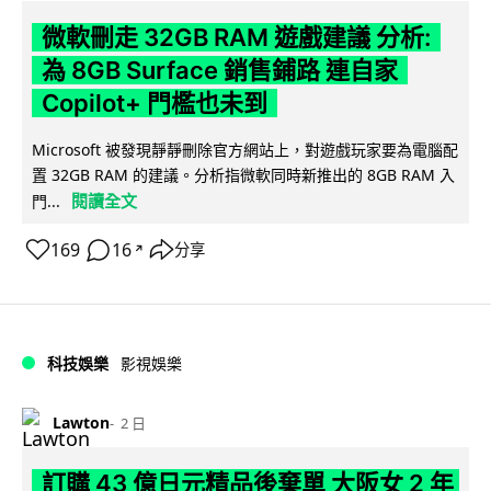
微軟刪走 32GB RAM 遊戲建議 分析:
為 8GB Surface 銷售鋪路 連自家
Copilot+ 門檻也未到
Microsoft 被發現靜靜刪除官方網站上，對遊戲玩家要為電腦配
置 32GB RAM 的建議。分析指微軟同時新推出的 8GB RAM 入
閱讀全文
門...
169
16
分享
↗
科技娛樂
影視娛樂
Lawton
2 日
訂購 43 億日元精品後棄單 大阪女 2 年