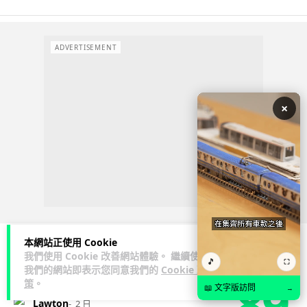
ADVERTISEMENT
×
本網站正使用 Cookie
我們使用 Cookie 改善網站體驗。 繼續使用
🎵
⛶
3C科技
流動音樂
我們的網站即表示您同意我們的
Cookie 政
89
策
。
📖 文字版訪問
→
Lawton
2 日