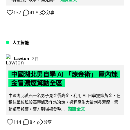
137
41
分享
↗
人工智能
Lawton
2 日
中國湖北男自學 AI 「煉金術」 屋內煉
金冒濃煙驚動全區
中國湖北黃石一名男子見金價高企，利用 AI 自學提煉黃金，在
租住單位私設高壓爐及作坊冶煉，過程產生大量刺鼻濃煙，驚
閱讀全文
動鄰居報警。警方到場揭發整...
114
8
分享
↗