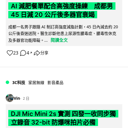
AI 減肥餐單配合高強度操練 成都男
45 日減 20 公斤後多器官衰竭
成都一名男子跟隨 AI 制訂高強度減脂計劃，45 日內減去約 20
公斤後昏迷送院。醫生診斷他患上尿源性膿毒症、膿毒性休克
閱讀全文
及多器官功能障礙。...
23
4
分享
↗
3C科技
家居無線
影音產品
Vin
2 日
DJI Mic Mini 2s 實測 四發一收同步獨
立錄音 32-bit 防爆咪拍片必備