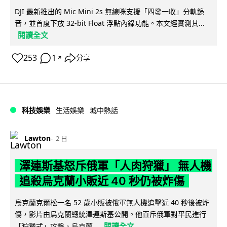
DJI 最新推出的 Mic Mini 2s 無線咪支援「四發一收」分軌錄
音，並首度下放 32-bit Float 浮點內錄功能。本文經實測其...
閱讀全文
253
1
分享
↗
科技娛樂
生活娛樂
城中熱話
Lawton
2 日
澤連斯基怒斥俄軍「人肉狩獵」 無人機
追殺烏克蘭小販近 40 秒仍被炸傷
烏克蘭克爾松一名 52 歲小販被俄軍無人機追擊近 40 秒後被炸
傷，影片由烏克蘭總統澤連斯基公開。他直斥俄軍對平民進行
閱讀全文
「狩獵式」攻擊，烏克蘭...