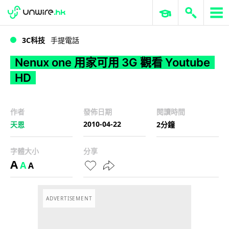
WWDC 2026
GenAI 與雲端科技專區
ERP 與商業 AI
Nenux one 用家可用 3G 觀看 Youtube HD
3C科技
手提電話
Nenux one 用家可用 3G 觀看 Youtube
HD
作者
發佈日期
閱讀時間
2010-04-22
天恩
2分鐘
字體大小
分享
A
A
A
ADVERTISEMENT