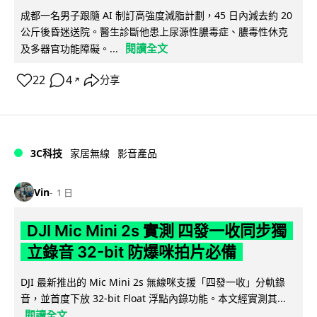
成都一名男子跟隨 AI 制訂高強度減脂計劃，45 日內減去約 20
公斤後昏迷送院。醫生診斷他患上尿源性膿毒症、膿毒性休克
閱讀全文
及多器官功能障礙。...
22
4
分享
↗
3C科技
家居無線
影音產品
Vin
1 日
DJI Mic Mini 2s 實測 四發一收同步獨
立錄音 32-bit 防爆咪拍片必備
DJI 最新推出的 Mic Mini 2s 無線咪支援「四發一收」分軌錄
音，並首度下放 32-bit Float 浮點內錄功能。本文經實測其...
閱讀全文