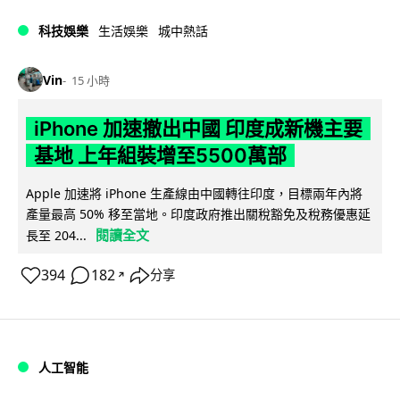
科技娛樂
生活娛樂
城中熱話
Vin
15 小時
iPhone 加速撤出中國 印度成新機主要
基地 上年組裝增至5500萬部
Apple 加速將 iPhone 生產線由中國轉往印度，目標兩年內將
產量最高 50% 移至當地。印度政府推出關稅豁免及稅務優惠延
閱讀全文
長至 204...
394
182
分享
↗
人工智能