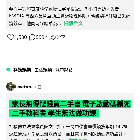
華為半導體首席科學家廖恒罕見接受近 5 小時專訪，警告
NVIDIA 等西方晶片巨頭正逼近物理極限，傳統製程升級已失經
閱讀全文
濟效益。他同時介紹華為...
1,580
599
分享
↗
科技娛樂
生活娛樂
城中熱話
Lawton
1 日
家長無得慳錢買二手書 電子啟動碼鎖死
二手教科書 學生無法做功課
社福界立法會議員陳文宜指，一間中學書單價錢按年加 14.7%
遠超通漲，令家長難以負擔。而且電子教材啟動碼這項設計，