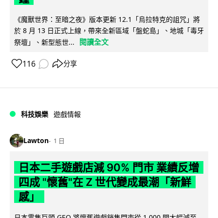
《魔獸世界：至暗之夜》版本更新 12.1「烏拉特克的詛咒」將
於 8 月 13 日正式上線，帶來全新區域「盤蛇島」、地城「毒牙
閱讀全文
祭壇」、新型態世...
116
分享
科技娛樂
遊戲情報
Lawton
1 日
日本二手遊戲店減 90% 門市 業績反增
四成 "懷舊"在 Z 世代變成最潮「新鮮
感」
日本零售巨頭 GEO 將懷舊遊戲銷售門市從 1,000 間大幅減至