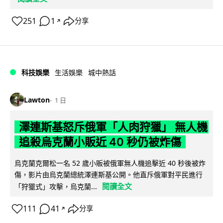
251
1
分享
↗
科技娛樂
生活娛樂
城中熱話
Lawton
1 日
澤連斯基怒斥俄軍「人肉狩獵」 無人機
追殺烏克蘭小販近 40 秒仍被炸傷
烏克蘭克爾松一名 52 歲小販被俄軍無人機追擊近 40 秒後被炸
傷，影片由烏克蘭總統澤連斯基公開。他直斥俄軍對平民進行
閱讀全文
「狩獵式」攻擊，烏克蘭...
111
41
分享
↗