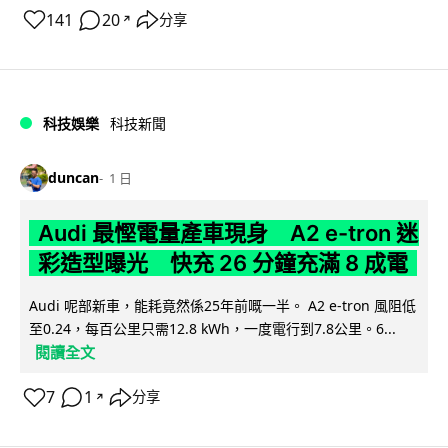
141
20
分享
↗
科技娛樂
科技新聞
duncan
1 日
Audi 最慳電量產車現身 A2 e-tron 迷
彩造型曝光 快充 26 分鐘充滿 8 成電
Audi 呢部新車，能耗竟然係25年前嘅一半。 A2 e-tron 風阻低
至0.24，每百公里只需12.8 kWh，一度電行到7.8公里。6...
閱讀全文
7
1
分享
↗