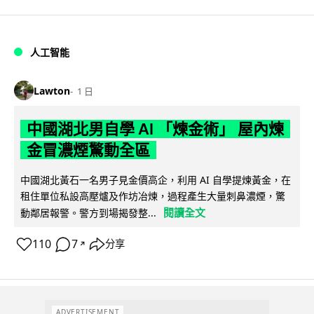
人工智能
Lawton
1 日
中國湖北男自學 AI 「煉金術」 屋內煉
金冒濃煙驚動全區
中國湖北黃石一名男子見金價高企，利用 AI 自學提煉黃金，在
租住單位私設高壓爐及作坊冶煉，過程產生大量刺鼻濃煙，驚
閱讀全文
動鄰居報警。警方到場揭發整...
110
7
分享
↗
ADVERTISEMENT