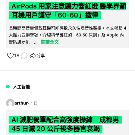
AirPods 用家注意聽力響紅燈 醫學界籲
耳機用戶謹守「60-60」鐵律
長時間高音量佩戴耳機可能導致永久性噪音性聽損。本文盤點 4
大聽力受損警號，介紹科學護耳的「60-60 原則」及 Apple 內
閱讀全文
置防護功能，...
18
分享
人工智能
arthur
1 日
AI 減肥餐單配合高強度操練 成都男
45 日減 20 公斤後多器官衰竭