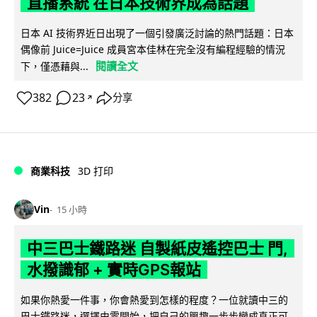
直播系統 在日本技術界成為話題
日本 AI 技術界近日出現了一個引發廣泛討論的熱門話題：日本
偶像前 Juice=Juice 成員宮本佳林在完全沒有編程經驗的情況
閱讀全文
下，僅憑藉與...
382
23
分享
↗
商業科技
3D 打印
Vin
15 小時
中三巴士鐵路迷 自製紙皮遙控巴士 門,
水撥識郁 + 實時GPS報站
如果你熱愛一件事，你會熱愛到怎樣的程度？一位就讀中三的
巴士鐵路迷，選擇由零開始，把自己的興趣一步步變成真正可