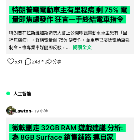
特朗普嘲電動車主有里程病 剩 75% 電
量即焦慮發作 狂言一手終結電車指令
特朗普在拉斯維加斯造勢大會上公開嘲諷電動車車主患有「里
程焦慮病」，聲稱電量剩 75% 便發作，並重申已廢除電動車強
閱讀全文
制令。惟專業車媒隨即反駁，...
531
243
分享
↗
人工智能
Lawton
19 小時
微軟刪走 32GB RAM 遊戲建議 分析:
為 8GB Surface 銷售鋪路 連自家