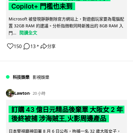
Copilot+ 門檻也未到
Microsoft 被發現靜靜刪除官方網站上，對遊戲玩家要為電腦配
置 32GB RAM 的建議。分析指微軟同時新推出的 8GB RAM 入
閱讀全文
門...
150
13
分享
↗
科技娛樂
影視娛樂
Lawton
20 小時
訂購 43 億日元精品後棄單 大阪女 2 年
後終被捕 涉海賊王,火影周邊產品
日本警視廳神田署 8 月 6 日公布，拘捕一名 32 歲大阪女子，