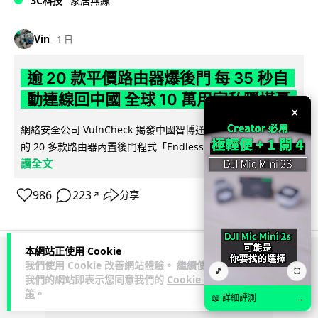
3C科技
家居無線
Vin
1 日
逾 20 款平價路由器爆後門 每 35 秒自
動連線回中國 全球 10 萬用家私隱堪憂
×
網絡安全公司 VulnCheck 揭發中國智博通電子（Zbtlink）生產
閱
的 20 多款路由器內置後門程式「Endlessdoors」（無盡...
讀全文
986
223
分享
↗
本網站正使用 Cookie
我們使用 Cookie 改善網站體驗。 繼續使用
ADVERTISEMENT
🎵
⛶
我們的網站即表示您同意我們的
Cookie 政
策
。
📖 詳細評測
→