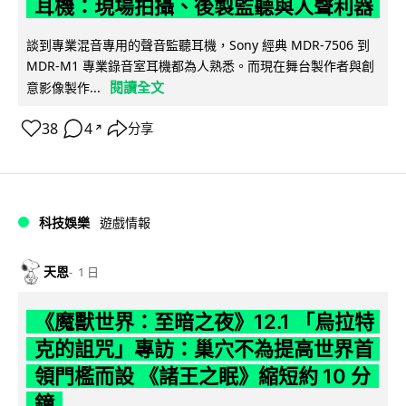
耳機：現場拍攝、後製監聽與人聲利器
談到專業混音專用的聲音監聽耳機，Sony 經典 MDR-7506 到
MDR-M1 專業錄音室耳機都為人熟悉。而現在舞台製作者與創
閱讀全文
意影像製作...
38
4
分享
↗
科技娛樂
遊戲情報
天恩
1 日
《魔獸世界：至暗之夜》12.1 「烏拉特
克的詛咒」專訪：巢穴不為提高世界首
領門檻而設 《諸王之眠》縮短約 10 分
鐘