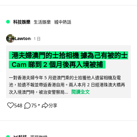
科技娛樂
生活娛樂
城中熱話
Lawton
1 日
港夫婦澳門的士拾相機 據為己有被的士
Cam 睇到 2 個月後再入境被捕
一對香港夫婦今年 5 月遊澳門乘的士拾獲他人遺留相機及電
池，拾遺不報並帶返香港自用。兩人本月 2 日經港珠澳大橋再
閱讀全文
次入境澳門時，被治安警察局...
548
75
分享
↗