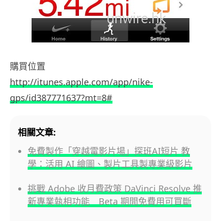
購買位置
http://itunes.apple.com/app/nike-
gps/id387771637?mt=8#
相關文章:
免費製作「穿越電影片場」探班AI短片 教
學：活用 AI 繪圖、製片工具製專業級影片
挑戰 Adobe 收月費政策 DaVinci Resolve 推
新專業執相功能 Beta 期間免費用可買斷