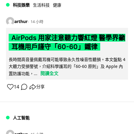
科技娛樂
生活科技
健康
arthur
14 小時
AirPods 用家注意聽力響紅燈 醫學界籲
耳機用戶謹守「60-60」鐵律
長時間高音量佩戴耳機可能導致永久性噪音性聽損。本文盤點 4
大聽力受損警號，介紹科學護耳的「60-60 原則」及 Apple 內
閱讀全文
置防護功能，...
14
分享
人工智能