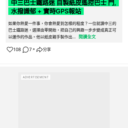
中三巴士鐵路迷 自製紙皮遙控巴士 門,
水撥識郁 + 實時GPS報站
如果你熱愛一件事，你會熱愛到怎樣的程度？一位就讀中三的
巴士鐵路迷，選擇由零開始，把自己的興趣一步步變成真正可
閱讀全文
以運作的作品。他以紙皮親手製作出...
108
7
分享
↗
ADVERTISEMENT