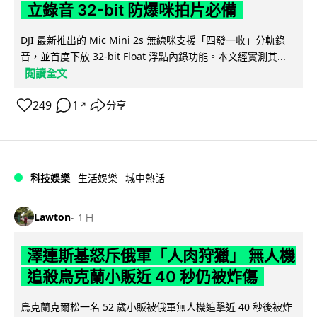
立錄音 32-bit 防爆咪拍片必備
DJI 最新推出的 Mic Mini 2s 無線咪支援「四發一收」分軌錄
音，並首度下放 32-bit Float 浮點內錄功能。本文經實測其...
閱讀全文
249
1
分享
↗
科技娛樂
生活娛樂
城中熱話
Lawton
1 日
澤連斯基怒斥俄軍「人肉狩獵」 無人機
追殺烏克蘭小販近 40 秒仍被炸傷
烏克蘭克爾松一名 52 歲小販被俄軍無人機追擊近 40 秒後被炸