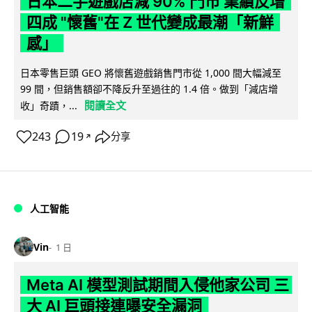
日本二手遊戲店減 90% 門市 業績反增
四成 "懷舊"在 Z 世代變成最潮「新鮮
感」
日本零售巨頭 GEO 將懷舊遊戲銷售門市從 1,000 間大幅減至
99 間，但銷售額卻不降反升至過往的 1.4 倍。做到「減店增
閱讀全文
收」奇蹟，...
243
19
分享
↗
人工智能
Vin
1 日
Meta AI 模型測試期間入侵他家公司 三
大 AI 巨頭接連曝安全漏洞