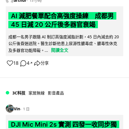
arthur
15 小時
AI 減肥餐單配合高強度操練 成都男
45 日減 20 公斤後多器官衰竭
成都一名男子跟隨 AI 制訂高強度減脂計劃，45 日內減去約 20
公斤後昏迷送院。醫生診斷他患上尿源性膿毒症、膿毒性休克
閱讀全文
及多器官功能障礙。...
18
4
分享
↗
3C科技
家居無線
影音產品
Vin
1 日
DJI Mic Mini 2s 實測 四發一收同步獨