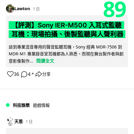
89
Lawton
1 日
【評測】Sony IER-M500 入耳式監聽
耳機：現場拍攝、後製監聽與人聲利器
談到專業混音專用的聲音監聽耳機，Sony 經典 MDR-7506 到
MDR-M1 專業錄音室耳機都為人熟悉。而現在舞台製作者與創
閱讀全文
意影像製作...
36
4
分享
↗
科技娛樂
遊戲情報
天恩
1 日