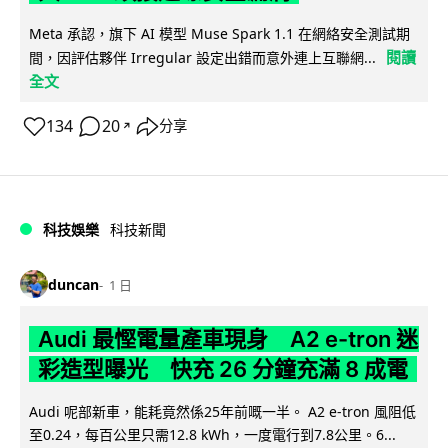
Meta 承認，旗下 AI 模型 Muse Spark 1.1 在網絡安全測試期
閱讀
間，因評估夥伴 Irregular 設定出錯而意外連上互聯網...
全文
134
20
分享
↗
科技娛樂
科技新聞
duncan
1 日
Audi 最慳電量產車現身 A2 e-tron 迷
彩造型曝光 快充 26 分鐘充滿 8 成電
Audi 呢部新車，能耗竟然係25年前嘅一半。 A2 e-tron 風阻低
至0.24，每百公里只需12.8 kWh，一度電行到7.8公里。6...