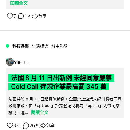
閱讀全文
7
1
分享
↗
科技娛樂
生活娛樂
城中熱話
Vin
1 日
法國 8 月 11 日出新例 未經同意嚴禁
Cold Call 違規企業最高罰 345 萬
法國將於 8 月 11 日起實施新例，全面禁止企業未經消費者同意
致電推銷，由「opt-out」拒接登記制轉為「opt-in」先徵同意
閱讀全文
機制。違...
331
26
分享
↗