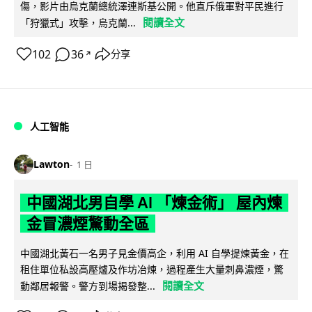
傷，影片由烏克蘭總統澤連斯基公開。他直斥俄軍對平民進行
閱讀全文
「狩獵式」攻擊，烏克蘭...
102
36
分享
↗
人工智能
Lawton
1 日
中國湖北男自學 AI 「煉金術」 屋內煉
金冒濃煙驚動全區
中國湖北黃石一名男子見金價高企，利用 AI 自學提煉黃金，在
租住單位私設高壓爐及作坊冶煉，過程產生大量刺鼻濃煙，驚
閱讀全文
動鄰居報警。警方到場揭發整...