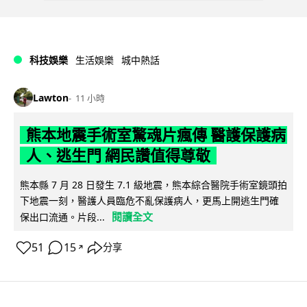
科技娛樂
生活娛樂
城中熱話
Lawton
11 小時
熊本地震手術室驚魂片瘋傳 醫護保護病
人、逃生門 網民讚值得尊敬
熊本縣 7 月 28 日發生 7.1 級地震，熊本綜合醫院手術室鏡頭拍
下地震一刻，醫護人員臨危不亂保護病人，更馬上開逃生門確
閱讀全文
保出口流通。片段...
51
15
分享
↗