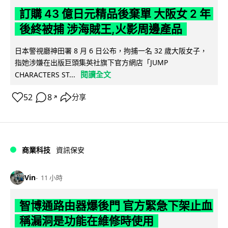
訂購 43 億日元精品後棄單 大阪女 2 年
後終被捕 涉海賊王,火影周邊產品
日本警視廳神田署 8 月 6 日公布，拘捕一名 32 歲大阪女子，
指她涉嫌在出版巨頭集英社旗下官方網店「JUMP
閱讀全文
CHARACTERS ST...
52
8
分享
↗
商業科技
資訊保安
Vin
11 小時
智博通路由器爆後門 官方緊急下架止血
稱漏洞是功能在維修時使用