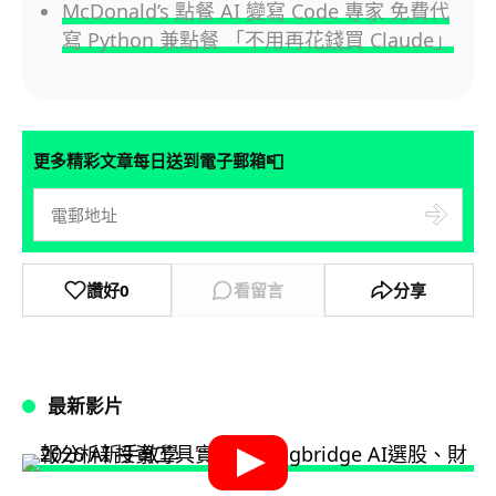
McDonald’s 點餐 AI 變寫 Code 專家 免費代
寫 Python 兼點餐 「不用再花錢買 Claude」
📮
更多精彩文章每日送到電子郵箱
讚好
0
看留言
分享
最新影片