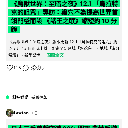
《魔獸世界：至暗之夜》12.1 「烏拉特
克的詛咒」專訪：巢穴不為提高世界首
領門檻而設 《諸王之眠》縮短約 10 分
鐘
《魔獸世界：至暗之夜》版本更新 12.1「烏拉特克的詛咒」將
於 8 月 13 日正式上線，帶來全新區域「盤蛇島」、地城「毒牙
閱讀全文
祭壇」、新型態世...
115
分享
科技娛樂
遊戲情報
Lawton
1 日