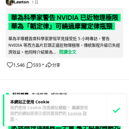
Lawton
1 日
華為科學家警告 NVIDIA 已近物理極限
華為「韜定律」可繞過摩爾定律瓶頸
華為半導體首席科學家廖恒罕見接受近 5 小時專訪，警告
NVIDIA 等西方晶片巨頭正逼近物理極限，傳統製程升級已失經
閱讀全文
濟效益。他同時介紹華為...
1,546
593
分享
↗
科技娛樂
生活娛樂
城中熱話
本網站正使用 Cookie
我們使用 Cookie 改善網站體驗。 繼續使用
Lawton
1 日
我們的網站即表示您同意我們的
Cookie 政
策
。
家長無得慳錢買二手書 電子啟動碼鎖死