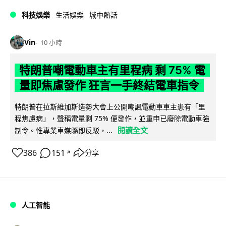
科技娛樂
生活娛樂
城中熱話
Vin
10 小時
特朗普嘲電動車主有里程病 剩 75% 電
量即焦慮發作 狂言一手終結電車指令
特朗普在拉斯維加斯造勢大會上公開嘲諷電動車車主患有「里
程焦慮病」，聲稱電量剩 75% 便發作，並重申已廢除電動車強
閱讀全文
制令。惟專業車媒隨即反駁，...
386
151
分享
↗
人工智能