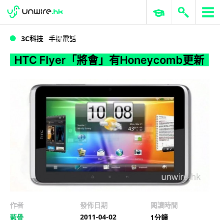
WWDC 2026
GenAI 與雲端科技專區
ERP 與商業 AI
HTC Flyer「將會」有Honeycomb更新
3C科技
手提電話
HTC Flyer「將會」有Honeycomb更新
作者
發佈日期
閱讀時間
2011-04-02
藍骨
1分鐘