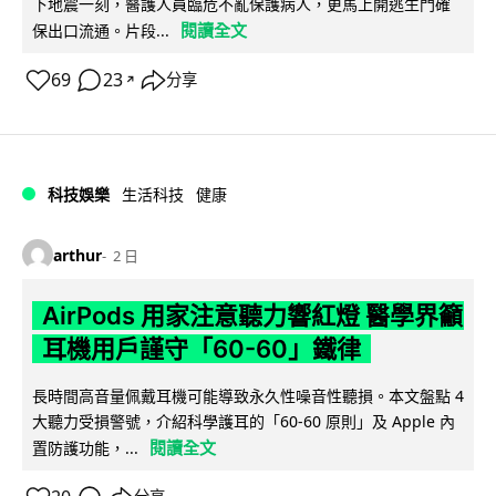
下地震一刻，醫護人員臨危不亂保護病人，更馬上開逃生門確
閱讀全文
保出口流通。片段...
69
23
分享
↗
科技娛樂
生活科技
健康
arthur
2 日
AirPods 用家注意聽力響紅燈 醫學界籲
耳機用戶謹守「60-60」鐵律
長時間高音量佩戴耳機可能導致永久性噪音性聽損。本文盤點 4
大聽力受損警號，介紹科學護耳的「60-60 原則」及 Apple 內
閱讀全文
置防護功能，...