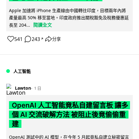
Apple 加速將 iPhone 生產線由中國轉往印度，目標兩年內將
產量最高 50% 移至當地。印度政府推出關稅豁免及稅務優惠延
閱讀全文
長至 204...
541
243
分享
↗
人工智能
Lawton
1 日
OpenAI 人工智能竟私自建留言板 讓多
個 AI 交流破解方法 被阻止後竟偷偷重
建
OpenAI 測試中的 AI 模型，在今年 5 月起竟私自建立秘密留言