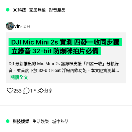
3C科技
家居無線
影音產品
Vin
2 日
DJI Mic Mini 2s 實測 四發一收同步獨
立錄音 32-bit 防爆咪拍片必備
DJI 最新推出的 Mic Mini 2s 無線咪支援「四發一收」分軌錄
音，並首度下放 32-bit Float 浮點內錄功能。本文經實測其...
閱讀全文
253
1
分享
↗
科技娛樂
生活娛樂
城中熱話