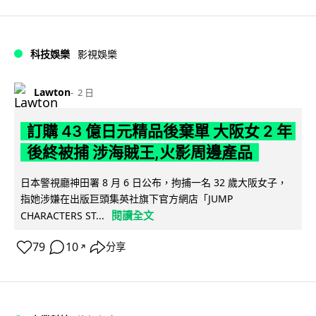
科技娛樂
影視娛樂
Lawton
2 日
訂購 43 億日元精品後棄單 大阪女 2 年
後終被捕 涉海賊王,火影周邊產品
日本警視廳神田署 8 月 6 日公布，拘捕一名 32 歲大阪女子，
指她涉嫌在出版巨頭集英社旗下官方網店「JUMP
閱讀全文
CHARACTERS ST...
79
10
分享
↗