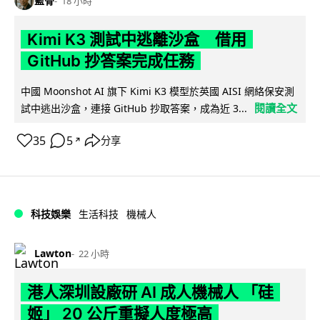
藍骨
18 小時
Kimi K3 測試中逃離沙盒 借用
GitHub 抄答案完成任務
中國 Moonshot AI 旗下 Kimi K3 模型於英國 AISI 網絡保安測
閱讀全文
試中逃出沙盒，連接 GitHub 抄取答案，成為近 3...
35
5
分享
↗
科技娛樂
生活科技
機械人
Lawton
22 小時
港人深圳設廠研 AI 成人機械人 「硅
姬」 20 公斤重擬人度極高