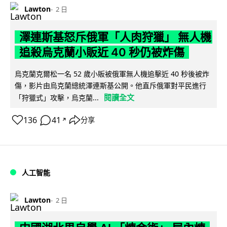
Lawton
2 日
澤連斯基怒斥俄軍「人肉狩獵」 無人機
追殺烏克蘭小販近 40 秒仍被炸傷
烏克蘭克爾松一名 52 歲小販被俄軍無人機追擊近 40 秒後被炸
傷，影片由烏克蘭總統澤連斯基公開。他直斥俄軍對平民進行
閱讀全文
「狩獵式」攻擊，烏克蘭...
136
41
分享
↗
人工智能
Lawton
2 日