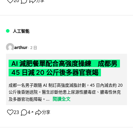
20
分享
人工智能
arthur
2 日
AI 減肥餐單配合高強度操練 成都男
45 日減 20 公斤後多器官衰竭
成都一名男子跟隨 AI 制訂高強度減脂計劃，45 日內減去約 20
公斤後昏迷送院。醫生診斷他患上尿源性膿毒症、膿毒性休克
閱讀全文
及多器官功能障礙。...
23
4
分享
↗