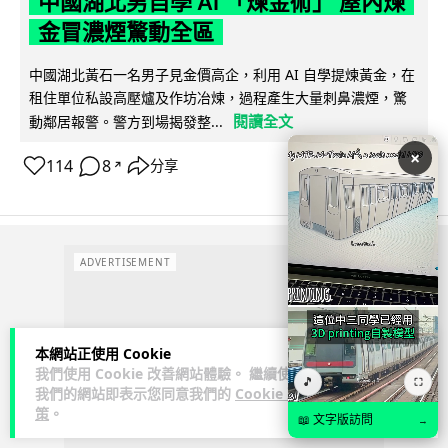
中國湖北男自學 AI 「煉金術」 屋內煉
金冒濃煙驚動全區
中國湖北黃石一名男子見金價高企，利用 AI 自學提煉黃金，在
租住單位私設高壓爐及作坊冶煉，過程產生大量刺鼻濃煙，驚
閱讀全文
動鄰居報警。警方到場揭發整...
×
114
8
分享
↗
ADVERTISEMENT
本網站正使用 Cookie
我們使用 Cookie 改善網站體驗。 繼續使用
🎵
⛶
我們的網站即表示您同意我們的
Cookie 政
策
。
📖 文字版訪問
→