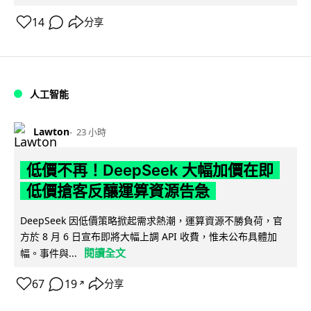
14
分享
人工智能
Lawton
23 小時
低價不再！DeepSeek 大幅加價在即
低價搶客反釀運算資源告急
DeepSeek 因低價策略掀起需求熱潮，運算資源不勝負荷，官
方於 8 月 6 日宣布即將大幅上調 API 收費，惟未公布具體加
閱讀全文
幅。事件與...
67
19
分享
↗