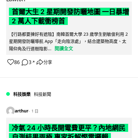
首爾大生 2 星期開發防曬地圖 一日暴增
2 萬人下載衝榜首
【行路都要揀好有遮陰】南韓首爾大學 23 歲學生劉敏俊利用 2
星期開發防曬導航 App「走向陰涼處」，結合建築物高度、太
閱讀全文
陽仰角及行道樹陰影...
86
3
分享
↗
科技娛樂
科技新聞
arthur
1 日
冷氣 24 小時長開電費更平？內地網民
自測結果兩極 專家拆解慳電邏輯