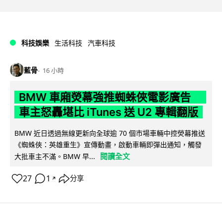
科技娛樂
生活科技
汽車科技
藍骨
16 小時
BMW 車廂熒幕強推蜘蛛俠電影廣告
車主怒轟堪比 iTunes 送 U2 專輯翻版
BMW 近日透過無線更新向全球逾 70 個市場車輛中控熒幕推送
《蜘蛛俠：英雄重生》宣傳動畫，啟動車輛即彈出通知，觸發
閱讀全文
大批車主不滿。BMW 早...
27
1
分享
↗