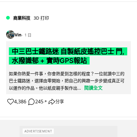
商業科技
3D 打印
Vin
1 日
中三巴士鐵路迷 自製紙皮遙控巴士 門,
水撥識郁 + 實時GPS報站
如果你熱愛一件事，你會熱愛到怎樣的程度？一位就讀中三的
巴士鐵路迷，選擇由零開始，把自己的興趣一步步變成真正可
閱讀全文
以運作的作品。他以紙皮親手製作出...
4,386
245
分享
↗
ADVERTISEMENT