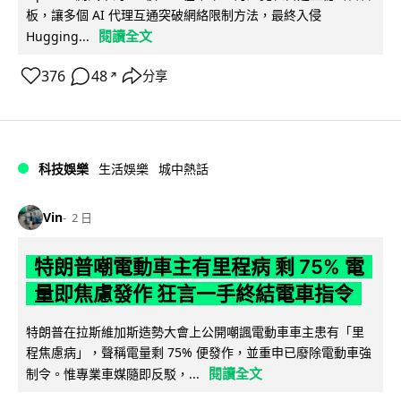
板，讓多個 AI 代理互通突破網絡限制方法，最終入侵
閱讀全文
Hugging...
376
48
分享
↗
科技娛樂
生活娛樂
城中熱話
Vin
2 日
特朗普嘲電動車主有里程病 剩 75% 電
量即焦慮發作 狂言一手終結電車指令
特朗普在拉斯維加斯造勢大會上公開嘲諷電動車車主患有「里
程焦慮病」，聲稱電量剩 75% 便發作，並重申已廢除電動車強
閱讀全文
制令。惟專業車媒隨即反駁，...