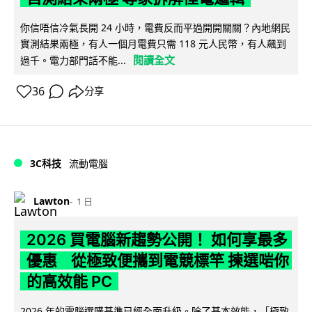
你信唔信冷氣長開 24 小時，電費反而平過開開關關？內地網民
實測結果兩極，有人一個月電費只需 118 元人民幣，有人飆到
閱讀全文
過千。電力部門話不能...
36
分享
3C科技
流動電腦
Lawton
1 日
2026 買電腦新趨勢公開！ 如何享最多
優惠 從極致便攜到電競標竿 揀選啱你
的高效能 PC
2026 年的電腦選購基準已經全面升級。除了基本效能，「極致