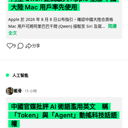
大陸 Mac 用戶率先使用
Apple 於 2026 年 8 月 8 日公布指引，確認中國大陸合資格
閱讀
Mac 用戶可將阿里巴巴千問 (Qwen) 接駁至 Siri 及寫...
全文
9
分享
人工智能
藍骨
15 小時
中國官媒批評 AI 術語濫用英文 稱
「Token」與「Agent」動搖科技話語
權