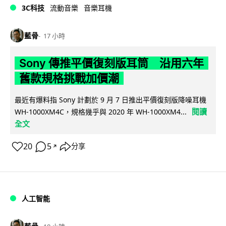
3C科技
流動音樂
音樂耳機
藍骨
17 小時
Sony 傳推平價復刻版耳筒 沿用六年
舊款規格挑戰加價潮
最近有爆料指 Sony 計劃於 9 月 7 日推出平價復刻版降噪耳機
閱讀
WH-1000XM4C，規格幾乎與 2020 年 WH-1000XM4...
全文
20
5
分享
↗
人工智能