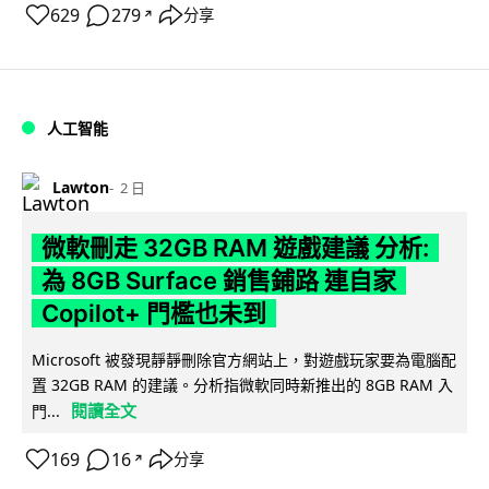
629
279
分享
↗
人工智能
Lawton
2 日
微軟刪走 32GB RAM 遊戲建議 分析:
為 8GB Surface 銷售鋪路 連自家
Copilot+ 門檻也未到
Microsoft 被發現靜靜刪除官方網站上，對遊戲玩家要為電腦配
置 32GB RAM 的建議。分析指微軟同時新推出的 8GB RAM 入
閱讀全文
門...
169
16
分享
↗