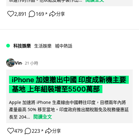
2,891
169
分享
↗
科技娛樂
生活娛樂
城中熱話
Vin
21 小時
iPhone 加速撤出中國 印度成新機主要
基地 上年組裝增至5500萬部
Apple 加速將 iPhone 生產線由中國轉往印度，目標兩年內將
產量最高 50% 移至當地。印度政府推出關稅豁免及稅務優惠延
閱讀全文
長至 204...
479
223
分享
↗