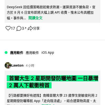
DeepSeek 因低價策略掀起需求熱潮，運算資源不勝負荷，官
方於 8 月 6 日宣布即將大幅上調 API 收費，惟未公布具體加
閱讀全文
幅。事件與...
17
3
分享
↗
iOS App
應用軟件
應用軟件
Lawton
4 小時
首爾大生 2 星期開發防曬地圖 一日暴增
2 萬人下載衝榜首
【行路都要揀好有遮陰】南韓首爾大學 23 歲學生劉敏俊利用 2
星期開發防曬導航 App「走向陰涼處」，結合建築物高度、太