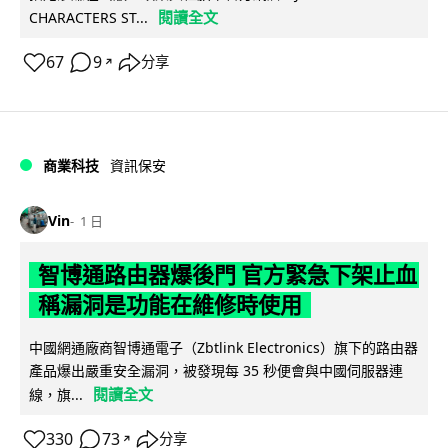
閱讀全文
CHARACTERS ST...
67
9
分享
↗
商業科技
資訊保安
Vin
1 日
智博通路由器爆後門 官方緊急下架止血
稱漏洞是功能在維修時使用
中國網通廠商智博通電子（Zbtlink Electronics）旗下的路由器
產品爆出嚴重安全漏洞，被發現每 35 秒便會與中國伺服器連
閱讀全文
線，旗...
330
73
分享
↗