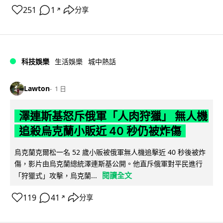
251
1
分享
↗
科技娛樂
生活娛樂
城中熱話
Lawton
1 日
澤連斯基怒斥俄軍「人肉狩獵」 無人機
追殺烏克蘭小販近 40 秒仍被炸傷
烏克蘭克爾松一名 52 歲小販被俄軍無人機追擊近 40 秒後被炸
傷，影片由烏克蘭總統澤連斯基公開。他直斥俄軍對平民進行
閱讀全文
「狩獵式」攻擊，烏克蘭...
119
41
分享
↗