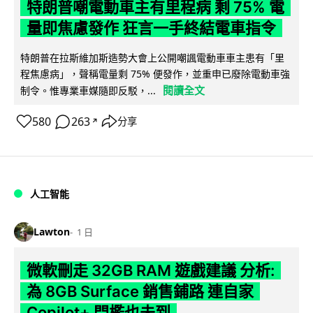
特朗普嘲電動車主有里程病 剩 75% 電
量即焦慮發作 狂言一手終結電車指令
特朗普在拉斯維加斯造勢大會上公開嘲諷電動車車主患有「里
程焦慮病」，聲稱電量剩 75% 便發作，並重申已廢除電動車強
閱讀全文
制令。惟專業車媒隨即反駁，...
580
263
分享
↗
人工智能
Lawton
1 日
微軟刪走 32GB RAM 遊戲建議 分析:
為 8GB Surface 銷售鋪路 連自家
Copilot+ 門檻也未到