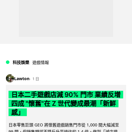
科技娛樂
遊戲情報
Lawton
1 日
日本二手遊戲店減 90% 門市 業績反增
四成 "懷舊"在 Z 世代變成最潮「新鮮
感」
日本零售巨頭 GEO 將懷舊遊戲銷售門市從 1,000 間大幅減至
99 間，但銷售額卻不降反升至過往的 1.4 倍。做到「減店增