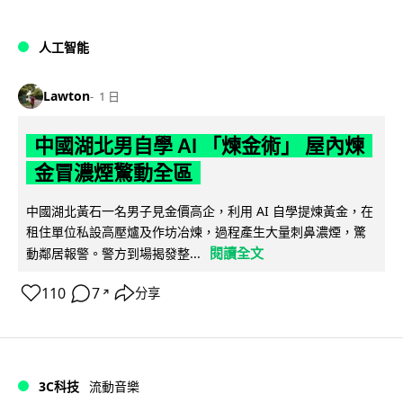
人工智能
Lawton
1 日
中國湖北男自學 AI 「煉金術」 屋內煉
金冒濃煙驚動全區
中國湖北黃石一名男子見金價高企，利用 AI 自學提煉黃金，在
租住單位私設高壓爐及作坊冶煉，過程產生大量刺鼻濃煙，驚
閱讀全文
動鄰居報警。警方到場揭發整...
110
7
分享
↗
3C科技
流動音樂