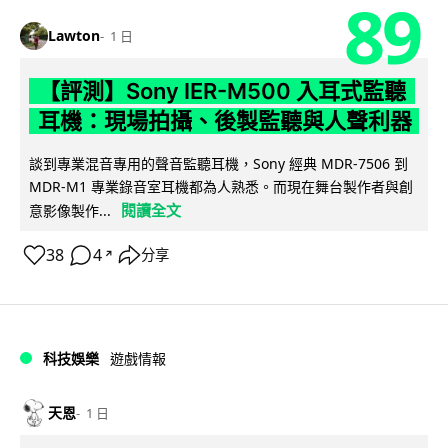
89
Lawton
1 日
【評測】Sony IER-M500 入耳式監聽
耳機：現場拍攝、後製監聽與人聲利器
談到專業混音專用的聲音監聽耳機，Sony 經典 MDR-7506 到
MDR-M1 專業錄音室耳機都為人熟悉。而現在舞台製作者與創
閱讀全文
意影像製作...
38
4
分享
↗
科技娛樂
遊戲情報
天恩
1 日