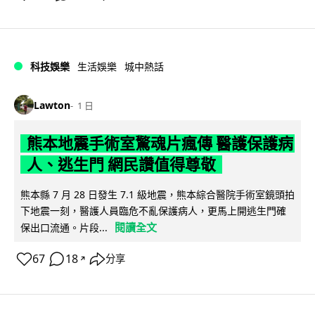
科技娛樂
生活娛樂
城中熱話
Lawton
1 日
熊本地震手術室驚魂片瘋傳 醫護保護病
人、逃生門 網民讚值得尊敬
熊本縣 7 月 28 日發生 7.1 級地震，熊本綜合醫院手術室鏡頭拍
下地震一刻，醫護人員臨危不亂保護病人，更馬上開逃生門確
閱讀全文
保出口流通。片段...
67
18
分享
↗