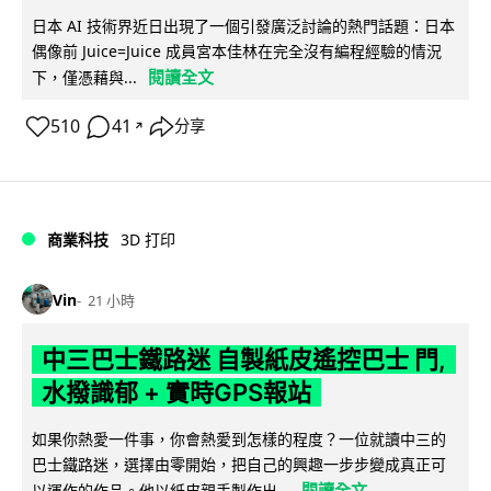
日本 AI 技術界近日出現了一個引發廣泛討論的熱門話題：日本
偶像前 Juice=Juice 成員宮本佳林在完全沒有編程經驗的情況
閱讀全文
下，僅憑藉與...
510
41
分享
↗
商業科技
3D 打印
Vin
21 小時
中三巴士鐵路迷 自製紙皮遙控巴士 門,
水撥識郁 + 實時GPS報站
如果你熱愛一件事，你會熱愛到怎樣的程度？一位就讀中三的
巴士鐵路迷，選擇由零開始，把自己的興趣一步步變成真正可
閱讀全文
以運作的作品。他以紙皮親手製作出...