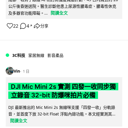
公斤後昏迷送院。醫生診斷他患上尿源性膿毒症、膿毒性休克
閱讀全文
及多器官功能障礙。...
22
4
分享
↗
3C科技
家居無線
影音產品
Vin
1 日
DJI Mic Mini 2s 實測 四發一收同步獨
立錄音 32-bit 防爆咪拍片必備
DJI 最新推出的 Mic Mini 2s 無線咪支援「四發一收」分軌錄
音，並首度下放 32-bit Float 浮點內錄功能。本文經實測其...
閱讀全文