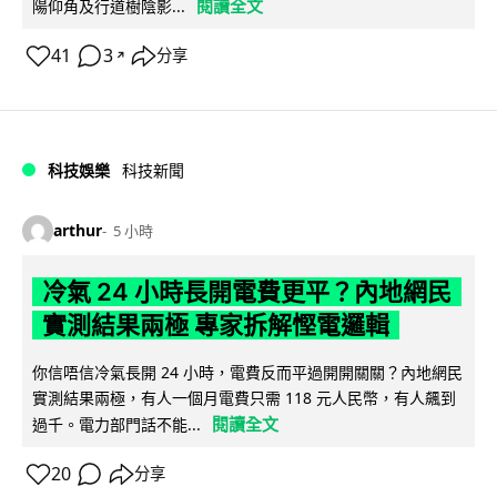
閱讀全文
陽仰角及行道樹陰影...
41
3
分享
↗
科技娛樂
科技新聞
arthur
5 小時
冷氣 24 小時長開電費更平？內地網民
實測結果兩極 專家拆解慳電邏輯
你信唔信冷氣長開 24 小時，電費反而平過開開關關？內地網民
實測結果兩極，有人一個月電費只需 118 元人民幣，有人飆到
閱讀全文
過千。電力部門話不能...
20
分享