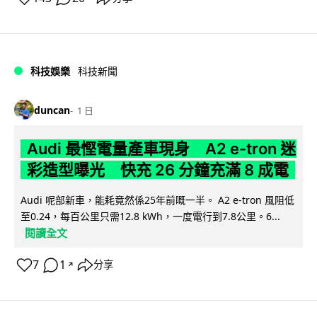
科技娛樂
科技新聞
duncan
1 日
Audi 最慳電量產車現身 A2 e-tron 迷
彩造型曝光 快充 26 分鐘充滿 8 成電
Audi 呢部新車，能耗竟然係25年前嘅一半。 A2 e-tron 風阻低
至0.24，每百公里只需12.8 kWh，一度電行到7.8公里。6...
閱讀全文
7
1
分享
↗