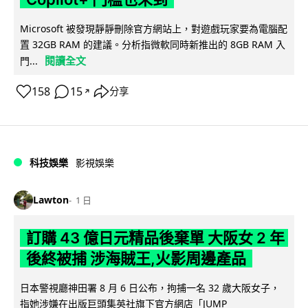
Microsoft 被發現靜靜刪除官方網站上，對遊戲玩家要為電腦配
置 32GB RAM 的建議。分析指微軟同時新推出的 8GB RAM 入
閱讀全文
門...
158
15
分享
↗
科技娛樂
影視娛樂
Lawton
1 日
訂購 43 億日元精品後棄單 大阪女 2 年
後終被捕 涉海賊王,火影周邊產品
日本警視廳神田署 8 月 6 日公布，拘捕一名 32 歲大阪女子，
指她涉嫌在出版巨頭集英社旗下官方網店「JUMP