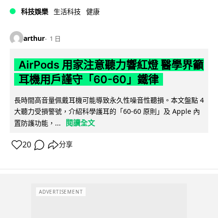
科技娛樂
生活科技
健康
arthur
1 日
AirPods 用家注意聽力響紅燈 醫學界籲
耳機用戶謹守「60-60」鐵律
長時間高音量佩戴耳機可能導致永久性噪音性聽損。本文盤點 4
大聽力受損警號，介紹科學護耳的「60-60 原則」及 Apple 內
閱讀全文
置防護功能，...
20
分享
ADVERTISEMENT