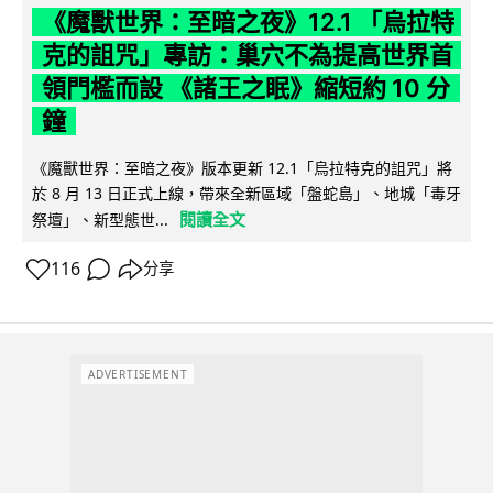
《魔獸世界：至暗之夜》12.1 「烏拉特
克的詛咒」專訪：巢穴不為提高世界首
領門檻而設 《諸王之眠》縮短約 10 分
鐘
《魔獸世界：至暗之夜》版本更新 12.1「烏拉特克的詛咒」將
於 8 月 13 日正式上線，帶來全新區域「盤蛇島」、地城「毒牙
閱讀全文
祭壇」、新型態世...
116
分享
ADVERTISEMENT