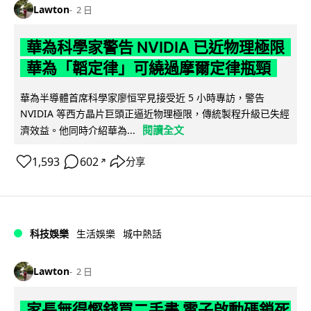
Lawton
2 日
華為科學家警告 NVIDIA 已近物理極限
華為「韜定律」可繞過摩爾定律瓶頸
華為半導體首席科學家廖恒罕見接受近 5 小時專訪，警告
NVIDIA 等西方晶片巨頭正逼近物理極限，傳統製程升級已失經
閱讀全文
濟效益。他同時介紹華為...
1,593
602
分享
↗
科技娛樂
生活娛樂
城中熱話
Lawton
2 日
家長無得慳錢買二手書 電子啟動碼鎖死