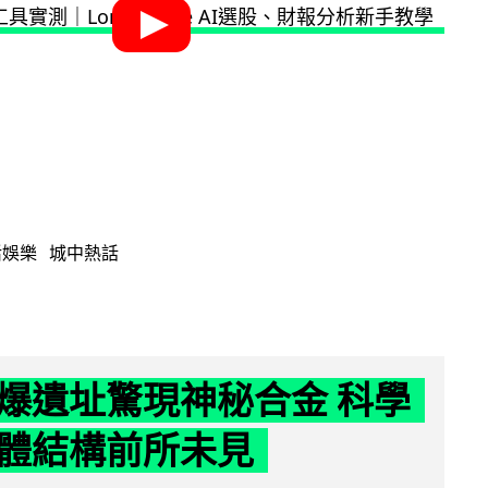
活娛樂
城中熱話
爆遺址驚現神秘合金 科學
體結構前所未見