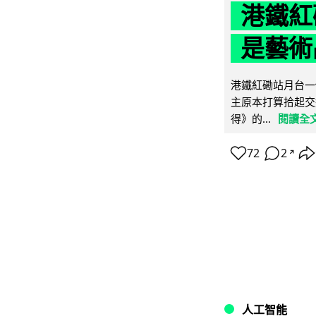
港鐵紅
是藝術
港鐵紅磡站月台一
主原本打算拾起交
得》的...
閱讀全
72
2
↗
人工智能