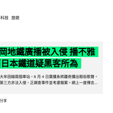
活科技
旅遊
岡地鐵廣播被入侵 播不雅
西日本鐵道疑黑客所為
大牟田線兩個車站，8 月 4 日廣播系統離奇播出粗俗歌聲，
第三方非法入侵，正調查事件並考慮報案。網上一度傳言...
分享