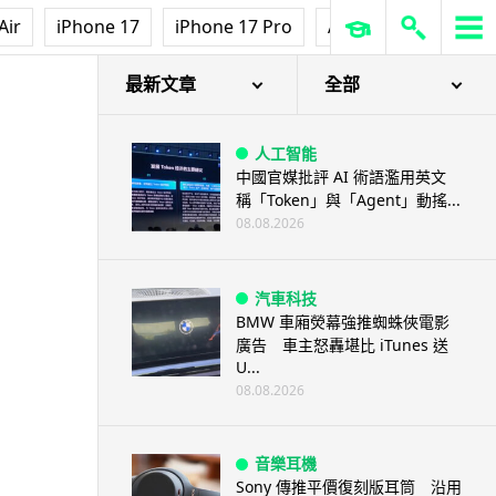
人工智能
Air
iPhone 17
iPhone 17 Pro
AirPods Pro 3
Ap
阿里 Qwen 正式駁入 Apple 生
態 中國大陸 Mac 用戶率先...
09.08.2026
最新文章
全部
人工智能
中國官媒批評 AI 術語濫用英文
稱「Token」與「Agent」動搖...
08.08.2026
汽車科技
BMW 車廂熒幕強推蜘蛛俠電影
廣告 車主怒轟堪比 iTunes 送
U...
08.08.2026
音樂耳機
Sony 傳推平價復刻版耳筒 沿用