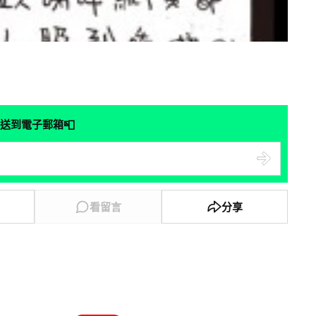
📮
送到電子郵箱
看留言
分享