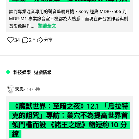
談到專業混音專用的聲音監聽耳機，Sony 經典 MDR-7506 到
MDR-M1 專業錄音室耳機都為人熟悉。而現在舞台製作者與創
閱讀全文
意影像製作...
34
2
分享
↗
科技娛樂
遊戲情報
天恩
14 小時
《魔獸世界：至暗之夜》12.1 「烏拉特
克的詛咒」專訪：巢穴不為提高世界首
領門檻而設 《諸王之眠》縮短約 10 分
鐘