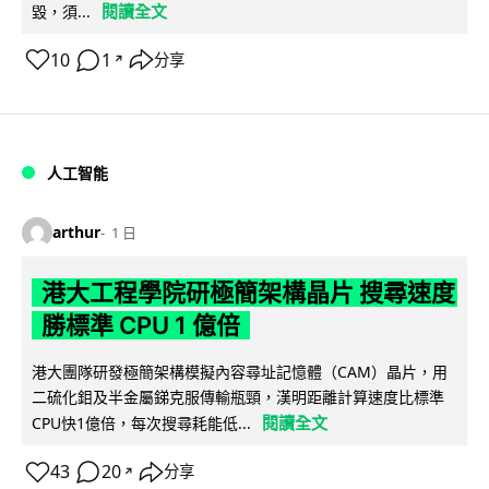
閱讀全文
毀，須...
10
1
分享
↗
人工智能
arthur
1 日
港大工程學院研極簡架構晶片 搜尋速度
勝標準 CPU 1 億倍
港大團隊研發極簡架構模擬內容尋址記憶體（CAM）晶片，用
二硫化鉬及半金屬銻克服傳輸瓶頸，漢明距離計算速度比標準
閱讀全文
CPU快1億倍，每次搜尋耗能低...
43
20
分享
↗