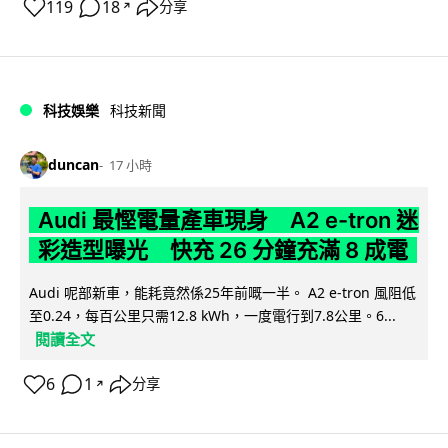
119
18
分享
↗
科技娛樂
科技新聞
duncan
17 小時
Audi 最慳電量產車現身 A2 e-tron 迷
彩造型曝光 快充 26 分鐘充滿 8 成電
Audi 呢部新車，能耗竟然係25年前嘅一半。 A2 e-tron 風阻低
至0.24，每百公里只需12.8 kWh，一度電行到7.8公里。6...
閱讀全文
6
1
分享
↗