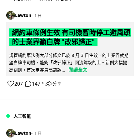
Lawton
1 日
網約車條例生效 有司機暫時停工避風頭
的士業界籲白牌 "改邪歸正"
規管網約車法例大部分條文已於 8 月 3 日生效，的士業界就期
望白牌車司機，能夠「改邪歸正」回流駕駛的士。新例大幅提
閱讀全文
高罰則，首次定罪最高罰款...
207
147
分享
↗
人工智能
Lawton
1 日