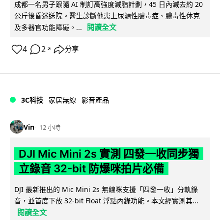
成都一名男子跟隨 AI 制訂高強度減脂計劃，45 日內減去約 20
公斤後昏迷送院。醫生診斷他患上尿源性膿毒症、膿毒性休克
閱讀全文
及多器官功能障礙。...
4
2
分享
↗
3C科技
家居無線
影音產品
Vin
12 小時
DJI Mic Mini 2s 實測 四發一收同步獨
立錄音 32-bit 防爆咪拍片必備
DJI 最新推出的 Mic Mini 2s 無線咪支援「四發一收」分軌錄
音，並首度下放 32-bit Float 浮點內錄功能。本文經實測其...
閱讀全文