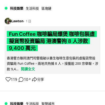
科技娛樂
生活科技
區塊鏈
Lawton
1 日
Fun Coffee 咖啡騙局爆煲 咖啡包裝虛
擬貨幣投資騙局 港澳警拘 8 人涉款
9,400 萬元
香港警方聯同澳門司警搗破以養生咖啡生意包裝的虛擬貨幣投
資騙局 Fun Coffee，兩地共拘捕 8 人，接獲逾 200 宗舉報，涉
閱讀全文
款 9,4...
119
10
分享
↗
科技娛樂
生活科技
智慧城市