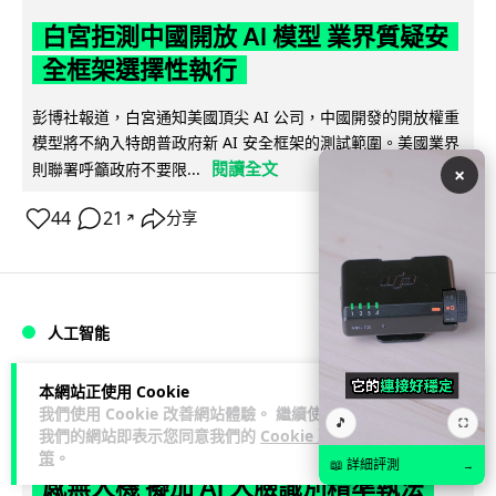
白宮拒測中國開放 AI 模型 業界質疑安
全框架選擇性執行
彭博社報道，白宮通知美國頂尖 AI 公司，中國開發的開放權重
模型將不納入特朗普政府新 AI 安全框架的測試範圍。美國業界
閱讀全文
則聯署呼籲政府不要限...
×
44
21
分享
↗
人工智能
本網站正使用 Cookie
Vin
1 日
我們使用 Cookie 改善網站體驗。 繼續使用
🎵
⛶
我們的網站即表示您同意我們的
Cookie 政
地盤偷吸煙難逃高空法眼 勞工處出動熱
策
。
📖 詳細評測
→
感無人機 擬加 AI 人臉識別精準執法