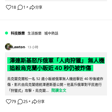
18
1
分享
↗
科技娛樂
生活娛樂
城中熱話
Lawton
13 小時
澤連斯基怒斥俄軍「人肉狩獵」 無人機
追殺烏克蘭小販近 40 秒仍被炸傷
烏克蘭克爾松一名 52 歲小販被俄軍無人機追擊近 40 秒後被炸
傷，影片由烏克蘭總統澤連斯基公開。他直斥俄軍對平民進行
閱讀全文
「狩獵式」攻擊，烏克蘭...
79
25
分享
↗