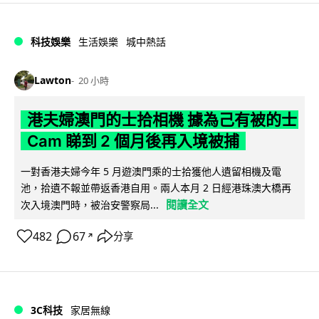
科技娛樂
生活娛樂
城中熱話
Lawton
20 小時
港夫婦澳門的士拾相機 據為己有被的士
Cam 睇到 2 個月後再入境被捕
一對香港夫婦今年 5 月遊澳門乘的士拾獲他人遺留相機及電
池，拾遺不報並帶返香港自用。兩人本月 2 日經港珠澳大橋再
閱讀全文
次入境澳門時，被治安警察局...
482
67
分享
↗
3C科技
家居無線