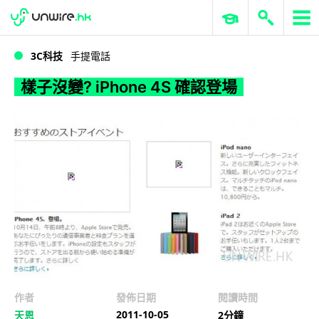
WWDC 2026
GenAI 與雲端科技專區
ERP 與商業 AI
樣子沒變? iPhone 4S 確認登場
3C科技
手提電話
樣子沒變? iPhone 4S 確認登場
作者
發佈日期
閱讀時間
2011-10-05
天恩
2分鐘