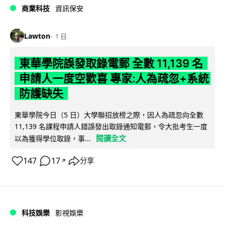
商業科技
資訊保安
Lawton
1 日
東華學院誤發取錄電郵 全數 11,139 名
申請人一度空歡喜 專家:人為疏忽+系統
防護缺失
東華學院今日（5 日）大學聯招放榜之際，因人為疏忽向全數
11,139 名課程申請人錯誤發出取錄通知電郵，令大批考生一度
閱讀全文
以為獲得學位取錄，事...
147
17
分享
↗
科技娛樂
影視娛樂