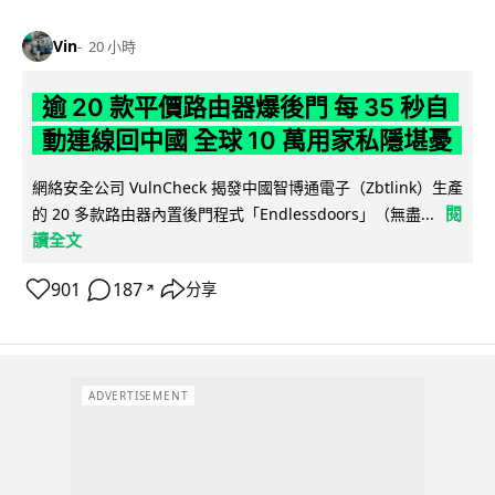
Vin
20 小時
逾 20 款平價路由器爆後門 每 35 秒自
動連線回中國 全球 10 萬用家私隱堪憂
網絡安全公司 VulnCheck 揭發中國智博通電子（Zbtlink）生產
閱
的 20 多款路由器內置後門程式「Endlessdoors」（無盡...
讀全文
901
187
分享
↗
ADVERTISEMENT