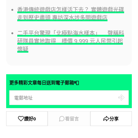
香港傳統遊戲店怎樣活下去？ 實體遊戲光碟
走到歷史盡頭 專訪深水埗多間遊戲店
二手平台驚現「北極點海水樣本」 聲稱科
研隊員實地取得 標價 9,999 元人民幣引起
懷疑
📮
更多精彩文章每日送到電子郵箱
讚好
0
看留言
分享