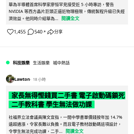
華為半導體首席科學家廖恒罕見接受近 5 小時專訪，警告
NVIDIA 等西方晶片巨頭正逼近物理極限，傳統製程升級已失經
閱讀全文
濟效益。他同時介紹華為...
1,455
540
分享
↗
科技娛樂
生活娛樂
城中熱話
Lawton
18 小時
家長無得慳錢買二手書 電子啟動碼鎖死
二手教科書 學生無法做功課
社福界立法會議員陳文宜指，一間中學書單價錢按年加 14.7%
遠超通漲，令家長難以負擔。而且電子教材啟動碼這項設計，
閱讀全文
令學生無法完成功課，二手...