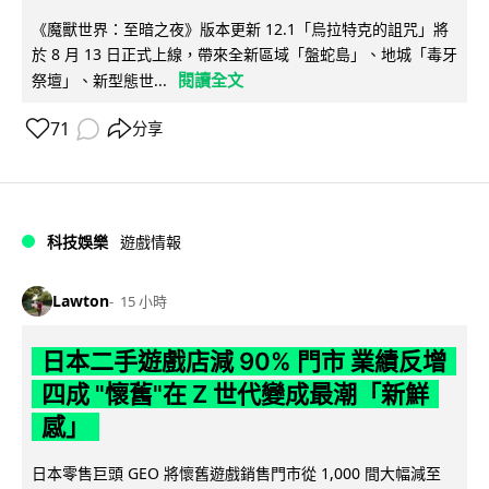
《魔獸世界：至暗之夜》版本更新 12.1「烏拉特克的詛咒」將
於 8 月 13 日正式上線，帶來全新區域「盤蛇島」、地城「毒牙
閱讀全文
祭壇」、新型態世...
71
分享
科技娛樂
遊戲情報
Lawton
15 小時
日本二手遊戲店減 90% 門市 業績反增
四成 "懷舊"在 Z 世代變成最潮「新鮮
感」
日本零售巨頭 GEO 將懷舊遊戲銷售門市從 1,000 間大幅減至