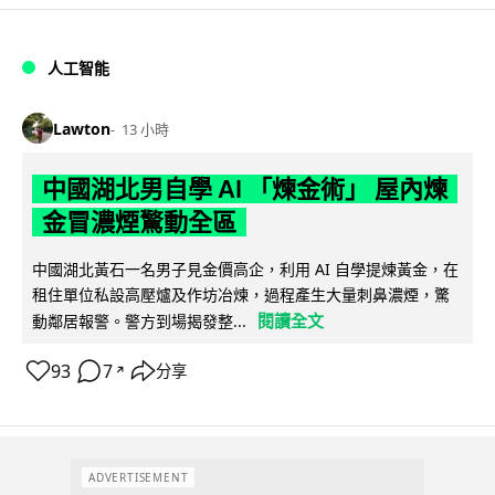
人工智能
Lawton
13 小時
中國湖北男自學 AI 「煉金術」 屋內煉
金冒濃煙驚動全區
中國湖北黃石一名男子見金價高企，利用 AI 自學提煉黃金，在
租住單位私設高壓爐及作坊冶煉，過程產生大量刺鼻濃煙，驚
閱讀全文
動鄰居報警。警方到場揭發整...
93
7
分享
↗
ADVERTISEMENT