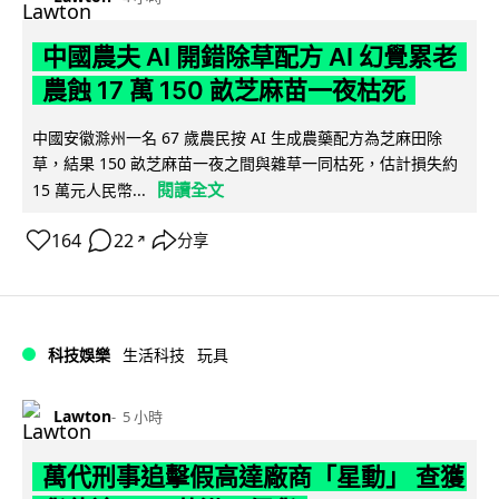
中國農夫 AI 開錯除草配方 AI 幻覺累老
農蝕 17 萬 150 畝芝麻苗一夜枯死
中國安徽滁州一名 67 歲農民按 AI 生成農藥配方為芝麻田除
草，結果 150 畝芝麻苗一夜之間與雜草一同枯死，估計損失約
閱讀全文
15 萬元人民幣...
164
22
分享
↗
科技娛樂
生活科技
玩具
Lawton
5 小時
萬代刑事追擊假高達廠商「星動」 查獲