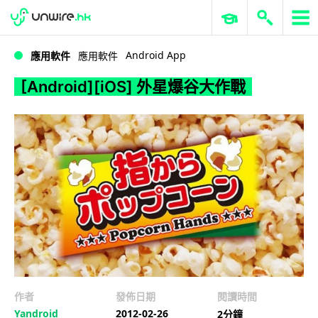
WWDC 2026
GenAI 與雲端科技專區
ERP 與商業 AI
[Android][iOS] 外星爆谷大作戰
Android App
應用軟件
應用軟件
[Android][iOS] 外星爆谷大作戰
作者
發佈日期
閱讀時間
Yandroid
2012-02-26
2分鐘