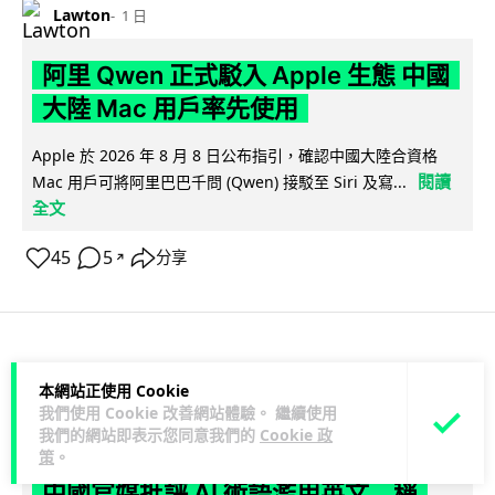
Lawton
1 日
阿里 Qwen 正式駁入 Apple 生態 中國
大陸 Mac 用戶率先使用
Apple 於 2026 年 8 月 8 日公布指引，確認中國大陸合資格
閱讀
Mac 用戶可將阿里巴巴千問 (Qwen) 接駁至 Siri 及寫...
全文
45
5
分享
↗
人工智能
本網站正使用 Cookie
我們使用 Cookie 改善網站體驗。 繼續使用
藍骨
1 日
我們的網站即表示您同意我們的
Cookie 政
策
。
中國官媒批評 AI 術語濫用英文 稱