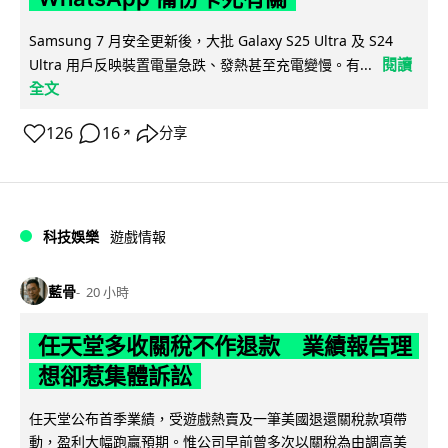
Samsung 7 月安全更新後，大批 Galaxy S25 Ultra 及 S24
閱讀
Ultra 用戶反映裝置電量急跌、發熱甚至充電變慢。有...
全文
126
16
分享
↗
科技娛樂
遊戲情報
藍骨
20 小時
任天堂多收關稅不作退款 業績報告理
想卻惹集體訴訟
任天堂公布首季業績，受遊戲熱賣及一筆美國退還關稅款項帶
動，盈利大幅跑贏預期。惟公司早前曾多次以關稅為由調高美