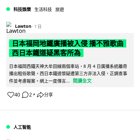
科技娛樂
生活科技
旅遊
Lawton
1 日
日本福岡地鐵廣播被入侵 播不雅歌曲
西日本鐵道疑黑客所為
日本福岡西鐵天神大牟田線兩個車站，8 月 4 日廣播系統離奇
播出粗俗歌聲，西日本鐵道懷疑遭第三方非法入侵，正調查事
閱讀全文
件並考慮報案。網上一度傳言...
40
2
分享
↗
人工智能