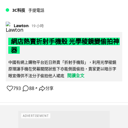
3C科技
手提電話
Lawton
19 小時
網店熱賣折射手機殼 光學稜鏡變偷拍神
器
中國有網上購物平台近日熱賣「折射手機殼」，利用光學稜鏡
原理讓手機在熒幕關閉狀態下亦能側面偷拍，賣家更以暗示字
閱讀全文
眼宣傳供不法分子偷拍他人裙底
793
88
分享
↗
ADVERTISEMENT