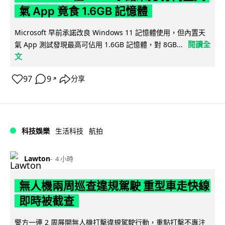
氣 App 竟食 1.6GB 記憶體
Microsoft 早前承諾改良 Windows 11 記憶體使用，但內置天
閱讀全
氣 App 測試發現最高可佔用 1.6GB 記憶體，對 8GB...
文
97
9
分享
↗
科技娛樂
生活科技
航拍
Lawton
4 小時
無人機兩周巡查違規駕駛 重型車走快線
即時被截查
警方一連 2 周展開無人機打擊違規駕駛行動，重點打擊不專注