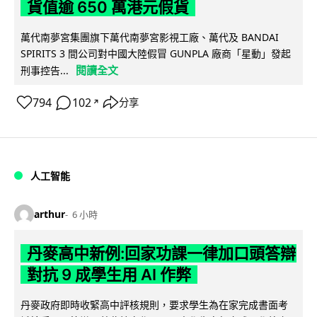
貨值逾 650 萬港元假貨
萬代南夢宮集團旗下萬代南夢宮影視工廠、萬代及 BANDAI
SPIRITS 3 間公司對中國大陸假冒 GUNPLA 廠商「星動」發起
閱讀全文
刑事控告...
794
102
分享
↗
人工智能
arthur
6 小時
丹麥高中新例:回家功課一律加口頭答辯
對抗 9 成學生用 AI 作弊
丹麥政府即時收緊高中評核規則，要求學生為在家完成書面考