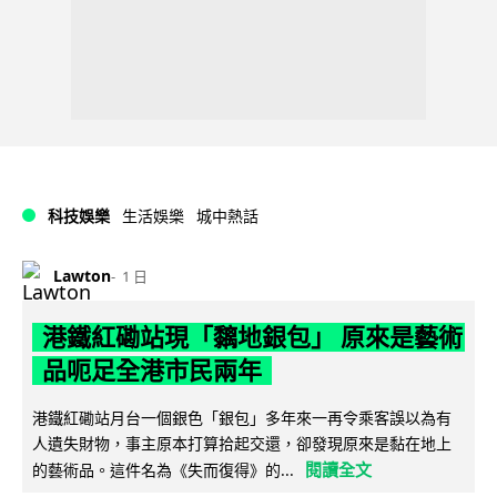
科技娛樂
生活娛樂
城中熱話
Lawton
1 日
港鐵紅磡站現「黐地銀包」 原來是藝術
品呃足全港市民兩年
港鐵紅磡站月台一個銀色「銀包」多年來一再令乘客誤以為有
人遺失財物，事主原本打算拾起交還，卻發現原來是黏在地上
閱讀全文
的藝術品。這件名為《失而復得》的...