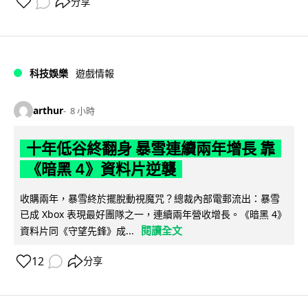
分享
科技娛樂
遊戲情報
arthur
8 小時
十年低谷終翻身 暴雪連續兩年增長 靠
《暗黑 4》資料片逆襲
收購兩年，暴雪終於擺脫動視魔咒？總裁內部電郵流出：暴雪
已成 Xbox 表現最好團隊之一，連續兩年營收增長。《暗黑 4》
閱讀全文
資料片同《守望先鋒》成...
12
分享