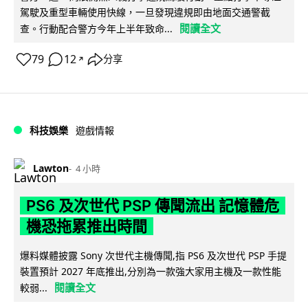
駕駛及重型車輛使用快線，一旦發現違規即由地面交通警截
閱讀全文
查。行動配合警方今年上半年致命...
79
12
分享
↗
科技娛樂
遊戲情報
Lawton
4 小時
PS6 及次世代 PSP 傳聞流出 記憶體危
機恐拖累推出時間
爆料媒體披露 Sony 次世代主機傳聞,指 PS6 及次世代 PSP 手提
裝置預計 2027 年底推出,分別為一款強大家用主機及一款性能
閱讀全文
較弱...