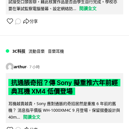
試接受口頭答辯，藉此核實作品是否由學生自行完成。學校亦
閱讀全文
要在筆試監察電腦螢幕、設定網絡防...
分享
3C科技
流動音樂
音樂耳機
arthur
7 小時
抗通脹奇招？傳 Sony 擬重推六年前經
典耳機 XM4 低價登場
耳機越賣越貴，Sony 應對通脹的奇招居然是重推 6 年前的舊
機？ 消息指平價版 WH-1000XM4C 9 月登場，保留摺疊設計與
閱讀全文
40m...