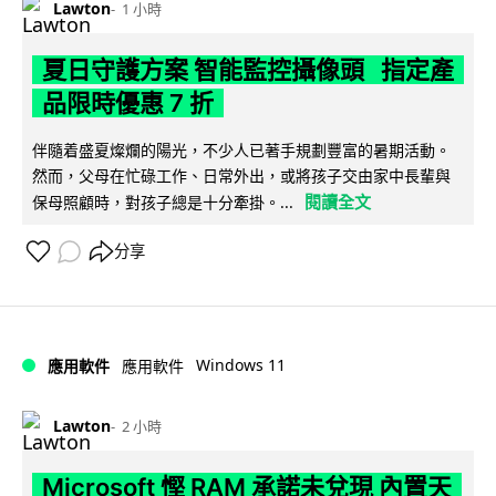
Lawton
1 小時
夏日守護方案 智能監控攝像頭 指定產
品限時優惠 7 折
伴隨着盛夏燦爛的陽光，不少人已著手規劃豐富的暑期活動。
然而，父母在忙碌工作、日常外出，或將孩子交由家中長輩與
閱讀全文
保母照顧時，對孩子總是十分牽掛。...
分享
Windows 11
應用軟件
應用軟件
Lawton
2 小時
Microsoft 慳 RAM 承諾未兌現 內置天