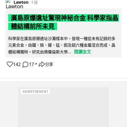
Lawton
1 日
廣島原爆遺址驚現神秘合金 科學家指晶
體結構前所未見
科學家在廣島原爆遺址沙灘樣本中，發現一種從未有記錄的多
元素合金，由鐵、鉻、鎳、錳、鉬及鋁六種金屬混合而成，晶
閱讀全文
體結構獨特。研究由佛羅倫斯大學...
142
17
分享
↗
ADVERTISEMENT