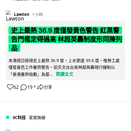
Lawton
1 小時
史上最熱 36.9 度僅發黃色警告 紅黑警
告門檻定得過高 林超英轟制度形同陳列
品
本港周日錄得史上最熱 36.9 度，上水更達 39.8 度，惟勞工處
僅發黃色工作暑熱警告。前天文台台長林超英轟現行機制以
閱讀全文
「香港暑熱指數」為基...
62
19
分享
↗
3C科技
家居無線