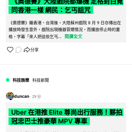
《奧德賽》大陸戲院都爆機 定格對白竟
同香港一樣 網民：乞丐詛咒
《奧德賽》繼香港、台灣後，大陸蘇州戲院 8 月 9 日亦傳出在
播放時發生意外，戲院出現機器冒煙情況，而播放停止時的畫
閱讀全文
格，字幕「來人把這些乞丐...
分享
科技娛樂
科技新聞
duncan
29 分
Uber 在港推 Elite 尊尚出行服務！夥拍
冠忠巴士推豪華 MPV 專車