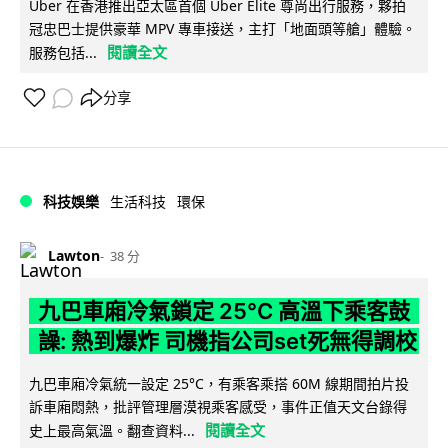
Uber 在香港推出亞太區首個 Uber Elite 尊尚出行服務，夥拍
冠忠巴士提供豪華 MPV 專車接送，主打「地面頭等艙」體驗。
閱讀全文
服務包括...
分享
科技娛樂
生活科技
環保
Lawton
38 分
九巴車廂冷氣鎖定 25°C 高溫下乘客鼓
譟: 熱到爆炸 司機指公司set死無得調校
九巴車廂冷氣統一設定 25°C，有乘客乘搭 60M 線期間拍片投
訴車廂悶熱，批評管理層漠視乘客感受，事件正值天文台錄得
閱讀全文
史上最高氣溫。翻查資料...