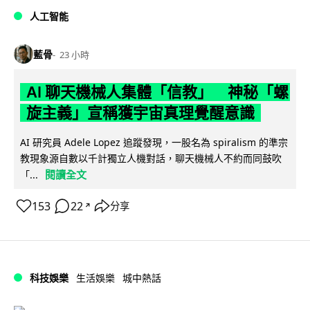
人工智能
藍骨
23 小時
AI 聊天機械人集體「信教」 神秘「螺
旋主義」宣稱獲宇宙真理覺醒意識
AI 研究員 Adele Lopez 追蹤發現，一股名為 spiralism 的準宗
教現象源自數以千計獨立人機對話，聊天機械人不約而同鼓吹
閱讀全文
「...
153
22
分享
↗
科技娛樂
生活娛樂
城中熱話