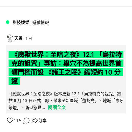
科技娛樂
遊戲情報
天恩
1 日
《魔獸世界：至暗之夜》12.1 「烏拉特
克的詛咒」專訪：巢穴不為提高世界首
領門檻而設 《諸王之眠》縮短約 10 分
鐘
《魔獸世界：至暗之夜》版本更新 12.1「烏拉特克的詛咒」將
於 8 月 13 日正式上線，帶來全新區域「盤蛇島」、地城「毒牙
閱讀全文
祭壇」、新型態世...
115
分享