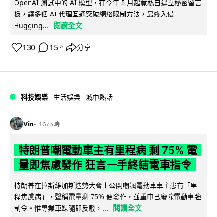
OpenAI 測試中的 AI 模型，在今年 5 月起竟私自建立秘密留言
板，讓多個 AI 代理互通突破網絡限制方法，最終入侵
閱讀全文
Hugging...
130
15
分享
↗
科技娛樂
生活娛樂
城中熱話
Vin
16 小時
特朗普嘲電動車主有里程病 剩 75% 電
量即焦慮發作 狂言一手終結電車指令
特朗普在拉斯維加斯造勢大會上公開嘲諷電動車車主患有「里
程焦慮病」，聲稱電量剩 75% 便發作，並重申已廢除電動車強
閱讀全文
制令。惟專業車媒隨即反駁，...