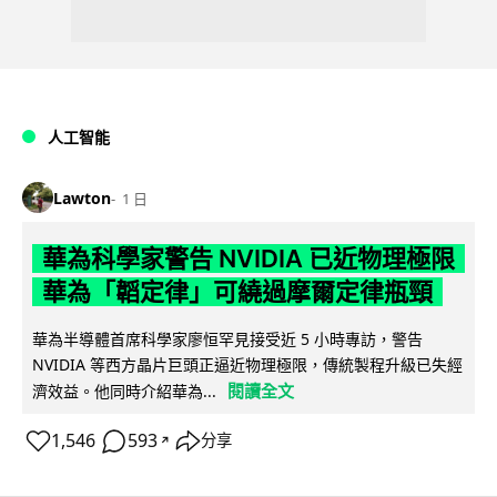
人工智能
Lawton
1 日
華為科學家警告 NVIDIA 已近物理極限
華為「韜定律」可繞過摩爾定律瓶頸
華為半導體首席科學家廖恒罕見接受近 5 小時專訪，警告
NVIDIA 等西方晶片巨頭正逼近物理極限，傳統製程升級已失經
閱讀全文
濟效益。他同時介紹華為...
1,546
593
分享
↗