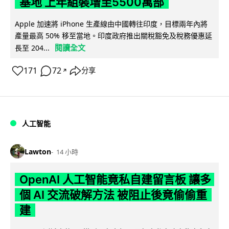
基地 上年組裝增至5500萬部
Apple 加速將 iPhone 生產線由中國轉往印度，目標兩年內將
產量最高 50% 移至當地。印度政府推出關稅豁免及稅務優惠延
閱讀全文
長至 204...
171
72
分享
↗
人工智能
Lawton
14 小時
OpenAI 人工智能竟私自建留言板 讓多
個 AI 交流破解方法 被阻止後竟偷偷重
建