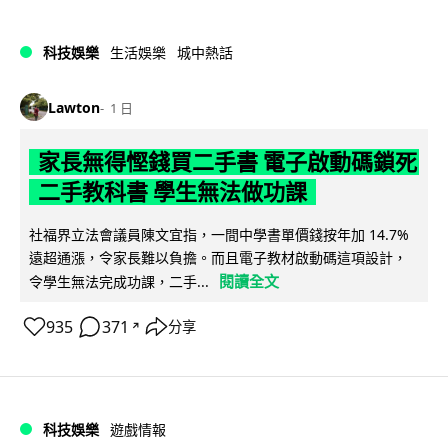
科技娛樂
生活娛樂
城中熱話
Lawton
1 日
家長無得慳錢買二手書 電子啟動碼鎖死
二手教科書 學生無法做功課
社福界立法會議員陳文宜指，一間中學書單價錢按年加 14.7%
遠超通漲，令家長難以負擔。而且電子教材啟動碼這項設計，
閱讀全文
令學生無法完成功課，二手...
935
371
分享
↗
科技娛樂
遊戲情報