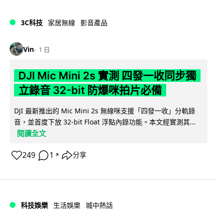
3C科技
家居無線
影音產品
Vin
1 日
DJI Mic Mini 2s 實測 四發一收同步獨
立錄音 32-bit 防爆咪拍片必備
DJI 最新推出的 Mic Mini 2s 無線咪支援「四發一收」分軌錄
音，並首度下放 32-bit Float 浮點內錄功能。本文經實測其...
閱讀全文
249
1
分享
↗
科技娛樂
生活娛樂
城中熱話