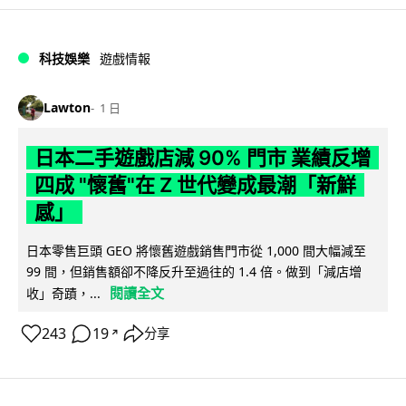
科技娛樂
遊戲情報
Lawton
1 日
日本二手遊戲店減 90% 門市 業績反增
四成 "懷舊"在 Z 世代變成最潮「新鮮
感」
日本零售巨頭 GEO 將懷舊遊戲銷售門市從 1,000 間大幅減至
99 間，但銷售額卻不降反升至過往的 1.4 倍。做到「減店增
閱讀全文
收」奇蹟，...
243
19
分享
↗