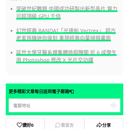
突破世紀難題 中國成功研製出新型晶片 算力
可超頂級 GPU 千倍
幻世經典 BANDAI「光速船 Vectrex」 超古
老家用機迷你復刻 重現經典向量掃描畫面
延世大學牙醫系爆集體造假醜聞 近 6 成學生
用 Photoshop 修改 X 光片交功課
📮
更多精彩文章每日送到電子郵箱
讚好
0
看留言
分享