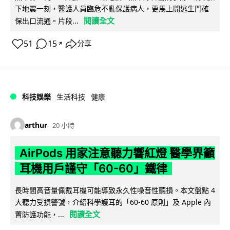
下地震一刻，醫護人員臨危不亂保護病人，更馬上開逃生門確
閱讀全文
保出口流通。片段...
51
15
分享
↗
科技娛樂
生活科技
健康
arthur
20 小時
AirPods 用家注意聽力響紅燈 醫學界籲
耳機用戶謹守「60-60」鐵律
長時間高音量佩戴耳機可能導致永久性噪音性聽損。本文盤點 4
大聽力受損警號，介紹科學護耳的「60-60 原則」及 Apple 內
閱讀全文
置防護功能，...