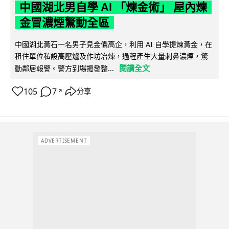
中國湖北男自學 AI 「煉金術」 屋內煉
金冒濃煙驚動全區
中國湖北黃石一名男子見金價高企，利用 AI 自學提煉黃金，在
租住單位私設高壓爐及作坊冶煉，過程產生大量刺鼻濃煙，驚
閱讀全文
動鄰居報警。警方到場揭發整...
105
7
分享
↗
ADVERTISEMENT