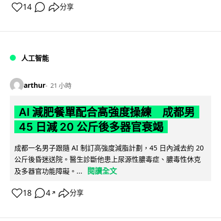
14
分享
人工智能
arthur
21 小時
AI 減肥餐單配合高強度操練 成都男
45 日減 20 公斤後多器官衰竭
成都一名男子跟隨 AI 制訂高強度減脂計劃，45 日內減去約 20
公斤後昏迷送院。醫生診斷他患上尿源性膿毒症、膿毒性休克
閱讀全文
及多器官功能障礙。...
18
4
分享
↗