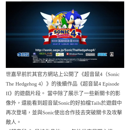
世嘉早前於其官方網站上公開了《超音鼠
（
4
Sonic
》的後續作品《超音鼠
The Hedgehog 4）
4 Episode
》的遊戲片段。 當中除了展示了一些新關卡的影
II
像外，還能看到超音鼠
的好拍檔
於遊戲中
Sonic
Tails
再次登場，並與
使出合作技去突破關卡及攻擊
Sonic
敵人。