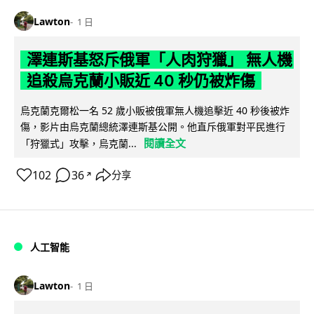
Lawton
1 日
澤連斯基怒斥俄軍「人肉狩獵」 無人機
追殺烏克蘭小販近 40 秒仍被炸傷
烏克蘭克爾松一名 52 歲小販被俄軍無人機追擊近 40 秒後被炸
傷，影片由烏克蘭總統澤連斯基公開。他直斥俄軍對平民進行
閱讀全文
「狩獵式」攻擊，烏克蘭...
102
36
分享
↗
人工智能
Lawton
1 日