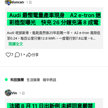
duncan
1 日
Audi 最慳電量產車現身 A2 e-tron 迷
彩造型曝光 快充 26 分鐘充滿 8 成電
Audi 呢部新車，能耗竟然係25年前嘅一半。 A2 e-tron 風阻低
至0.24，每百公里只需12.8 kWh，一度電行到7.8公里。6...
閱讀全文
7
1
分享
↗
科技娛樂
生活娛樂
城中熱話
Vin
1 日
法國 8 月 11 日出新例 未經同意嚴禁