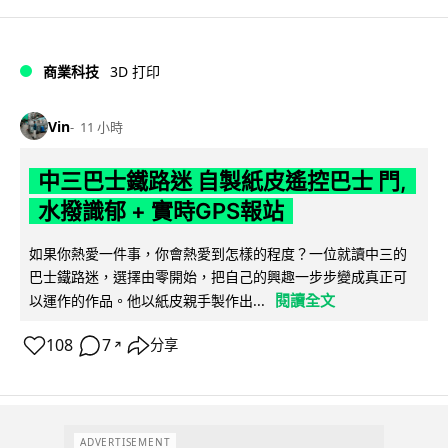
商業科技
3D 打印
Vin
11 小時
中三巴士鐵路迷 自製紙皮遙控巴士 門,
水撥識郁 + 實時GPS報站
如果你熱愛一件事，你會熱愛到怎樣的程度？一位就讀中三的
巴士鐵路迷，選擇由零開始，把自己的興趣一步步變成真正可
閱讀全文
以運作的作品。他以紙皮親手製作出...
108
7
分享
↗
ADVERTISEMENT