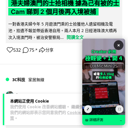
港夫婦澳門的士拾相機 據為己有被的士
Cam 睇到 2 個月後再入境被捕
一對香港夫婦今年 5 月遊澳門乘的士拾獲他人遺留相機及電
池，拾遺不報並帶返香港自用。兩人本月 2 日經港珠澳大橋再
閱讀全文
次入境澳門時，被治安警察局...
×
532
75
分享
↗
3C科技
家居無線
Vin
1 日
本網站正使用 Cookie
我們使用 Cookie 改善網站體驗。 繼續使用
🎵
逾 20 款平價路由器爆後門 每 35 秒自
⛶
我們的網站即表示您同意我們的
Cookie 政
策
。
動連線回中國 全球 10 萬用家私隱堪憂
📖 詳細評測
→