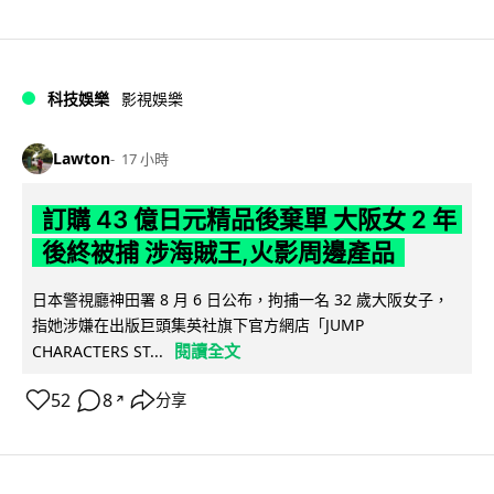
科技娛樂
影視娛樂
Lawton
17 小時
訂購 43 億日元精品後棄單 大阪女 2 年
後終被捕 涉海賊王,火影周邊產品
日本警視廳神田署 8 月 6 日公布，拘捕一名 32 歲大阪女子，
指她涉嫌在出版巨頭集英社旗下官方網店「JUMP
閱讀全文
CHARACTERS ST...
52
8
分享
↗