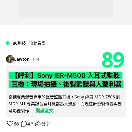
3C科技
流動音樂
89
Lawton
1 日
【評測】Sony IER-M500 入耳式監聽
耳機：現場拍攝、後製監聽與人聲利器
談到專業混音專用的聲音監聽耳機，Sony 經典 MDR-7506 到
MDR-M1 專業錄音室耳機都為人熟悉。而現在舞台製作者與創
閱讀全文
意影像製作...
36
4
分享
↗