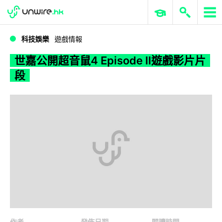
WWDC 2026
GenAI 與雲端科技專區
ERP 與商業 AI
世嘉公開超音鼠4 Episode II遊戲影片片段
科技娛樂
遊戲情報
世嘉公開超音鼠4 Episode II遊戲影片片
段
作者
發佈日期
閱讀時間