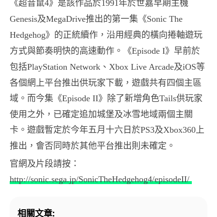
《超音鼠
》是該作品於
年於世嘉早期主機
4
1991
及
推出的第一集《
Genesis
MegaDrive
Sonic The
》的正統續作，沿用經典的橫向捲軸遊玩
Hedgehog
方式與節奏明快的高速動作。《
》早前於
Episode I
包括
、
及
等
PlayStation Network
Xbox Live Arcade
iOS
各個網上平台推出供玩家下載，遊戲共有四個主區
域。而今集《
》除了新增角色
供玩家
Episode II
Tails
使用之外，已確定追加城堡及冰雪地域兩個主關
卡。遊戲暫定於今年五月十六日於
及
上
PS3
Xbox360
推出，會否同時於其他平台推出則未確定。
官網及片段請按：
http://sonic.sega.jp/SonicTheHedgehog4/episodeII/
相關文章: