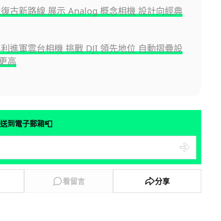
 走復古新路線 展示 Analog 概念相機 設計向經典
 專利進軍雲台相機 挑戰 DJI 領先地位 自動摺疊設
更高
📮
送到電子郵箱
看留言
分享