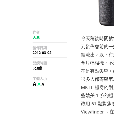
作者
天恩
今天稍後時間就會正
到發佈會前的一些
發佈日期
2012-03-02
經流出，以下有
全片幅相機，不過
閱讀時間
5分鐘
在是有點失望，
字體大小
很多人都寄望第
A
A
A
MK III 機
些媲美 1 系的機能
改用 61 點對焦系
Viewfinde