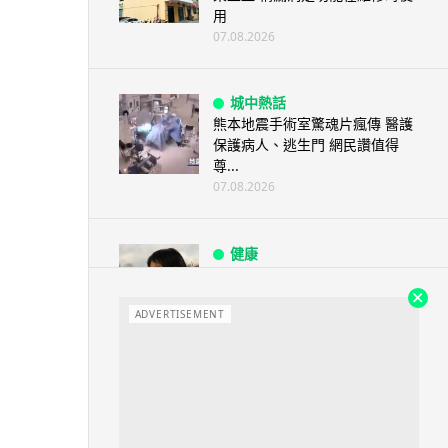
用
07.08.2026
城中熱話
熊本地震手術室驚魂片瘋傳 醫護
保護病人、逃生門 網民讚值得
尊...
07.08.2026
健康
AirPods 用家注意聽力響紅燈 醫
學界籲耳機用戶謹守「60-60」...
ADVERTISEMENT
07.08.2026
人工智能
AI 減肥餐單配合高強度操練 成
都男 45 日減 20 公斤後多器官
衰...