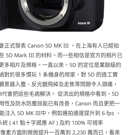
式發表 Canon 5D MK III ，在上海有人已經拍
 5D Mark III 的材料。而一些相信是官方的相片已
更多相片及規格。一直以來，5D 的定位是業餘級的
對於很多慣玩 1 系機身的用家，對 5D 的造工實
觀景器入塵、反光鏡飛掉及走焦等問題令人頭痛，
3代會把這些毛病解決。 從流出的規格中看到，5D
身的耐用性及防水防塵效能已有改善，Canon 而且更把一
注入 5D MK III中，例如連拍速度提升到 6 fps 、
統 ( 41 點十字感應 AF ) 及約 100% 可視率
r 。在像素方面則微微提升一百萬到 2,230 萬而已，看來