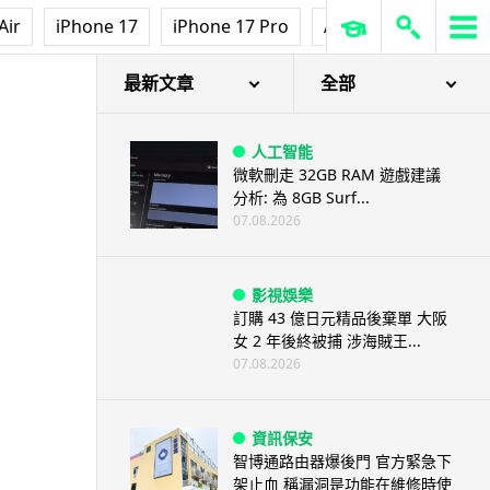
Air
iPhone 17
iPhone 17 Pro
AirPods Pro 3
Ap
最新文章
全部
人工智能
微軟刪走 32GB RAM 遊戲建議
分析: 為 8GB Surf...
07.08.2026
影視娛樂
訂購 43 億日元精品後棄單 大阪
女 2 年後終被捕 涉海賊王...
07.08.2026
資訊保安
智博通路由器爆後門 官方緊急下
架止血 稱漏洞是功能在維修時使