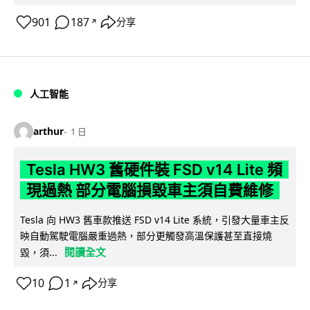
901
187
分享
↗
人工智能
arthur
1 日
Tesla HW3 舊硬件裝 FSD v14 Lite 頻
現過熱 部分電腦損毀車主須自費維修
Tesla 向 HW3 舊車款推送 FSD v14 Lite 系統，引發大量車主反
映自動駕駛電腦嚴重過熱，部分更觸發高溫保護甚至直接燒
閱讀全文
毀，須...
10
1
分享
↗