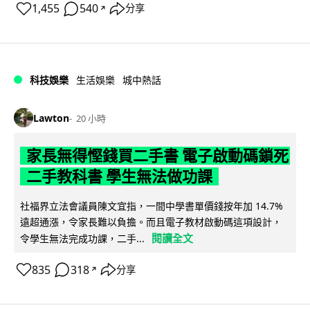
1,455
540
分享
↗
科技娛樂
生活娛樂
城中熱話
Lawton
20 小時
家長無得慳錢買二手書 電子啟動碼鎖死
二手教科書 學生無法做功課
社福界立法會議員陳文宜指，一間中學書單價錢按年加 14.7%
遠超通漲，令家長難以負擔。而且電子教材啟動碼這項設計，
閱讀全文
令學生無法完成功課，二手...
835
318
分享
↗