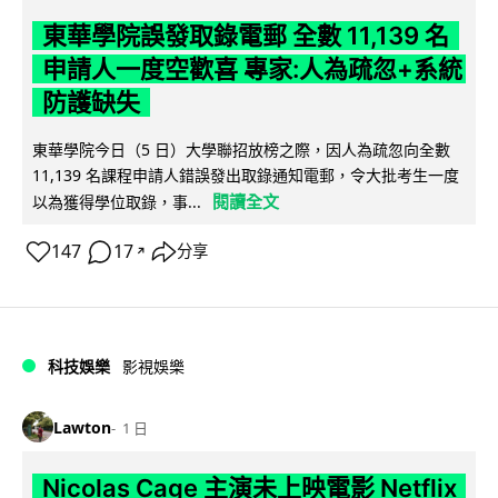
東華學院誤發取錄電郵 全數 11,139 名
申請人一度空歡喜 專家:人為疏忽+系統
防護缺失
東華學院今日（5 日）大學聯招放榜之際，因人為疏忽向全數
11,139 名課程申請人錯誤發出取錄通知電郵，令大批考生一度
閱讀全文
以為獲得學位取錄，事...
147
17
分享
↗
科技娛樂
影視娛樂
Lawton
1 日
Nicolas Cage 主演未上映電影 Netflix