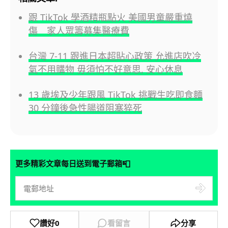
跟 TikTok 學酒精瓶點火 美國男童嚴重燒
傷 家人眾籌募集醫療費
台灣 7-11 跟進日本超貼心政策 允進店吹冷
氣不用購物 毋須怕不好意思, 安心休息
13 歲埃及少年跟風 TikTok 挑戰生吃即食麵
30 分鐘後急性腸道阻塞猝死
📮
更多精彩文章每日送到電子郵箱
讚好
0
看留言
分享