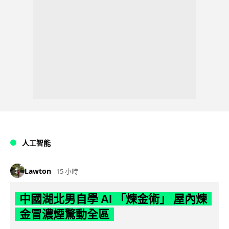
人工智能
Lawton
15 小時
中國湖北男自學 AI 「煉金術」 屋內煉
金冒濃煙驚動全區