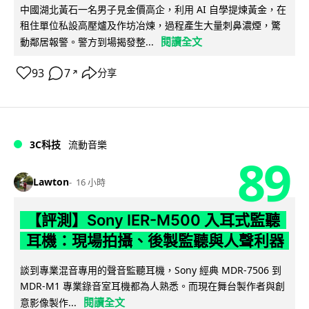
中國湖北黃石一名男子見金價高企，利用 AI 自學提煉黃金，在
租住單位私設高壓爐及作坊冶煉，過程產生大量刺鼻濃煙，驚
閱讀全文
動鄰居報警。警方到場揭發整...
93
7
分享
↗
3C科技
流動音樂
89
Lawton
16 小時
【評測】Sony IER-M500 入耳式監聽
耳機：現場拍攝、後製監聽與人聲利器
談到專業混音專用的聲音監聽耳機，Sony 經典 MDR-7506 到
MDR-M1 專業錄音室耳機都為人熟悉。而現在舞台製作者與創
閱讀全文
意影像製作...