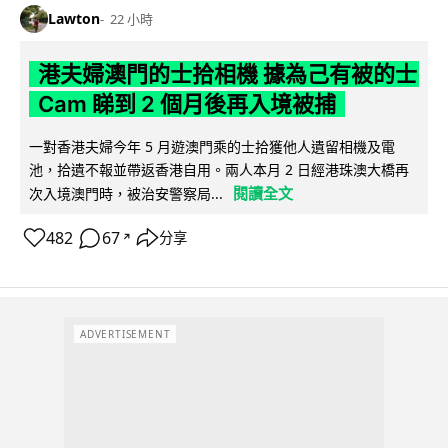
Lawton
22 小時
港夫婦澳門的士拾相機 據為己有被的士
Cam 睇到 2 個月後再入境被捕
一對香港夫婦今年 5 月遊澳門乘的士拾獲他人遺留相機及電
池，拾遺不報並帶返香港自用。兩人本月 2 日經港珠澳大橋再
閱讀全文
次入境澳門時，被治安警察局...
482
67
分享
↗
ADVERTISEMENT