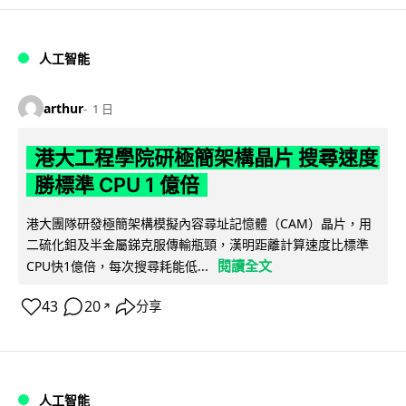
人工智能
arthur
1 日
港大工程學院研極簡架構晶片 搜尋速度
勝標準 CPU 1 億倍
港大團隊研發極簡架構模擬內容尋址記憶體（CAM）晶片，用
二硫化鉬及半金屬銻克服傳輸瓶頸，漢明距離計算速度比標準
閱讀全文
CPU快1億倍，每次搜尋耗能低...
43
20
分享
↗
人工智能