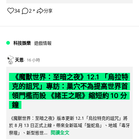
34
2
分享
↗
科技娛樂
遊戲情報
天恩
16 小時
《魔獸世界：至暗之夜》12.1 「烏拉特
克的詛咒」專訪：巢穴不為提高世界首
領門檻而設 《諸王之眠》縮短約 10 分
鐘
《魔獸世界：至暗之夜》版本更新 12.1「烏拉特克的詛咒」將
於 8 月 13 日正式上線，帶來全新區域「盤蛇島」、地城「毒牙
閱讀全文
祭壇」、新型態世...