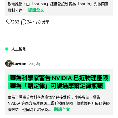
致電推銷，由「opt-out」拒接登記制轉為「opt-in」先徵同意
閱讀全文
機制。違...
282
24
分享
↗
人工智能
Lawton
20 小時
華為科學家警告 NVIDIA 已近物理極限
華為「韜定律」可繞過摩爾定律瓶頸
華為半導體首席科學家廖恒罕見接受近 5 小時專訪，警告
NVIDIA 等西方晶片巨頭正逼近物理極限，傳統製程升級已失經
閱讀全文
濟效益。他同時介紹華為...