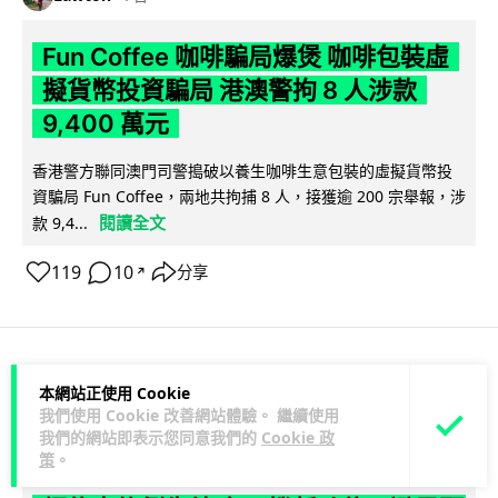
Fun Coffee 咖啡騙局爆煲 咖啡包裝虛
擬貨幣投資騙局 港澳警拘 8 人涉款
9,400 萬元
香港警方聯同澳門司警搗破以養生咖啡生意包裝的虛擬貨幣投
資騙局 Fun Coffee，兩地共拘捕 8 人，接獲逾 200 宗舉報，涉
閱讀全文
款 9,4...
119
10
分享
↗
科技娛樂
生活科技
智慧城市
本網站正使用 Cookie
我們使用 Cookie 改善網站體驗。 繼續使用
我們的網站即表示您同意我們的
Cookie 政
Lawton
1 日
策
。