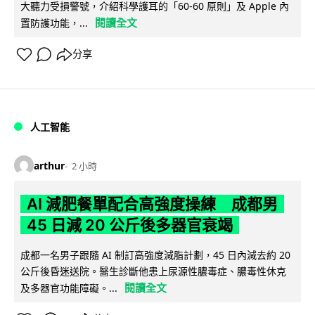
大聽力受損警號，介紹科學護耳的「60-60 原則」及 Apple 內
閱讀全文
置防護功能，...
分享
人工智能
arthur
2 小時
AI 減肥餐單配合高強度操練 成都男
45 日減 20 公斤後多器官衰竭
成都一名男子跟隨 AI 制訂高強度減脂計劃，45 日內減去約 20
公斤後昏迷送院。醫生診斷他患上尿源性膿毒症、膿毒性休克
閱讀全文
及多器官功能障礙。...