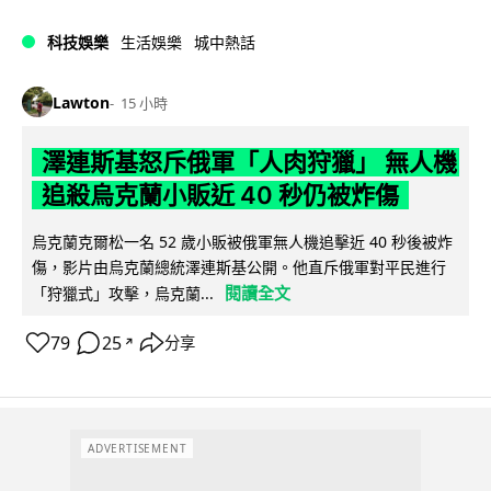
科技娛樂
生活娛樂
城中熱話
Lawton
15 小時
澤連斯基怒斥俄軍「人肉狩獵」 無人機
追殺烏克蘭小販近 40 秒仍被炸傷
烏克蘭克爾松一名 52 歲小販被俄軍無人機追擊近 40 秒後被炸
傷，影片由烏克蘭總統澤連斯基公開。他直斥俄軍對平民進行
閱讀全文
「狩獵式」攻擊，烏克蘭...
79
25
分享
↗
ADVERTISEMENT