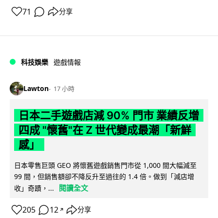
71
分享
科技娛樂
遊戲情報
Lawton
17 小時
日本二手遊戲店減 90% 門市 業績反增
四成 "懷舊"在 Z 世代變成最潮「新鮮
感」
日本零售巨頭 GEO 將懷舊遊戲銷售門市從 1,000 間大幅減至
99 間，但銷售額卻不降反升至過往的 1.4 倍。做到「減店增
閱讀全文
收」奇蹟，...
205
12
分享
↗