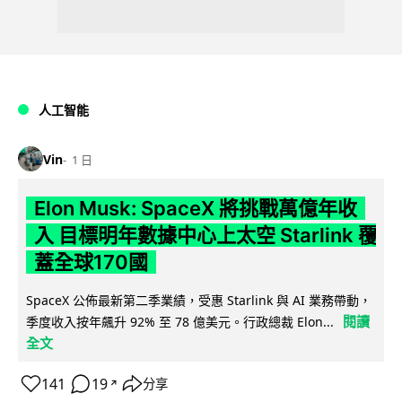
人工智能
Vin
1 日
Elon Musk: SpaceX 將挑戰萬億年收
入 目標明年數據中心上太空 Starlink 覆
蓋全球170國
SpaceX 公佈最新第二季業績，受惠 Starlink 與 AI 業務帶動，
閱讀
季度收入按年飆升 92% 至 78 億美元。行政總裁 Elon...
全文
141
19
分享
↗