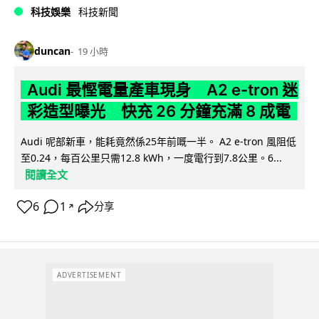
科技娛樂
科技新聞
duncan
19 小時
Audi 最慳電量產車現身 A2 e-tron 迷
彩造型曝光 快充 26 分鐘充滿 8 成電
Audi 呢部新車，能耗竟然係25年前嘅一半。 A2 e-tron 風阻低
至0.24，每百公里只需12.8 kWh，一度電行到7.8公里。6...
閱讀全文
6
1
分享
↗
ADVERTISEMENT