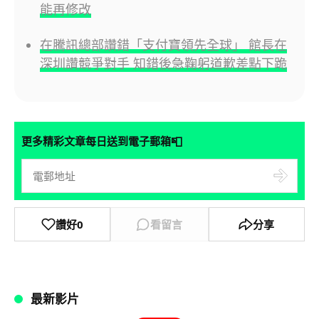
能再修改
在騰訊總部讚錯「支付寶領先全球」 館長在
深圳讚競爭對手 知錯後急鞠躬道歉差點下跪
📮
更多精彩文章每日送到電子郵箱
讚好
0
看留言
分享
最新影片