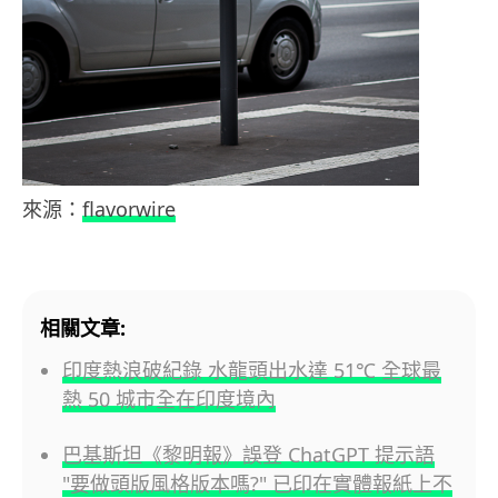
來源：
flavorwire
相關文章:
印度熱浪破紀錄 水龍頭出水達 51℃ 全球最
熱 50 城市全在印度境內
巴基斯坦《黎明報》誤登 ChatGPT 提示語
"要做頭版風格版本嗎?" 已印在實體報紙上不