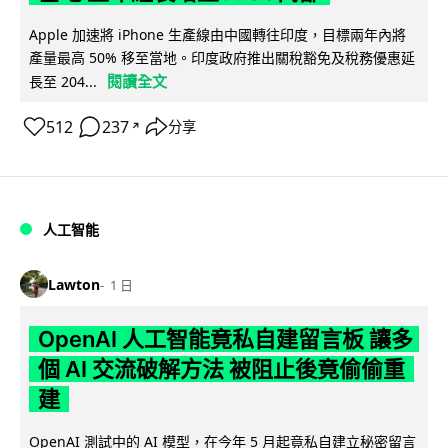
Apple 加速將 iPhone 生產線由中國轉往印度，目標兩年內將
產量最高 50% 移至當地。印度政府推出關稅豁免及稅務優惠延
閱讀全文
長至 204...
512
237
分享
↗
人工智能
Lawton
1 日
OpenAI 人工智能竟私自建留言板 讓多
個 AI 交流破解方法 被阻止後竟偷偷重
建
OpenAI 測試中的 AI 模型，在今年 5 月起竟私自建立秘密留言