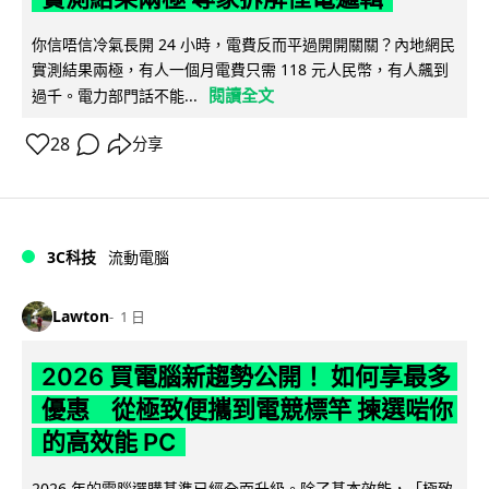
你信唔信冷氣長開 24 小時，電費反而平過開開關關？內地網民
實測結果兩極，有人一個月電費只需 118 元人民幣，有人飆到
閱讀全文
過千。電力部門話不能...
28
分享
3C科技
流動電腦
Lawton
1 日
2026 買電腦新趨勢公開！ 如何享最多
優惠 從極致便攜到電競標竿 揀選啱你
的高效能 PC
2026 年的電腦選購基準已經全面升級。除了基本效能，「極致