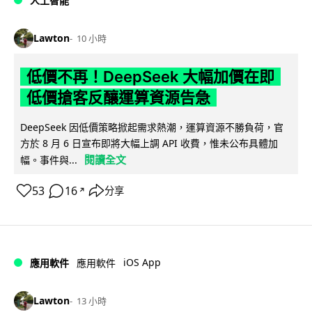
人工智能
Lawton
10 小時
低價不再！DeepSeek 大幅加價在即
低價搶客反釀運算資源告急
DeepSeek 因低價策略掀起需求熱潮，運算資源不勝負荷，官
方於 8 月 6 日宣布即將大幅上調 API 收費，惟未公布具體加
閱讀全文
幅。事件與...
53
16
分享
↗
iOS App
應用軟件
應用軟件
Lawton
13 小時