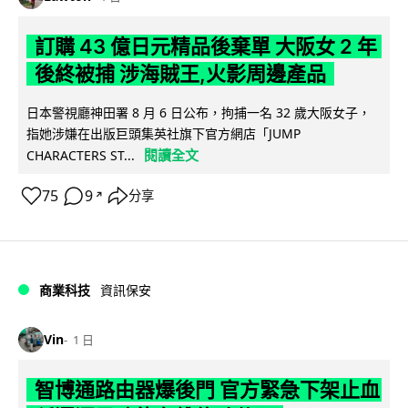
訂購 43 億日元精品後棄單 大阪女 2 年
後終被捕 涉海賊王,火影周邊產品
日本警視廳神田署 8 月 6 日公布，拘捕一名 32 歲大阪女子，
指她涉嫌在出版巨頭集英社旗下官方網店「JUMP
閱讀全文
CHARACTERS ST...
75
9
分享
↗
商業科技
資訊保安
Vin
1 日
智博通路由器爆後門 官方緊急下架止血