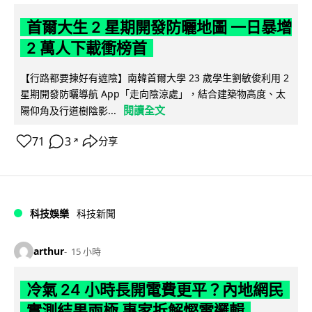
首爾大生 2 星期開發防曬地圖 一日暴增
2 萬人下載衝榜首
【行路都要揀好有遮陰】南韓首爾大學 23 歲學生劉敏俊利用 2
星期開發防曬導航 App「走向陰涼處」，結合建築物高度、太
閱讀全文
陽仰角及行道樹陰影...
71
3
分享
↗
科技娛樂
科技新聞
arthur
15 小時
冷氣 24 小時長開電費更平？內地網民
實測結果兩極 專家拆解慳電邏輯