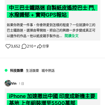
中三巴士鐵路迷 自製紙皮遙控巴士 門,
水撥識郁 + 實時GPS報站
如果你熱愛一件事，你會熱愛到怎樣的程度？一位就讀中三的
巴士鐵路迷，選擇由零開始，把自己的興趣一步步變成真正可
閱讀全文
以運作的作品。他以紙皮親手製作出...
3,652
210
分享
↗
科技娛樂
生活娛樂
城中熱話
Vin
1 日
iPhone 加速撤出中國 印度成新機主要
基地 上年組裝增至5500萬部