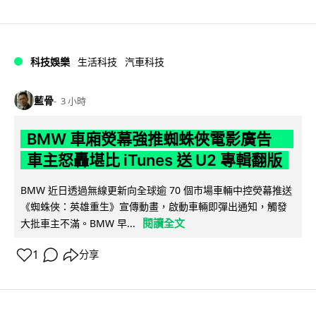
科技娛樂
生活科技
汽車科技
藍骨
3 小時
BMW 車廂熒幕強推蜘蛛俠電影廣告
車主怒轟堪比 iTunes 送 U2 專輯翻版
BMW 近日透過無線更新向全球逾 70 個市場車輛中控熒幕推送
《蜘蛛俠：英雄重生》宣傳動畫，啟動車輛即彈出通知，觸發
閱讀全文
大批車主不滿。BMW 早...
1
分享