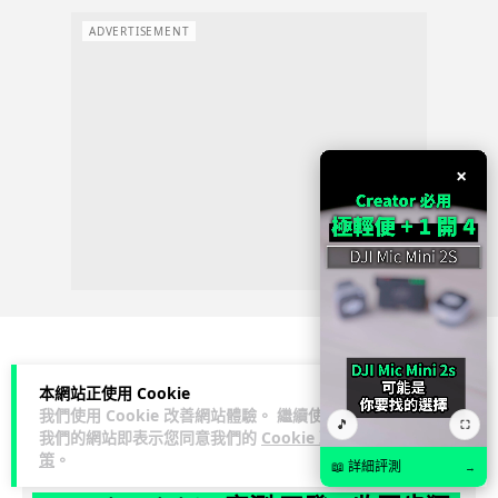
ADVERTISEMENT
×
3C科技
家居無線
影音產品
本網站正使用 Cookie
我們使用 Cookie 改善網站體驗。 繼續使用
🎵
⛶
我們的網站即表示您同意我們的
Cookie 政
Vin
2 日
策
。
📖 詳細評測
→