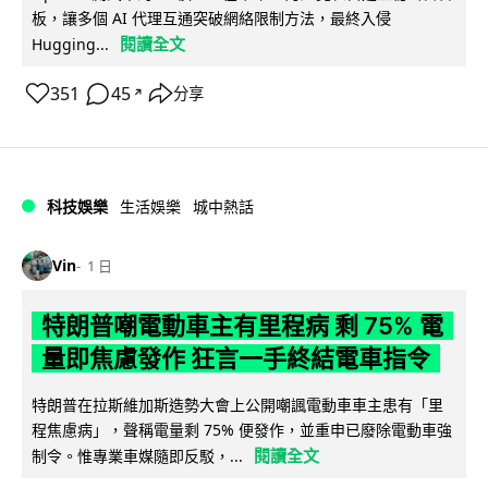
板，讓多個 AI 代理互通突破網絡限制方法，最終入侵
閱讀全文
Hugging...
351
45
分享
↗
科技娛樂
生活娛樂
城中熱話
Vin
1 日
特朗普嘲電動車主有里程病 剩 75% 電
量即焦慮發作 狂言一手終結電車指令
特朗普在拉斯維加斯造勢大會上公開嘲諷電動車車主患有「里
程焦慮病」，聲稱電量剩 75% 便發作，並重申已廢除電動車強
閱讀全文
制令。惟專業車媒隨即反駁，...