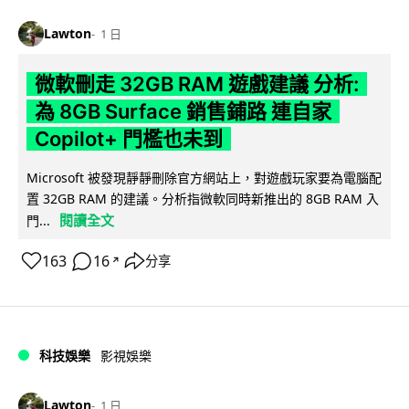
Lawton
1 日
微軟刪走 32GB RAM 遊戲建議 分析:
為 8GB Surface 銷售鋪路 連自家
Copilot+ 門檻也未到
Microsoft 被發現靜靜刪除官方網站上，對遊戲玩家要為電腦配
置 32GB RAM 的建議。分析指微軟同時新推出的 8GB RAM 入
閱讀全文
門...
163
16
分享
↗
科技娛樂
影視娛樂
Lawton
1 日