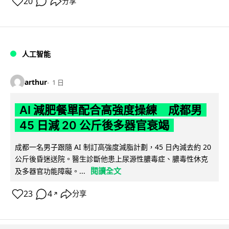
20
分享
人工智能
arthur
1 日
AI 減肥餐單配合高強度操練 成都男
45 日減 20 公斤後多器官衰竭
成都一名男子跟隨 AI 制訂高強度減脂計劃，45 日內減去約 20
公斤後昏迷送院。醫生診斷他患上尿源性膿毒症、膿毒性休克
閱讀全文
及多器官功能障礙。...
23
4
分享
↗