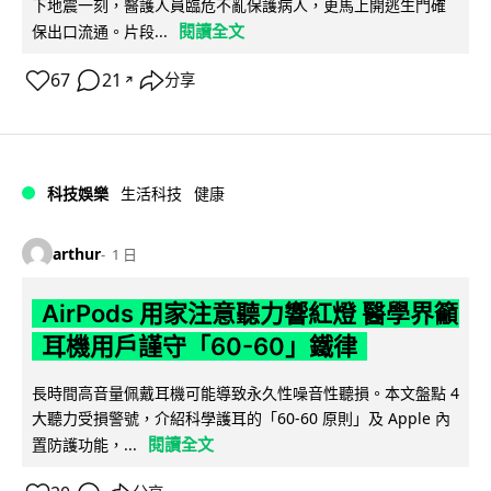
下地震一刻，醫護人員臨危不亂保護病人，更馬上開逃生門確
閱讀全文
保出口流通。片段...
67
21
分享
↗
科技娛樂
生活科技
健康
arthur
1 日
AirPods 用家注意聽力響紅燈 醫學界籲
耳機用戶謹守「60-60」鐵律
長時間高音量佩戴耳機可能導致永久性噪音性聽損。本文盤點 4
大聽力受損警號，介紹科學護耳的「60-60 原則」及 Apple 內
閱讀全文
置防護功能，...