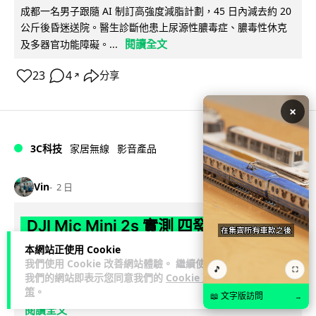
成都一名男子跟隨 AI 制訂高強度減脂計劃，45 日內減去約 20
公斤後昏迷送院。醫生診斷他患上尿源性膿毒症、膿毒性休克
閱讀全文
及多器官功能障礙。...
23
4
分享
↗
×
3C科技
家居無線
影音產品
Vin
2 日
DJI Mic Mini 2s 實測 四發一收同步獨
立錄音 32-bit 防爆咪拍片必備
本網站正使用 Cookie
我們使用 Cookie 改善網站體驗。 繼續使用
🎵
⛶
DJI 最新推出的 Mic Mini 2s 無線咪支援「四發一收」分軌錄
我們的網站即表示您同意我們的
Cookie 政
策
。
音，並首度下放 32-bit Float 浮點內錄功能。本文經實測其...
📖 文字版訪問
→
閱讀全文