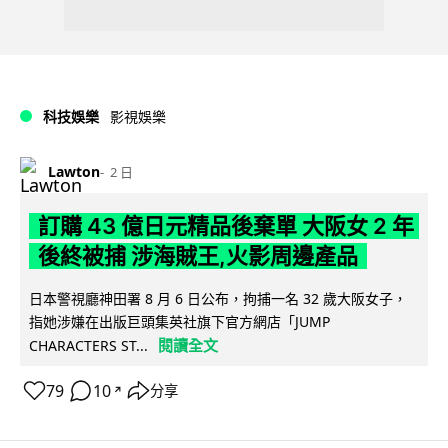
科技娛樂
影視娛樂
Lawton
2 日
訂購 43 億日元精品後棄單 大阪女 2 年
後終被捕 涉海賊王,火影周邊產品
日本警視廳神田署 8 月 6 日公布，拘捕一名 32 歲大阪女子，
指她涉嫌在出版巨頭集英社旗下官方網店「JUMP
閱讀全文
CHARACTERS ST...
79
10
分享
↗