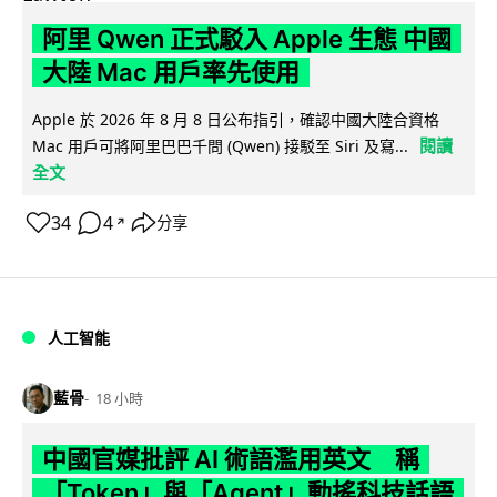
阿里 Qwen 正式駁入 Apple 生態 中國
大陸 Mac 用戶率先使用
Apple 於 2026 年 8 月 8 日公布指引，確認中國大陸合資格
閱讀
Mac 用戶可將阿里巴巴千問 (Qwen) 接駁至 Siri 及寫...
全文
34
4
分享
↗
人工智能
藍骨
18 小時
中國官媒批評 AI 術語濫用英文 稱
「Token」與「Agent」動搖科技話語