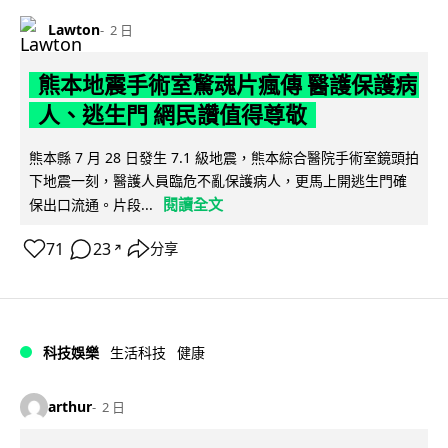
Lawton
2 日
熊本地震手術室驚魂片瘋傳 醫護保護病
人、逃生門 網民讚值得尊敬
熊本縣 7 月 28 日發生 7.1 級地震，熊本綜合醫院手術室鏡頭拍
下地震一刻，醫護人員臨危不亂保護病人，更馬上開逃生門確
閱讀全文
保出口流通。片段...
71
23
分享
↗
科技娛樂
生活科技
健康
arthur
2 日