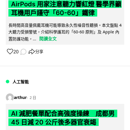
AirPods 用家注意聽力響紅燈 醫學界籲
耳機用戶謹守「60-60」鐵律
長時間高音量佩戴耳機可能導致永久性噪音性聽損。本文盤點 4
大聽力受損警號，介紹科學護耳的「60-60 原則」及 Apple 內
閱讀全文
置防護功能，...
20
分享
人工智能
arthur
2 日
AI 減肥餐單配合高強度操練 成都男
45 日減 20 公斤後多器官衰竭