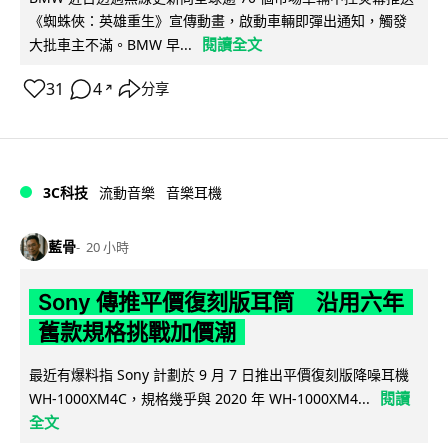
《蜘蛛俠：英雄重生》宣傳動畫，啟動車輛即彈出通知，觸發
閱讀全文
大批車主不滿。BMW 早...
31
4
分享
↗
3C科技
流動音樂
音樂耳機
藍骨
20 小時
Sony 傳推平價復刻版耳筒 沿用六年
舊款規格挑戰加價潮
最近有爆料指 Sony 計劃於 9 月 7 日推出平價復刻版降噪耳機
閱讀
WH-1000XM4C，規格幾乎與 2020 年 WH-1000XM4...
全文