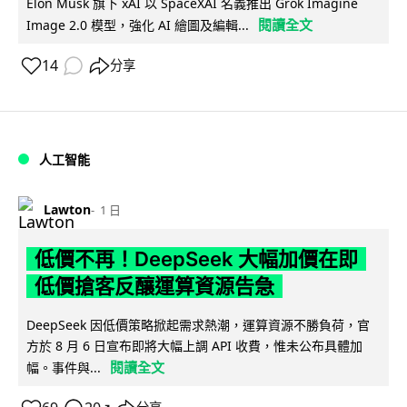
Elon Musk 旗下 xAI 以 SpaceXAI 名義推出 Grok Imagine
閱讀全文
Image 2.0 模型，強化 AI 繪圖及編輯...
14
分享
人工智能
Lawton
1 日
低價不再！DeepSeek 大幅加價在即
低價搶客反釀運算資源告急
DeepSeek 因低價策略掀起需求熱潮，運算資源不勝負荷，官
方於 8 月 6 日宣布即將大幅上調 API 收費，惟未公布具體加
閱讀全文
幅。事件與...