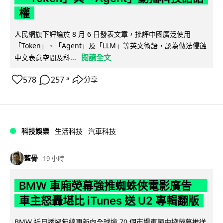
權
人民網旗下評論於 8 月 6 日發表文章，批評中國廣泛使用
「Token」、「Agent」及「LLM」等英文術語，認為做法侵蝕
閱讀全文
中文表意空間及科...
578
257
分享
↗
科技娛樂
生活科技
汽車科技
藍骨
19 小時
BMW 車廂熒幕強推蜘蛛俠電影廣告
車主怒轟堪比 iTunes 送 U2 專輯翻版
BMW 近日透過無線更新向全球逾 70 個市場車輛中控熒幕推送