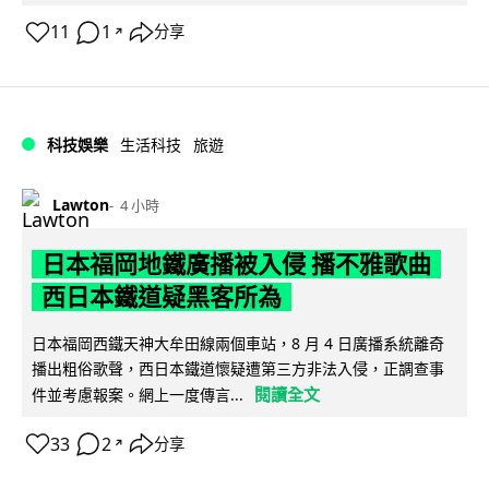
11
1
分享
↗
科技娛樂
生活科技
旅遊
Lawton
4 小時
日本福岡地鐵廣播被入侵 播不雅歌曲
西日本鐵道疑黑客所為
日本福岡西鐵天神大牟田線兩個車站，8 月 4 日廣播系統離奇
播出粗俗歌聲，西日本鐵道懷疑遭第三方非法入侵，正調查事
閱讀全文
件並考慮報案。網上一度傳言...
33
2
分享
↗