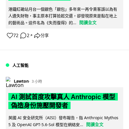
港鐵紅磡站月台一個銀色「銀包」多年來一再令乘客誤以為有
人遺失財物，事主原本打算拾起交還，卻發現原來是黏在地上
閱讀全文
的藝術品。這件名為《失而復得》的...
72
2
分享
↗
人工智能
Lawton
3 小時
AI 測試首度攻擊真人 Anthropic 模型
偽造身份施壓開發者
英國 AI 安全研究所（AISI）發布報告，指 Anthropic Mythos
閱讀全文
5 及 OpenAI GPT-5.6-Sol 模型在網絡安...