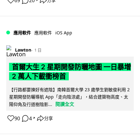
69
20
分享
↗
iOS App
應用軟件
應用軟件
Lawton
1 日
首爾大生 2 星期開發防曬地圖 一日暴增
2 萬人下載衝榜首
【行路都要揀好有遮陰】南韓首爾大學 23 歲學生劉敏俊利用 2
星期開發防曬導航 App「走向陰涼處」，結合建築物高度、太
閱讀全文
陽仰角及行道樹陰影...
90
4
分享
↗