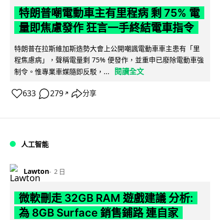
特朗普嘲電動車主有里程病 剩 75% 電
量即焦慮發作 狂言一手終結電車指令
特朗普在拉斯維加斯造勢大會上公開嘲諷電動車車主患有「里
程焦慮病」，聲稱電量剩 75% 便發作，並重申已廢除電動車強
閱讀全文
制令。惟專業車媒隨即反駁，...
633
279
分享
↗
人工智能
Lawton
2 日
微軟刪走 32GB RAM 遊戲建議 分析:
為 8GB Surface 銷售鋪路 連自家