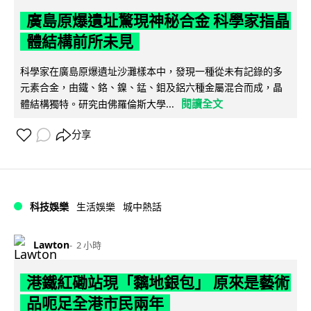
廣島原爆遺址驚現神秘合金 科學家指晶
體結構前所未見
科學家在廣島原爆遺址沙灘樣本中，發現一種從未有記錄的多
元素合金，由鐵、鉻、鎳、錳、鉬及鋁六種金屬混合而成，晶
閱讀全文
體結構獨特。研究由佛羅倫斯大學...
分享
科技娛樂
生活娛樂
城中熱話
Lawton
2 小時
港鐵紅磡站現「黐地銀包」 原來是藝術
品呃足全港市民兩年