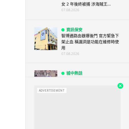
女 2 年後終被捕 涉海賊王...
07.08.2026
資訊保安
智博通路由器爆後門 官方緊急下
架止血 稱漏洞是功能在維修時使
用
07.08.2026
城中熱話
熊本地震手術室驚魂片瘋傳 醫護
保護病人、逃生門 網民讚值得
尊...
ADVERTISEMENT
07.08.2026
健康
AirPods 用家注意聽力響紅燈 醫
學界籲耳機用戶謹守「60-60」...