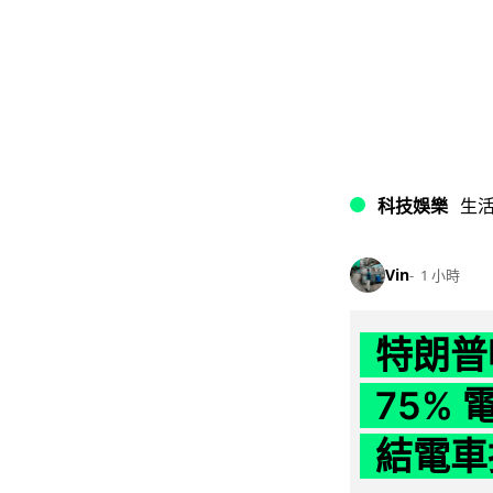
科技娛樂
生
Vin
1 小時
特朗普
75%
結電車