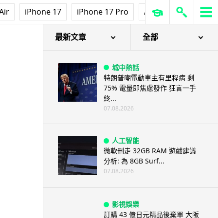
Air
iPhone 17
iPhone 17 Pro
AirPods Pro 3
Ap
最新文章
全部
城中熱話
特朗普嘲電動車主有里程病 剩
75% 電量即焦慮發作 狂言一手
終...
07.08.2026
人工智能
微軟刪走 32GB RAM 遊戲建議
分析: 為 8GB Surf...
07.08.2026
影視娛樂
訂購 43 億日元精品後棄單 大阪