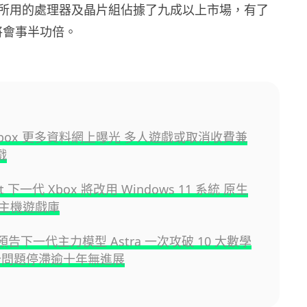
 內裡所用的處理器及晶片組佔據了九成以上市場，有了
，將會事半功倍。
Xbox 更多資料網上曝光 多人遊戲或取消收費兼
戲
oft 下一代 Xbox 將改用 Windows 11 系統 原生
主機遊戲庫
I 預告下一代主力模型 Astra 一次攻破 10 大數學
分問題停滯逾十年無進展