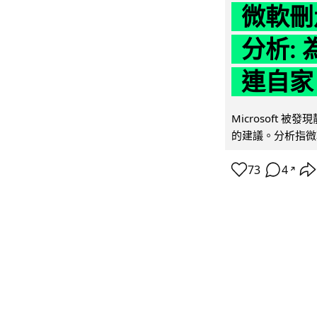
微軟刪走
分析: 
連自家 
Microsoft 
的建議。分析指微軟同
73
4
↗