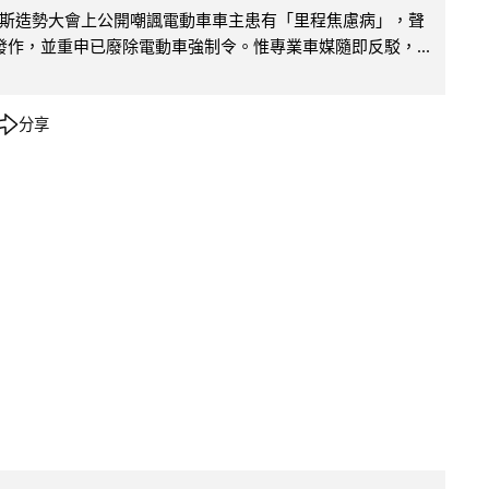
斯造勢大會上公開嘲諷電動車車主患有「里程焦慮病」，聲
便發作，並重申已廢除電動車強制令。惟專業車媒隨即反駁，...
分享