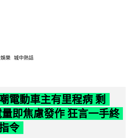
活娛樂
城中熱話
嘲電動車主有里程病 剩
 電量即焦慮發作 狂言一手終
指令