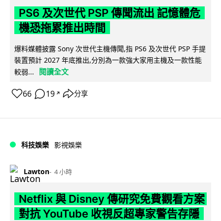
PS6 及次世代 PSP 傳聞流出 記憶體危
機恐拖累推出時間
爆料媒體披露 Sony 次世代主機傳聞,指 PS6 及次世代 PSP 手提
裝置預計 2027 年底推出,分別為一款強大家用主機及一款性能
閱讀全文
較弱...
66
19
分享
↗
科技娛樂
影視娛樂
Lawton
4 小時
Netflix 與 Disney 傳研究免費觀看方案
對抗 YouTube 收視反超專家警告存隱