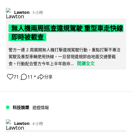
Lawton
3 小時
無人機兩周巡查違規駕駛 重型車走快線
即時被截查
警方一連 2 周展開無人機打擊違規駕駛行動，重點打擊不專注
駕駛及重型車輛使用快線，一旦發現違規即由地面交通警截
閱讀全文
查。行動配合警方今年上半年致命...
71
11
分享
↗
科技娛樂
遊戲情報
Lawton
4 小時