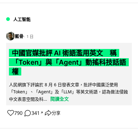
人工智能
藍骨
1 日
中國官媒批評 AI 術語濫用英文 稱
「Token」與「Agent」動搖科技話語
權
人民網旗下評論於 8 月 6 日發表文章，批評中國廣泛使用
「Token」、「Agent」及「LLM」等英文術語，認為做法侵蝕
閱讀全文
中文表意空間及科...
790
341
分享
↗