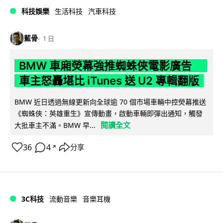
科技娛樂
生活科技
汽車科技
藍骨
1 日
BMW 車廂熒幕強推蜘蛛俠電影廣告
車主怒轟堪比 iTunes 送 U2 專輯翻版
BMW 近日透過無線更新向全球逾 70 個市場車輛中控熒幕推送
《蜘蛛俠：英雄重生》宣傳動畫，啟動車輛即彈出通知，觸發
閱讀全文
大批車主不滿。BMW 早...
36
4
分享
↗
3C科技
流動音樂
音樂耳機