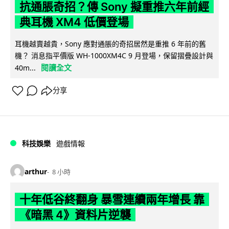
抗通脹奇招？傳 Sony 擬重推六年前經
典耳機 XM4 低價登場
耳機越賣越貴，Sony 應對通脹的奇招居然是重推 6 年前的舊
機？ 消息指平價版 WH-1000XM4C 9 月登場，保留摺疊設計與
閱讀全文
40m...
分享
科技娛樂
遊戲情報
arthur
8 小時
十年低谷終翻身 暴雪連續兩年增長 靠
《暗黑 4》資料片逆襲