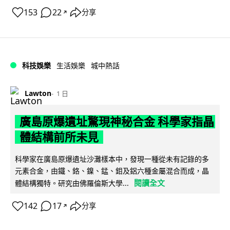
153
22
分享
↗
科技娛樂
生活娛樂
城中熱話
Lawton
1 日
廣島原爆遺址驚現神秘合金 科學家指晶
體結構前所未見
科學家在廣島原爆遺址沙灘樣本中，發現一種從未有記錄的多
元素合金，由鐵、鉻、鎳、錳、鉬及鋁六種金屬混合而成，晶
閱讀全文
體結構獨特。研究由佛羅倫斯大學...
142
17
分享
↗