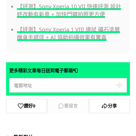
【評測】Sony Xperia 10 VII 快速評測 設計
終改動有新意 + 加快門鍵拍照更方便
【評測】Sony Xperia 1 VIII 速試 礦石塗層
機身手感佳 + AI 協助拍攝效果有驚喜
📮
更多精彩文章每日送到電子郵箱
讚好
0
看留言
分享