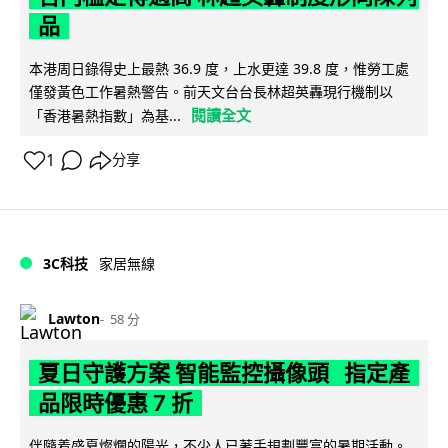
品
本港周日錄得史上最熱 36.9 度，上水更達 39.8 度，惟勞工處
僅發黃色工作暑熱警告。前天文台台長林超英轟現行機制以
閱讀全文
「香港暑熱指數」為基...
1
分享
3C科技
家居無線
Lawton
58 分
夏日守護方案 智能監控攝像頭 指定產
品限時優惠 7 折
伴隨着盛夏燦爛的陽光，不少人已著手規劃豐富的暑期活動。