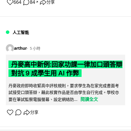
664
84
分享
↗
人工智能
arthur
5 小時
丹麥高中新例:回家功課一律加口頭答辯
對抗 9 成學生用 AI 作弊
丹麥政府即時收緊高中評核規則，要求學生為在家完成書面考
試接受口頭答辯，藉此核實作品是否由學生自行完成。學校亦
閱讀全文
要在筆試監察電腦螢幕、設定網絡防...
分享