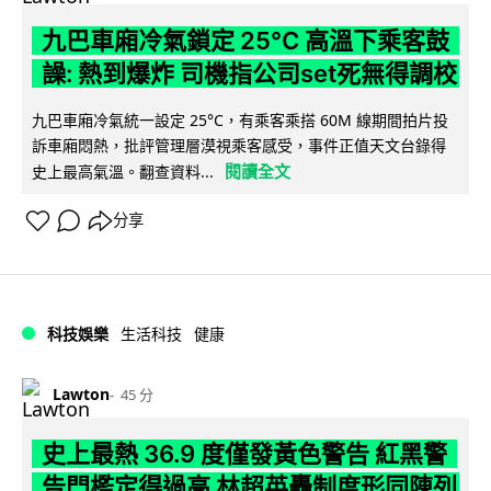
九巴車廂冷氣鎖定 25°C 高溫下乘客鼓
譟: 熱到爆炸 司機指公司set死無得調校
九巴車廂冷氣統一設定 25°C，有乘客乘搭 60M 線期間拍片投
訴車廂悶熱，批評管理層漠視乘客感受，事件正值天文台錄得
閱讀全文
史上最高氣溫。翻查資料...
分享
科技娛樂
生活科技
健康
Lawton
45 分
史上最熱 36.9 度僅發黃色警告 紅黑警
告門檻定得過高 林超英轟制度形同陳列