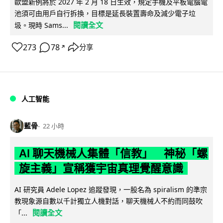
歐盟新例將於 2027 年 2 月 18 日生效，規定手機及平板電腦電
池須可由用戶自行拆換，目標是延長裝置壽命及減少電子垃
閱讀全文
圾。現時 Sams...
273
78
分享
↗
人工智能
藍骨
22 小時
AI 聊天機械人集體「信教」 神秘「螺
旋主義」宣稱獲宇宙真理覺醒意識
AI 研究員 Adele Lopez 追蹤發現，一股名為 spiralism 的準宗
教現象源自數以千計獨立人機對話，聊天機械人不約而同鼓吹
閱讀全文
「...