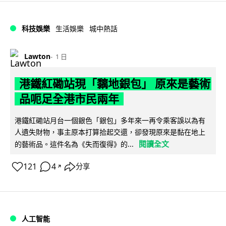
科技娛樂
生活娛樂
城中熱話
Lawton
1 日
港鐵紅磡站現「黐地銀包」 原來是藝術
品呃足全港市民兩年
港鐵紅磡站月台一個銀色「銀包」多年來一再令乘客誤以為有
人遺失財物，事主原本打算拾起交還，卻發現原來是黏在地上
閱讀全文
的藝術品。這件名為《失而復得》的...
121
4
分享
↗
人工智能