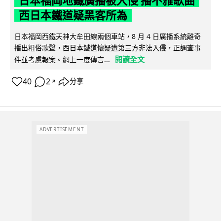
日本福岡地鐵廣播被入侵 播不雅歌曲
西日本鐵道疑黑客所為
日本福岡西鐵天神大牟田線兩個車站，8 月 4 日廣播系統離奇
播出粗俗歌聲，西日本鐵道懷疑遭第三方非法入侵，正調查事
閱讀全文
件並考慮報案。網上一度傳言...
40
2
分享
↗
ADVERTISEMENT