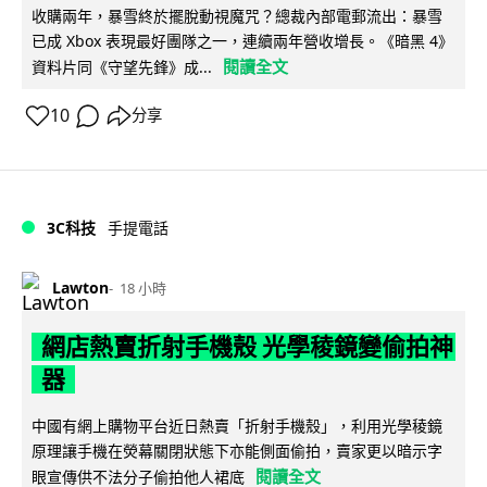
收購兩年，暴雪終於擺脫動視魔咒？總裁內部電郵流出：暴雪
已成 Xbox 表現最好團隊之一，連續兩年營收增長。《暗黑 4》
閱讀全文
資料片同《守望先鋒》成...
10
分享
3C科技
手提電話
Lawton
18 小時
網店熱賣折射手機殼 光學稜鏡變偷拍神
器
中國有網上購物平台近日熱賣「折射手機殼」，利用光學稜鏡
原理讓手機在熒幕關閉狀態下亦能側面偷拍，賣家更以暗示字
閱讀全文
眼宣傳供不法分子偷拍他人裙底