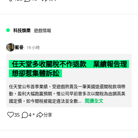
科技娛樂
遊戲情報
藍骨
19 小時
任天堂多收關稅不作退款 業績報告理
想卻惹集體訴訟
任天堂公布首季業績，受遊戲熱賣及一筆美國退還關稅款項帶
動，盈利大幅跑贏預期。惟公司早前曾多次以關稅為由調高美
閱讀全文
國定價，如今關稅被裁定違法並全數...
35
4
分享
↗