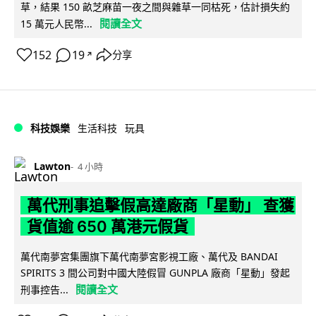
草，結果 150 畝芝麻苗一夜之間與雜草一同枯死，估計損失約
閱讀全文
15 萬元人民幣...
152
19
分享
↗
科技娛樂
生活科技
玩具
Lawton
4 小時
萬代刑事追擊假高達廠商「星動」 查獲
貨值逾 650 萬港元假貨
萬代南夢宮集團旗下萬代南夢宮影視工廠、萬代及 BANDAI
SPIRITS 3 間公司對中國大陸假冒 GUNPLA 廠商「星動」發起
閱讀全文
刑事控告...