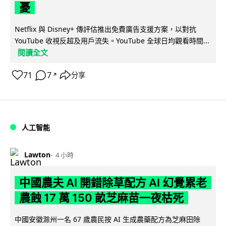
憂
Netflix 與 Disney+ 傳評估推出免費廣告支援方案，以對抗
YouTube 收視反超及用戶流失。YouTube 全球日均觀看時間...
閱讀全文
71
7
分享
↗
人工智能
Lawton
4 小時
中國農夫 AI 開錯除草配方 AI 幻覺累老
農蝕 17 萬 150 畝芝麻苗一夜枯死
中國安徽滁州一名 67 歲農民按 AI 生成農藥配方為芝麻田除