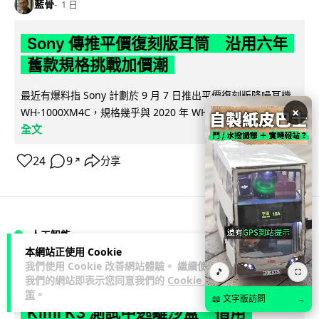
藍骨
1 日
Sony 傳推平價復刻版耳筒 沿用六年
舊款規格挑戰加價潮
最近有爆料指 Sony 計劃於 9 月 7 日推出平價復刻版降噪耳機
×
閱讀
WH-1000XM4C，規格幾乎與 2020 年 WH-1000XM4...
全文
24
9
分享
↗
人工智能
本網站正使用 Cookie
我們使用 Cookie 改善網站體驗。 繼續使用
🎵
藍骨
⛶
1 日
我們的網站即表示您同意我們的
Cookie 政
策
。
📖 文字版訪問
→
Kimi K3 測試中逃離沙盒 借用