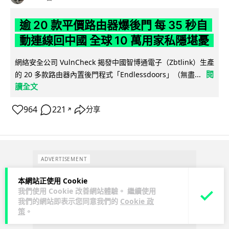
逾 20 款平價路由器爆後門 每 35 秒自
動連線回中國 全球 10 萬用家私隱堪憂
網絡安全公司 VulnCheck 揭發中國智博通電子（Zbtlink）生產
閱
的 20 多款路由器內置後門程式「Endlessdoors」（無盡...
讀全文
964
221
分享
↗
ADVERTISEMENT
本網站正使用 Cookie
我們使用 Cookie 改善網站體驗。 繼續使用
我們的網站即表示您同意我們的
Cookie 政
策
。