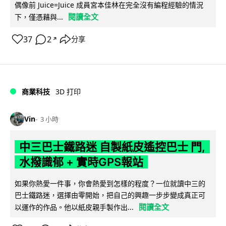
偶像前 Juice=Juice 成員宮本佳林在完全沒有編程經驗的情況
閱讀全文
下，僅憑藉與...
37
2
分享
↗
商業科技
3D 打印
Vin
3 小時
中三巴士鐵路迷 自製紙皮遙控巴士 門,
水撥識郁 + 實時GPS報站
如果你熱愛一件事，你會熱愛到怎樣的程度？一位就讀中三的
巴士鐵路迷，選擇由零開始，把自己的興趣一步步變成真正可
閱讀全文
以運作的作品。他以紙皮親手製作出...