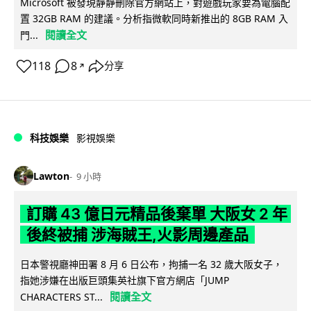
Microsoft 被發現靜靜刪除官方網站上，對遊戲玩家要為電腦配
置 32GB RAM 的建議。分析指微軟同時新推出的 8GB RAM 入
閱讀全文
門...
118
8
分享
↗
科技娛樂
影視娛樂
Lawton
9 小時
訂購 43 億日元精品後棄單 大阪女 2 年
後終被捕 涉海賊王,火影周邊產品
日本警視廳神田署 8 月 6 日公布，拘捕一名 32 歲大阪女子，
指她涉嫌在出版巨頭集英社旗下官方網店「JUMP
閱讀全文
CHARACTERS ST...