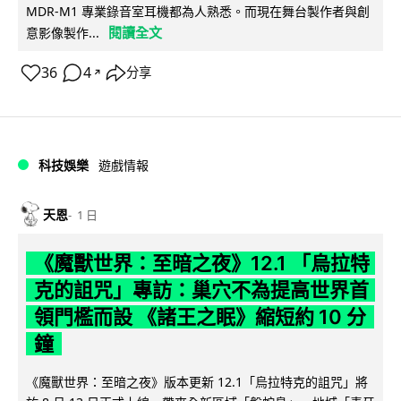
MDR-M1 專業錄音室耳機都為人熟悉。而現在舞台製作者與創
閱讀全文
意影像製作...
36
4
分享
↗
科技娛樂
遊戲情報
天恩
1 日
《魔獸世界：至暗之夜》12.1 「烏拉特
克的詛咒」專訪：巢穴不為提高世界首
領門檻而設 《諸王之眠》縮短約 10 分
鐘
《魔獸世界：至暗之夜》版本更新 12.1「烏拉特克的詛咒」將