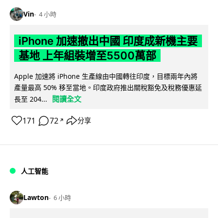
Vin
4 小時
iPhone 加速撤出中國 印度成新機主要
基地 上年組裝增至5500萬部
Apple 加速將 iPhone 生產線由中國轉往印度，目標兩年內將
產量最高 50% 移至當地。印度政府推出關稅豁免及稅務優惠延
閱讀全文
長至 204...
171
72
分享
↗
人工智能
Lawton
6 小時