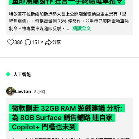
量即焦慮發作 狂言一手終結電車指令
特朗普在拉斯維加斯造勢大會上公開嘲諷電動車車主患有「里
程焦慮病」，聲稱電量剩 75% 便發作，並重申已廢除電動車強
閱讀全文
制令。惟專業車媒隨即反駁，...
386
151
分享
↗
人工智能
Lawton
8 小時
微軟刪走 32GB RAM 遊戲建議 分析:
為 8GB Surface 銷售鋪路 連自家
Copilot+ 門檻也未到