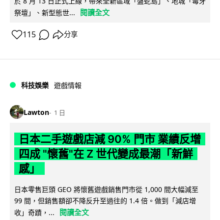
於 8 月 13 日正式上線，帶來全新區域「盤蛇島」、地城「毒牙
閱讀全文
祭壇」、新型態世...
115
分享
科技娛樂
遊戲情報
Lawton
1 日
日本二手遊戲店減 90% 門市 業績反增
四成 "懷舊"在 Z 世代變成最潮「新鮮
感」
日本零售巨頭 GEO 將懷舊遊戲銷售門市從 1,000 間大幅減至
99 間，但銷售額卻不降反升至過往的 1.4 倍。做到「減店增
閱讀全文
收」奇蹟，...