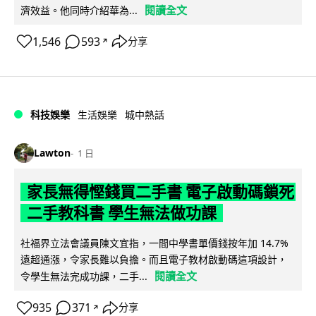
閱讀全文
濟效益。他同時介紹華為...
1,546
593
分享
↗
科技娛樂
生活娛樂
城中熱話
Lawton
1 日
家長無得慳錢買二手書 電子啟動碼鎖死
二手教科書 學生無法做功課
社福界立法會議員陳文宜指，一間中學書單價錢按年加 14.7%
遠超通漲，令家長難以負擔。而且電子教材啟動碼這項設計，
閱讀全文
令學生無法完成功課，二手...
935
371
分享
↗