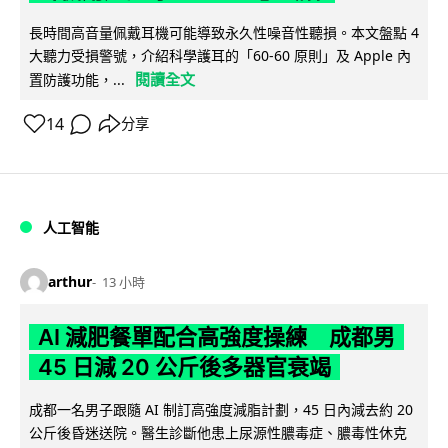
長時間高音量佩戴耳機可能導致永久性噪音性聽損。本文盤點 4
大聽力受損警號，介紹科學護耳的「60-60 原則」及 Apple 內
閱讀全文
置防護功能，...
14
分享
人工智能
arthur
13 小時
AI 減肥餐單配合高強度操練 成都男
45 日減 20 公斤後多器官衰竭
成都一名男子跟隨 AI 制訂高強度減脂計劃，45 日內減去約 20
公斤後昏迷送院。醫生診斷他患上尿源性膿毒症、膿毒性休克