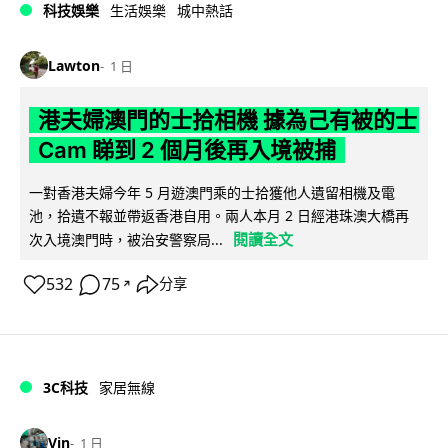
科技娛樂
生活娛樂
城中熱話
Lawton
1 日
港夫婦澳門的士拾相機 據為己有被的士
Cam 睇到 2 個月後再入境被捕
一對香港夫婦今年 5 月遊澳門乘的士拾獲他人遺留相機及電
池，拾遺不報並帶返香港自用。兩人本月 2 日經港珠澳大橋再
閱讀全文
次入境澳門時，被治安警察局...
532
75
分享
↗
3C科技
家居無線
Vin
1 日