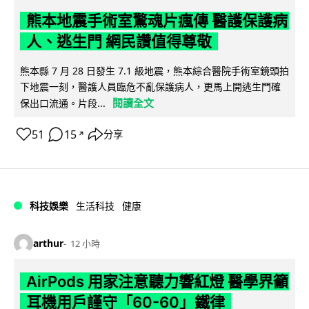
熊本地震手術室驚魂片瘋傳 醫護保護病
人、逃生門 網民讚值得尊敬
熊本縣 7 月 28 日發生 7.1 級地震，熊本綜合醫院手術室鏡頭拍
下地震一刻，醫護人員臨危不亂保護病人，更馬上開逃生門確
閱讀全文
保出口流通。片段...
51
15
分享
↗
科技娛樂
生活科技
健康
arthur
12 小時
AirPods 用家注意聽力響紅燈 醫學界籲
耳機用戶謹守「60-60」鐵律