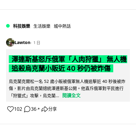
科技娛樂
生活娛樂
城中熱話
Lawton
1 日
澤連斯基怒斥俄軍「人肉狩獵」 無人機
追殺烏克蘭小販近 40 秒仍被炸傷
烏克蘭克爾松一名 52 歲小販被俄軍無人機追擊近 40 秒後被炸
傷，影片由烏克蘭總統澤連斯基公開。他直斥俄軍對平民進行
閱讀全文
「狩獵式」攻擊，烏克蘭...
102
36
分享
↗