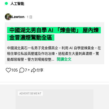
人工智能
Lawton
1 日
中國湖北男自學 AI 「煉金術」 屋內煉
金冒濃煙驚動全區
中國湖北黃石一名男子見金價高企，利用 AI 自學提煉黃金，在
租住單位私設高壓爐及作坊冶煉，過程產生大量刺鼻濃煙，驚
閱讀全文
動鄰居報警。警方到場揭發整...
105
7
分享
↗
ADVERTISEMENT