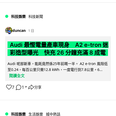
科技娛樂
科技新聞
duncan
1 日
Audi 最慳電量產車現身 A2 e-tron 迷
彩造型曝光 快充 26 分鐘充滿 8 成電
Audi 呢部新車，能耗竟然係25年前嘅一半。 A2 e-tron 風阻低
至0.24，每百公里只需12.8 kWh，一度電行到7.8公里。6...
閱讀全文
7
1
分享
↗
科技娛樂
生活娛樂
城中熱話