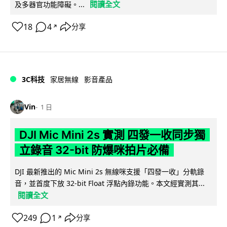
閱讀全文
及多器官功能障礙。...
18
4
分享
↗
3C科技
家居無線
影音產品
Vin
1 日
DJI Mic Mini 2s 實測 四發一收同步獨
立錄音 32-bit 防爆咪拍片必備
DJI 最新推出的 Mic Mini 2s 無線咪支援「四發一收」分軌錄
音，並首度下放 32-bit Float 浮點內錄功能。本文經實測其...
閱讀全文
249
1
分享
↗