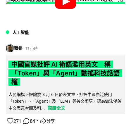
人工智能
藍骨
11 小時
中國官媒批評 AI 術語濫用英文 稱
「Token」與「Agent」動搖科技話語
權
人民網旗下評論於 8 月 6 日發表文章，批評中國廣泛使用
「Token」、「Agent」及「LLM」等英文術語，認為做法侵蝕
閱讀全文
中文表意空間及科...
271
84
分享
↗