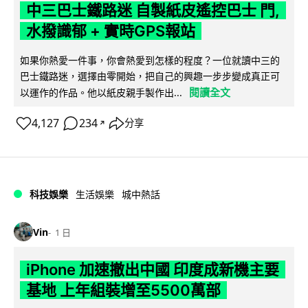
中三巴士鐵路迷 自製紙皮遙控巴士 門,
水撥識郁 + 實時GPS報站
如果你熱愛一件事，你會熱愛到怎樣的程度？一位就讀中三的
巴士鐵路迷，選擇由零開始，把自己的興趣一步步變成真正可
閱讀全文
以運作的作品。他以紙皮親手製作出...
4,127
234
分享
↗
科技娛樂
生活娛樂
城中熱話
Vin
1 日
iPhone 加速撤出中國 印度成新機主要
基地 上年組裝增至5500萬部