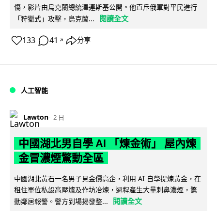
傷，影片由烏克蘭總統澤連斯基公開。他直斥俄軍對平民進行
閱讀全文
「狩獵式」攻擊，烏克蘭...
133
41
分享
↗
人工智能
Lawton
2 日
中國湖北男自學 AI 「煉金術」 屋內煉
金冒濃煙驚動全區
中國湖北黃石一名男子見金價高企，利用 AI 自學提煉黃金，在
租住單位私設高壓爐及作坊冶煉，過程產生大量刺鼻濃煙，驚
閱讀全文
動鄰居報警。警方到場揭發整...