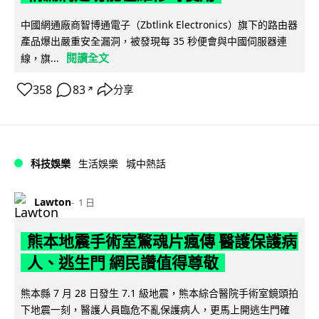
中國網通廠商智博通電子（Zbtlink Electronics）旗下的路由器
產品爆出嚴重安全漏洞，被發現每 35 秒便會與中國伺服器連
閱讀全文
線，旗...
358
83
分享
↗
科技娛樂
生活娛樂
城中熱話
Lawton
1 日
熊本地震手術室驚魂片瘋傳 醫護保護病
人、逃生門 網民讚值得尊敬
熊本縣 7 月 28 日發生 7.1 級地震，熊本綜合醫院手術室鏡頭拍
下地震一刻，醫護人員臨危不亂保護病人，更馬上開逃生門確