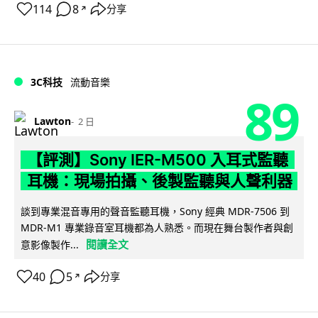
114
8
分享
↗
3C科技
流動音樂
89
Lawton
2 日
【評測】Sony IER-M500 入耳式監聽
耳機：現場拍攝、後製監聽與人聲利器
談到專業混音專用的聲音監聽耳機，Sony 經典 MDR-7506 到
MDR-M1 專業錄音室耳機都為人熟悉。而現在舞台製作者與創
閱讀全文
意影像製作...
40
5
分享
↗