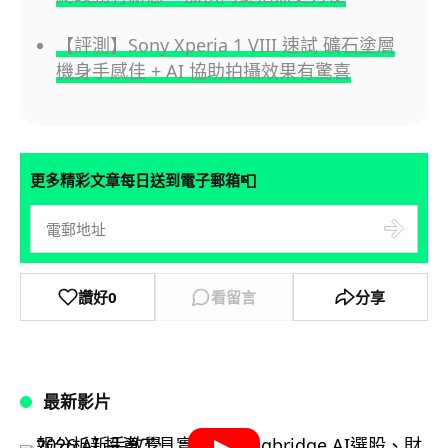
【評測】Sony Xperia 1 VIII 速試 礦石塗層
機身手感佳 + AI 協助拍攝效果有驚喜
📮
更多精彩文章每日送到電子郵箱
讚好
0
看留言
分享
最新影片