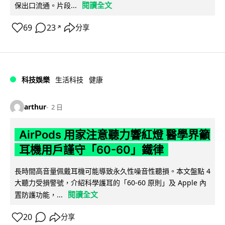
閱讀全文
保出口流通。片段...
69
23
分享
↗
科技娛樂
生活科技
健康
arthur
2 日
AirPods 用家注意聽力響紅燈 醫學界籲
耳機用戶謹守「60-60」鐵律
長時間高音量佩戴耳機可能導致永久性噪音性聽損。本文盤點 4
大聽力受損警號，介紹科學護耳的「60-60 原則」及 Apple 內
閱讀全文
置防護功能，...
20
分享