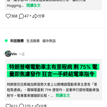
閱讀全文
Hugging...
368
47
分享
↗
科技娛樂
生活娛樂
城中熱話
Vin
1 日
特朗普嘲電動車主有里程病 剩 75% 電
量即焦慮發作 狂言一手終結電車指令
特朗普在拉斯維加斯造勢大會上公開嘲諷電動車車主患有「里
程焦慮病」，聲稱電量剩 75% 便發作，並重申已廢除電動車強
閱讀全文
制令。惟專業車媒隨即反駁，...
622
275
分享
↗