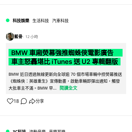
科技娛樂
生活科技
汽車科技
藍骨
12 小時
BMW 車廂熒幕強推蜘蛛俠電影廣告
車主怒轟堪比 iTunes 送 U2 專輯翻版
BMW 近日透過無線更新向全球逾 70 個市場車輛中控熒幕推送
《蜘蛛俠：英雄重生》宣傳動畫，啟動車輛即彈出通知，觸發
閱讀全文
大批車主不滿。BMW 早...
18
分享
3C科技
流動音樂
音樂耳機