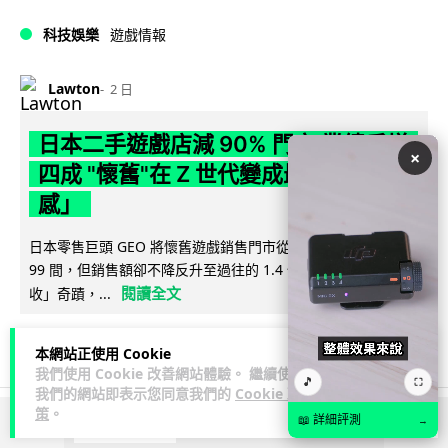
科技娛樂
遊戲情報
Lawton
2 日
日本二手遊戲店減 90% 門市 業績反增
×
四成 "懷舊"在 Z 世代變成最潮「新鮮
感」
日本零售巨頭 GEO 將懷舊遊戲銷售門市從 1,000 間大幅減至
99 間，但銷售額卻不降反升至過往的 1.4 倍。做到「減店增
閱讀全文
收」奇蹟，...
268
20
分享
↗
本網站正使用 Cookie
我們使用 Cookie 改善網站體驗。 繼續使用
🎵
⛶
我們的網站即表示您同意我們的
Cookie 政
策
。
📖 詳細評測
→
ADVERTISEMENT