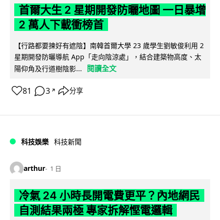
首爾大生 2 星期開發防曬地圖 一日暴增
2 萬人下載衝榜首
【行路都要揀好有遮陰】南韓首爾大學 23 歲學生劉敏俊利用 2
星期開發防曬導航 App「走向陰涼處」，結合建築物高度、太
閱讀全文
陽仰角及行道樹陰影...
81
3
分享
↗
科技娛樂
科技新聞
arthur
1 日
冷氣 24 小時長開電費更平？內地網民
自測結果兩極 專家拆解慳電邏輯