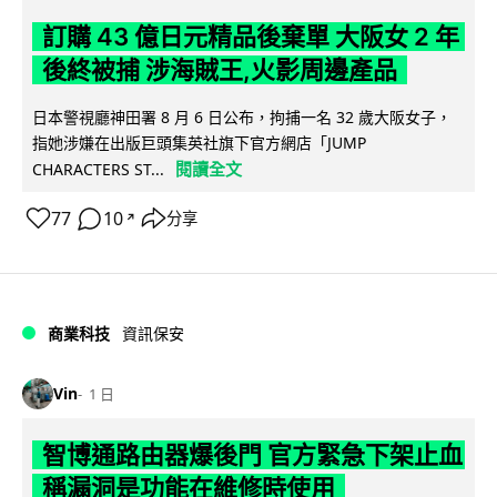
訂購 43 億日元精品後棄單 大阪女 2 年
後終被捕 涉海賊王,火影周邊產品
日本警視廳神田署 8 月 6 日公布，拘捕一名 32 歲大阪女子，
指她涉嫌在出版巨頭集英社旗下官方網店「JUMP
閱讀全文
CHARACTERS ST...
77
10
分享
↗
商業科技
資訊保安
Vin
1 日
智博通路由器爆後門 官方緊急下架止血
稱漏洞是功能在維修時使用