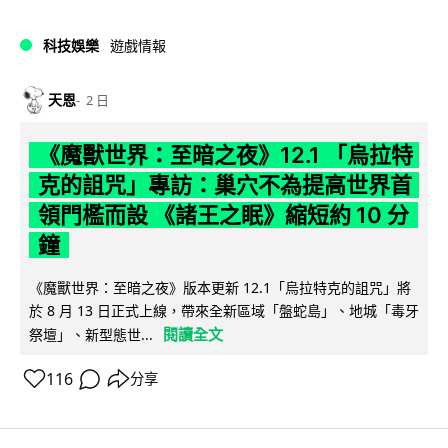
科技娛樂
遊戲情報
天恩
2 日
《魔獸世界：至暗之夜》12.1 「烏拉特
克的詛咒」專訪：巢穴不為提高世界首
領門檻而設 《諸王之眠》縮短約 10 分
鐘
《魔獸世界：至暗之夜》版本更新 12.1「烏拉特克的詛咒」將
於 8 月 13 日正式上線，帶來全新區域「盤蛇島」、地城「毒牙
閱讀全文
祭壇」、新型態世...
116
分享