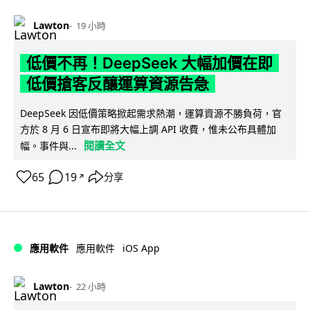
Lawton
19 小時
低價不再！DeepSeek 大幅加價在即
低價搶客反釀運算資源告急
DeepSeek 因低價策略掀起需求熱潮，運算資源不勝負荷，官
方於 8 月 6 日宣布即將大幅上調 API 收費，惟未公布具體加
閱讀全文
幅。事件與...
65
19
分享
↗
iOS App
應用軟件
應用軟件
Lawton
22 小時