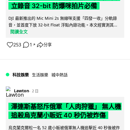
立錄音 32-bit 防爆咪拍片必備
DJI 最新推出的 Mic Mini 2s 無線咪支援「四發一收」分軌錄
音，並首度下放 32-bit Float 浮點內錄功能。本文經實測其...
閱讀全文
253
1
分享
↗
科技娛樂
生活娛樂
城中熱話
Lawton
2 日
澤連斯基怒斥俄軍「人肉狩獵」 無人機
追殺烏克蘭小販近 40 秒仍被炸傷
烏克蘭克爾松一名 52 歲小販被俄軍無人機追擊近 40 秒後被炸