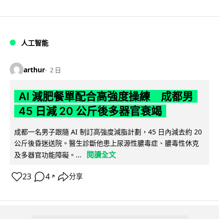
人工智能
arthur
2 日
AI 減肥餐單配合高強度操練 成都男
45 日減 20 公斤後多器官衰竭
成都一名男子跟隨 AI 制訂高強度減脂計劃，45 日內減去約 20
公斤後昏迷送院。醫生診斷他患上尿源性膿毒症、膿毒性休克
閱讀全文
及多器官功能障礙。...
23
4
分享
↗