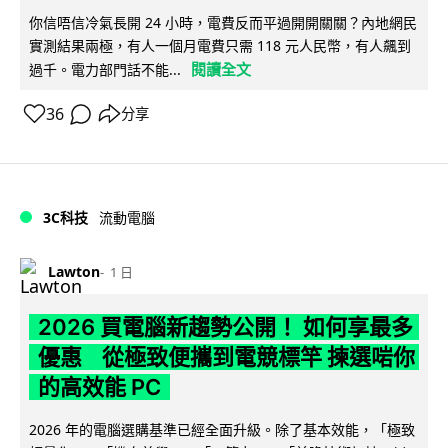
你信唔信冷氣長開 24 小時，電費反而平過開開關關？內地網民
實測結果兩極，有人一個月電費只需 118 元人民幣，有人飆到
閱讀全文
過千。電力部門話不能...
36
分享
3C科技
流動電腦
Lawton
1 日
2026 買電腦新趨勢公開！ 如何享最多
優惠 從極致便攜到電競標竿 揀選啱你
的高效能 PC
2026 年的電腦選購基準已經全面升級。除了基本效能，「極致