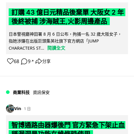
訂購 43 億日元精品後棄單 大阪女 2 年
後終被捕 涉海賊王,火影周邊產品
日本警視廳神田署 8 月 6 日公布，拘捕一名 32 歲大阪女子，
指她涉嫌在出版巨頭集英社旗下官方網店「JUMP
閱讀全文
CHARACTERS ST...
68
9
分享
↗
商業科技
資訊保安
Vin
1 日
智博通路由器爆後門 官方緊急下架止血
稱漏洞是功能在維修時使用