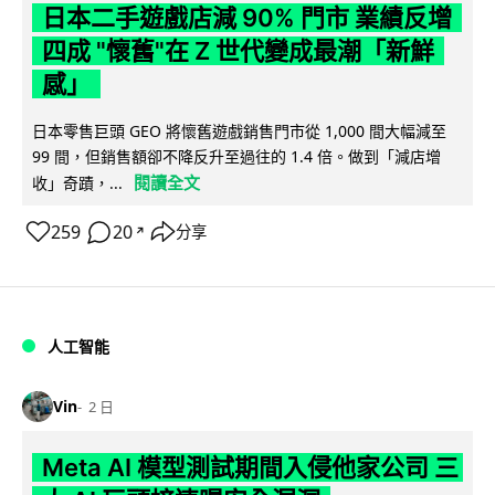
日本二手遊戲店減 90% 門市 業績反增
四成 "懷舊"在 Z 世代變成最潮「新鮮
感」
日本零售巨頭 GEO 將懷舊遊戲銷售門市從 1,000 間大幅減至
99 間，但銷售額卻不降反升至過往的 1.4 倍。做到「減店增
閱讀全文
收」奇蹟，...
259
20
分享
↗
人工智能
Vin
2 日
Meta AI 模型測試期間入侵他家公司 三