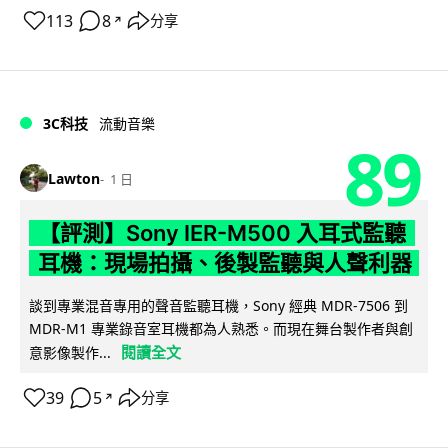
113
8
分享
↗
3C科技
流動音樂
89
Lawton
1 日
【評測】Sony IER-M500 入耳式監聽
耳機：現場拍攝、後製監聽與人聲利器
談到專業混音專用的聲音監聽耳機，Sony 經典 MDR-7506 到
MDR-M1 專業錄音室耳機都為人熟悉。而現在舞台製作者與創
閱讀全文
意影像製作...
39
5
分享
↗