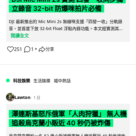
立錄音 32-bit 防爆咪拍片必備
DJI 最新推出的 Mic Mini 2s 無線咪支援「四發一收」分軌錄
音，並首度下放 32-bit Float 浮點內錄功能。本文經實測其...
閱讀全文
251
1
分享
↗
科技娛樂
生活娛樂
城中熱話
Lawton
1 日
澤連斯基怒斥俄軍「人肉狩獵」 無人機
追殺烏克蘭小販近 40 秒仍被炸傷
烏克蘭克爾松一名 52 歲小販被俄軍無人機追擊近 40 秒後被炸