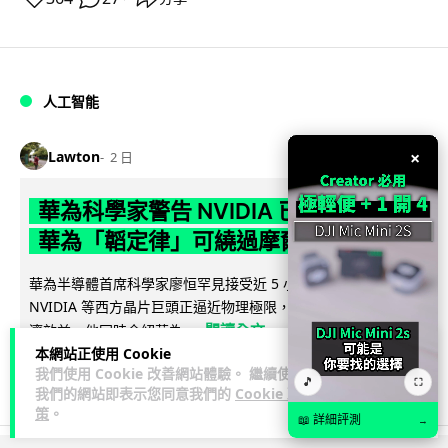
人工智能
×
Lawton
2 日
華為科學家警告 NVIDIA 已近物理極限
華為「韜定律」可繞過摩爾定律瓶頸
華為半導體首席科學家廖恒罕見接受近 5 小時專訪，警告
NVIDIA 等西方晶片巨頭正逼近物理極限，傳統製程升級已失經
閱讀全文
濟效益。他同時介紹華為...
本網站正使用 Cookie
我們使用 Cookie 改善網站體驗。 繼續使用
1,596
602
分享
↗
🎵
⛶
我們的網站即表示您同意我們的
Cookie 政
策
。
📖 詳細評測
→