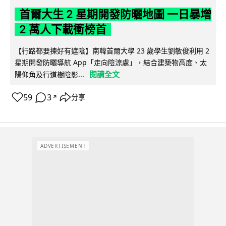
首爾大生 2 星期開發防曬地圖 一日暴增
2 萬人下載衝榜首
【行路都要揀好有遮陰】南韓首爾大學 23 歲學生劉敏俊利用 2
星期開發防曬導航 App「走向陰涼處」，結合建築物高度、太
閱讀全文
陽仰角及行道樹陰影...
59
3
分享
↗
ADVERTISEMENT