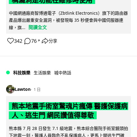
中國網通廠商智博通電子（Zbtlink Electronics）旗下的路由器
產品爆出嚴重安全漏洞，被發現每 35 秒便會與中國伺服器連
閱讀全文
線，旗...
342
76
分享
↗
科技娛樂
生活娛樂
城中熱話
Lawton
1 日
熊本地震手術室驚魂片瘋傳 醫護保護病
人、逃生門 網民讚值得尊敬
熊本縣 7 月 28 日發生 7.1 級地震，熊本綜合醫院手術室鏡頭拍
下地震一刻，醫護人員臨危不亂保護病人，更馬上開逃生門確