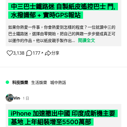
中三巴士鐵路迷 自製紙皮遙控巴士 門,
水撥識郁 + 實時GPS報站
如果你熱愛一件事，你會熱愛到怎樣的程度？一位就讀中三的
巴士鐵路迷，選擇由零開始，把自己的興趣一步步變成真正可
閱讀全文
以運作的作品。他以紙皮親手製作出...
3,138
177
分享
↗
科技娛樂
生活娛樂
城中熱話
Vin
1 日
iPhone 加速撤出中國 印度成新機主要
基地 上年組裝增至5500萬部