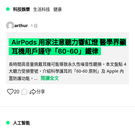
科技娛樂
生活科技
健康
arthur
1 日
AirPods 用家注意聽力響紅燈 醫學界籲
耳機用戶謹守「60-60」鐵律
長時間高音量佩戴耳機可能導致永久性噪音性聽損。本文盤點 4
大聽力受損警號，介紹科學護耳的「60-60 原則」及 Apple 內
閱讀全文
置防護功能，...
20
分享
人工智能