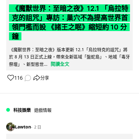
《魔獸世界：至暗之夜》12.1 「烏拉特
克的詛咒」專訪：巢穴不為提高世界首
領門檻而設 《諸王之眠》縮短約 10 分
鐘
《魔獸世界：至暗之夜》版本更新 12.1「烏拉特克的詛咒」將
於 8 月 13 日正式上線，帶來全新區域「盤蛇島」、地城「毒牙
閱讀全文
祭壇」、新型態世...
116
分享
科技娛樂
遊戲情報
Lawton
2 日