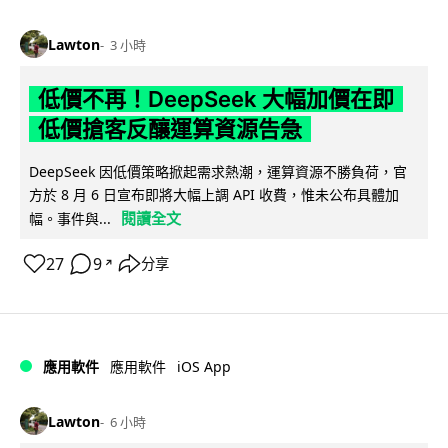
Lawton
3 小時
低價不再！DeepSeek 大幅加價在即
低價搶客反釀運算資源告急
DeepSeek 因低價策略掀起需求熱潮，運算資源不勝負荷，官
方於 8 月 6 日宣布即將大幅上調 API 收費，惟未公布具體加
閱讀全文
幅。事件與...
27
9
分享
↗
iOS App
應用軟件
應用軟件
Lawton
6 小時