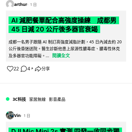
arthur
1 日
AI 減肥餐單配合高強度操練 成都男
45 日減 20 公斤後多器官衰竭
成都一名男子跟隨 AI 制訂高強度減脂計劃，45 日內減去約 20
公斤後昏迷送院。醫生診斷他患上尿源性膿毒症、膿毒性休克
閱讀全文
及多器官功能障礙。...
22
4
分享
↗
3C科技
家居無線
影音產品
Vin
1 日
DJI Mic Mini 2s 實測 四發一收同步獨