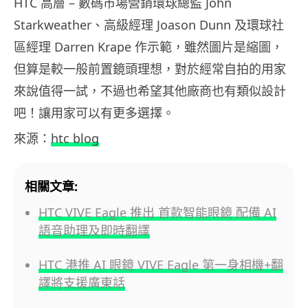
HTC 高層 – 數碼市場營銷環球總監 John
Starkweather、高級經理 Joason Dunn 及環球社
區經理 Darren Krape 作示範，雖然圖片是縮圖，
但算是較一般前置鏡頭理想，對於經常自拍的用家
來說值得一試，不過也希望其他廠商也有類似設計
吧！讓用家可以有更多選擇。
來源：
htc blog
相關文章:
HTC VIVE Eagle 推出 首款智能眼鏡 配備 AI
語音助理及即時翻譯
HTC 港推 AI 眼鏡 VIVE Eagle 第一身相機+翻
譯將支援廣東話