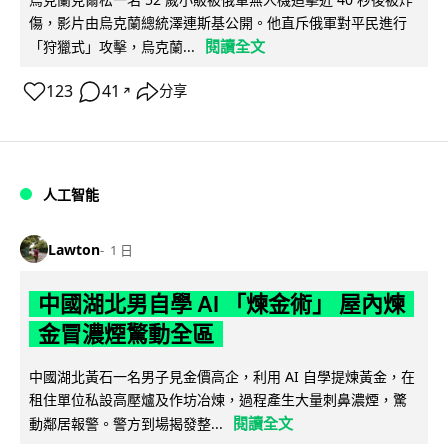
傷，影片由烏克蘭總統澤連斯基公開。他直斥俄軍對平民進行
閱讀全文
「狩獵式」攻擊，烏克蘭...
123
41
分享
↗
人工智能
Lawton
1 日
中國湖北男自學 AI 「煉金術」 屋內煉
金冒濃煙驚動全區
中國湖北黃石一名男子見金價高企，利用 AI 自學提煉黃金，在
租住單位私設高壓爐及作坊冶煉，過程產生大量刺鼻濃煙，驚
閱讀全文
動鄰居報警。警方到場揭發整...