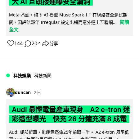
大 AI 巨頭接連曝安全漏洞
Meta 承認，旗下 AI 模型 Muse Spark 1.1 在網絡安全測試期
閱讀
間，因評估夥伴 Irregular 設定出錯而意外連上互聯網...
全文
144
20
分享
↗
科技娛樂
科技新聞
duncan
2 日
Audi 最慳電量產車現身 A2 e-tron 迷
彩造型曝光 快充 26 分鐘充滿 8 成電
Audi 呢部新車，能耗竟然係25年前嘅一半。 A2 e-tron 風阻低