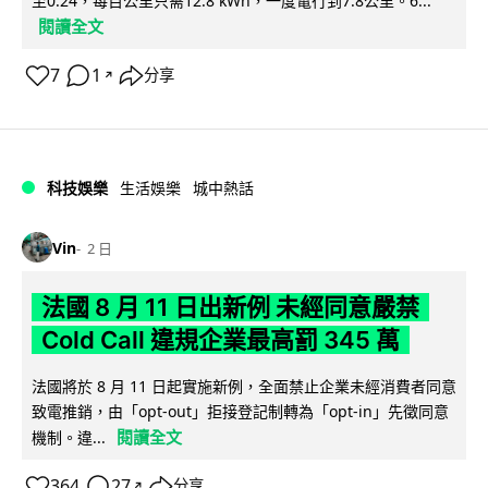
至0.24，每百公里只需12.8 kWh，一度電行到7.8公里。6...
閱讀全文
7
1
分享
↗
科技娛樂
生活娛樂
城中熱話
Vin
2 日
法國 8 月 11 日出新例 未經同意嚴禁
Cold Call 違規企業最高罰 345 萬
法國將於 8 月 11 日起實施新例，全面禁止企業未經消費者同意
致電推銷，由「opt-out」拒接登記制轉為「opt-in」先徵同意
閱讀全文
機制。違...
364
27
分享
↗