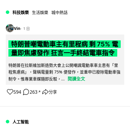
科技娛樂
生活娛樂
城中熱話
Vin
1 日
特朗普嘲電動車主有里程病 剩 75% 電
量即焦慮發作 狂言一手終結電車指令
特朗普在拉斯維加斯造勢大會上公開嘲諷電動車車主患有「里
程焦慮病」，聲稱電量剩 75% 便發作，並重申已廢除電動車強
閱讀全文
制令。惟專業車媒隨即反駁，...
594
263
分享
↗
人工智能