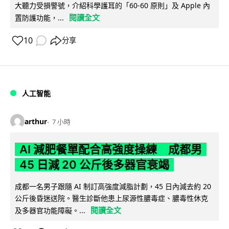
大聽力受損警號，介紹科學護耳的「60-60 原則」及 Apple 內
閱讀全文
置防護功能，...
10
分享
人工智能
arthur
7 小時
AI 減肥餐單配合高強度操練 成都男
45 日減 20 公斤後多器官衰竭
成都一名男子跟隨 AI 制訂高強度減脂計劃，45 日內減去約 20
公斤後昏迷送院。醫生診斷他患上尿源性膿毒症、膿毒性休克
閱讀全文
及多器官功能障礙。...