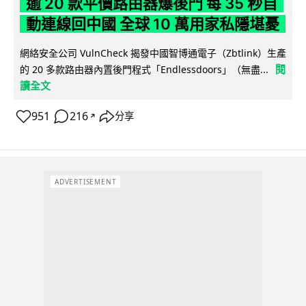
逾 20 款平價路由器爆後門 每 35 秒自
動連線回中國 全球 10 萬用家私隱堪憂
網絡安全公司 VulnCheck 揭發中國智博通電子（Zbtlink）生產
閱
的 20 多款路由器內置後門程式「Endlessdoors」（無盡...
讀全文
951
216
分享
↗
ADVERTISEMENT