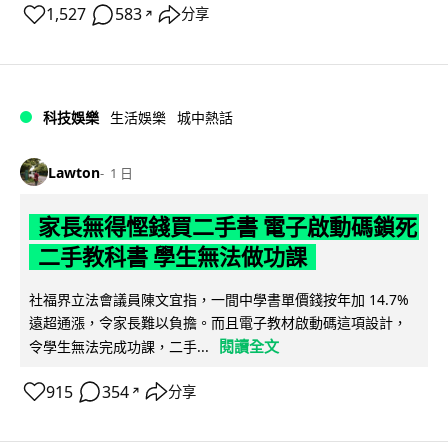
1,527
583
分享
↗
科技娛樂
生活娛樂
城中熱話
Lawton
1 日
家長無得慳錢買二手書 電子啟動碼鎖死
二手教科書 學生無法做功課
社福界立法會議員陳文宜指，一間中學書單價錢按年加 14.7%
遠超通漲，令家長難以負擔。而且電子教材啟動碼這項設計，
閱讀全文
令學生無法完成功課，二手...
915
354
分享
↗