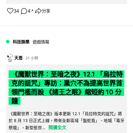
34
4
分享
↗
科技娛樂
遊戲情報
天恩
21 小時
《魔獸世界：至暗之夜》12.1 「烏拉特
克的詛咒」專訪：巢穴不為提高世界首
領門檻而設 《諸王之眠》縮短約 10 分
鐘
《魔獸世界：至暗之夜》版本更新 12.1「烏拉特克的詛咒」將
於 8 月 13 日正式上線，帶來全新區域「盤蛇島」、地城「毒牙
閱讀全文
祭壇」、新型態世...