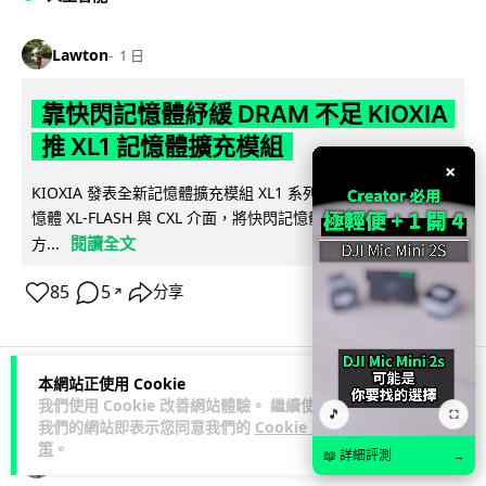
Lawton
1 日
靠快閃記憶體紓緩 DRAM 不足 KIOXIA
推 XL1 記憶體擴充模組
×
KIOXIA 發表全新記憶體擴充模組 XL1 系列，結合低延遲快閃記
憶體 XL-FLASH 與 CXL 介面，將快閃記憶體轉化為記憶體擴充
閱讀全文
方...
85
5
分享
↗
本網站正使用 Cookie
商業科技
資訊保安
我們使用 Cookie 改善網站體驗。 繼續使用
🎵
⛶
我們的網站即表示您同意我們的
Cookie 政
策
。
📖 詳細評測
→
Lawton
1 日