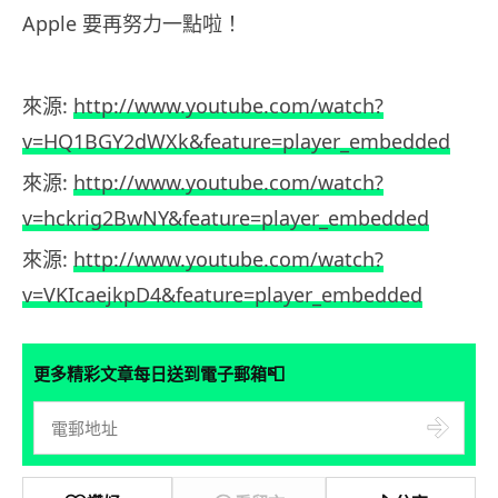
Apple 要再努力一點啦！
來源:
http://www.youtube.com/watch?
v=HQ1BGY2dWXk&feature=player_embedded
來源:
http://www.youtube.com/watch?
v=hckrig2BwNY&feature=player_embedded
來源:
http://www.youtube.com/watch?
v=VKIcaejkpD4&feature=player_embedded
📮
更多精彩文章每日送到電子郵箱