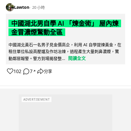
Lawton
20 小時
中國湖北男自學 AI 「煉金術」 屋內煉
金冒濃煙驚動全區
中國湖北黃石一名男子見金價高企，利用 AI 自學提煉黃金，在
租住單位私設高壓爐及作坊冶煉，過程產生大量刺鼻濃煙，驚
閱讀全文
動鄰居報警。警方到場揭發整...
102
7
分享
↗
ADVERTISEMENT