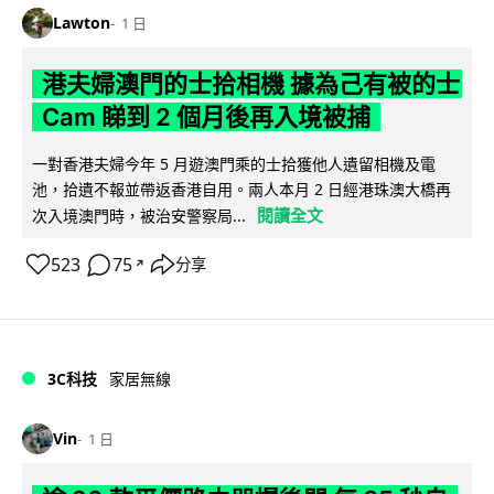
Lawton
1 日
港夫婦澳門的士拾相機 據為己有被的士
Cam 睇到 2 個月後再入境被捕
一對香港夫婦今年 5 月遊澳門乘的士拾獲他人遺留相機及電
池，拾遺不報並帶返香港自用。兩人本月 2 日經港珠澳大橋再
閱讀全文
次入境澳門時，被治安警察局...
523
75
分享
↗
3C科技
家居無線
Vin
1 日