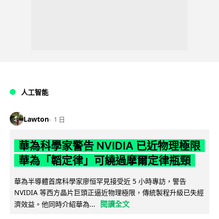
人工智能
Lawton
1 日
華為科學家警告 NVIDIA 已近物理極限
華為「韜定律」可繞過摩爾定律瓶頸
華為半導體首席科學家廖恒罕見接受近 5 小時專訪，警告
NVIDIA 等西方晶片巨頭正逼近物理極限，傳統製程升級已失經
閱讀全文
濟效益。他同時介紹華為...