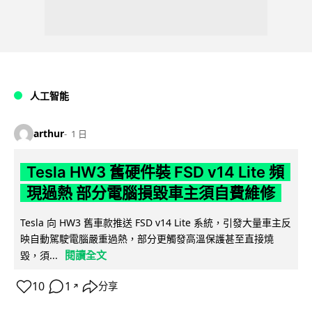
人工智能
arthur
1 日
Tesla HW3 舊硬件裝 FSD v14 Lite 頻
現過熱 部分電腦損毀車主須自費維修
Tesla 向 HW3 舊車款推送 FSD v14 Lite 系統，引發大量車主反
映自動駕駛電腦嚴重過熱，部分更觸發高溫保護甚至直接燒
閱讀全文
毀，須...
10
1
分享
↗