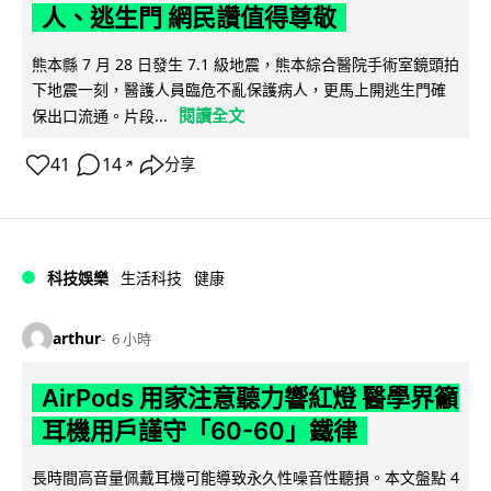
人、逃生門 網民讚值得尊敬
熊本縣 7 月 28 日發生 7.1 級地震，熊本綜合醫院手術室鏡頭拍
下地震一刻，醫護人員臨危不亂保護病人，更馬上開逃生門確
閱讀全文
保出口流通。片段...
41
14
分享
↗
科技娛樂
生活科技
健康
arthur
6 小時
AirPods 用家注意聽力響紅燈 醫學界籲
耳機用戶謹守「60-60」鐵律
長時間高音量佩戴耳機可能導致永久性噪音性聽損。本文盤點 4