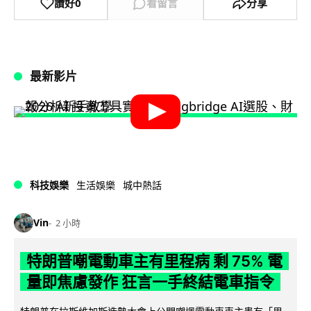
讚好
0
看留言
分享
最新影片
科技娛樂
生活娛樂
城中熱話
Vin
2 小時
特朗普嘲電動車主有里程病 剩 75% 電
量即焦慮發作 狂言一手終結電車指令