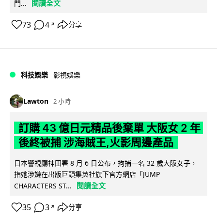
閱讀全文
門...
73
4
分享
↗
科技娛樂
影視娛樂
Lawton
2 小時
訂購 43 億日元精品後棄單 大阪女 2 年
後終被捕 涉海賊王,火影周邊產品
日本警視廳神田署 8 月 6 日公布，拘捕一名 32 歲大阪女子，
指她涉嫌在出版巨頭集英社旗下官方網店「JUMP
閱讀全文
CHARACTERS ST...
35
3
分享
↗