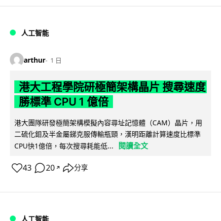
人工智能
arthur
1 日
港大工程學院研極簡架構晶片 搜尋速度
勝標準 CPU 1 億倍
港大團隊研發極簡架構模擬內容尋址記憶體（CAM）晶片，用
二硫化鉬及半金屬銻克服傳輸瓶頸，漢明距離計算速度比標準
閱讀全文
CPU快1億倍，每次搜尋耗能低...
43
20
分享
↗
人工智能