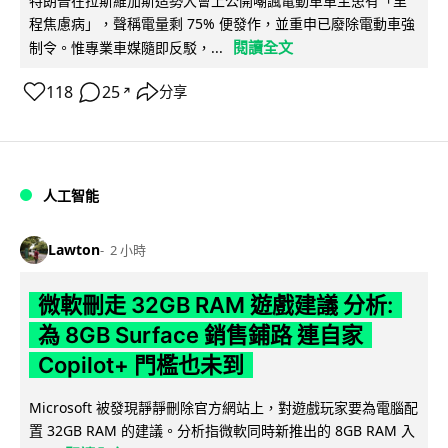
特朗普在拉斯維加斯造勢大會上公開嘲諷電動車車主患有「里
程焦慮病」，聲稱電量剩 75% 便發作，並重申已廢除電動車強
閱讀全文
制令。惟專業車媒隨即反駁，...
118
25
分享
↗
人工智能
Lawton
2 小時
微軟刪走 32GB RAM 遊戲建議 分析:
為 8GB Surface 銷售鋪路 連自家
Copilot+ 門檻也未到
Microsoft 被發現靜靜刪除官方網站上，對遊戲玩家要為電腦配
置 32GB RAM 的建議。分析指微軟同時新推出的 8GB RAM 入