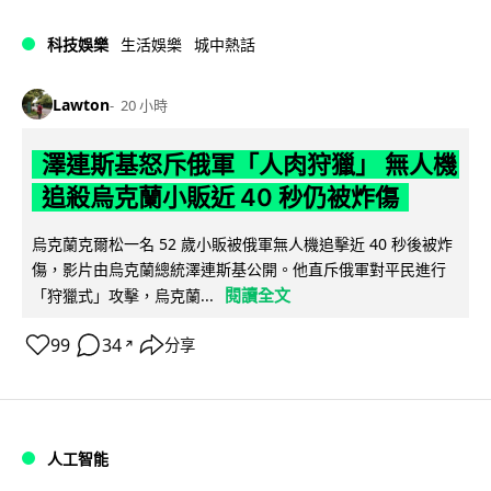
科技娛樂
生活娛樂
城中熱話
Lawton
20 小時
澤連斯基怒斥俄軍「人肉狩獵」 無人機
追殺烏克蘭小販近 40 秒仍被炸傷
烏克蘭克爾松一名 52 歲小販被俄軍無人機追擊近 40 秒後被炸
傷，影片由烏克蘭總統澤連斯基公開。他直斥俄軍對平民進行
閱讀全文
「狩獵式」攻擊，烏克蘭...
99
34
分享
↗
人工智能