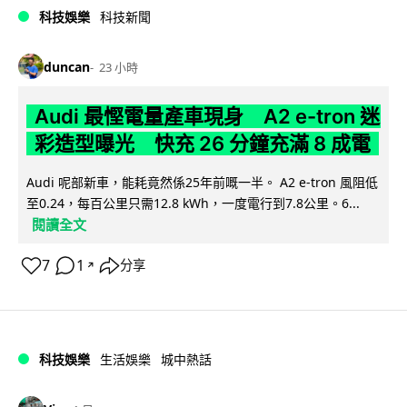
科技娛樂
科技新聞
duncan
23 小時
Audi 最慳電量產車現身 A2 e-tron 迷
彩造型曝光 快充 26 分鐘充滿 8 成電
Audi 呢部新車，能耗竟然係25年前嘅一半。 A2 e-tron 風阻低
至0.24，每百公里只需12.8 kWh，一度電行到7.8公里。6...
閱讀全文
7
1
分享
↗
科技娛樂
生活娛樂
城中熱話