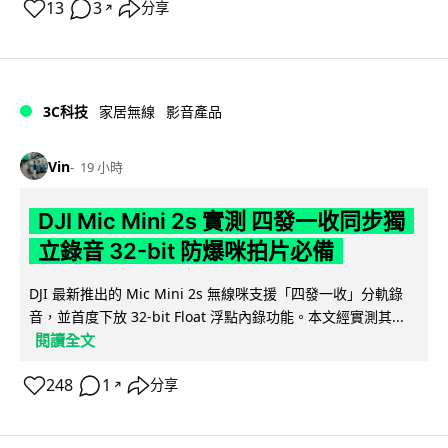
13
3
分享
↗
3C科技
家居無線
影音產品
Vin
19 小時
DJI Mic Mini 2s 實測 四發一收同步獨
立錄音 32-bit 防爆咪拍片必備
DJI 最新推出的 Mic Mini 2s 無線咪支援「四發一收」分軌錄
音，並首度下放 32-bit Float 浮點內錄功能。本文經實測其...
閱讀全文
248
1
分享
↗