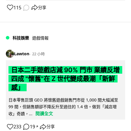
115
分享
科技娛樂
遊戲情報
Lawton
22 小時
日本二手遊戲店減 90% 門市 業績反增
四成 "懷舊"在 Z 世代變成最潮「新鮮
感」
日本零售巨頭 GEO 將懷舊遊戲銷售門市從 1,000 間大幅減至
99 間，但銷售額卻不降反升至過往的 1.4 倍。做到「減店增
閱讀全文
收」奇蹟，...
233
19
分享
↗