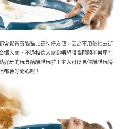
都會覺得養貓貓比養狗仔方便，因為不用帶牠去街
合懶人養，不過相信大家都唔想貓貓悶悶不樂屈在
點好玩的玩具給貓貓玩啦！主人可以見住貓貓玩得
信都會好開心呢！