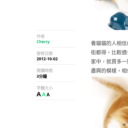
作者
Cherry
養貓貓的人相信
街都得，比較適
發佈日期
2012-10-02
家中，就買多一
盡興的模樣，相
閱讀時間
3分鐘
字體大小
A
A
A