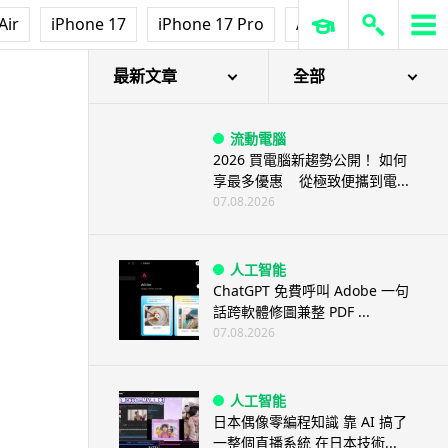
Air
iPhone 17
iPhone 17 Pro
AirPods Pro 3
Ap
最新文章
全部
流動電腦
2026 買電腦新趨勢公開！ 如何
享最多優惠 從極致便攜到電...
07.08.2026
人工智能
ChatGPT 免費呼叫 Adobe 一句
話跨軟體修圖兼整 PDF ...
07.08.2026
人工智能
日本偶像零編程知識 靠 AI 搞了
一整個直播系統 在日本技術...