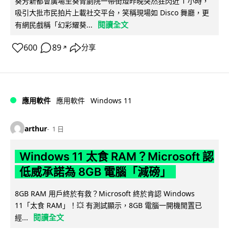
葵芳新都會廣場至葵青劇院一帶街燈昨晚突然狂閃近 1 小時，
吸引大批市民拍片上載社交平台，笑稱現場如 Disco 舞廳，更
閱讀全文
有網民戲稱「幻彩耀葵...
600
89
分享
↗
Windows 11
應用軟件
應用軟件
arthur
1 日
Windows 11 太食 RAM？Microsoft 認
低威承諾為 8GB 電腦「減磅」
8GB RAM 用戶終於有救？Microsoft 終於肯認 Windows
11「太食 RAM」！💥 有測試顯示，8GB 電腦一開機閒置已
閱讀全文
經...