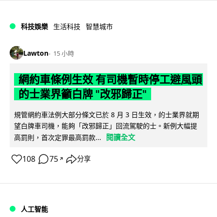
科技娛樂
生活科技
智慧城市
Lawton
15 小時
網約車條例生效 有司機暫時停工避風頭
的士業界籲白牌 "改邪歸正"
規管網約車法例大部分條文已於 8 月 3 日生效，的士業界就期
望白牌車司機，能夠「改邪歸正」回流駕駛的士。新例大幅提
閱讀全文
高罰則，首次定罪最高罰款...
108
75
分享
↗
人工智能