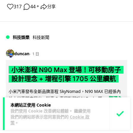
317
44
分享
↗
科技娛樂
科技新聞
duncan
1 日
小米澎程 N90 Max 登場！可移動房子
設計理念 + 增程引擎 1705 公里續航
小米汽車發布全新品牌澎程 SkyNomad，N90 MAX 已經係內
閱讀全
地小米專門店展出，睇真 D 車尾點解咁似 Zeekr 既...
本網站正使用 Cookie
文
我們使用 Cookie 改善網站體驗。 繼續使用
我們的網站即表示您同意我們的
Cookie 政
18
1
分享
↗
策
。