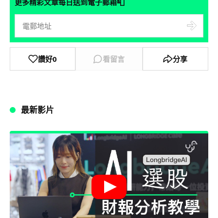
📮
更多精彩文章每日送到電子郵箱
讚好
0
看留言
分享
最新影片