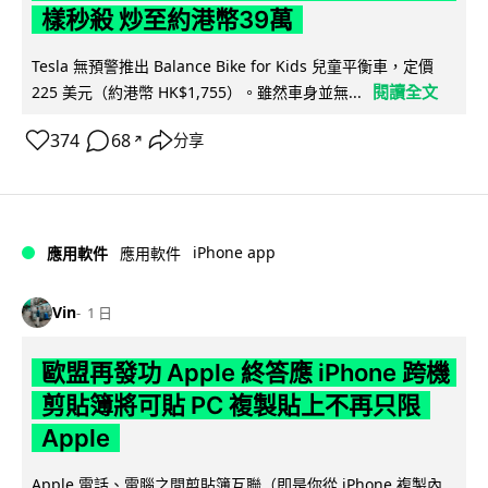
樣秒殺 炒至約港幣39萬
Tesla 無預警推出 Balance Bike for Kids 兒童平衡車，定價
閱讀全文
225 美元（約港幣 HK$1,755）。雖然車身並無...
374
68
分享
↗
iPhone app
應用軟件
應用軟件
Vin
1 日
歐盟再發功 Apple 終答應 iPhone 跨機
剪貼簿將可貼 PC 複製貼上不再只限
Apple
Apple 電話、電腦之間剪貼簿互聯（即是你從 iPhone 複製內