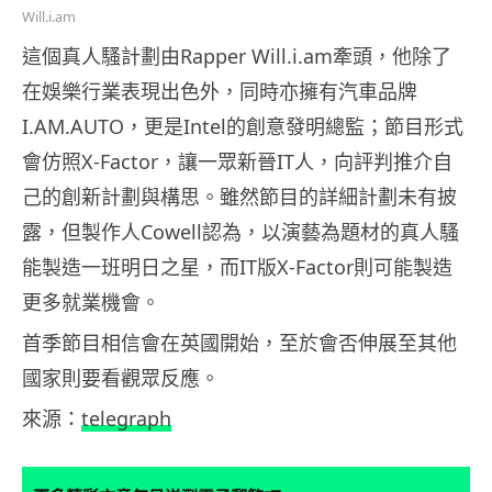
Will.i.am
這個真人騷計劃由Rapper Will.i.am牽頭，他除了
在娛樂行業表現出色外，同時亦擁有汽車品牌
I.AM.AUTO，更是Intel的創意發明總監；節目形式
會仿照X-Factor，讓一眾新晉IT人，向評判推介自
己的創新計劃與構思。雖然節目的詳細計劃未有披
露，但製作人Cowell認為，以演藝為題材的真人騷
能製造一班明日之星，而IT版X-Factor則可能製造
更多就業機會。
首季節目相信會在英國開始，至於會否伸展至其他
國家則要看觀眾反應。
來源：
telegraph