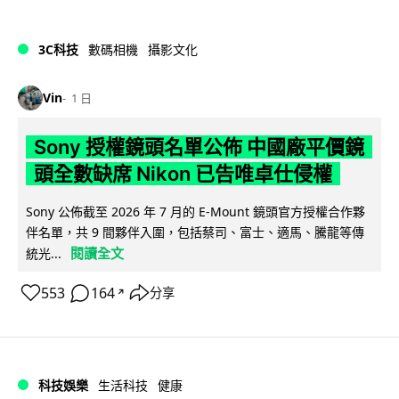
3C科技
數碼相機
攝影文化
Vin
1 日
Sony 授權鏡頭名單公佈 中國廠平價鏡
頭全數缺席 Nikon 已告唯卓仕侵權
Sony 公佈截至 2026 年 7 月的 E-Mount 鏡頭官方授權合作夥
伴名單，共 9 間夥伴入圍，包括蔡司、富士、適馬、騰龍等傳
閱讀全文
統光...
553
164
分享
↗
科技娛樂
生活科技
健康