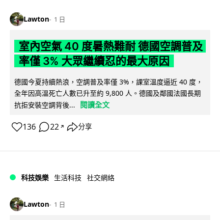
Lawton
1 日
室內空氣 40 度暑熱難耐 德國空調普及
率僅 3% 大眾繼續忍的最大原因
德國今夏持續熱浪，空調普及率僅 3%，課室溫度逼近 40 度，
全年因高溫死亡人數已升至約 9,800 人。德國及鄰國法國長期
閱讀全文
抗拒安裝空調背後...
136
22
分享
↗
科技娛樂
生活科技
社交網絡
Lawton
1 日