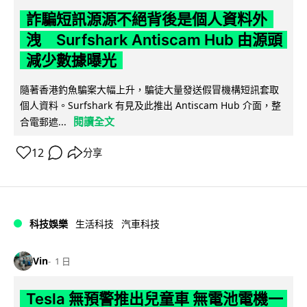
詐騙短訊源源不絕背後是個人資料外
洩 Surfshark Antiscam Hub 由源頭
減少數據曝光
隨著香港釣魚騙案大幅上升，騙徒大量發送假冒機構短訊套取
個人資料。Surfshark 有見及此推出 Antiscam Hub 介面，整
閱讀全文
合電郵遮...
12
分享
科技娛樂
生活科技
汽車科技
Vin
1 日
Tesla 無預警推出兒童車 無電池電機一