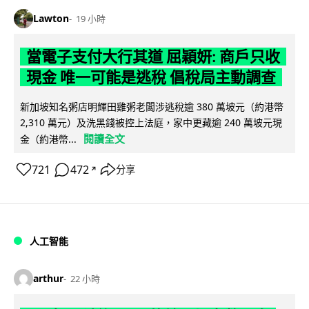
Lawton
19 小時
當電子支付大行其道 屈穎妍: 商戶只收
現金 唯一可能是逃稅 倡稅局主動調查
新加坡知名粥店明輝田雞粥老闆涉逃稅逾 380 萬坡元（約港幣
2,310 萬元）及洗黑錢被控上法庭，家中更藏逾 240 萬坡元現
閱讀全文
金（約港幣...
721
472
分享
↗
人工智能
arthur
22 小時