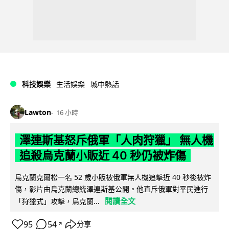
科技娛樂
生活娛樂
城中熱話
Lawton
16 小時
澤連斯基怒斥俄軍「人肉狩獵」 無人機
追殺烏克蘭小販近 40 秒仍被炸傷
烏克蘭克爾松一名 52 歲小販被俄軍無人機追擊近 40 秒後被炸
傷，影片由烏克蘭總統澤連斯基公開。他直斥俄軍對平民進行
閱讀全文
「狩獵式」攻擊，烏克蘭...
95
54
分享
↗