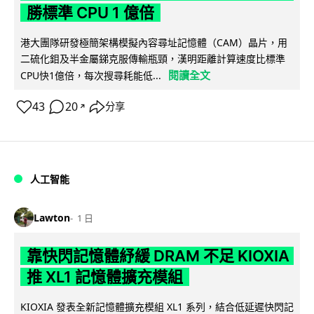
勝標準 CPU 1 億倍
港大團隊研發極簡架構模擬內容尋址記憶體（CAM）晶片，用
二硫化鉬及半金屬銻克服傳輸瓶頸，漢明距離計算速度比標準
閱讀全文
CPU快1億倍，每次搜尋耗能低...
43
20
分享
↗
人工智能
Lawton
1 日
靠快閃記憶體紓緩 DRAM 不足 KIOXIA
推 XL1 記憶體擴充模組
KIOXIA 發表全新記憶體擴充模組 XL1 系列，結合低延遲快閃記