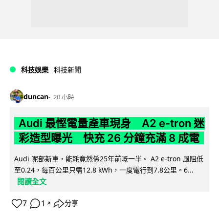
科技娛樂
科技新聞
duncan
20 小時
Audi 最慳電量產車現身 A2 e-tron 迷
彩造型曝光 快充 26 分鐘充滿 8 成電
Audi 呢部新車，能耗竟然係25年前嘅一半。 A2 e-tron 風阻低
至0.24，每百公里只需12.8 kWh，一度電行到7.8公里。6...
閱讀全文
7
1
分享
↗