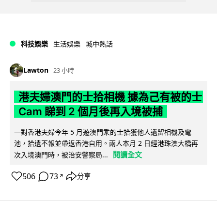
科技娛樂
生活娛樂
城中熱話
Lawton
23 小時
港夫婦澳門的士拾相機 據為己有被的士
Cam 睇到 2 個月後再入境被捕
一對香港夫婦今年 5 月遊澳門乘的士拾獲他人遺留相機及電
池，拾遺不報並帶返香港自用。兩人本月 2 日經港珠澳大橋再
閱讀全文
次入境澳門時，被治安警察局...
506
73
分享
↗