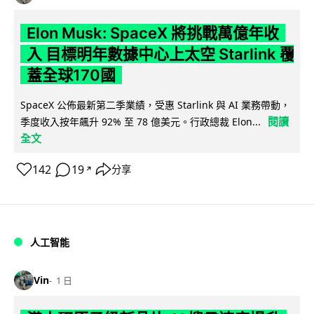
Elon Musk: SpaceX 將挑戰萬億年收
入 目標明年數據中心上太空 Starlink 覆
蓋全球170國
SpaceX 公佈最新第二季業績，受惠 Starlink 與 AI 業務帶動，
閱讀
季度收入按年飆升 92% 至 78 億美元。行政總裁 Elon...
全文
142
19
分享
↗
人工智能
Vin
1 日