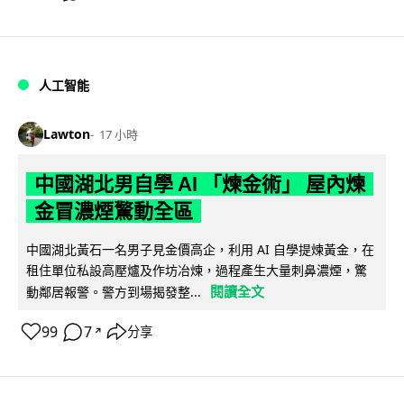
人工智能
Lawton
17 小時
中國湖北男自學 AI 「煉金術」 屋內煉
金冒濃煙驚動全區
中國湖北黃石一名男子見金價高企，利用 AI 自學提煉黃金，在
租住單位私設高壓爐及作坊冶煉，過程產生大量刺鼻濃煙，驚
閱讀全文
動鄰居報警。警方到場揭發整...
99
7
分享
↗