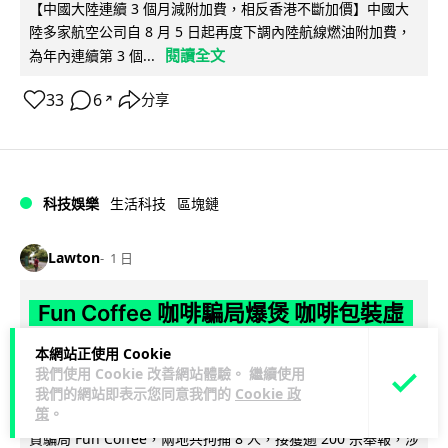
【中國大陸連續 3 個月減附加費，相反香港不斷加價】中國大
陸多家航空公司自 8 月 5 日起再度下調內陸航線燃油附加費，
閱讀全文
為年內連續第 3 個...
33
6
分享
↗
科技娛樂
生活科技
區塊鏈
Lawton
1 日
Fun Coffee 咖啡騙局爆煲 咖啡包裝虛
擬貨幣投資騙局 港澳警拘 8 人涉款
本網站正使用 Cookie
9,400 萬元
我們使用 Cookie 改善網站體驗。 繼續使用
我們的網站即表示您同意我們的
Cookie 政
策
。
香港警方聯同澳門司警搗破以養生咖啡生意包裝的虛擬貨幣投
資騙局 Fun Coffee，兩地共拘捕 8 人，接獲逾 200 宗舉報，涉