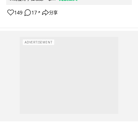
149
17
分享
↗
ADVERTISEMENT