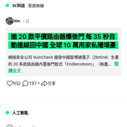
3C科技
家居無線
Vin
1 日
逾 20 款平價路由器爆後門 每 35 秒自
動連線回中國 全球 10 萬用家私隱堪憂
網絡安全公司 VulnCheck 揭發中國智博通電子（Zbtlink）生產
閱
的 20 多款路由器內置後門程式「Endlessdoors」（無盡...
讀全文
932
197
分享
↗
人工智能