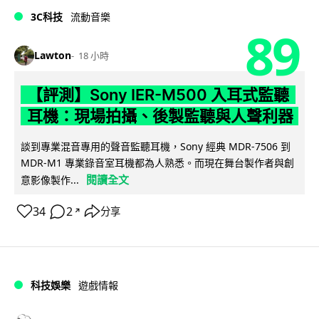
3C科技
流動音樂
89
Lawton
18 小時
【評測】Sony IER-M500 入耳式監聽
耳機：現場拍攝、後製監聽與人聲利器
談到專業混音專用的聲音監聽耳機，Sony 經典 MDR-7506 到
MDR-M1 專業錄音室耳機都為人熟悉。而現在舞台製作者與創
閱讀全文
意影像製作...
34
2
分享
↗
科技娛樂
遊戲情報