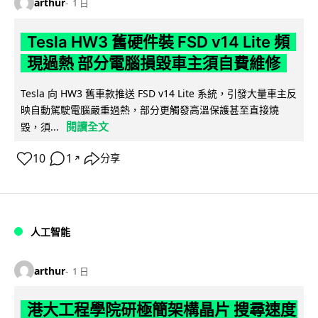
arthur
1 日
Tesla HW3 舊硬件裝 FSD v14 Lite 頻
現過熱 部分電腦損毀車主須自費維修
Tesla 向 HW3 舊車款推送 FSD v14 Lite 系統，引發大量車主反
映自動駕駛電腦嚴重過熱，部分更觸發高溫保護甚至直接燒
閱讀全文
毀，須...
10
1
分享
↗
人工智能
arthur
1 日
港大工程學院研極簡架構晶片 搜尋速度