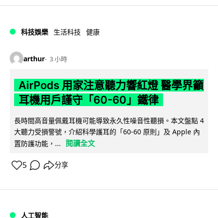
科技娛樂
生活科技
健康
arthur
3 小時
AirPods 用家注意聽力響紅燈 醫學界籲
耳機用戶謹守「60-60」鐵律
長時間高音量佩戴耳機可能導致永久性噪音性聽損。本文盤點 4
大聽力受損警號，介紹科學護耳的「60-60 原則」及 Apple 內
閱讀全文
置防護功能，...
5
分享
人工智能