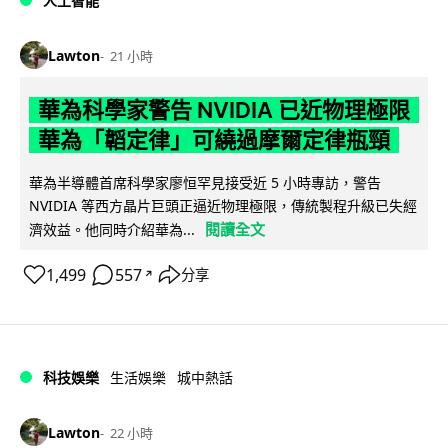
人工智能
Lawton
21 小時
華為科學家警告 NVIDIA 已近物理極限
華為「韜定律」可繞過摩爾定律瓶頸
華為半導體首席科學家廖恒罕見接受近 5 小時專訪，警告
NVIDIA 等西方晶片巨頭正逼近物理極限，傳統製程升級已失經
閱讀全文
濟效益。他同時介紹華為...
1,499
557
分享
↗
科技娛樂
生活娛樂
城中熱話
Lawton
22 小時