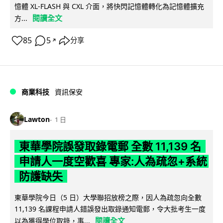
憶體 XL-FLASH 與 CXL 介面，將快閃記憶體轉化為記憶體擴充
閱讀全文
方...
85
5
分享
↗
商業科技
資訊保安
Lawton
1 日
東華學院誤發取錄電郵 全數 11,139 名
申請人一度空歡喜 專家:人為疏忽+系統
防護缺失
東華學院今日（5 日）大學聯招放榜之際，因人為疏忽向全數
11,139 名課程申請人錯誤發出取錄通知電郵，令大批考生一度
閱讀全文
以為獲得學位取錄，事...