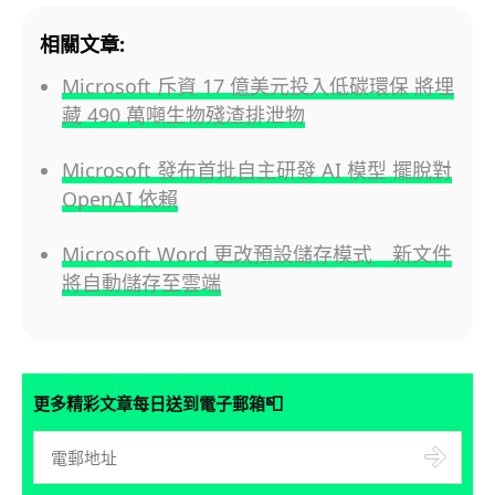
相關文章:
Microsoft 斥資 17 億美元投入低碳環保 將埋
藏 490 萬噸生物殘渣排泄物
Microsoft 發布首批自主研發 AI 模型 擺脫對
OpenAI 依賴
Microsoft Word 更改預設儲存模式 新文件
將自動儲存至雲端
📮
更多精彩文章每日送到電子郵箱