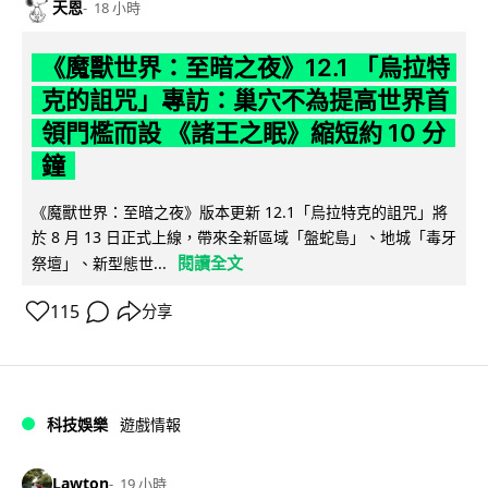
天恩
18 小時
《魔獸世界：至暗之夜》12.1 「烏拉特
克的詛咒」專訪：巢穴不為提高世界首
領門檻而設 《諸王之眠》縮短約 10 分
鐘
《魔獸世界：至暗之夜》版本更新 12.1「烏拉特克的詛咒」將
於 8 月 13 日正式上線，帶來全新區域「盤蛇島」、地城「毒牙
閱讀全文
祭壇」、新型態世...
115
分享
科技娛樂
遊戲情報
Lawton
19 小時