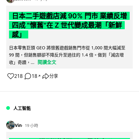
日本二手遊戲店減 90% 門市 業績反增
四成 "懷舊"在 Z 世代變成最潮「新鮮
感」
日本零售巨頭 GEO 將懷舊遊戲銷售門市從 1,000 間大幅減至
99 間，但銷售額卻不降反升至過往的 1.4 倍。做到「減店增
閱讀全文
收」奇蹟，...
218
18
分享
↗
人工智能
Vin
19 小時