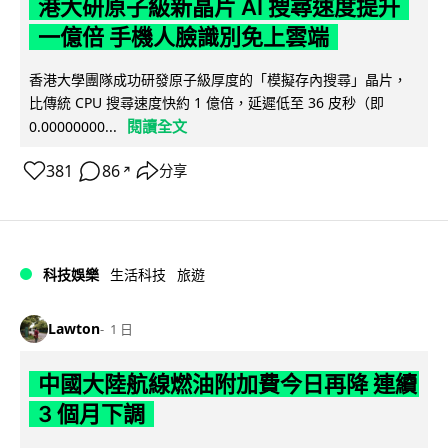
港大研原子級新晶片 AI 搜尋速度提升
一億倍 手機人臉識別免上雲端
香港大學團隊成功研發原子級厚度的「模擬存內搜尋」晶片，
比傳統 CPU 搜尋速度快約 1 億倍，延遲低至 36 皮秒（即
閱讀全文
0.00000000...
381
86
分享
↗
科技娛樂
生活科技
旅遊
Lawton
1 日
中國大陸航線燃油附加費今日再降 連續
3 個月下調