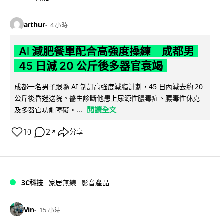
arthur
4 小時
AI 減肥餐單配合高強度操練 成都男
45 日減 20 公斤後多器官衰竭
成都一名男子跟隨 AI 制訂高強度減脂計劃，45 日內減去約 20
公斤後昏迷送院。醫生診斷他患上尿源性膿毒症、膿毒性休克
閱讀全文
及多器官功能障礙。...
10
2
分享
↗
3C科技
家居無線
影音產品
Vin
15 小時