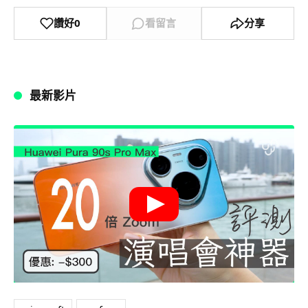
讚好
0
看留言
分享
最新影片