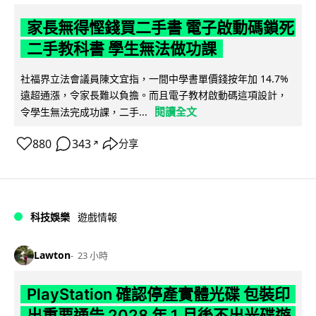
家長無得慳錢買二手書 電子啟動碼鎖死
二手教科書 學生無法做功課
社福界立法會議員陳文宜指，一間中學書單價錢按年加 14.7%
遠超通漲，令家長難以負擔。而且電子教材啟動碼這項設計，
閱讀全文
令學生無法完成功課，二手...
880
343
分享
↗
科技娛樂
遊戲情報
Lawton
23 小時
PlayStation 確認停產實體光碟 包裝印
出重要通告 2028 年 1 月後不出光碟遊