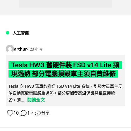
人工智能
arthur
23 小時
Tesla HW3 舊硬件裝 FSD v14 Lite 頻
現過熱 部分電腦損毀車主須自費維修
Tesla 向 HW3 舊車款推送 FSD v14 Lite 系統，引發大量車主反
映自動駕駛電腦嚴重過熱，部分更觸發高溫保護甚至直接燒
閱讀全文
毀，須...
10
1
分享
↗