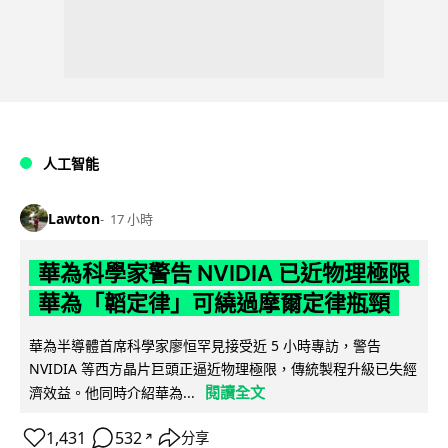
人工智能
Lawton
17 小時
華為科學家警告 NVIDIA 已近物理極限
華為「韜定律」可繞過摩爾定律瓶頸
華為半導體首席科學家廖恒罕見接受近 5 小時專訪，警告
NVIDIA 等西方晶片巨頭正逼近物理極限，傳統製程升級已失經
閱讀全文
濟效益。他同時介紹華為...
1,431
532
分享
↗