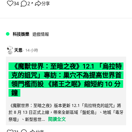
34
2
分享
↗
科技娛樂
遊戲情報
天恩
14 小時
《魔獸世界：至暗之夜》12.1 「烏拉特
克的詛咒」專訪：巢穴不為提高世界首
領門檻而設 《諸王之眠》縮短約 10 分
鐘
《魔獸世界：至暗之夜》版本更新 12.1「烏拉特克的詛咒」將
於 8 月 13 日正式上線，帶來全新區域「盤蛇島」、地城「毒牙
閱讀全文
祭壇」、新型態世...