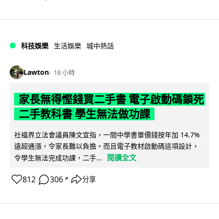
科技娛樂
生活娛樂
城中熱話
Lawton
18 小時
家長無得慳錢買二手書 電子啟動碼鎖死
二手教科書 學生無法做功課
社福界立法會議員陳文宜指，一間中學書單價錢按年加 14.7%
遠超通漲，令家長難以負擔。而且電子教材啟動碼這項設計，
閱讀全文
令學生無法完成功課，二手...
812
306
分享
↗