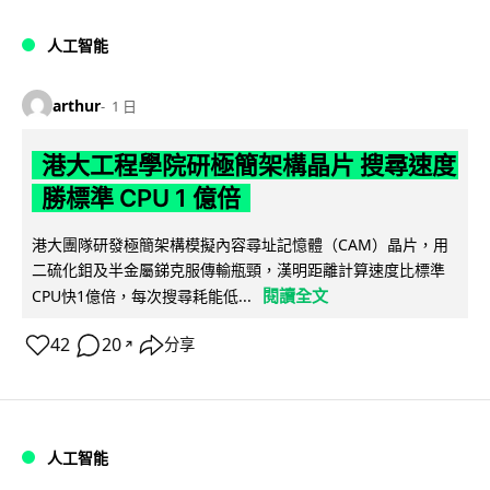
人工智能
arthur
1 日
港大工程學院研極簡架構晶片 搜尋速度
勝標準 CPU 1 億倍
港大團隊研發極簡架構模擬內容尋址記憶體（CAM）晶片，用
二硫化鉬及半金屬銻克服傳輸瓶頸，漢明距離計算速度比標準
閱讀全文
CPU快1億倍，每次搜尋耗能低...
42
20
分享
↗
人工智能