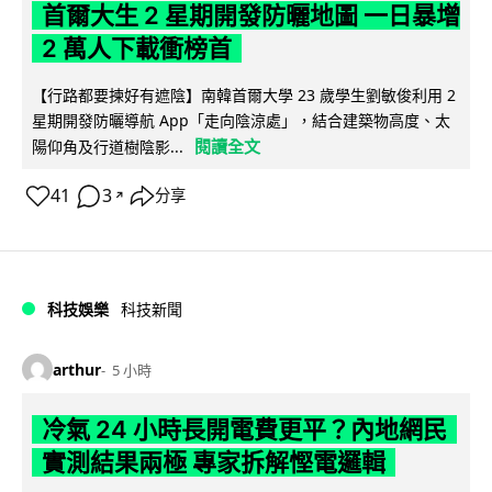
首爾大生 2 星期開發防曬地圖 一日暴增
2 萬人下載衝榜首
【行路都要揀好有遮陰】南韓首爾大學 23 歲學生劉敏俊利用 2
星期開發防曬導航 App「走向陰涼處」，結合建築物高度、太
閱讀全文
陽仰角及行道樹陰影...
41
3
分享
↗
科技娛樂
科技新聞
arthur
5 小時
冷氣 24 小時長開電費更平？內地網民
實測結果兩極 專家拆解慳電邏輯