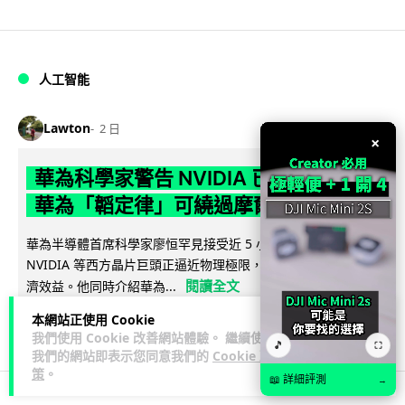
人工智能
Lawton
2 日
×
華為科學家警告 NVIDIA 已近物理極限
華為「韜定律」可繞過摩爾定律瓶頸
華為半導體首席科學家廖恒罕見接受近 5 小時專訪，警告
NVIDIA 等西方晶片巨頭正逼近物理極限，傳統製程升級已失經
閱讀全文
濟效益。他同時介紹華為...
本網站正使用 Cookie
1,593
602
分享
↗
我們使用 Cookie 改善網站體驗。 繼續使用
🎵
⛶
我們的網站即表示您同意我們的
Cookie 政
策
。
📖 詳細評測
→