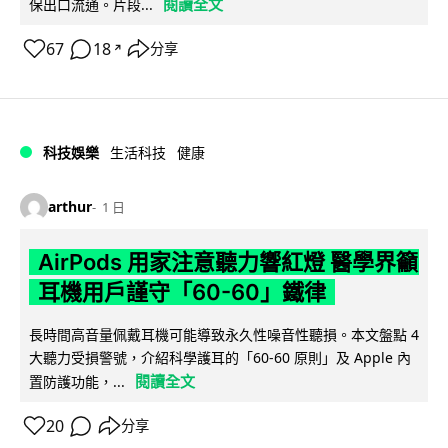
閱讀全文
保出口流通。片段...
67
18
分享
↗
科技娛樂
生活科技
健康
arthur
1 日
AirPods 用家注意聽力響紅燈 醫學界籲
耳機用戶謹守「60-60」鐵律
長時間高音量佩戴耳機可能導致永久性噪音性聽損。本文盤點 4
大聽力受損警號，介紹科學護耳的「60-60 原則」及 Apple 內
閱讀全文
置防護功能，...
20
分享