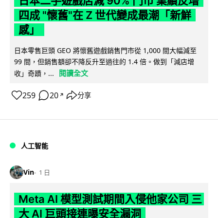
日本二手遊戲店減 90% 門市 業績反增
四成 "懷舊"在 Z 世代變成最潮「新鮮
感」
日本零售巨頭 GEO 將懷舊遊戲銷售門市從 1,000 間大幅減至
99 間，但銷售額卻不降反升至過往的 1.4 倍。做到「減店增
閱讀全文
收」奇蹟，...
259
20
分享
↗
人工智能
Vin
1 日
Meta AI 模型測試期間入侵他家公司 三
大 AI 巨頭接連曝安全漏洞