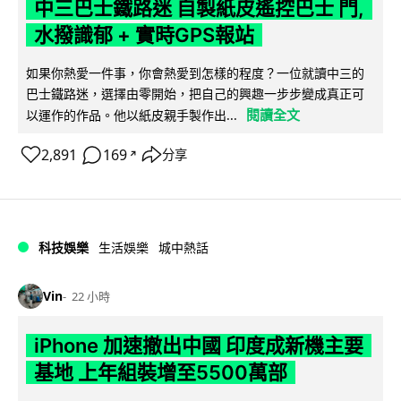
中三巴士鐵路迷 自製紙皮遙控巴士 門,
水撥識郁 + 實時GPS報站
如果你熱愛一件事，你會熱愛到怎樣的程度？一位就讀中三的
巴士鐵路迷，選擇由零開始，把自己的興趣一步步變成真正可
閱讀全文
以運作的作品。他以紙皮親手製作出...
2,891
169
分享
↗
科技娛樂
生活娛樂
城中熱話
Vin
22 小時
iPhone 加速撤出中國 印度成新機主要
基地 上年組裝增至5500萬部