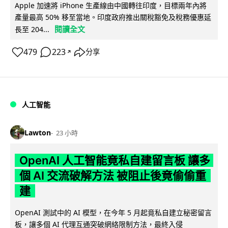
Apple 加速將 iPhone 生產線由中國轉往印度，目標兩年內將
產量最高 50% 移至當地。印度政府推出關稅豁免及稅務優惠延
閱讀全文
長至 204...
479
223
分享
↗
人工智能
Lawton
23 小時
OpenAI 人工智能竟私自建留言板 讓多
個 AI 交流破解方法 被阻止後竟偷偷重
建
OpenAI 測試中的 AI 模型，在今年 5 月起竟私自建立秘密留言
板，讓多個 AI 代理互通突破網絡限制方法，最終入侵