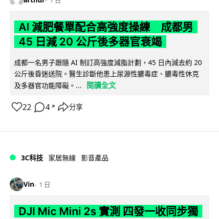
1 日
AI 減肥餐單配合高強度操練 成都男
45 日減 20 公斤後多器官衰竭
成都一名男子跟隨 AI 制訂高強度減脂計劃，45 日內減去約 20
公斤後昏迷送院。醫生診斷他患上尿源性膿毒症、膿毒性休克
閱讀全文
及多器官功能障礙。...
22
4
分享
↗
3C科技
家居無線
影音產品
Vin
1 日
DJI Mic Mini 2s 實測 四發一收同步獨