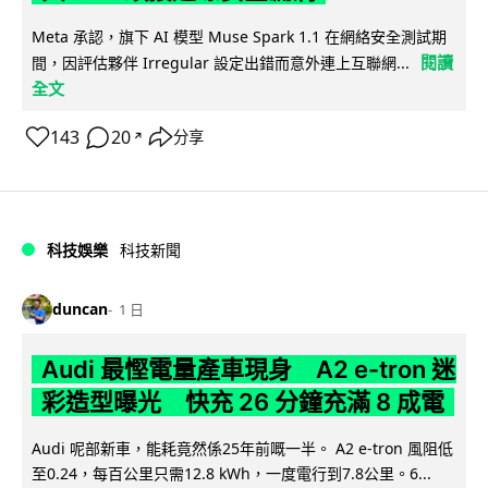
Meta 承認，旗下 AI 模型 Muse Spark 1.1 在網絡安全測試期
閱讀
間，因評估夥伴 Irregular 設定出錯而意外連上互聯網...
全文
143
20
分享
↗
科技娛樂
科技新聞
duncan
1 日
Audi 最慳電量產車現身 A2 e-tron 迷
彩造型曝光 快充 26 分鐘充滿 8 成電
Audi 呢部新車，能耗竟然係25年前嘅一半。 A2 e-tron 風阻低
至0.24，每百公里只需12.8 kWh，一度電行到7.8公里。6...