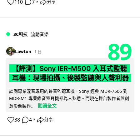
110
7
分享
↗
3C科技
流動音樂
89
Lawton
1 日
【評測】Sony IER-M500 入耳式監聽
耳機：現場拍攝、後製監聽與人聲利器
談到專業混音專用的聲音監聽耳機，Sony 經典 MDR-7506 到
MDR-M1 專業錄音室耳機都為人熟悉。而現在舞台製作者與創
閱讀全文
意影像製作...
38
4
分享
↗