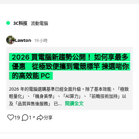
3C科技
流動電腦
Lawton
19 小時
2026 買電腦新趨勢公開！ 如何享最多
優惠 從極致便攜到電競標竿 揀選啱你
的高效能 PC
2026 年的電腦選購基準已經全面升級。除了基本效能，「極致
輕量化」、「機身美學」、「AI算力」、「前瞻技術加持」以
閱讀全文
及「品質與售後服務」 已...
19
1
分享
↗