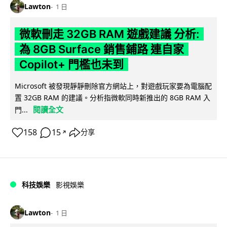
Lawton
1 日
微軟刪走 32GB RAM 遊戲建議 分析:
為 8GB Surface 銷售鋪路 連自家
Copilot+ 門檻也未到
Microsoft 被發現靜靜刪除官方網站上，對遊戲玩家要為電腦配
置 32GB RAM 的建議。分析指微軟同時新推出的 8GB RAM 入
閱讀全文
門...
158
15
分享
↗
科技娛樂
影視娛樂
Lawton
1 日