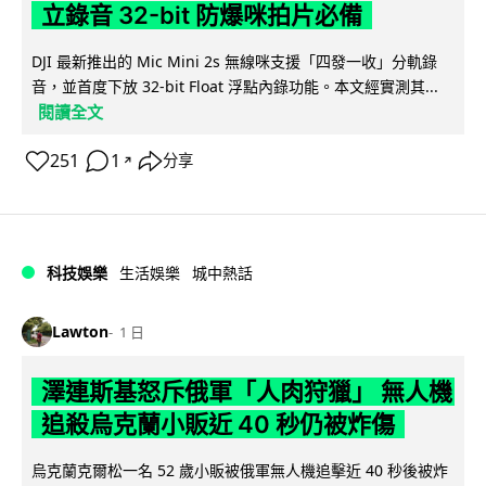
立錄音 32-bit 防爆咪拍片必備
DJI 最新推出的 Mic Mini 2s 無線咪支援「四發一收」分軌錄
音，並首度下放 32-bit Float 浮點內錄功能。本文經實測其...
閱讀全文
251
1
分享
↗
科技娛樂
生活娛樂
城中熱話
Lawton
1 日
澤連斯基怒斥俄軍「人肉狩獵」 無人機
追殺烏克蘭小販近 40 秒仍被炸傷
烏克蘭克爾松一名 52 歲小販被俄軍無人機追擊近 40 秒後被炸