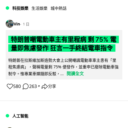
科技娛樂
生活娛樂
城中熱話
Vin
1 日
特朗普嘲電動車主有里程病 剩 75% 電
量即焦慮發作 狂言一手終結電車指令
特朗普在拉斯維加斯造勢大會上公開嘲諷電動車車主患有「里
程焦慮病」，聲稱電量剩 75% 便發作，並重申已廢除電動車強
閱讀全文
制令。惟專業車媒隨即反駁，...
580
263
分享
↗
人工智能