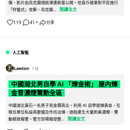
傷，影片由烏克蘭總統澤連斯基公開。他直斥俄軍對平民進行
閱讀全文
「狩獵式」攻擊，烏克蘭...
119
41
分享
↗
人工智能
Lawton
1 日
中國湖北男自學 AI 「煉金術」 屋內煉
金冒濃煙驚動全區
中國湖北黃石一名男子見金價高企，利用 AI 自學提煉黃金，在
租住單位私設高壓爐及作坊冶煉，過程產生大量刺鼻濃煙，驚
閱讀全文
動鄰居報警。警方到場揭發整...