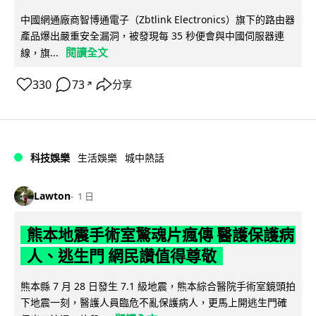
中國網通廠商智博通電子（Zbtlink Electronics）旗下的路由器
產品爆出嚴重安全漏洞，被發現每 35 秒便會與中國伺服器連
閱讀全文
線，旗...
330
73
分享
↗
科技娛樂
生活娛樂
城中熱話
Lawton
1 日
熊本地震手術室驚魂片瘋傳 醫護保護病
人、逃生門 網民讚值得尊敬
熊本縣 7 月 28 日發生 7.1 級地震，熊本綜合醫院手術室鏡頭拍
下地震一刻，醫護人員臨危不亂保護病人，更馬上開逃生門確