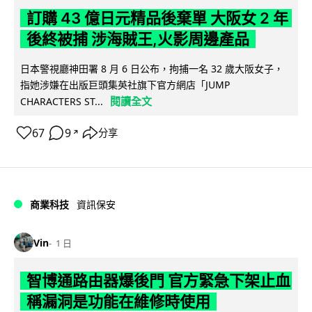
訂購 43 億日元精品後棄單 大阪女 2 年
後終被捕 涉海賊王,火影周邊產品
日本警視廳神田署 8 月 6 日公布，拘捕一名 32 歲大阪女子，
指她涉嫌在出版巨頭集英社旗下官方網店「JUMP
閱讀全文
CHARACTERS ST...
67
9
分享
↗
商業科技
資訊保安
Vin
1 日
智博通路由器爆後門 官方緊急下架止血
稱漏洞是功能在維修時使用