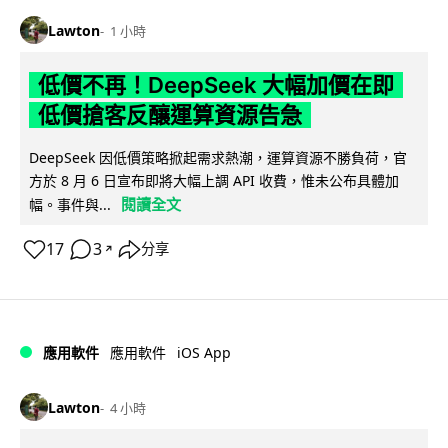
Lawton
1 小時
低價不再！DeepSeek 大幅加價在即
低價搶客反釀運算資源告急
DeepSeek 因低價策略掀起需求熱潮，運算資源不勝負荷，官
方於 8 月 6 日宣布即將大幅上調 API 收費，惟未公布具體加
閱讀全文
幅。事件與...
17
3
分享
↗
iOS App
應用軟件
應用軟件
Lawton
4 小時