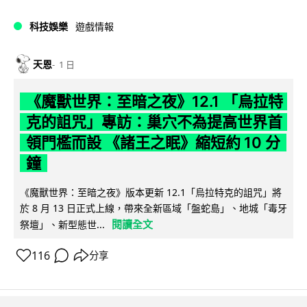
科技娛樂
遊戲情報
天恩
1 日
《魔獸世界：至暗之夜》12.1 「烏拉特
克的詛咒」專訪：巢穴不為提高世界首
領門檻而設 《諸王之眠》縮短約 10 分
鐘
《魔獸世界：至暗之夜》版本更新 12.1「烏拉特克的詛咒」將
於 8 月 13 日正式上線，帶來全新區域「盤蛇島」、地城「毒牙
閱讀全文
祭壇」、新型態世...
116
分享