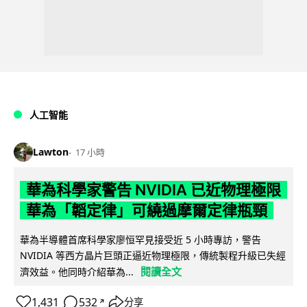
人工智能
Lawton
17 小時
華為科學家警告 NVIDIA 已近物理極限
華為「韜定律」可繞過摩爾定律瓶頸
華為半導體首席科學家廖恒罕見接受近 5 小時專訪，警告
NVIDIA 等西方晶片巨頭正逼近物理極限，傳統製程升級已失經
閱讀全文
濟效益。他同時介紹華為...
1,431
532
分享
↗