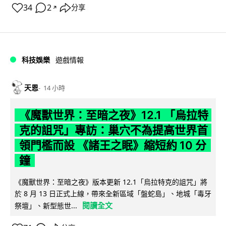
34
2
分享
↗
科技娛樂
遊戲情報
天恩
14 小時
《魔獸世界：至暗之夜》12.1 「烏拉特
克的詛咒」專訪：巢穴不為提高世界首
領門檻而設 《諸王之眠》縮短約 10 分
鐘
《魔獸世界：至暗之夜》版本更新 12.1「烏拉特克的詛咒」將
於 8 月 13 日正式上線，帶來全新區域「盤蛇島」、地城「毒牙
閱讀全文
祭壇」、新型態世...