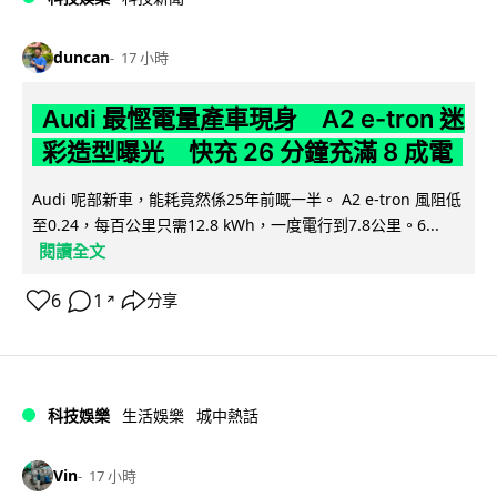
duncan
17 小時
Audi 最慳電量產車現身 A2 e-tron 迷
彩造型曝光 快充 26 分鐘充滿 8 成電
Audi 呢部新車，能耗竟然係25年前嘅一半。 A2 e-tron 風阻低
至0.24，每百公里只需12.8 kWh，一度電行到7.8公里。6...
閱讀全文
6
1
分享
↗
科技娛樂
生活娛樂
城中熱話
Vin
17 小時