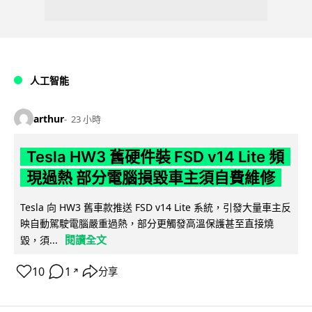
人工智能
arthur
23 小時
Tesla HW3 舊硬件裝 FSD v14 Lite 頻
現過熱 部分電腦損毀車主須自費維修
Tesla 向 HW3 舊車款推送 FSD v14 Lite 系統，引發大量車主反
映自動駕駛電腦嚴重過熱，部分更觸發高溫保護甚至直接燒
閱讀全文
毀，須...
10
1
分享
↗