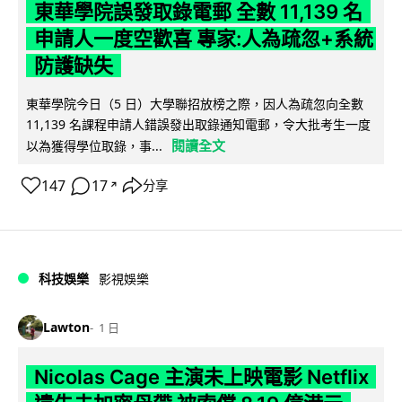
東華學院誤發取錄電郵 全數 11,139 名
申請人一度空歡喜 專家:人為疏忽+系統
防護缺失
東華學院今日（5 日）大學聯招放榜之際，因人為疏忽向全數
11,139 名課程申請人錯誤發出取錄通知電郵，令大批考生一度
閱讀全文
以為獲得學位取錄，事...
147
17
分享
↗
科技娛樂
影視娛樂
Lawton
1 日
Nicolas Cage 主演未上映電影 Netflix