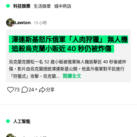
科技娛樂
生活娛樂
城中熱話
Lawton
13 小時
澤連斯基怒斥俄軍「人肉狩獵」 無人機
追殺烏克蘭小販近 40 秒仍被炸傷
烏克蘭克爾松一名 52 歲小販被俄軍無人機追擊近 40 秒後被炸
傷，影片由烏克蘭總統澤連斯基公開。他直斥俄軍對平民進行
閱讀全文
「狩獵式」攻擊，烏克蘭...
73
24
分享
↗
人工智能