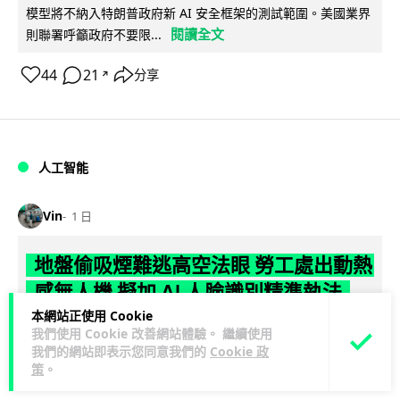
模型將不納入特朗普政府新 AI 安全框架的測試範圍。美國業界
閱讀全文
則聯署呼籲政府不要限...
44
21
分享
↗
人工智能
Vin
1 日
地盤偷吸煙難逃高空法眼 勞工處出動熱
感無人機 擬加 AI 人臉識別精準執法
本網站正使用 Cookie
勞工處投入配備熱感應鏡頭的小型無人機進行高空巡邏以打擊
我們使用 Cookie 改善網站體驗。 繼續使用
地盤違例吸煙，並正研究於未來一年內引入 AI 人臉識別與行為
我們的網站即表示您同意我們的
Cookie 政
策
。
閱讀全文
分析功能，結合三大技術進一...