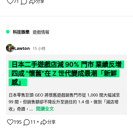
71
分享
科技娛樂
遊戲情報
Lawton
15 小時
日本二手遊戲店減 90% 門市 業績反增
四成 "懷舊"在 Z 世代變成最潮「新鮮
感」
日本零售巨頭 GEO 將懷舊遊戲銷售門市從 1,000 間大幅減至
99 間，但銷售額卻不降反升至過往的 1.4 倍。做到「減店增
閱讀全文
收」奇蹟，...
195
11
分享
↗