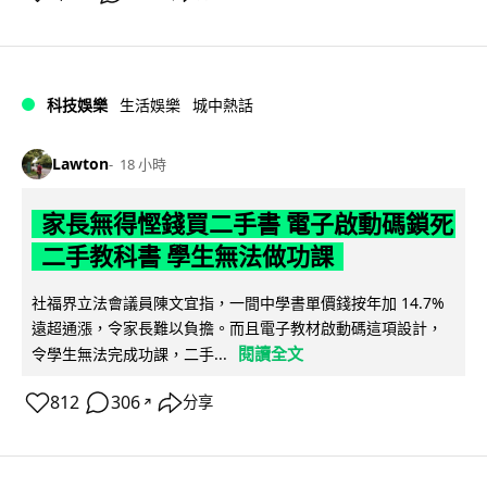
科技娛樂
生活娛樂
城中熱話
Lawton
18 小時
家長無得慳錢買二手書 電子啟動碼鎖死
二手教科書 學生無法做功課
社福界立法會議員陳文宜指，一間中學書單價錢按年加 14.7%
遠超通漲，令家長難以負擔。而且電子教材啟動碼這項設計，
閱讀全文
令學生無法完成功課，二手...
812
306
分享
↗