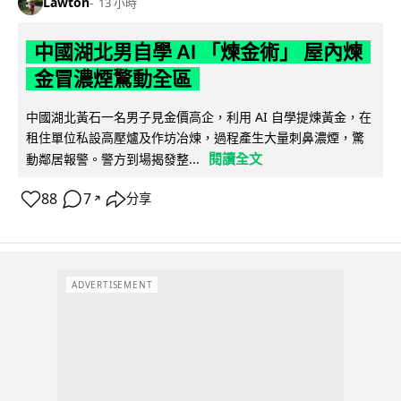
Lawton
13 小時
中國湖北男自學 AI 「煉金術」 屋內煉
金冒濃煙驚動全區
中國湖北黃石一名男子見金價高企，利用 AI 自學提煉黃金，在
租住單位私設高壓爐及作坊冶煉，過程產生大量刺鼻濃煙，驚
閱讀全文
動鄰居報警。警方到場揭發整...
88
7
分享
↗
ADVERTISEMENT