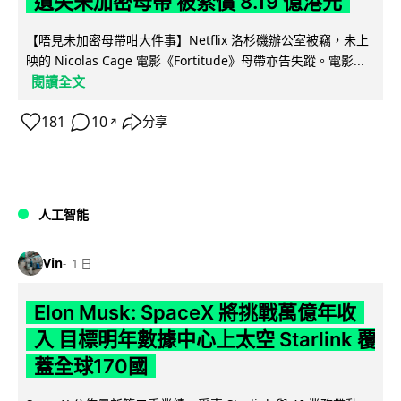
遺失未加密母帶 被索償 8.19 億港元
【唔見未加密母帶咁大件事】Netflix 洛杉磯辦公室被竊，未上
映的 Nicolas Cage 電影《Fortitude》母帶亦告失蹤。電影...
閱讀全文
181
10
分享
↗
人工智能
Vin
1 日
Elon Musk: SpaceX 將挑戰萬億年收
入 目標明年數據中心上太空 Starlink 覆
蓋全球170國