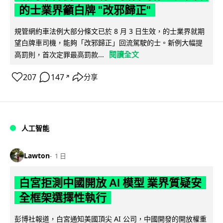
的士業界籲白牌 "改邪歸正"
規管網約車法例大部分條文已於 8 月 3 日生效，的士業界就期
望白牌車司機，能夠「改邪歸正」回流駕駛的士。新例大幅提
閱讀全文
高罰則，首次定罪最高罰款...
207
147
分享
↗
人工智能
Lawton
1 日
白宮拒測中國開放 AI 模型 業界質疑安
全框架選擇性執行
彭博社報道，白宮通知美國頂尖 AI 公司，中國開發的開放權重