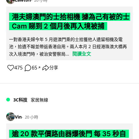
港夫婦澳門的士拾相機 據為己有被的士
Cam 睇到 2 個月後再入境被捕
一對香港夫婦今年 5 月遊澳門乘的士拾獲他人遺留相機及電
池，拾遺不報並帶返香港自用。兩人本月 2 日經港珠澳大橋再
閱讀全文
次入境澳門時，被治安警察局...
475
65
分享
↗
3C科技
家居無線
Vin
20 小時
逾 20 款平價路由器爆後門 每 35 秒自