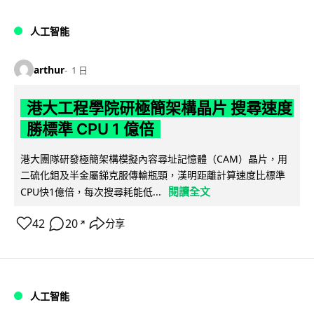
人工智能
arthur
1 日
港大工程學院研極簡架構晶片 搜尋速度
勝標準 CPU 1 億倍
港大團隊研發極簡架構模擬內容尋址記憶體（CAM）晶片，用
二硫化鉬及半金屬銻克服傳輸瓶頸，漢明距離計算速度比標準
閱讀全文
CPU快1億倍，每次搜尋耗能低...
42
20
分享
↗
人工智能