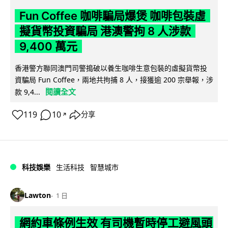
Fun Coffee 咖啡騙局爆煲 咖啡包裝虛
擬貨幣投資騙局 港澳警拘 8 人涉款
9,400 萬元
香港警方聯同澳門司警搗破以養生咖啡生意包裝的虛擬貨幣投
資騙局 Fun Coffee，兩地共拘捕 8 人，接獲逾 200 宗舉報，涉
閱讀全文
款 9,4...
119
10
分享
↗
科技娛樂
生活科技
智慧城市
Lawton
1 日
網約車條例生效 有司機暫時停工避風頭