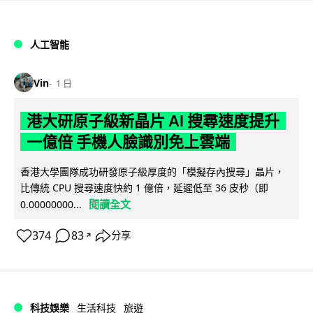
人工智能
Vin
1 日
港大研原子級新晶片 AI 搜尋速度提升
一億倍 手機人臉識別免上雲端
香港大學團隊成功研發原子級厚度的「模擬存內搜尋」晶片，
比傳統 CPU 搜尋速度快約 1 億倍，延遲低至 36 皮秒（即
閱讀全文
0.00000000...
374
83
分享
↗
科技娛樂
生活科技
旅遊