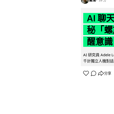
AI 
秘「螺
醒意識
AI 研究員 Adel
千計獨立人機對話
分享