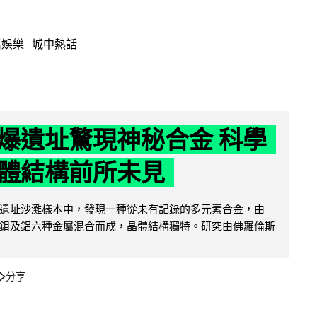
活娛樂
城中熱話
爆遺址驚現神秘合金 科學
體結構前所未見
遺址沙灘樣本中，發現一種從未有記錄的多元素合金，由
鉬及鋁六種金屬混合而成，晶體結構獨特。研究由佛羅倫斯
分享