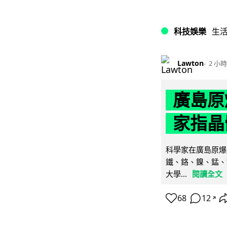
科技娛樂
生
Lawton
2 小時
廣島原
家指晶
科學家在廣島原爆
鐵、鉻、鎳、錳、
大學...
閱讀全文
68
12
↗