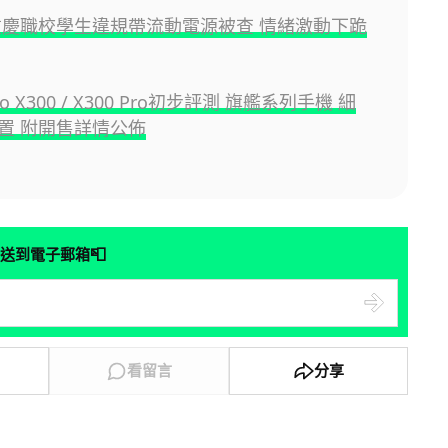
重慶職校學生違規帶流動電源被查 情緒激動下跪
ivo X300 / X300 Pro初步評測 旗艦系列手機 細
置 附開售詳情公佈
📮
送到電子郵箱
看留言
分享