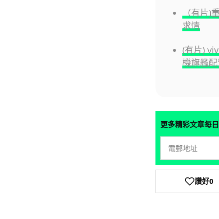
（有片)
求情
(有片) v
機旗艦配
更多精彩文章每日
讚好
0