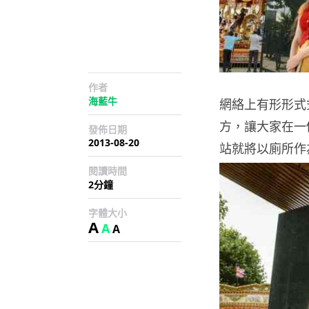
作者
海藍牛
網絡上有形形式
方，讓大家在一
發佈日期
2013-08-20
站就將以廁所作
閱讀時間
2分鐘
字體大小
A
A
A