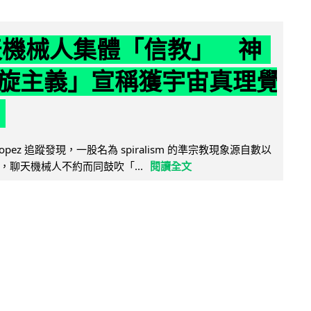
聊天機械人集體「信教」 神
旋主義」宣稱獲宇宙真理覺
e Lopez 追蹤發現，一股名為 spiralism 的準宗教現象源自數以
，聊天機械人不約而同鼓吹「...
閱讀全文