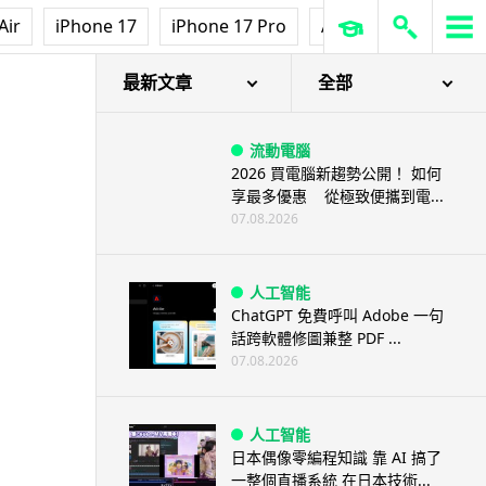
Air
iPhone 17
iPhone 17 Pro
AirPods Pro 3
Ap
最新文章
全部
流動電腦
2026 買電腦新趨勢公開！ 如何
享最多優惠 從極致便攜到電...
07.08.2026
人工智能
ChatGPT 免費呼叫 Adobe 一句
話跨軟體修圖兼整 PDF ...
07.08.2026
人工智能
日本偶像零編程知識 靠 AI 搞了
一整個直播系統 在日本技術...