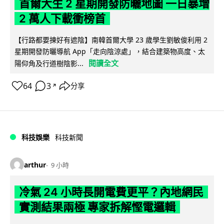
首爾大生 2 星期開發防曬地圖 一日暴增
2 萬人下載衝榜首
【行路都要揀好有遮陰】南韓首爾大學 23 歲學生劉敏俊利用 2
星期開發防曬導航 App「走向陰涼處」，結合建築物高度、太
閱讀全文
陽仰角及行道樹陰影...
64
3
分享
↗
科技娛樂
科技新聞
arthur
9 小時
冷氣 24 小時長開電費更平？內地網民
實測結果兩極 專家拆解慳電邏輯