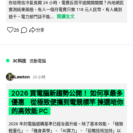
你信唔信冷氣長開 24 小時，電費反而平過開開關關？內地網民
實測結果兩極，有人一個月電費只需 118 元人民幣，有人飆到
閱讀全文
過千。電力部門話不能...
26
分享
3C科技
流動電腦
Lawton
23 小時
2026 買電腦新趨勢公開！ 如何享最多
優惠 從極致便攜到電競標竿 揀選啱你
的高效能 PC
2026 年的電腦選購基準已經全面升級。除了基本效能，「極致
輕量化」、「機身美學」、「AI算力」、「前瞻技術加持」以