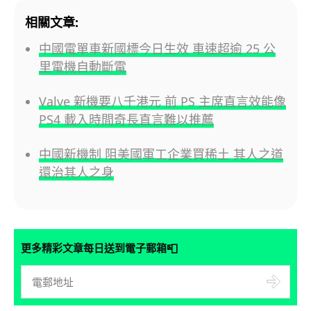
相關文章:
中國電單車新國標今日生效 車速超逾 25 公
里電機自動斷電
Valve 新機要八千港元 前 PS 主席直言效能像
PS4 載入時間奇長直言難以推薦
中國新機制 阻美國軍工企業買稀土 其人之道
還治其人之身
📮
更多精彩文章每日送到電子郵箱