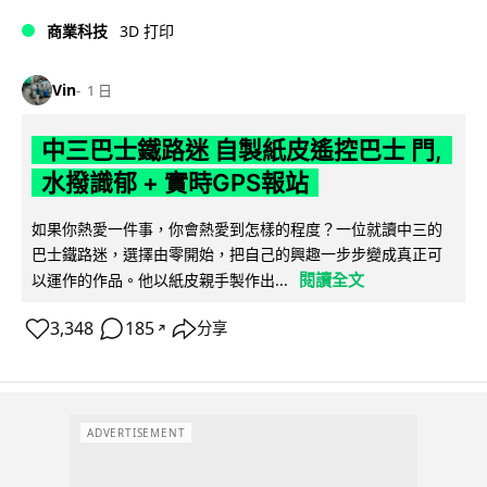
商業科技
3D 打印
Vin
1 日
中三巴士鐵路迷 自製紙皮遙控巴士 門,
水撥識郁 + 實時GPS報站
如果你熱愛一件事，你會熱愛到怎樣的程度？一位就讀中三的
巴士鐵路迷，選擇由零開始，把自己的興趣一步步變成真正可
閱讀全文
以運作的作品。他以紙皮親手製作出...
3,348
185
分享
↗
ADVERTISEMENT