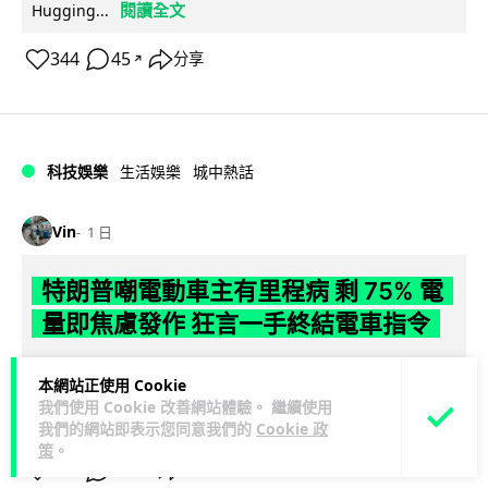
閱讀全文
Hugging...
344
45
分享
↗
科技娛樂
生活娛樂
城中熱話
Vin
1 日
特朗普嘲電動車主有里程病 剩 75% 電
量即焦慮發作 狂言一手終結電車指令
特朗普在拉斯維加斯造勢大會上公開嘲諷電動車車主患有「里
本網站正使用 Cookie
程焦慮病」，聲稱電量剩 75% 便發作，並重申已廢除電動車強
我們使用 Cookie 改善網站體驗。 繼續使用
閱讀全文
制令。惟專業車媒隨即反駁，...
我們的網站即表示您同意我們的
Cookie 政
策
。
599
270
分享
↗