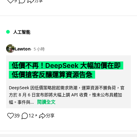
9
分享
人工智能
Lawton
5 小時
低價不再！DeepSeek 大幅加價在即
低價搶客反釀運算資源告急
DeepSeek 因低價策略掀起需求熱潮，運算資源不勝負荷，官
方於 8 月 6 日宣布即將大幅上調 API 收費，惟未公布具體加
閱讀全文
幅。事件與...
39
12
分享
↗