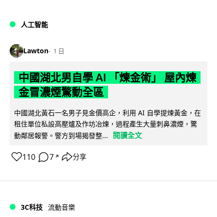
人工智能
Lawton
1 日
中國湖北男自學 AI 「煉金術」 屋內煉
金冒濃煙驚動全區
中國湖北黃石一名男子見金價高企，利用 AI 自學提煉黃金，在
租住單位私設高壓爐及作坊冶煉，過程產生大量刺鼻濃煙，驚
閱讀全文
動鄰居報警。警方到場揭發整...
110
7
分享
↗
3C科技
流動音樂