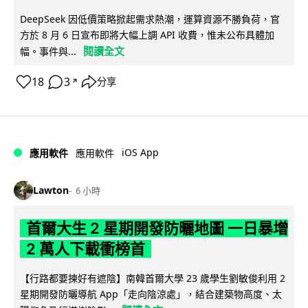
DeepSeek 因低價策略掀起需求熱潮，運算資源不勝負荷，官
方於 8 月 6 日宣布即將大幅上調 API 收費，惟未公布具體加
閱讀全文
幅。事件與...
18
3
分享
↗
iOS App
應用軟件
應用軟件
Lawton
6 小時
首爾大生 2 星期開發防曬地圖 一日暴增
2 萬人下載衝榜首
【行路都要揀好有遮陰】南韓首爾大學 23 歲學生劉敏俊利用 2
星期開發防曬導航 App「走向陰涼處」，結合建築物高度、太