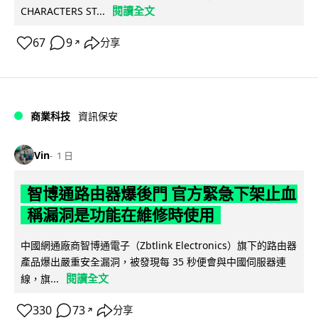
閱讀全文
CHARACTERS ST...
67
9
分享
↗
商業科技
資訊保安
Vin
1 日
智博通路由器爆後門 官方緊急下架止血
稱漏洞是功能在維修時使用
中國網通廠商智博通電子（Zbtlink Electronics）旗下的路由器
產品爆出嚴重安全漏洞，被發現每 35 秒便會與中國伺服器連
閱讀全文
線，旗...
330
73
分享
↗