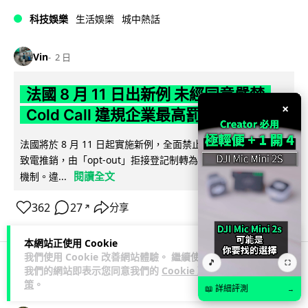
科技娛樂
生活娛樂
城中熱話
Vin
2 日
法國 8 月 11 日出新例 未經同意嚴禁
×
Cold Call 違規企業最高罰 345 萬
法國將於 8 月 11 日起實施新例，全面禁止企業未經消費者同意
致電推銷，由「opt-out」拒接登記制轉為「opt-in」先徵同意
閱讀全文
機制。違...
362
27
分享
↗
本網站正使用 Cookie
我們使用 Cookie 改善網站體驗。 繼續使用
🎵
⛶
我們的網站即表示您同意我們的
Cookie 政
人工智能
策
。
📖 詳細評測
→