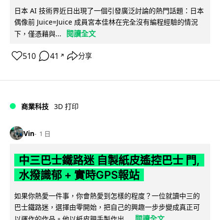
日本 AI 技術界近日出現了一個引發廣泛討論的熱門話題：日本
偶像前 Juice=Juice 成員宮本佳林在完全沒有編程經驗的情況
閱讀全文
下，僅憑藉與...
510
41
分享
↗
商業科技
3D 打印
Vin
1 日
中三巴士鐵路迷 自製紙皮遙控巴士 門,
水撥識郁 + 實時GPS報站
如果你熱愛一件事，你會熱愛到怎樣的程度？一位就讀中三的
巴士鐵路迷，選擇由零開始，把自己的興趣一步步變成真正可
閱讀全文
以運作的作品。他以紙皮親手製作出...