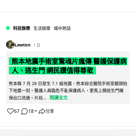
科技娛樂
生活娛樂
城中熱話
Lawton
1 日
熊本地震手術室驚魂片瘋傳 醫護保護病
人、逃生門 網民讚值得尊敬
熊本縣 7 月 28 日發生 7.1 級地震，熊本綜合醫院手術室鏡頭拍
下地震一刻，醫護人員臨危不亂保護病人，更馬上開逃生門確
閱讀全文
保出口流通。片段...
67
18
分享
↗