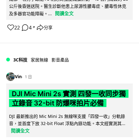
公斤後昏迷送院。醫生診斷他患上尿源性膿毒症、膿毒性休克
閱讀全文
及多器官功能障礙。...
22
4
分享
↗
3C科技
家居無線
影音產品
Vin
1 日
DJI Mic Mini 2s 實測 四發一收同步獨
立錄音 32-bit 防爆咪拍片必備
DJI 最新推出的 Mic Mini 2s 無線咪支援「四發一收」分軌錄
音，並首度下放 32-bit Float 浮點內錄功能。本文經實測其...
閱讀全文