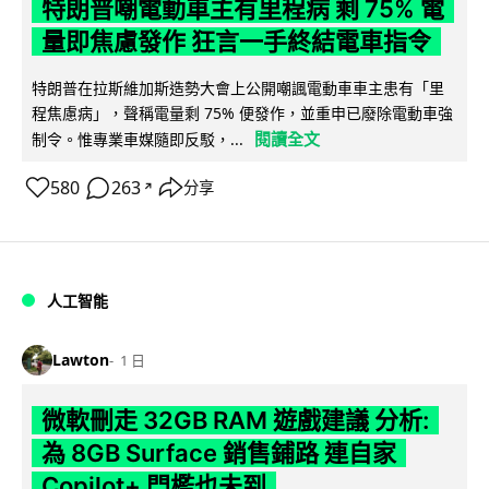
特朗普嘲電動車主有里程病 剩 75% 電
量即焦慮發作 狂言一手終結電車指令
特朗普在拉斯維加斯造勢大會上公開嘲諷電動車車主患有「里
程焦慮病」，聲稱電量剩 75% 便發作，並重申已廢除電動車強
閱讀全文
制令。惟專業車媒隨即反駁，...
580
263
分享
↗
人工智能
Lawton
1 日
微軟刪走 32GB RAM 遊戲建議 分析:
為 8GB Surface 銷售鋪路 連自家
Copilot+ 門檻也未到