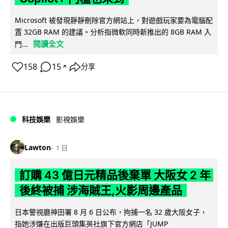
Microsoft 被發現靜靜刪除官方網站上，對遊戲玩家要為電腦配
置 32GB RAM 的建議。分析指微軟同時新推出的 8GB RAM 入
閱讀全文
門...
158
15
分享
↗
科技娛樂
影視娛樂
Lawton
1 日
訂購 43 億日元精品後棄單 大阪女 2 年
後終被捕 涉海賊王,火影周邊產品
日本警視廳神田署 8 月 6 日公布，拘捕一名 32 歲大阪女子，
指她涉嫌在出版巨頭集英社旗下官方網店「JUMP