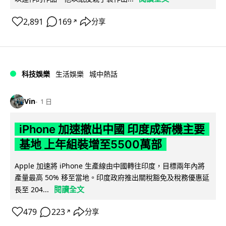
2,891
169
分享
↗
科技娛樂
生活娛樂
城中熱話
Vin
1 日
iPhone 加速撤出中國 印度成新機主要
基地 上年組裝增至5500萬部
Apple 加速將 iPhone 生產線由中國轉往印度，目標兩年內將
產量最高 50% 移至當地。印度政府推出關稅豁免及稅務優惠延
閱讀全文
長至 204...
479
223
分享
↗