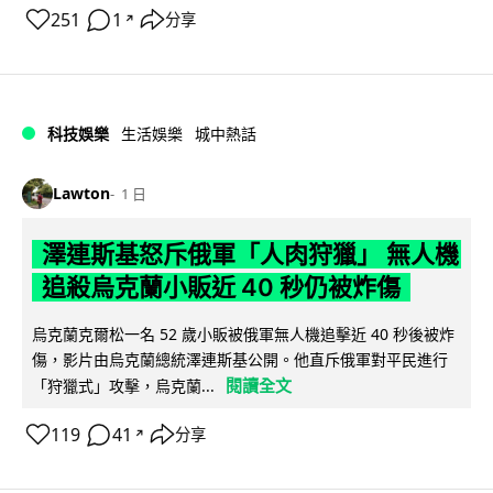
251
1
分享
↗
科技娛樂
生活娛樂
城中熱話
Lawton
1 日
澤連斯基怒斥俄軍「人肉狩獵」 無人機
追殺烏克蘭小販近 40 秒仍被炸傷
烏克蘭克爾松一名 52 歲小販被俄軍無人機追擊近 40 秒後被炸
傷，影片由烏克蘭總統澤連斯基公開。他直斥俄軍對平民進行
閱讀全文
「狩獵式」攻擊，烏克蘭...
119
41
分享
↗