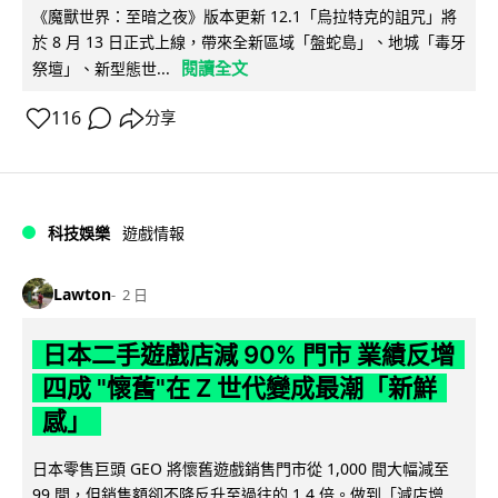
《魔獸世界：至暗之夜》版本更新 12.1「烏拉特克的詛咒」將
於 8 月 13 日正式上線，帶來全新區域「盤蛇島」、地城「毒牙
閱讀全文
祭壇」、新型態世...
116
分享
科技娛樂
遊戲情報
Lawton
2 日
日本二手遊戲店減 90% 門市 業績反增
四成 "懷舊"在 Z 世代變成最潮「新鮮
感」
日本零售巨頭 GEO 將懷舊遊戲銷售門市從 1,000 間大幅減至
99 間，但銷售額卻不降反升至過往的 1.4 倍。做到「減店增