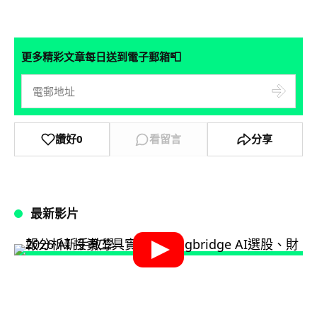
📮
更多精彩文章每日送到電子郵箱
讚好
0
看留言
分享
最新影片