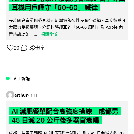
耳機用戶謹守「60-60」鐵律
長時間高音量佩戴耳機可能導致永久性噪音性聽損。本文盤點 4
大聽力受損警號，介紹科學護耳的「60-60 原則」及 Apple 內
閱讀全文
置防護功能，...
20
分享
人工智能
arthur
1 日
AI 減肥餐單配合高強度操練 成都男
45 日減 20 公斤後多器官衰竭
成都一名男子跟隨 AI 制訂高強度減脂計劃，45 日內減去約 20