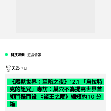
科技娛樂
遊戲情報
天恩
2 日
《魔獸世界：至暗之夜》12.1 「烏拉特
克的詛咒」專訪：巢穴不為提高世界首
領門檻而設 《諸王之眠》縮短約 10 分
鐘