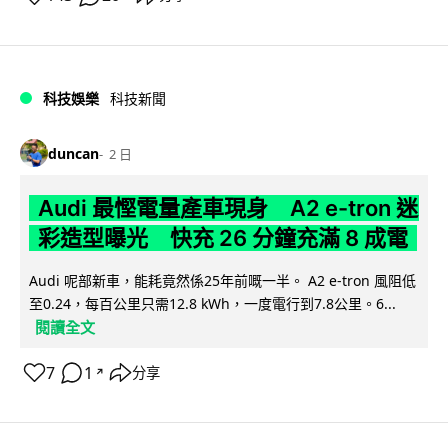
科技娛樂
科技新聞
duncan
2 日
Audi 最慳電量產車現身 A2 e-tron 迷
彩造型曝光 快充 26 分鐘充滿 8 成電
Audi 呢部新車，能耗竟然係25年前嘅一半。 A2 e-tron 風阻低
至0.24，每百公里只需12.8 kWh，一度電行到7.8公里。6...
閱讀全文
7
1
分享
↗