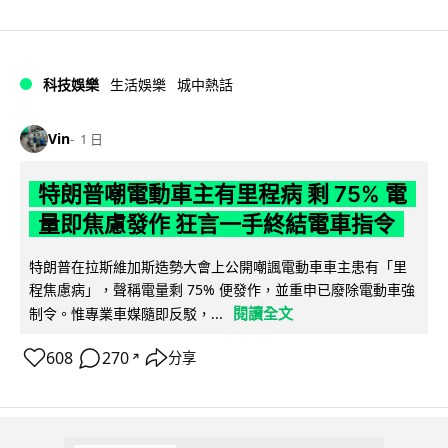
科技娛樂
生活娛樂
城中熱話
Vin
1 日
特朗普嘲電動車主有里程病 剩 75% 電
量即焦慮發作 狂言一手終結電車指令
特朗普在拉斯維加斯造勢大會上公開嘲諷電動車車主患有「里
程焦慮病」，聲稱電量剩 75% 便發作，並重申已廢除電動車強
閱讀全文
制令。惟專業車媒隨即反駁，...
608
270
分享
↗