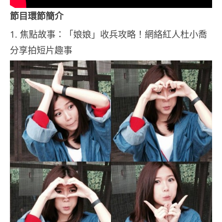
節目環節簡介
1. 焦點故事：「娘娘」收兵攻略！網絡紅人杜小喬
分享拍短片趣事