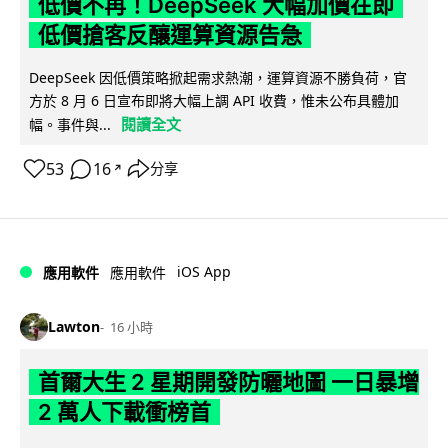
低價不再！DeepSeek 大幅加價在即
低價搶客反釀運算資源告急
DeepSeek 因低價策略掀起需求熱潮，運算資源不勝負荷，官
方於 8 月 6 日宣布即將大幅上調 API 收費，惟未公布具體加
閱讀全文
幅。事件與...
53
16
分享
↗
iOS App
應用軟件
應用軟件
Lawton
16 小時
首爾大生 2 星期開發防曬地圖 一日暴增
2 萬人下載衝榜首