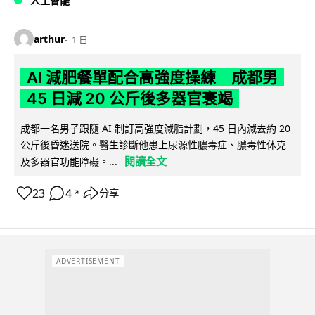
人工智能
arthur
1 日
AI 減肥餐單配合高強度操練 成都男
45 日減 20 公斤後多器官衰竭
成都一名男子跟隨 AI 制訂高強度減脂計劃，45 日內減去約 20
公斤後昏迷送院。醫生診斷他患上尿源性膿毒症、膿毒性休克
閱讀全文
及多器官功能障礙。...
23
4
分享
↗
ADVERTISEMENT