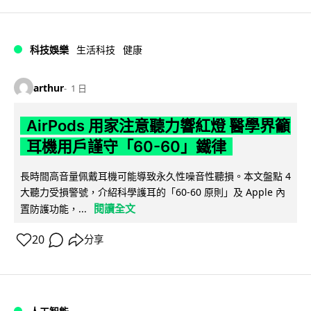
科技娛樂
生活科技
健康
arthur
1 日
AirPods 用家注意聽力響紅燈 醫學界籲
耳機用戶謹守「60-60」鐵律
長時間高音量佩戴耳機可能導致永久性噪音性聽損。本文盤點 4
大聽力受損警號，介紹科學護耳的「60-60 原則」及 Apple 內
閱讀全文
置防護功能，...
20
分享