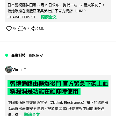
日本警視廳神田署 8 月 6 日公布，拘捕一名 32 歲大阪女子，
指她涉嫌在出版巨頭集英社旗下官方網店「JUMP
閱讀全文
CHARACTERS ST...
75
9
分享
↗
商業科技
資訊保安
Vin
1 日
智博通路由器爆後門 官方緊急下架止血
稱漏洞是功能在維修時使用
中國網通廠商智博通電子（Zbtlink Electronics）旗下的路由器
產品爆出嚴重安全漏洞，被發現每 35 秒便會與中國伺服器連
閱讀全文
線，旗...