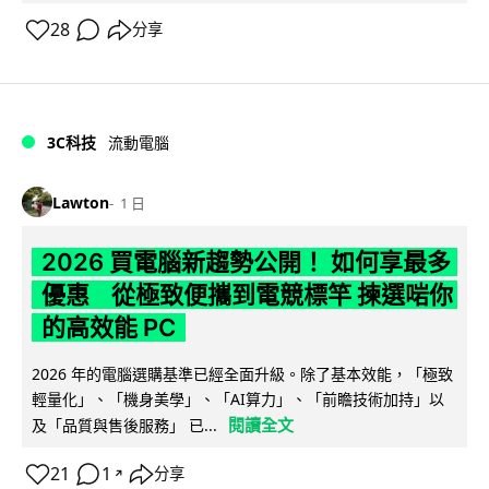
28
分享
3C科技
流動電腦
Lawton
1 日
2026 買電腦新趨勢公開！ 如何享最多
優惠 從極致便攜到電競標竿 揀選啱你
的高效能 PC
2026 年的電腦選購基準已經全面升級。除了基本效能，「極致
輕量化」、「機身美學」、「AI算力」、「前瞻技術加持」以
閱讀全文
及「品質與售後服務」 已...
21
1
分享
↗