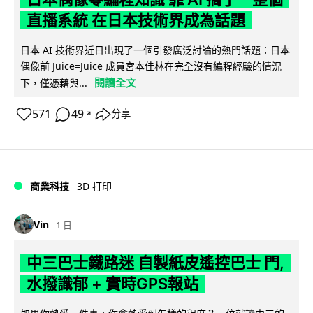
直播系統 在日本技術界成為話題
日本 AI 技術界近日出現了一個引發廣泛討論的熱門話題：日本
偶像前 Juice=Juice 成員宮本佳林在完全沒有編程經驗的情況
閱讀全文
下，僅憑藉與...
571
49
分享
↗
商業科技
3D 打印
Vin
1 日
中三巴士鐵路迷 自製紙皮遙控巴士 門,
水撥識郁 + 實時GPS報站