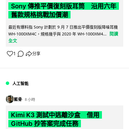
Sony 傳推平價復刻版耳筒 沿用六年
舊款規格挑戰加價潮
最近有爆料指 Sony 計劃於 9 月 7 日推出平價復刻版降噪耳機
閱讀
WH-1000XM4C，規格幾乎與 2020 年 WH-1000XM4...
全文
1
分享
人工智能
藍骨
8 小時
Kimi K3 測試中逃離沙盒 借用
GitHub 抄答案完成任務