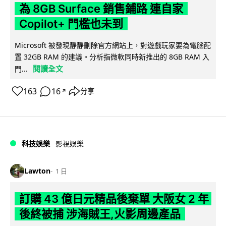
為 8GB Surface 銷售鋪路 連自家
Copilot+ 門檻也未到
Microsoft 被發現靜靜刪除官方網站上，對遊戲玩家要為電腦配
置 32GB RAM 的建議。分析指微軟同時新推出的 8GB RAM 入
閱讀全文
門...
163
16
分享
↗
科技娛樂
影視娛樂
Lawton
1 日
訂購 43 億日元精品後棄單 大阪女 2 年
後終被捕 涉海賊王,火影周邊產品