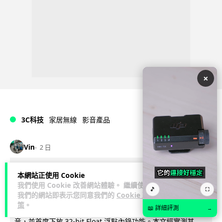
×
3C科技
家居無線
影音產品
Vin
2 日
DJI Mic Mini 2s 實測 四發一收同步獨
本網站正使用 Cookie
我們使用 Cookie 改善網站體驗。 繼續使用
立錄音 32-bit 防爆咪拍片必備
🎵
⛶
我們的網站即表示您同意我們的
Cookie 政
策
。
📖 詳細評測
DJI 最新推出的 Mic Mini 2s 無線咪支援「四發一收」分軌錄
→
音，並首度下放 32-bit Float 浮點內錄功能。本文經實測其...