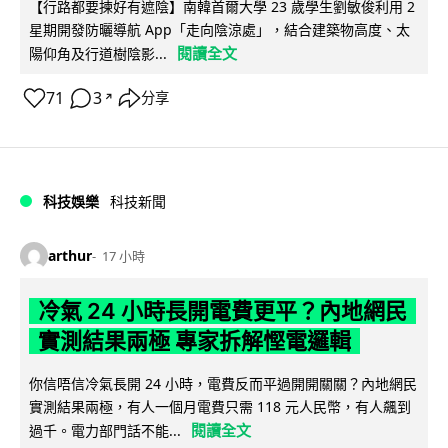
【行路都要揀好有遮陰】南韓首爾大學 23 歲學生劉敏俊利用 2
星期開發防曬導航 App「走向陰涼處」，結合建築物高度、太
閱讀全文
陽仰角及行道樹陰影...
71
3
分享
↗
科技娛樂
科技新聞
arthur
17 小時
冷氣 24 小時長開電費更平？內地網民
實測結果兩極 專家拆解慳電邏輯
你信唔信冷氣長開 24 小時，電費反而平過開開關關？內地網民
實測結果兩極，有人一個月電費只需 118 元人民幣，有人飆到
閱讀全文
過千。電力部門話不能...