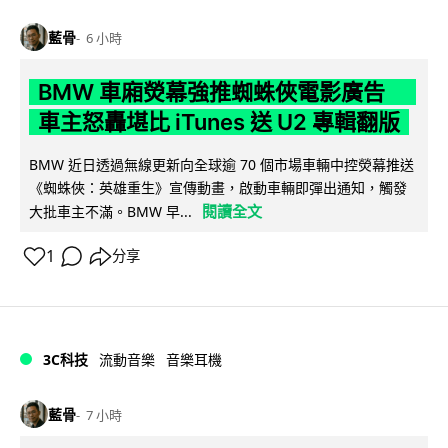
藍骨
6 小時
BMW 車廂熒幕強推蜘蛛俠電影廣告
車主怒轟堪比 iTunes 送 U2 專輯翻版
BMW 近日透過無線更新向全球逾 70 個市場車輛中控熒幕推送
《蜘蛛俠：英雄重生》宣傳動畫，啟動車輛即彈出通知，觸發
閱讀全文
大批車主不滿。BMW 早...
1
分享
3C科技
流動音樂
音樂耳機
藍骨
7 小時