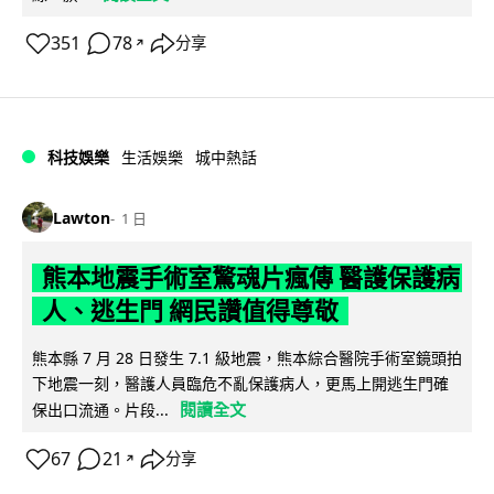
351
78
分享
↗
科技娛樂
生活娛樂
城中熱話
Lawton
1 日
熊本地震手術室驚魂片瘋傳 醫護保護病
人、逃生門 網民讚值得尊敬
熊本縣 7 月 28 日發生 7.1 級地震，熊本綜合醫院手術室鏡頭拍
下地震一刻，醫護人員臨危不亂保護病人，更馬上開逃生門確
閱讀全文
保出口流通。片段...
67
21
分享
↗