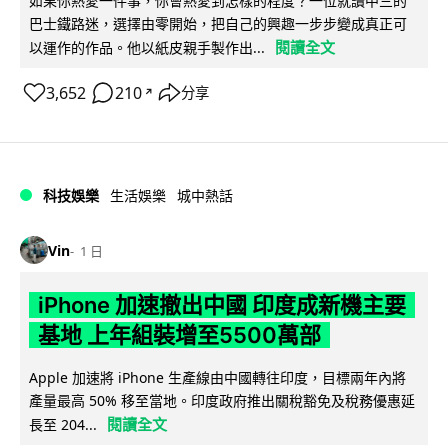
如果你熱愛一件事，你會熱愛到怎樣的程度？一位就讀中三的
巴士鐵路迷，選擇由零開始，把自己的興趣一步步變成真正可
閱讀全文
以運作的作品。他以紙皮親手製作出...
3,652
210
分享
↗
科技娛樂
生活娛樂
城中熱話
Vin
1 日
iPhone 加速撤出中國 印度成新機主要
基地 上年組裝增至5500萬部
Apple 加速將 iPhone 生產線由中國轉往印度，目標兩年內將
產量最高 50% 移至當地。印度政府推出關稅豁免及稅務優惠延
閱讀全文
長至 204...