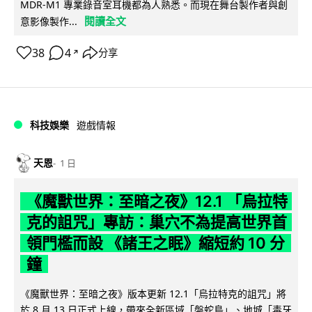
MDR-M1 專業錄音室耳機都為人熟悉。而現在舞台製作者與創
閱讀全文
意影像製作...
38
4
分享
↗
科技娛樂
遊戲情報
天恩
1 日
《魔獸世界：至暗之夜》12.1 「烏拉特
克的詛咒」專訪：巢穴不為提高世界首
領門檻而設 《諸王之眠》縮短約 10 分
鐘
《魔獸世界：至暗之夜》版本更新 12.1「烏拉特克的詛咒」將
於 8 月 13 日正式上線，帶來全新區域「盤蛇島」、地城「毒牙