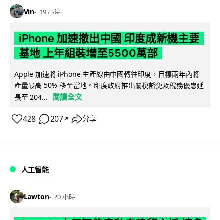
Vin
19 小時
iPhone 加速撤出中國 印度成新機主要
基地 上年組裝增至5500萬部
Apple 加速將 iPhone 生產線由中國轉往印度，目標兩年內將
產量最高 50% 移至當地。印度政府推出關稅豁免及稅務優惠延
閱讀全文
長至 204...
428
207
分享
↗
人工智能
Lawton
20 小時