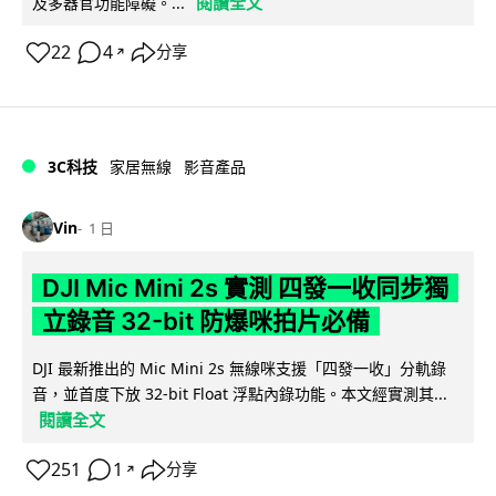
閱讀全文
及多器官功能障礙。...
22
4
分享
↗
3C科技
家居無線
影音產品
Vin
1 日
DJI Mic Mini 2s 實測 四發一收同步獨
立錄音 32-bit 防爆咪拍片必備
DJI 最新推出的 Mic Mini 2s 無線咪支援「四發一收」分軌錄
音，並首度下放 32-bit Float 浮點內錄功能。本文經實測其...
閱讀全文
251
1
分享
↗