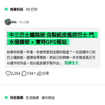
商業科技
3D 打印
Vin
18 小時
中三巴士鐵路迷 自製紙皮遙控巴士 門,
水撥識郁 + 實時GPS報站
如果你熱愛一件事，你會熱愛到怎樣的程度？一位就讀中三的
巴士鐵路迷，選擇由零開始，把自己的興趣一步步變成真正可
閱讀全文
以運作的作品。他以紙皮親手製作出...
2,254
134
分享
↗
科技娛樂
生活娛樂
城中熱話