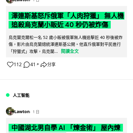
澤連斯基怒斥俄軍「人肉狩獵」 無人機
追殺烏克蘭小販近 40 秒仍被炸傷
烏克蘭克爾松一名 52 歲小販被俄軍無人機追擊近 40 秒後被炸
傷，影片由烏克蘭總統澤連斯基公開。他直斥俄軍對平民進行
閱讀全文
「狩獵式」攻擊，烏克蘭...
112
41
分享
↗
人工智能
Lawton
1 日
中國湖北男自學 AI 「煉金術」 屋內煉