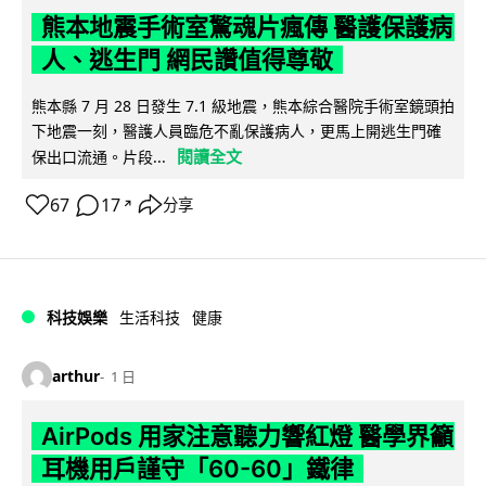
熊本地震手術室驚魂片瘋傳 醫護保護病
人、逃生門 網民讚值得尊敬
熊本縣 7 月 28 日發生 7.1 級地震，熊本綜合醫院手術室鏡頭拍
下地震一刻，醫護人員臨危不亂保護病人，更馬上開逃生門確
閱讀全文
保出口流通。片段...
67
17
分享
↗
科技娛樂
生活科技
健康
arthur
1 日
AirPods 用家注意聽力響紅燈 醫學界籲
耳機用戶謹守「60-60」鐵律