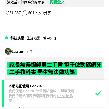
閱讀全文
濟效益。他同時介紹華為...
1,587
601
分享
↗
科技娛樂
生活娛樂
城中熱話
Lawton
1 日
家長無得慳錢買二手書 電子啟動碼鎖死
二手教科書 學生無法做功課
社福界立法會議員陳文宜指，一間中學書單價錢按年加 14.7%
本網站正使用 Cookie
遠超通漲，令家長難以負擔。而且電子教材啟動碼這項設計，
我們使用 Cookie 改善網站體驗。 繼續使用
閱讀全文
令學生無法完成功課，二手...
我們的網站即表示您同意我們的
Cookie 政
策
。
975
378
分享
↗