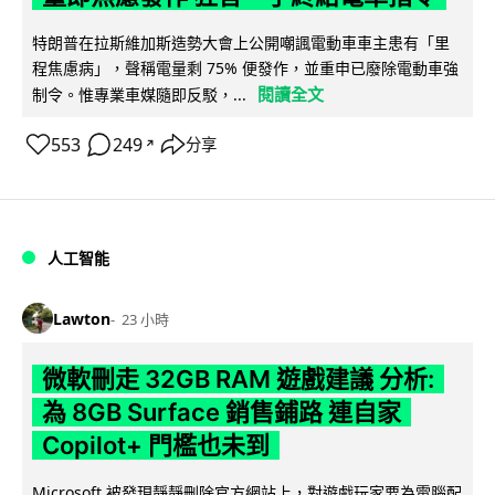
特朗普在拉斯維加斯造勢大會上公開嘲諷電動車車主患有「里
程焦慮病」，聲稱電量剩 75% 便發作，並重申已廢除電動車強
閱讀全文
制令。惟專業車媒隨即反駁，...
553
249
分享
↗
人工智能
Lawton
23 小時
微軟刪走 32GB RAM 遊戲建議 分析:
為 8GB Surface 銷售鋪路 連自家
Copilot+ 門檻也未到
Microsoft 被發現靜靜刪除官方網站上，對遊戲玩家要為電腦配