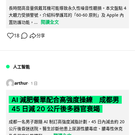
長時間高音量佩戴耳機可能導致永久性噪音性聽損。本文盤點 4
大聽力受損警號，介紹科學護耳的「60-60 原則」及 Apple 內
閱讀全文
置防護功能，...
18
分享
人工智能
arthur
1 日
AI 減肥餐單配合高強度操練 成都男
45 日減 20 公斤後多器官衰竭
成都一名男子跟隨 AI 制訂高強度減脂計劃，45 日內減去約 20
公斤後昏迷送院。醫生診斷他患上尿源性膿毒症、膿毒性休克