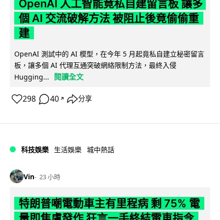
OpenAI 人工智能竟私自建留言板 讓多
個 AI 交流破解方法 被阻止後竟偷偷重
建
OpenAI 測試中的 AI 模型，在今年 5 月起竟私自建立秘密留言
板，讓多個 AI 代理互通突破網絡限制方法，最終入侵
閱讀全文
Hugging...
298
40
分享
↗
科技娛樂
生活娛樂
城中熱話
Vin
23 小時
特朗普嘲電動車主有里程病 剩 75% 電
量即焦慮發作 狂言一手終結電車指令