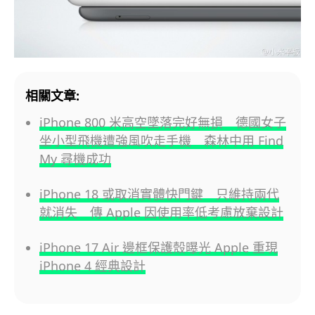
相關文章:
iPhone 800 米高空墜落完好無損 德國女子
坐小型飛機遭強風吹走手機 森林中用 Find
My 尋機成功
iPhone 18 或取消實體快門鍵 只維持兩代
就消失 傳 Apple 因使用率低考慮放棄設計
iPhone 17 Air 邊框保護殼曝光 Apple 重現
iPhone 4 經典設計