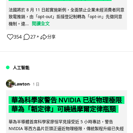
法國將於 8 月 11 日起實施新例，全面禁止企業未經消費者同意
致電推銷，由「opt-out」拒接登記制轉為「opt-in」先徵同意
閱讀全文
機制。違...
354
27
分享
↗
人工智能
Lawton
1 日
華為科學家警告 NVIDIA 已近物理極限
華為「韜定律」可繞過摩爾定律瓶頸
華為半導體首席科學家廖恒罕見接受近 5 小時專訪，警告
NVIDIA 等西方晶片巨頭正逼近物理極限，傳統製程升級已失經