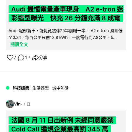
Audi 最慳電量產車現身 A2 e-tron 迷
彩造型曝光 快充 26 分鐘充滿 8 成電
Audi 呢部新車，能耗竟然係25年前嘅一半。 A2 e-tron 風阻低
至0.24，每百公里只需12.8 kWh，一度電行到7.8公里。6...
閱讀全文
7
1
分享
↗
科技娛樂
生活娛樂
城中熱話
Vin
1 日
法國 8 月 11 日出新例 未經同意嚴禁
Cold Call 違規企業最高罰 345 萬