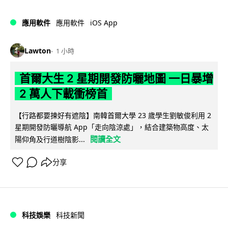
iOS App
應用軟件
應用軟件
Lawton
1 小時
首爾大生 2 星期開發防曬地圖 一日暴增
2 萬人下載衝榜首
【行路都要揀好有遮陰】南韓首爾大學 23 歲學生劉敏俊利用 2
星期開發防曬導航 App「走向陰涼處」，結合建築物高度、太
閱讀全文
陽仰角及行道樹陰影...
分享
科技娛樂
科技新聞