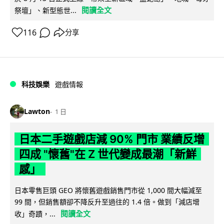
閱讀全文
祭壇」、新型態世...
116
分享
科技娛樂
遊戲情報
Lawton
1 日
日本二手遊戲店減 90% 門市 業績反增
四成 "懷舊"在 Z 世代變成最潮「新鮮
感」
日本零售巨頭 GEO 將懷舊遊戲銷售門市從 1,000 間大幅減至
99 間，但銷售額卻不降反升至過往的 1.4 倍。做到「減店增
閱讀全文
收」奇蹟，...