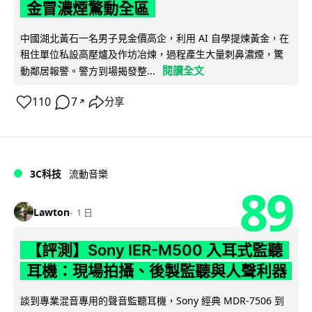
金冒濃煙驚動全區
中國湖北黃石一名男子見金價高企，利用 AI 自學提煉黃金，在
租住單位私設高壓爐及作坊冶煉，過程產生大量刺鼻濃煙，驚
閱讀全文
動鄰居報警。警方到場揭發整...
110
7
分享
↗
3C科技
流動音樂
89
Lawton
1 日
【評測】Sony IER-M500 入耳式監聽
耳機：現場拍攝、後製監聽與人聲利器
談到專業混音專用的聲音監聽耳機，Sony 經典 MDR-7506 到