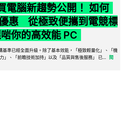
6 買電腦新趨勢公開！ 如何
優惠 從極致便攜到電競標
選啱你的高效能 PC
腦選購基準已經全面升級。除了基本效能，「極致輕量化」、「機
力」、「前瞻技術加持」以及「品質與售後服務」 已...
閱