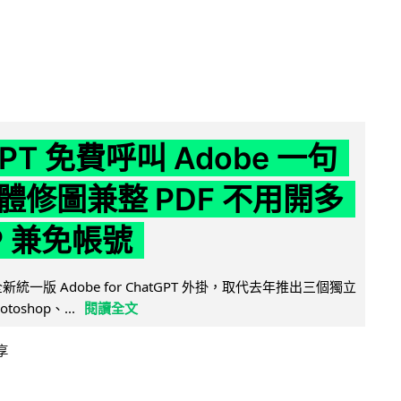
GPT 免費呼叫 Adobe 一句
體修圖兼整 PDF 不用開多
P 兼免帳號
全新統一版 Adobe for ChatGPT 外掛，取代去年推出三個獨立
otoshop、...
閱讀全文
享