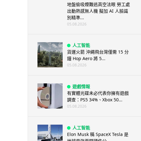
地盤偷吸煙難逃高空法眼 勞工處
出動熱感無人機 擬加 AI 人臉識
別精準...
05.08.2026
人工智能
貨運火箭 沖繩飛台灣僅需 15 分
鐘 Hop Aero 將 5...
05.08.2026
遊戲情報
有實體光碟未必代表你擁有遊戲
調查：PS5 34%、Xbox 50...
05.08.2026
人工智能
Elon Musk 稱 SpaceX Tesla 是
地球最強兩間硬件公...