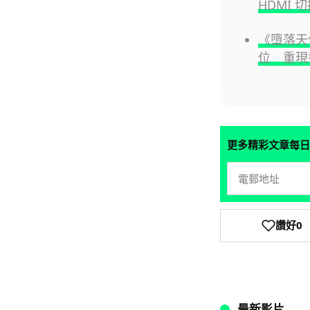
HDMI 切
《墮落天
位 重現
更多精彩文章每日
讚好
0
最新影片