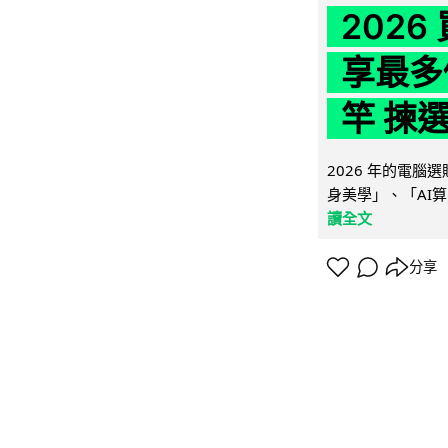
202
享最多
竿 揀
2026 年的電
身美學」、「AI算
讀全文
分享