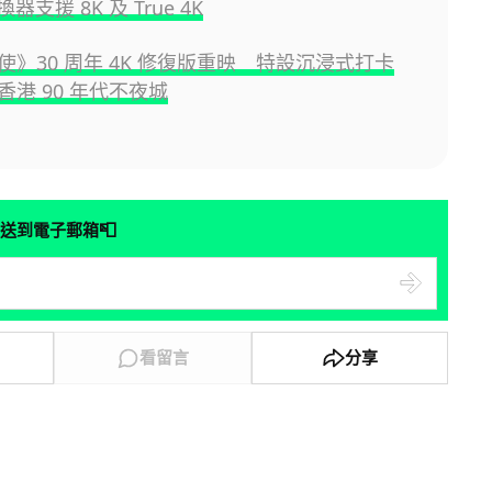
換器支援 8K 及 True 4K
使》30 周年 4K 修復版重映 特設沉浸式打卡
香港 90 年代不夜城
📮
送到電子郵箱
看留言
分享