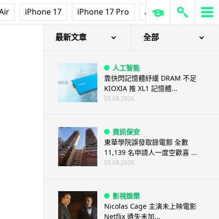
Air
iPhone 17
iPhone 17 Pro
AirPods Pro 3
Ap
最新文章
全部
人工智能
靠快閃記憶體紓緩 DRAM 不足
KIOXIA 推 XL1 記憶體...
05.08.2026
資訊保安
東華學院誤發取錄電郵 全數
11,139 名申請人一度空歡喜 ...
05.08.2026
影視娛樂
Nicolas Cage 主演未上映電影
Netflix 遺失未加...