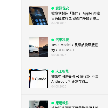
資訊保安
被命令製造「後門」 Apple 再控
告英國政府 加密後門爭議延燒...
04.08.2026
汽車科技
Tesla Model Y 長續航後驅版抵
港 YOHO MALL ...
04.08.2026
人工智能
據報中國憂美國 AI 變武器 不滿
Anthropic 拒正常存取...
04.08.2026
應用軟件
詐騙短訊源源不絕背後是個人資