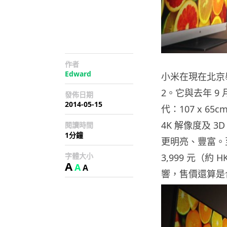
作者
Edward
小米在現在北京
2。它與去年 9
發佈日期
2014-05-15
代：107 x 6
4K 解像度及 
閱讀時間
1分鐘
更明亮、豐富。
字體大小
3,999 元（約
A
A
A
響，售價還算是合