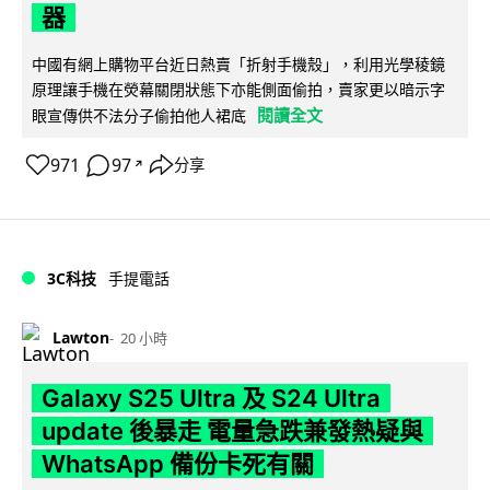
器
中國有網上購物平台近日熱賣「折射手機殼」，利用光學稜鏡
原理讓手機在熒幕關閉狀態下亦能側面偷拍，賣家更以暗示字
閱讀全文
眼宣傳供不法分子偷拍他人裙底
971
97
分享
↗
3C科技
手提電話
Lawton
20 小時
Galaxy S25 Ultra 及 S24 Ultra
update 後暴走 電量急跌兼發熱疑與
WhatsApp 備份卡死有關