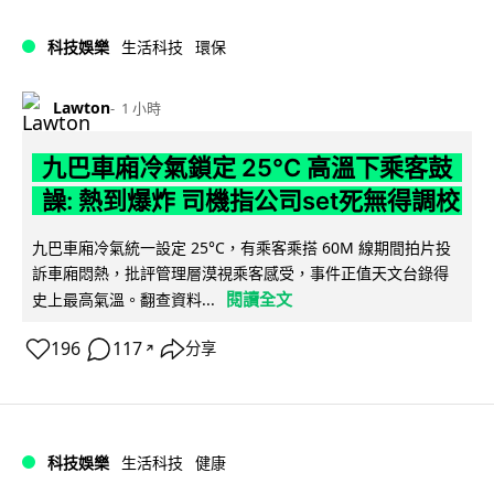
科技娛樂
生活科技
環保
Lawton
1 小時
九巴車廂冷氣鎖定 25°C 高溫下乘客鼓
譟: 熱到爆炸 司機指公司set死無得調校
九巴車廂冷氣統一設定 25°C，有乘客乘搭 60M 線期間拍片投
訴車廂悶熱，批評管理層漠視乘客感受，事件正值天文台錄得
閱讀全文
史上最高氣溫。翻查資料...
196
117
分享
↗
科技娛樂
生活科技
健康