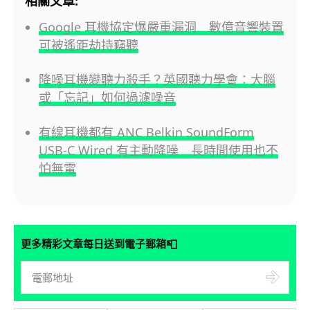
相關文章:
Google 耳機協定爆嚴重漏洞 數億音響裝置
可被遙距劫持竊聽
降噪耳機變聽力殺手？英國聽力學會：大腦
或「忘記」如何過濾噪音
有線耳機都有 ANC Belkin SoundForm
USB-C Wired 有主動降噪 長時間使用也不
怕無電
📮
更多精彩文章每日送到電子郵箱