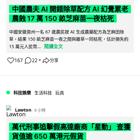
中國農夫 AI 開錯除草配方 AI 幻覺累老
農蝕 17 萬 150 畝芝麻苗一夜枯死
中國安徽滁州一名 67 歲農民按 AI 生成農藥配方為芝麻田除
草，結果 150 畝芝麻苗一夜之間與雜草一同枯死，估計損失約
閱讀全文
15 萬元人民幣...
167
22
分享
↗
科技娛樂
生活科技
玩具
Lawton
6 小時
萬代刑事追擊假高達廠商「星動」 查獲
貨值逾 650 萬港元假貨