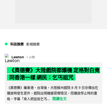
科技娛樂
影視娛樂
Lawton
1 小時
《奧德賽》大陸戲院都爆機 定格對白竟
同香港一樣 網民：乞丐詛咒
《奧德賽》繼香港、台灣後，大陸蘇州戲院 8 月 9 日亦傳出在
播放時發生意外，戲院出現機器冒煙情況，而播放停止時的畫
閱讀全文
格，字幕「來人把這些乞丐...