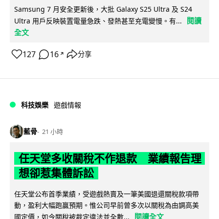
Samsung 7 月安全更新後，大批 Galaxy S25 Ultra 及 S24
閱讀
Ultra 用戶反映裝置電量急跌、發熱甚至充電變慢。有...
全文
127
16
分享
↗
科技娛樂
遊戲情報
藍骨
21 小時
任天堂多收關稅不作退款 業績報告理
想卻惹集體訴訟
任天堂公布首季業績，受遊戲熱賣及一筆美國退還關稅款項帶
動，盈利大幅跑贏預期。惟公司早前曾多次以關稅為由調高美
閱讀全文
國定價，如今關稅被裁定違法並全數...