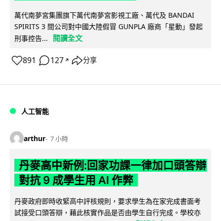
萬代南夢宮集團旗下萬代南夢宮影視工廠、萬代及 BANDAI
SPIRITS 3 間公司對中國大陸假冒 GUNPLA 廠商「星動」發起
閱讀全文
刑事控告...
891
127
分享
↗
人工智能
arthur
7 小時
丹麥高中新例:回家功課一律加口頭答辯
對抗 9 成學生用 AI 作弊
丹麥政府即時收緊高中評核規則，要求學生為在家完成書面考
試接受口頭答辯，藉此核實作品是否由學生自行完成。學校亦