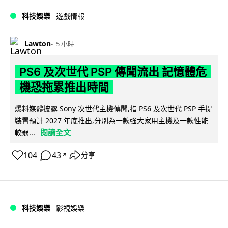
科技娛樂
遊戲情報
Lawton
5 小時
PS6 及次世代 PSP 傳聞流出 記憶體危
機恐拖累推出時間
爆料媒體披露 Sony 次世代主機傳聞,指 PS6 及次世代 PSP 手提
裝置預計 2027 年底推出,分別為一款強大家用主機及一款性能
閱讀全文
較弱...
104
43
分享
↗
科技娛樂
影視娛樂