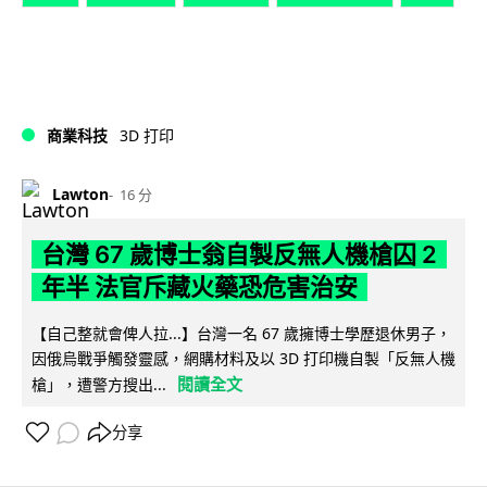
商業科技
3D 打印
Lawton
16 分
台灣 67 歲博士翁自製反無人機槍囚 2
年半 法官斥藏火藥恐危害治安
【自己整就會俾人拉...】台灣一名 67 歲擁博士學歷退休男子，
因俄烏戰爭觸發靈感，網購材料及以 3D 打印機自製「反無人機
閱讀全文
槍」，遭警方搜出...
分享