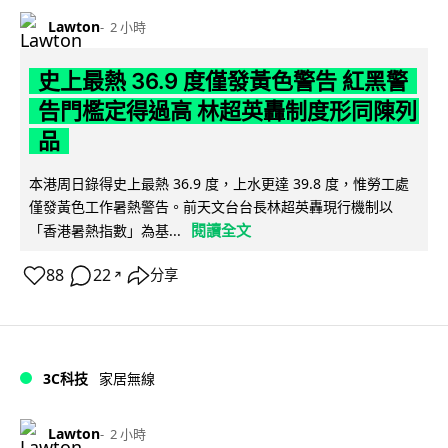
Lawton
2 小時
史上最熱 36.9 度僅發黃色警告 紅黑警
告門檻定得過高 林超英轟制度形同陳列
品
本港周日錄得史上最熱 36.9 度，上水更達 39.8 度，惟勞工處
僅發黃色工作暑熱警告。前天文台台長林超英轟現行機制以
閱讀全文
「香港暑熱指數」為基...
88
22
分享
↗
3C科技
家居無線
Lawton
2 小時