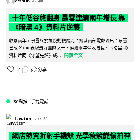
arthur
9 小時
十年低谷終翻身 暴雪連續兩年增長 靠
《暗黑 4》資料片逆襲
收購兩年，暴雪終於擺脫動視魔咒？總裁內部電郵流出：暴雪
已成 Xbox 表現最好團隊之一，連續兩年營收增長。《暗黑 4》
閱讀全文
資料片同《守望先鋒》成...
12
分享
3C科技
手提電話
Lawton
20 小時
網店熱賣折射手機殼 光學稜鏡變偷拍神