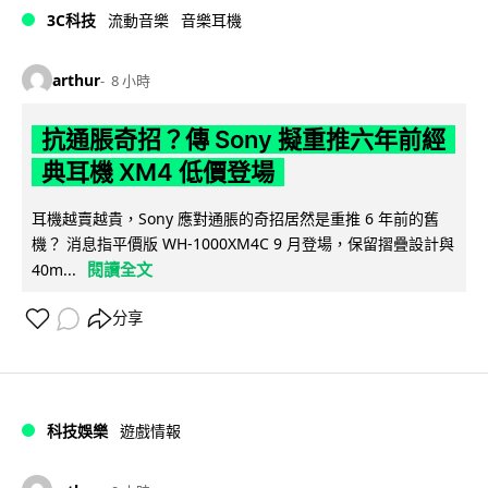
3C科技
流動音樂
音樂耳機
arthur
8 小時
抗通脹奇招？傳 Sony 擬重推六年前經
典耳機 XM4 低價登場
耳機越賣越貴，Sony 應對通脹的奇招居然是重推 6 年前的舊
機？ 消息指平價版 WH-1000XM4C 9 月登場，保留摺疊設計與
閱讀全文
40m...
分享
科技娛樂
遊戲情報