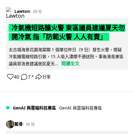
Lawton
29 分
冷氣機短路釀火警 東區議員建議夏天勿
開冷氣 指「防範火警 人人有責」
太古城海景花園海棠閣 1 個單位昨日（9 日）發生火警，懷疑
冷氣機電線短路引致，15 人吸入濃煙不適送院。事後港島東區
閱讀全文
議員郭浩景建議居民夏天...
40
7
分享
↗
GenAI 與雲端科技專區
GenAI 與雲端科技專區
藍骨
56 分