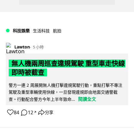
科技娛樂
生活科技
航拍
Lawton
5 小時
無人機兩周巡查違規駕駛 重型車走快線
即時被截查
警方一連 2 周展開無人機打擊違規駕駛行動，重點打擊不專注
駕駛及重型車輛使用快線，一旦發現違規即由地面交通警截
閱讀全文
查。行動配合警方今年上半年致命...
84
12
分享
↗