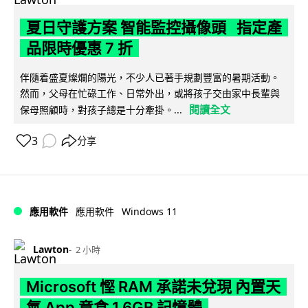
夏日守護方案 智能監控攝像頭 指定產
品限時優惠 7 折
伴隨着盛夏燦爛的陽光，不少人已著手規劃豐富的暑期活動。
然而，父母在忙碌工作、日常外出，或將孩子交由家中長輩與
閱讀全文
保母照顧時，對孩子總是十分牽掛。...
3
分享
Windows 11
應用軟件
應用軟件
Lawton
2 小時
Microsoft 慳 RAM 承諾未兌現 內置天
氣 App 竟食 1.6GB 記憶體