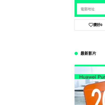
讚好
0
最新影片