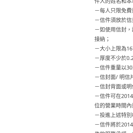
件人的姓名和本
－每人只限免費
－信件須放於信
－如使用信封，
接納；
－大小上限為167
－厚度不少於0.
－信件重量以3
－信封面/ 明
－信封背面或明
－信件可在20
位的營業時間內
－投進上述特別
－信件將於20