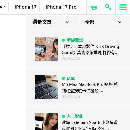
Air
iPhone 17
iPhone 17 Pro
AirPods Pro 3
Ap
最新文章
全部
手提電話
【試玩】本地製作《HK Driving
Game》真實路線重現 操控有...
03.08.2026
Mac
M5 Max MacBook Pro 過熱 熱
到鍵盤按鍵卡住機殼 ...
03.08.2026
人工智能
教學：Gemini Spark 小龍蝦香
港實測 24小時自動格價 ...