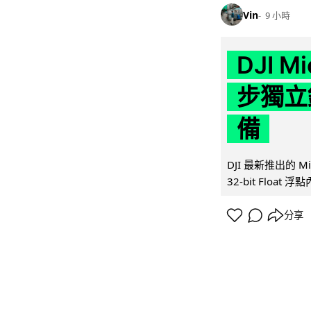
Vin
9 小時
DJI M
步獨立錄
備
DJI 最新推出的 
32-bit Float
分享