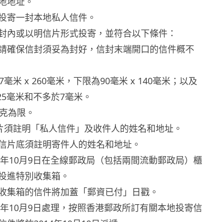
地地址。
投寄一封本地私人信件。
封內或以明信片形式投寄，並符合以下條件：
請確保信封須妥為封好，信封末端開口的信件概不
毫米 x 260毫米，下限為90毫米 x 140毫米；以及
25毫米和不多於7毫米。
0克為限。
信片須註明「私人信件」及收件人的姓名和地址。
信片底須註明寄件人的姓名和地址。
14年10月9日在全線郵政局（包括兩間流動郵政局）櫃
投進特別收集箱。
收集箱的信件將加蓋「郵資已付」日戳。
14年10月9日處理，按照香港郵政所訂有關本地投寄信