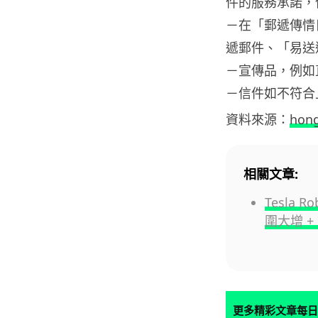
件的服務承諾，信
－在「郵遞傳情
遞郵件、「易送
－宣傳品，例如
－信件如不符合
資料來源：
hon
相關文章:
Tesla 
圍大增 
更多精彩文章每日