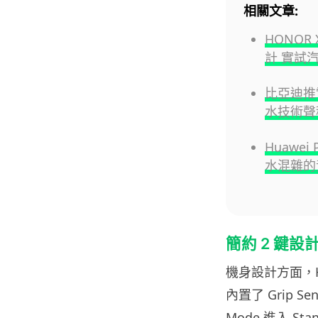
相關文章:
HONOR
計 實試
比亞迪推
水技術聲
Huawe
水混雜的
簡約 2 鍵設
機身設計方面，H
內置了 Grip S
Mode 進入 S