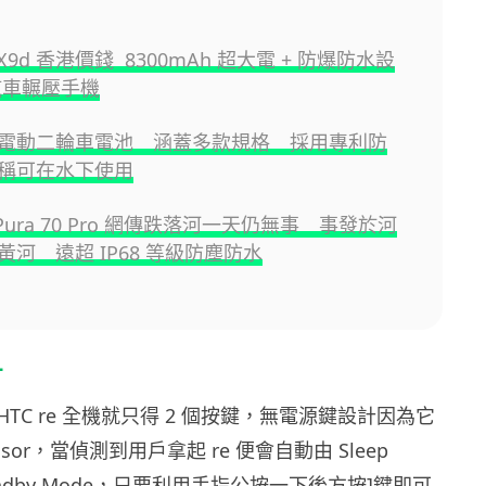
 X9d 香港價錢 8300mAh 超大電 + 防爆防水設
汽車輾壓手機
電動二輪車電池 涵蓋多款規格 採用專利防
稱可在水下使用
i Pura 70 Pro 網傳跌落河一天仍無事 事發於河
黃河 遠超 IP68 等級防塵防水
計
TC re 全機就只得 2 個按鍵，無電源鍵設計因為它
ensor，當偵測到用戶拿起 re 便會自動由 Sleep
tandby Mode，只要利用手指公按一下後方按]鍵即可