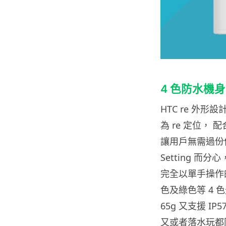
4 色防水機身
HTC re 外形設
為 re 定位， 配合
讓用戶無需過份依
Setting 
完全以單手操作的
色及綠色等 4 
65g 又支援 I
又或者落水玩都