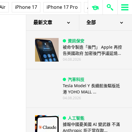
Air
iPhone 17
iPhone 17 Pro
AirPods Pro 3
Ap
最新文章
全部
資訊保安
被命令製造「後門」 Apple 再控
告英國政府 加密後門爭議延燒...
04.08.2026
汽車科技
Tesla Model Y 長續航後驅版抵
港 YOHO MALL ...
04.08.2026
人工智能
據報中國憂美國 AI 變武器 不滿
Anthropic 拒正常存取...