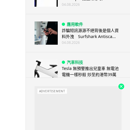
04.08.2026
應用軟件
詐騙短訊源源不絕背後是個人資
料外洩 Surfshark Antisca...
04.08.2026
汽車科技
Tesla 無預警推出兒童車 無電池
電機一樣秒殺 炒至約港幣39萬
04.08.2026
ADVERTISEMENT
iPhone app
歐盟再發功 Apple 終答應
iPhone 跨機剪貼簿將可貼 ...
04.08.2026