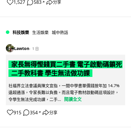
1,527
583
分享
↗
科技娛樂
生活娛樂
城中熱話
Lawton
1 日
家長無得慳錢買二手書 電子啟動碼鎖死
二手教科書 學生無法做功課
社福界立法會議員陳文宜指，一間中學書單價錢按年加 14.7%
遠超通漲，令家長難以負擔。而且電子教材啟動碼這項設計，
閱讀全文
令學生無法完成功課，二手...
915
354
分享
↗