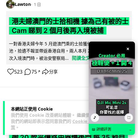
Lawton
1 日
港夫婦澳門的士拾相機 據為己有被的士
Cam 睇到 2 個月後再入境被捕
一對香港夫婦今年 5 月遊澳門乘的士拾獲他人遺留相機及電
×
池，拾遺不報並帶返香港自用。兩人本月 2 日經港珠澳大橋再
閱讀全文
次入境澳門時，被治安警察局...
523
75
分享
↗
3C科技
家居無線
本網站正使用 Cookie
我們使用 Cookie 改善網站體驗。 繼續使用
🎵
⛶
Vin
1 日
我們的網站即表示您同意我們的
Cookie 政
策
。
📖 詳細評測
→
逾 20 款平價路由器爆後門 每 35 秒自