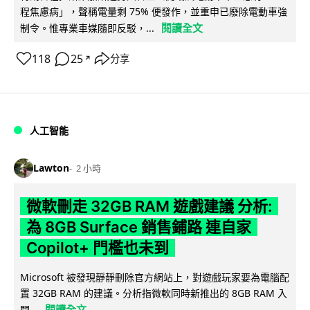
程焦慮病」，聲稱電量剩 75% 便發作，並重申已廢除電動車強
閱讀全文
制令。惟專業車媒隨即反駁，...
118
25
分享
↗
人工智能
Lawton
2 小時
微軟刪走 32GB RAM 遊戲建議 分析:
為 8GB Surface 銷售鋪路 連自家
Copilot+ 門檻也未到
Microsoft 被發現靜靜刪除官方網站上，對遊戲玩家要為電腦配
置 32GB RAM 的建議。分析指微軟同時新推出的 8GB RAM 入
閱讀全文
門...