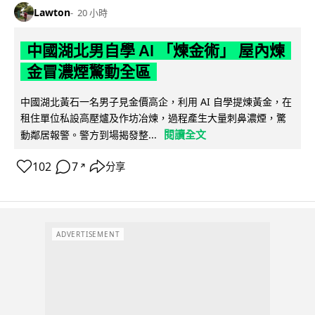
Lawton
20 小時
中國湖北男自學 AI 「煉金術」 屋內煉
金冒濃煙驚動全區
中國湖北黃石一名男子見金價高企，利用 AI 自學提煉黃金，在
租住單位私設高壓爐及作坊冶煉，過程產生大量刺鼻濃煙，驚
閱讀全文
動鄰居報警。警方到場揭發整...
102
7
分享
↗
ADVERTISEMENT