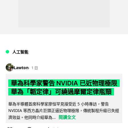
人工智能
Lawton
1 日
華為科學家警告 NVIDIA 已近物理極限
華為「韜定律」可繞過摩爾定律瓶頸
華為半導體首席科學家廖恒罕見接受近 5 小時專訪，警告
NVIDIA 等西方晶片巨頭正逼近物理極限，傳統製程升級已失經
閱讀全文
濟效益。他同時介紹華為...