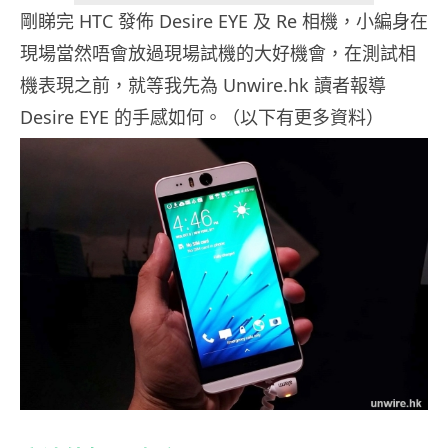
剛睇完 HTC 發佈 Desire EYE 及 Re 相機，小編身在
現場當然唔會放過現場試機的大好機會，在測試相
機表現之前，就等我先為 Unwire.hk 讀者報導
Desire EYE 的手感如何。（以下有更多資料）