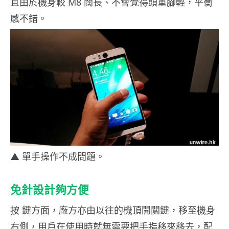
且由於機身較 M8 闊長、不會覺得頭重腳輕，平衡
感不錯。
▲ 單手操作不成問題。
免針設計夠方便
按 鍵方面，廠方亦由以往的機頂開關鍵，移至機身
右側，用戶在使用時就無需要把手指移來移去，配