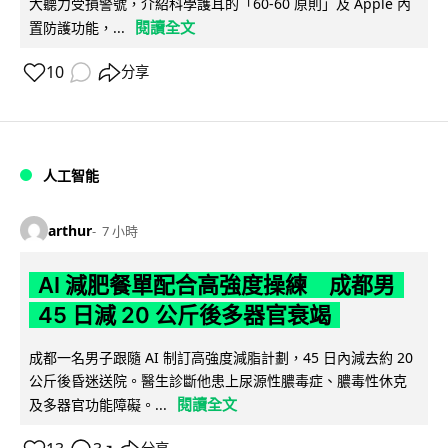
大聽力受損警號，介紹科學護耳的「60-60 原則」及 Apple 內
閱讀全文
置防護功能，...
10
分享
人工智能
arthur
7 小時
AI 減肥餐單配合高強度操練 成都男
45 日減 20 公斤後多器官衰竭
成都一名男子跟隨 AI 制訂高強度減脂計劃，45 日內減去約 20
公斤後昏迷送院。醫生診斷他患上尿源性膿毒症、膿毒性休克
閱讀全文
及多器官功能障礙。...