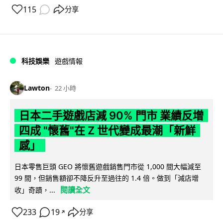
115
分享
科技娛樂
遊戲情報
Lawton
22 小時
日本二手遊戲店減 90% 門市 業績反增
四成 "懷舊"在 Z 世代變成最潮「新鮮
感」
日本零售巨頭 GEO 將懷舊遊戲銷售門市從 1,000 間大幅減至
99 間，但銷售額卻不降反升至過往的 1.4 倍。做到「減店增
閱讀全文
收」奇蹟，...
233
19
分享
↗