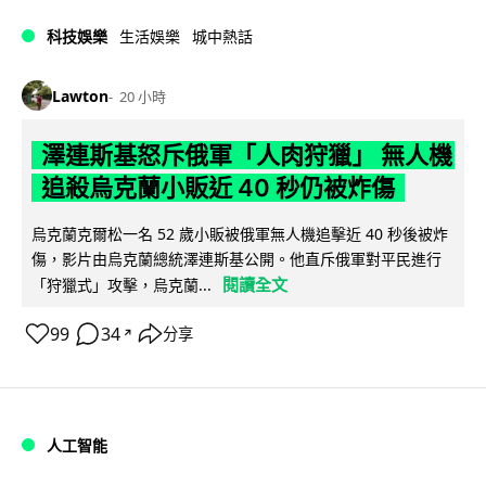
科技娛樂
生活娛樂
城中熱話
Lawton
20 小時
澤連斯基怒斥俄軍「人肉狩獵」 無人機
追殺烏克蘭小販近 40 秒仍被炸傷
烏克蘭克爾松一名 52 歲小販被俄軍無人機追擊近 40 秒後被炸
傷，影片由烏克蘭總統澤連斯基公開。他直斥俄軍對平民進行
閱讀全文
「狩獵式」攻擊，烏克蘭...
99
34
分享
↗
人工智能