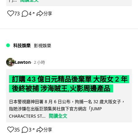
73
4
分享
↗
科技娛樂
影視娛樂
Lawton
2 小時
訂購 43 億日元精品後棄單 大阪女 2 年
後終被捕 涉海賊王,火影周邊產品
日本警視廳神田署 8 月 6 日公布，拘捕一名 32 歲大阪女子，
指她涉嫌在出版巨頭集英社旗下官方網店「JUMP
閱讀全文
CHARACTERS ST...
35
3
分享
↗