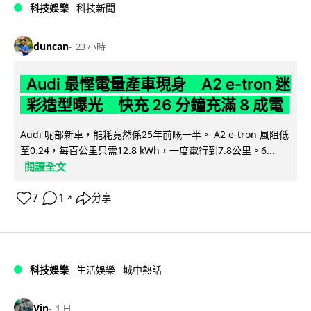
科技娛樂
科技新聞
duncan
23 小時
Audi 最慳電量產車現身 A2 e-tron 迷
彩造型曝光 快充 26 分鐘充滿 8 成電
Audi 呢部新車，能耗竟然係25年前嘅一半。 A2 e-tron 風阻低
至0.24，每百公里只需12.8 kWh，一度電行到7.8公里。6...
閱讀全文
7
1
分享
↗
科技娛樂
生活娛樂
城中熱話
Vin
1 日