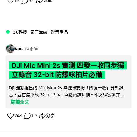
13
3
分享
↗
3C科技
家居無線
影音產品
Vin
19 小時
DJI Mic Mini 2s 實測 四發一收同步獨
立錄音 32-bit 防爆咪拍片必備
DJI 最新推出的 Mic Mini 2s 無線咪支援「四發一收」分軌錄
音，並首度下放 32-bit Float 浮點內錄功能。本文經實測其...
閱讀全文
248
1
分享
↗