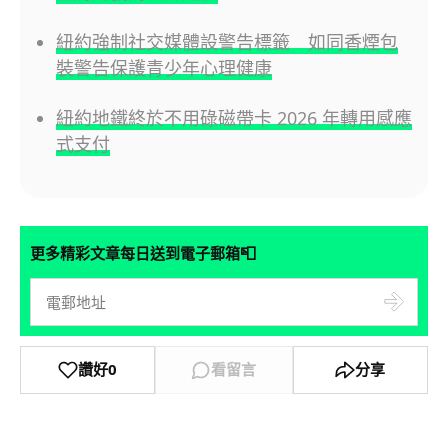
紐約強制社交媒體設警告標籤 如同香煙包
裝警告保護青少年心理健康
紐約地鐵終於不用碌磁帶卡 2026 年轉用感應
式支付
📮
更多精彩文章每日送到電子郵箱
讚好
0
看留言
分享