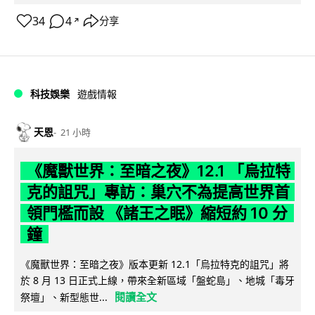
34
4
分享
↗
科技娛樂
遊戲情報
天恩
21 小時
《魔獸世界：至暗之夜》12.1 「烏拉特
克的詛咒」專訪：巢穴不為提高世界首
領門檻而設 《諸王之眠》縮短約 10 分
鐘
《魔獸世界：至暗之夜》版本更新 12.1「烏拉特克的詛咒」將
於 8 月 13 日正式上線，帶來全新區域「盤蛇島」、地城「毒牙
閱讀全文
祭壇」、新型態世...