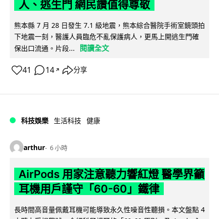
人、逃生門 網民讚值得尊敬
熊本縣 7 月 28 日發生 7.1 級地震，熊本綜合醫院手術室鏡頭拍
下地震一刻，醫護人員臨危不亂保護病人，更馬上開逃生門確
閱讀全文
保出口流通。片段...
41
14
分享
↗
科技娛樂
生活科技
健康
arthur
6 小時
AirPods 用家注意聽力響紅燈 醫學界籲
耳機用戶謹守「60-60」鐵律
長時間高音量佩戴耳機可能導致永久性噪音性聽損。本文盤點 4