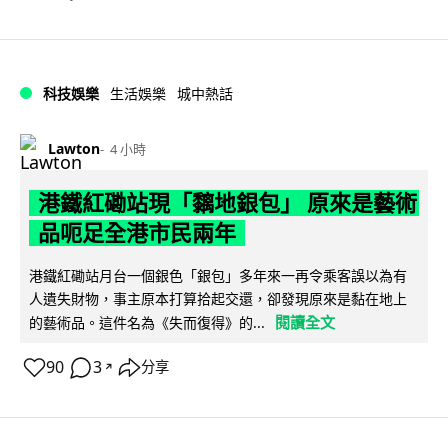
科技娛樂
生活娛樂
城中熱話
Lawton
4 小時
港鐵紅磡站現「黐地銀包」 原來是藝術
品呃足全港市民兩年
港鐵紅磡站月台一個銀色「銀包」多年來一再令乘客誤以為有
人遺失財物，事主原本打算拾起交還，卻發現原來是黏在地上
閱讀全文
的藝術品。這件名為《失而復得》的...
90
3
分享
↗