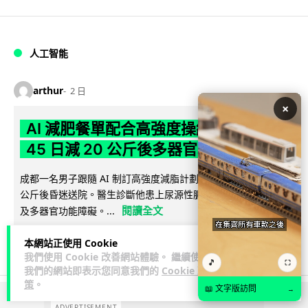
人工智能
arthur
2 日
×
AI 減肥餐單配合高強度操練 成都男
45 日減 20 公斤後多器官衰竭
成都一名男子跟隨 AI 制訂高強度減脂計劃，45 日內減去約 20
公斤後昏迷送院。醫生診斷他患上尿源性膿毒症、膿毒性休克
閱讀全文
及多器官功能障礙。...
23
4
分享
↗
本網站正使用 Cookie
我們使用 Cookie 改善網站體驗。 繼續使用
🎵
⛶
我們的網站即表示您同意我們的
Cookie 政
策
。
📖 文字版訪問
→
ADVERTISEMENT