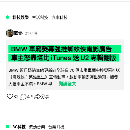
科技娛樂
生活科技
汽車科技
藍骨
21 小時
BMW 車廂熒幕強推蜘蛛俠電影廣告
車主怒轟堪比 iTunes 送 U2 專輯翻版
BMW 近日透過無線更新向全球逾 70 個市場車輛中控熒幕推送
《蜘蛛俠：英雄重生》宣傳動畫，啟動車輛即彈出通知，觸發
閱讀全文
大批車主不滿。BMW 早...
32
4
分享
↗
3C科技
流動音樂
音樂耳機