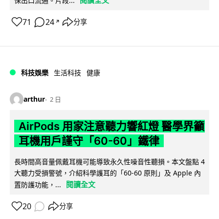
保出口流通。片段...
71
24
分享
↗
科技娛樂
生活科技
健康
arthur
2 日
AirPods 用家注意聽力響紅燈 醫學界籲
耳機用戶謹守「60-60」鐵律
長時間高音量佩戴耳機可能導致永久性噪音性聽損。本文盤點 4
大聽力受損警號，介紹科學護耳的「60-60 原則」及 Apple 內
閱讀全文
置防護功能，...
20
分享