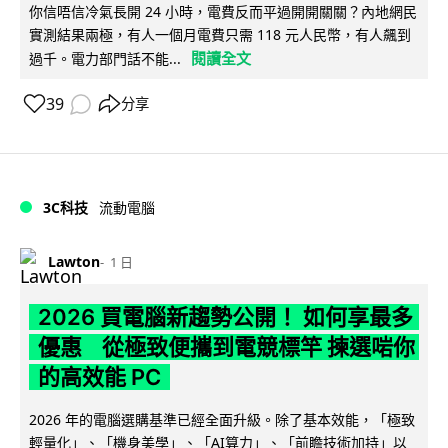
你信唔信冷氣長開 24 小時，電費反而平過開開關關？內地網民
實測結果兩極，有人一個月電費只需 118 元人民幣，有人飆到
閱讀全文
過千。電力部門話不能...
39
分享
3C科技
流動電腦
Lawton
1 日
2026 買電腦新趨勢公開！ 如何享最多
優惠 從極致便攜到電競標竿 揀選啱你
的高效能 PC
2026 年的電腦選購基準已經全面升級。除了基本效能，「極致
輕量化」、「機身美學」、「AI算力」、「前瞻技術加持」以