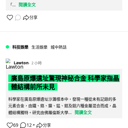
閱讀全文
「...
分享
科技娛樂
生活娛樂
城中熱話
Lawton
2 小時
廣島原爆遺址驚現神秘合金 科學家指晶
體結構前所未見
科學家在廣島原爆遺址沙灘樣本中，發現一種從未有記錄的多
元素合金，由鐵、鉻、鎳、錳、鉬及鋁六種金屬混合而成，晶
閱讀全文
體結構獨特。研究由佛羅倫斯大學...
69
12
分享
↗