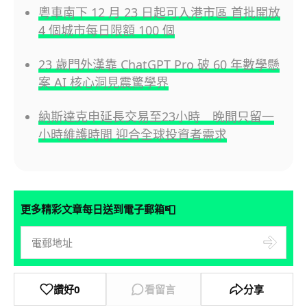
粵車南下 12 月 23 日起可入港市區 首批開放
4 個城市每日限額 100 個
23 歲門外漢靠 ChatGPT Pro 破 60 年數學懸
案 AI 核心洞見震驚學界
納斯達克申延長交易至23小時 晚間只留一
小時維護時間 迎合全球投資者需求
📮
更多精彩文章每日送到電子郵箱
讚好
0
看留言
分享