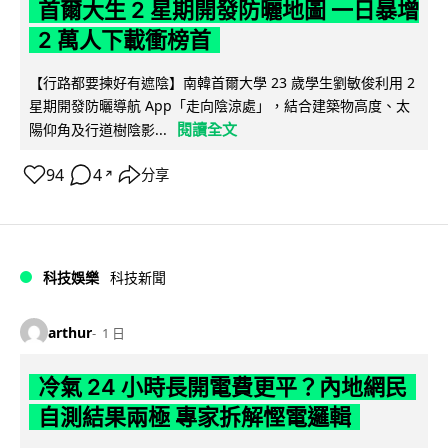
首爾大生 2 星期開發防曬地圖 一日暴增
2 萬人下載衝榜首
【行路都要揀好有遮陰】南韓首爾大學 23 歲學生劉敏俊利用 2
星期開發防曬導航 App「走向陰涼處」，結合建築物高度、太
閱讀全文
陽仰角及行道樹陰影...
94
4
分享
↗
科技娛樂
科技新聞
arthur
1 日
冷氣 24 小時長開電費更平？內地網民
自測結果兩極 專家拆解慳電邏輯