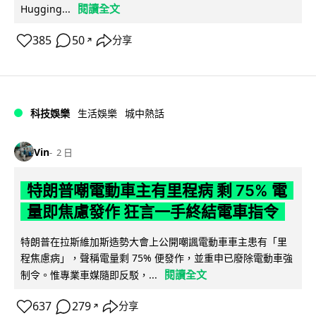
閱讀全文
Hugging...
385
50
分享
↗
科技娛樂
生活娛樂
城中熱話
Vin
2 日
特朗普嘲電動車主有里程病 剩 75% 電
量即焦慮發作 狂言一手終結電車指令
特朗普在拉斯維加斯造勢大會上公開嘲諷電動車車主患有「里
程焦慮病」，聲稱電量剩 75% 便發作，並重申已廢除電動車強
閱讀全文
制令。惟專業車媒隨即反駁，...
637
279
分享
↗