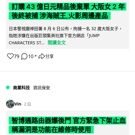
訂購 43 億日元精品後棄單 大阪女 2 年
後終被捕 涉海賊王,火影周邊產品
日本警視廳神田署 8 月 6 日公布，拘捕一名 32 歲大阪女子，
指她涉嫌在出版巨頭集英社旗下官方網店「JUMP
閱讀全文
CHARACTERS ST...
79
10
分享
↗
商業科技
資訊保安
Vin
2 日
智博通路由器爆後門 官方緊急下架止血
稱漏洞是功能在維修時使用