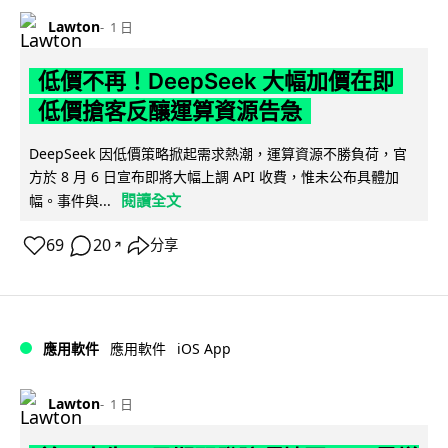
Lawton
1 日
低價不再！DeepSeek 大幅加價在即
低價搶客反釀運算資源告急
DeepSeek 因低價策略掀起需求熱潮，運算資源不勝負荷，官
方於 8 月 6 日宣布即將大幅上調 API 收費，惟未公布具體加
閱讀全文
幅。事件與...
69
20
分享
↗
iOS App
應用軟件
應用軟件
Lawton
1 日