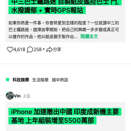
中三巴士鐵路迷 自製紙皮遙控巴士 門,
水撥識郁 + 實時GPS報站
如果你熱愛一件事，你會熱愛到怎樣的程度？一位就讀中三的
巴士鐵路迷，選擇由零開始，把自己的興趣一步步變成真正可
閱讀全文
以運作的作品。他以紙皮親手製作出...
4,618
258
分享
↗
科技娛樂
生活娛樂
城中熱話
Vin
2 日
iPhone 加速撤出中國 印度成新機主要
基地 上年組裝增至5500萬部