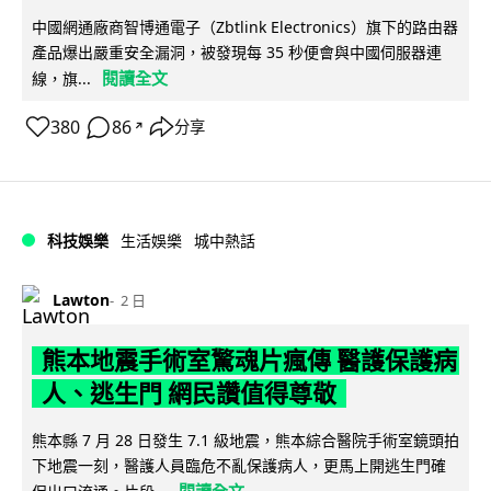
中國網通廠商智博通電子（Zbtlink Electronics）旗下的路由器
產品爆出嚴重安全漏洞，被發現每 35 秒便會與中國伺服器連
閱讀全文
線，旗...
380
86
分享
↗
科技娛樂
生活娛樂
城中熱話
Lawton
2 日
熊本地震手術室驚魂片瘋傳 醫護保護病
人、逃生門 網民讚值得尊敬
熊本縣 7 月 28 日發生 7.1 級地震，熊本綜合醫院手術室鏡頭拍
下地震一刻，醫護人員臨危不亂保護病人，更馬上開逃生門確
閱讀全文