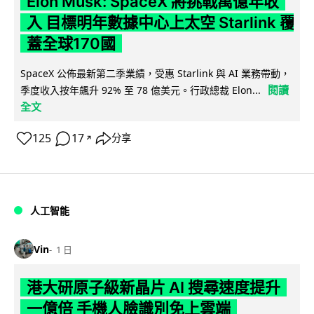
Elon Musk: SpaceX 將挑戰萬億年收
入 目標明年數據中心上太空 Starlink 覆
蓋全球170國
SpaceX 公佈最新第二季業績，受惠 Starlink 與 AI 業務帶動，
閱讀
季度收入按年飆升 92% 至 78 億美元。行政總裁 Elon...
全文
125
17
分享
↗
人工智能
Vin
1 日
港大研原子級新晶片 AI 搜尋速度提升
一億倍 手機人臉識別免上雲端