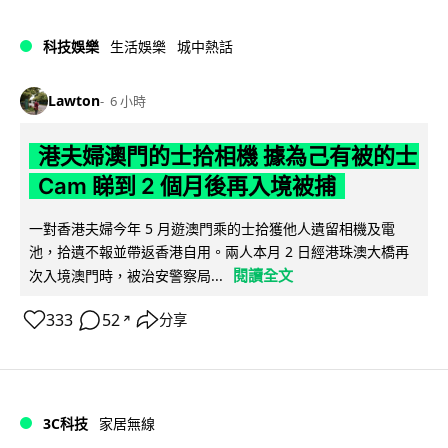
科技娛樂
生活娛樂
城中熱話
Lawton
6 小時
港夫婦澳門的士拾相機 據為己有被的士
Cam 睇到 2 個月後再入境被捕
一對香港夫婦今年 5 月遊澳門乘的士拾獲他人遺留相機及電
池，拾遺不報並帶返香港自用。兩人本月 2 日經港珠澳大橋再
閱讀全文
次入境澳門時，被治安警察局...
333
52
分享
↗
3C科技
家居無線