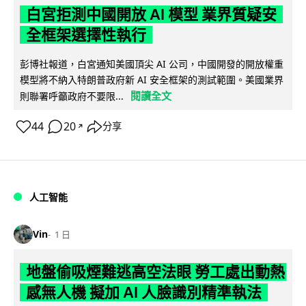
白宮拒測中國開放 AI 模型 業界質疑安
全框架選擇性執行
彭博社報道，白宮通知美國頂尖 AI 公司，中國開發的開放權重
模型將不納入特朗普政府新 AI 安全框架的測試範圍。美國業界
閱讀全文
則聯署呼籲政府不要限...
44
20
分享
↗
人工智能
Vin
1 日
地盤偷吸煙難逃高空法眼 勞工處出動熱
感無人機 擬加 AI 人臉識別精準執法