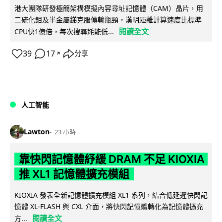
港大團隊研發極簡架構模擬內容尋址記憶體（CAM）晶片，用
二硫化鉬及半金屬銻克服傳輸瓶頸，漢明距離計算速度比標準
閱讀全文
CPU快1億倍，每次搜尋耗能低...
39
17
分享
↗
人工智能
Lawton
23 小時
靠快閃記憶體紓緩 DRAM 不足 KIOXIA
推 XL1 記憶體擴充模組
KIOXIA 發表全新記憶體擴充模組 XL1 系列，結合低延遲快閃記
憶體 XL-FLASH 與 CXL 介面，將快閃記憶體轉化為記憶體擴充
閱讀全文
方...