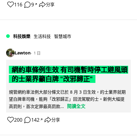
116
9
分享
↗
科技娛樂
生活科技
智慧城市
Lawton
1 日
網約車條例生效 有司機暫時停工避風頭
的士業界籲白牌 "改邪歸正"
規管網約車法例大部分條文已於 8 月 3 日生效，的士業界就期
望白牌車司機，能夠「改邪歸正」回流駕駛的士。新例大幅提
閱讀全文
高罰則，首次定罪最高罰款...
200
142
分享
↗