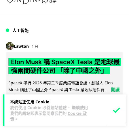
215
113
分享
↗
人工智能
Lawton
1 日
Elon Musk 稱 SpaceX Tesla 是地球最
強兩間硬件公司 「除了中國之外」
SpaceX 舉行 2026 年第二季度業績電話會議，創辦人 Elon
閱讀
Musk 稱除了中國之外 SpaceX 與 Tesla 是地球硬件實...
全文
本網站正使用 Cookie
我們使用 Cookie 改善網站體驗。 繼續使用
216
25
分享
↗
我們的網站即表示您同意我們的
Cookie 政
策
。