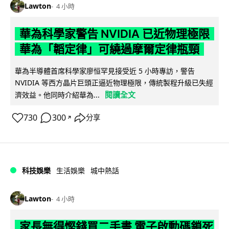
Lawton
4 小時
華為科學家警告 NVIDIA 已近物理極限
華為「韜定律」可繞過摩爾定律瓶頸
華為半導體首席科學家廖恒罕見接受近 5 小時專訪，警告
NVIDIA 等西方晶片巨頭正逼近物理極限，傳統製程升級已失經
閱讀全文
濟效益。他同時介紹華為...
730
300
分享
↗
科技娛樂
生活娛樂
城中熱話
Lawton
4 小時
家長無得慳錢買二手書 電子啟動碼鎖死