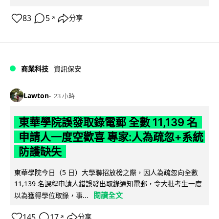
83
5
分享
↗
商業科技
資訊保安
Lawton
23 小時
東華學院誤發取錄電郵 全數 11,139 名
申請人一度空歡喜 專家:人為疏忽+系統
防護缺失
東華學院今日（5 日）大學聯招放榜之際，因人為疏忽向全數
11,139 名課程申請人錯誤發出取錄通知電郵，令大批考生一度
閱讀全文
以為獲得學位取錄，事...
145
17
分享
↗