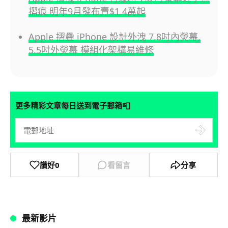
摺痕 明年9月發布賣$1.4萬起
Apple 摺疊 iPhone 設計外洩 7.8吋內熒幕,
5.5吋外熒幕 模組化架構易維修
📮
更多精彩文章每日送到電子郵箱
讚好
0
看留言
分享
最新影片