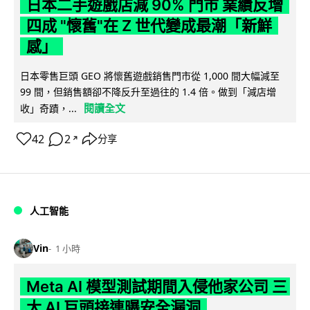
日本二手遊戲店減 90% 門市 業績反增
四成 "懷舊"在 Z 世代變成最潮「新鮮
感」
日本零售巨頭 GEO 將懷舊遊戲銷售門市從 1,000 間大幅減至
99 間，但銷售額卻不降反升至過往的 1.4 倍。做到「減店增
閱讀全文
收」奇蹟，...
42
2
分享
↗
人工智能
Vin
1 小時
Meta AI 模型測試期間入侵他家公司 三
大 AI 巨頭接連曝安全漏洞