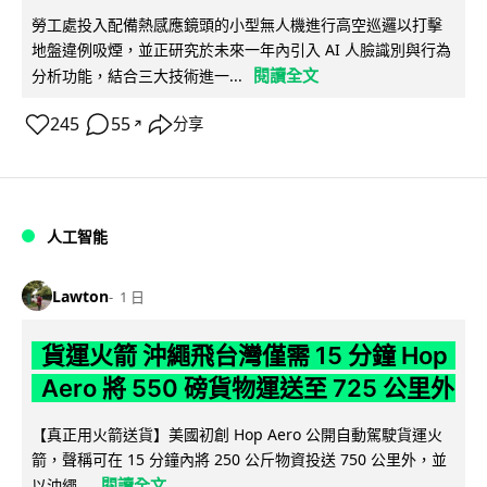
勞工處投入配備熱感應鏡頭的小型無人機進行高空巡邏以打擊
地盤違例吸煙，並正研究於未來一年內引入 AI 人臉識別與行為
閱讀全文
分析功能，結合三大技術進一...
245
55
分享
↗
人工智能
Lawton
1 日
貨運火箭 沖繩飛台灣僅需 15 分鐘 Hop
Aero 將 550 磅貨物運送至 725 公里外
【真正用火箭送貨】美國初創 Hop Aero 公開自動駕駛貨運火
箭，聲稱可在 15 分鐘內將 250 公斤物資投送 750 公里外，並
閱讀全文
以沖繩...