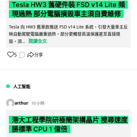
Tesla HW3 舊硬件裝 FSD v14 Lite 頻
現過熱 部分電腦損毀車主須自費維修
Tesla 向 HW3 舊車款推送 FSD v14 Lite 系統，引發大量車主反
映自動駕駛電腦嚴重過熱，部分更觸發高溫保護甚至直接燒
閱讀全文
毀，須...
5
分享
人工智能
arthur
10 小時
港大工程學院研極簡架構晶片 搜尋速度
勝標準 CPU 1 億倍