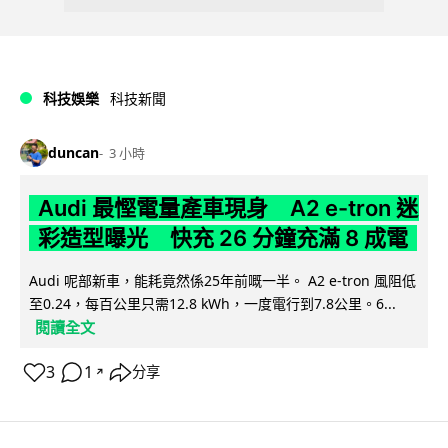
科技娛樂
科技新聞
duncan
3 小時
Audi 最慳電量產車現身 A2 e-tron 迷
彩造型曝光 快充 26 分鐘充滿 8 成電
Audi 呢部新車，能耗竟然係25年前嘅一半。 A2 e-tron 風阻低
至0.24，每百公里只需12.8 kWh，一度電行到7.8公里。6...
閱讀全文
3
1
分享
↗