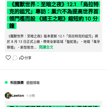
《魔獸世界：至暗之夜》12.1 「烏拉特
克的詛咒」專訪：巢穴不為提高世界首
領門檻而設 《諸王之眠》縮短約 10 分
鐘
《魔獸世界：至暗之夜》版本更新 12.1「烏拉特克的詛咒」將
於 8 月 13 日正式上線，帶來全新區域「盤蛇島」、地城「毒牙
閱讀全文
祭壇」、新型態世...
分享
科技娛樂
遊戲情報
Lawton
1 小時