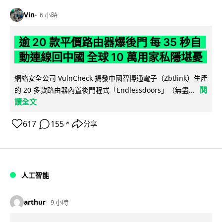
Vin
6 小時
逾 20 款平價路由器爆後門 每 35 秒自
動連線回中國 全球 10 萬用家私隱堪憂
網絡安全公司 VulnCheck 揭發中國智博通電子（Zbtlink）生產
閱
的 20 多款路由器內置後門程式「Endlessdoors」（無盡...
讀全文
617
155
分享
↗
人工智能
arthur
9 小時