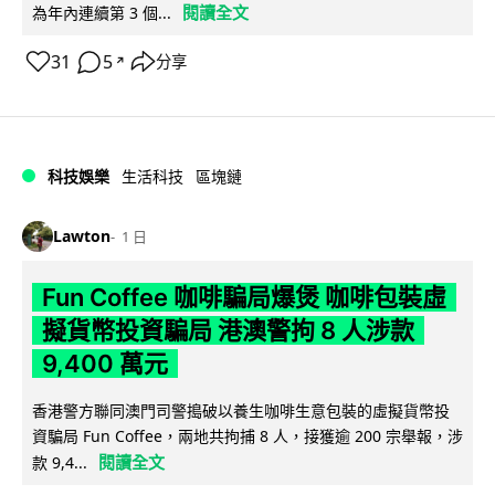
閱讀全文
為年內連續第 3 個...
31
5
分享
↗
科技娛樂
生活科技
區塊鏈
Lawton
1 日
Fun Coffee 咖啡騙局爆煲 咖啡包裝虛
擬貨幣投資騙局 港澳警拘 8 人涉款
9,400 萬元
香港警方聯同澳門司警搗破以養生咖啡生意包裝的虛擬貨幣投
資騙局 Fun Coffee，兩地共拘捕 8 人，接獲逾 200 宗舉報，涉
閱讀全文
款 9,4...